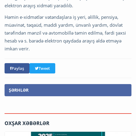
elektron arayış xidməti yaradılıb.
Həmin e-xidmətlər vətəndaşlara iş yeri, əlillik, pensiya,
müavinət, təqaüd, maddi yardım, ünvanlı yardım, dövlət
tərəfindən mənzil və avtomobillə təmin edilmə, fərdi şəxsi
hesab və s. barədə elektron qaydada arayış əldə etməyə
imkan verir.
Paylaş
Tweet
ŞƏRHLƏR
OXŞAR XƏBƏRLƏR