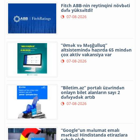
Fitch ABB-nin reytinqini növbəti
dəfə yüksəltdi!
07-08-2026
“Əmək və Məşğulluq”
altsistemində hazırda 65 mindən
çox aktiv vakansiya var
07-08-2026
“Biletim.az” portalı üzərindən
onlayn bilet alanların sayı 2
dəfəyədək artıb
07-08-2026
“Google”un məlumat emalı
mərkəzi Hindistanda etirazlara
səbəb olub