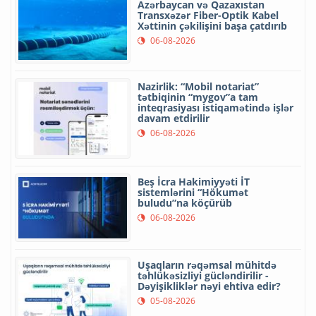
Azərbaycan və Qazaxıstan
Transxəzər Fiber-Optik Kabel
Xəttinin çəkilişini başa çatdırıb
06-08-2026
Nazirlik: “Mobil notariat”
tətbiqinin “mygov”a tam
inteqrasiyası istiqamətində işlər
davam etdirilir
06-08-2026
Beş İcra Hakimiyyəti İT
sistemlərini “Hökumət
buludu”na köçürüb
06-08-2026
Uşaqların rəqəmsal mühitdə
təhlükəsizliyi gücləndirilir -
Dəyişikliklər nəyi ehtiva edir?
05-08-2026