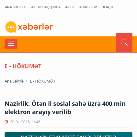
ANA SƏHİFƏ
LAYİHƏ HAQQINDA
ARXİV
XƏBƏRLƏR
ƏLAQƏ
E - HÖKUMƏT
Ana Səhifə
E - HÖKUMƏT
Nazirlik: Ötən il sosial sahə üzrə 400 min
elektron arayış verilib
30-01-2025
11:46