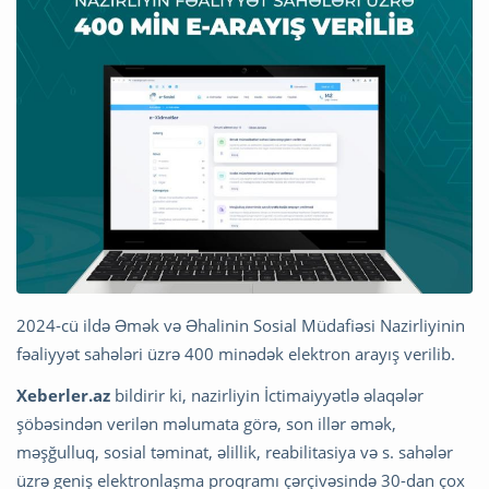
2024-cü ildə Əmək və Əhalinin Sosial Müdafiəsi Nazirliyinin
fəaliyyət sahələri üzrə 400 minədək elektron arayış verilib.
Xeberler.az
bildirir ki, nazirliyin İctimaiyyətlə əlaqələr
şöbəsindən verilən məlumata görə, son illər əmək,
məşğulluq, sosial təminat, əlillik, reabilitasiya və s. sahələr
üzrə geniş elektronlaşma proqramı çərçivəsində 30-dan çox