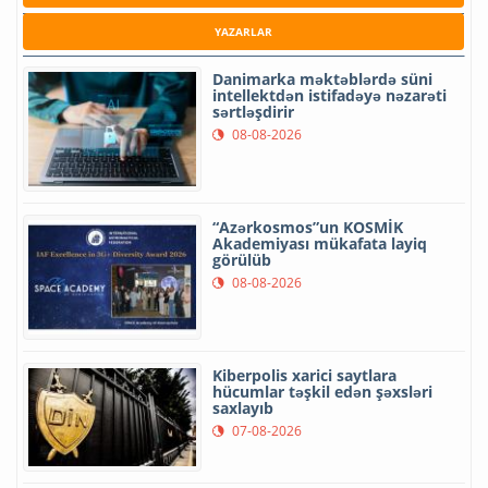
YAZARLAR
Danimarka məktəblərdə süni
intellektdən istifadəyə nəzarəti
sərtləşdirir
08-08-2026
“Azərkosmos”un KOSMİK
Akademiyası mükafata layiq
görülüb
08-08-2026
Kiberpolis xarici saytlara
hücumlar təşkil edən şəxsləri
saxlayıb
07-08-2026