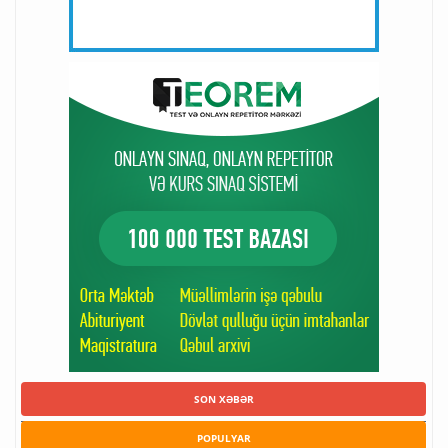
SON XƏBƏR
POPULYAR