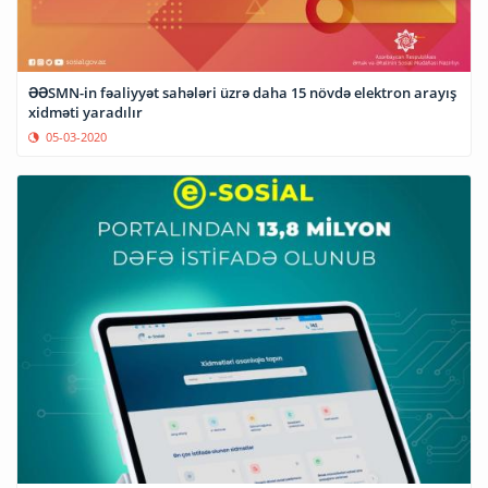
ƏƏSMN-in fəaliyyət sahələri üzrə daha 15 növdə elektron arayış
xidməti yaradılır
05-03-2020