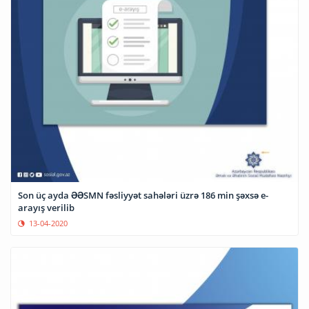
Son üç ayda ƏƏSMN fəsliyyət sahələri üzrə 186 min şəxsə e-
arayış verilib
13-04-2020