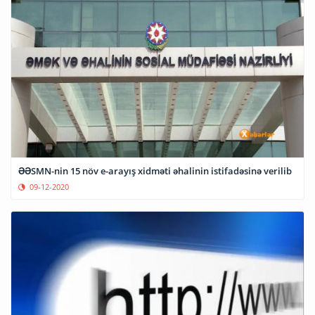
ƏƏSMN-nin 15 növ e-arayış xidməti əhalinin istifadəsinə verilib
09-12-2020