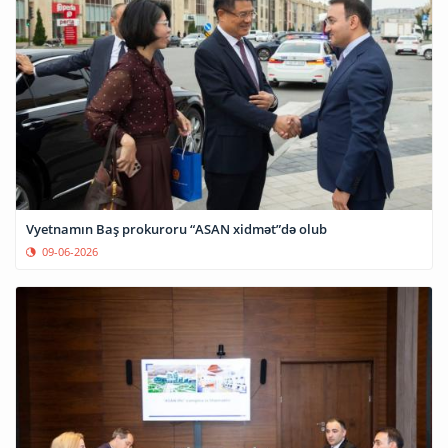
Vyetnamın Baş prokuroru “ASAN xidmət”də olub
09-06-2026