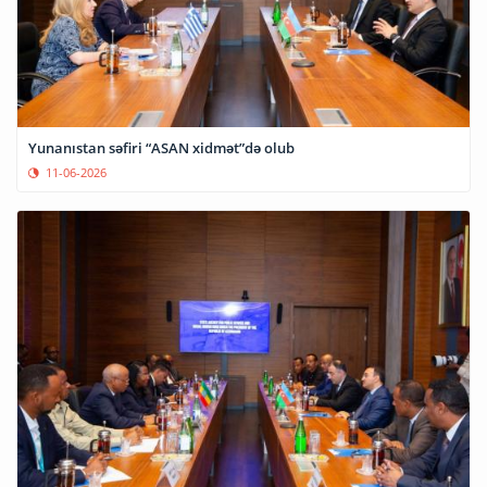
Yunanıstan səfiri “ASAN xidmət”də olub
11-06-2026