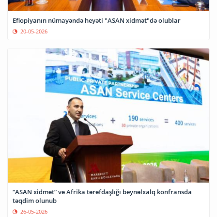
Efiopiyanın nümayəndə heyəti "ASAN xidmət"də olublar
20-05-2026
“ASAN xidmət” və Afrika tərəfdaşlığı beynəlxalq konfransda
təqdim olunub
26-05-2026