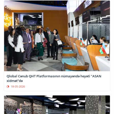
Qlobal Cənub QHT Platformasının nümayəndə heyəti "ASAN
xidmət”də
18-05-2026