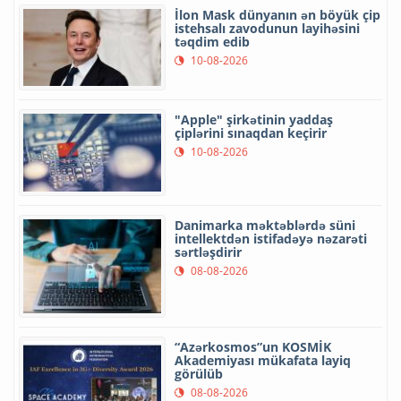
İlon Mask dünyanın ən böyük çip
istehsalı zavodunun layihəsini
təqdim edib
10-08-2026
"Apple" şirkətinin yaddaş
çiplərini sınaqdan keçirir
10-08-2026
Danimarka məktəblərdə süni
intellektdən istifadəyə nəzarəti
sərtləşdirir
08-08-2026
“Azərkosmos”un KOSMİK
Akademiyası mükafata layiq
görülüb
08-08-2026