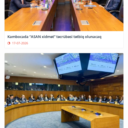
Kambocada “ASAN xidmət” təcrübəsi tətbiq olunacaq
17-07-2026