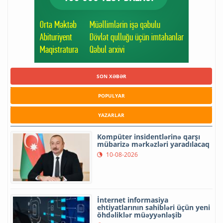
SON XƏBƏR
POPULYAR
YAZARLAR
Kompüter insidentlərinə qarşı
mübarizə mərkəzləri yaradılacaq
10-08-2026
İnternet informasiya
ehtiyatlarının sahibləri üçün yeni
öhdəliklər müəyyənləşib