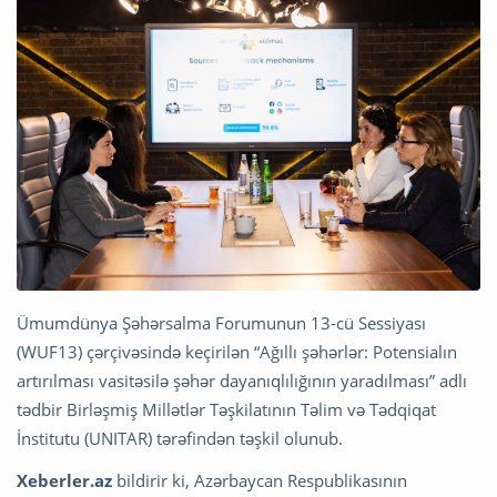
Ümumdünya Şəhərsalma Forumunun 13-cü Sessiyası
(WUF13) çərçivəsində keçirilən “Ağıllı şəhərlər: Potensialın
artırılması vasitəsilə şəhər dayanıqlılığının yaradılması” adlı
tədbir Birləşmiş Millətlər Təşkilatının Təlim və Tədqiqat
İnstitutu (UNITAR) tərəfindən təşkil olunub.
Xeberler.az
bildirir ki, Azərbaycan Respublikasının