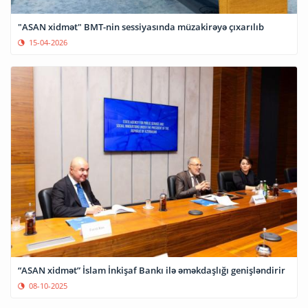
"ASAN xidmət" BMT-nin sessiyasında müzakirəyə çıxarılıb
15-04-2026
“ASAN xidmət” İslam İnkişaf Bankı ilə əməkdaşlığı genişləndirir
08-10-2025