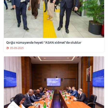
Qırğız nümayəndə heyəti “ASAN xidmət”də olublar
05-09-2025