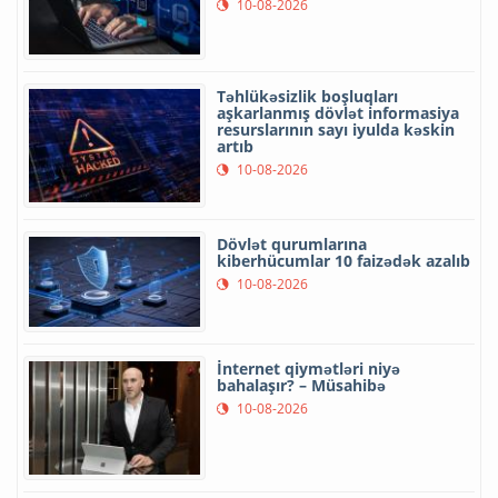
10-08-2026
Təhlükəsizlik boşluqları
aşkarlanmış dövlət informasiya
resurslarının sayı iyulda kəskin
artıb
10-08-2026
Dövlət qurumlarına
kiberhücumlar 10 faizədək azalıb
10-08-2026
İnternet qiymətləri niyə
bahalaşır? – Müsahibə
10-08-2026