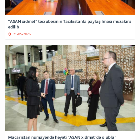
"ASAN xidmət" təcrübəsinin Tacikistanla paylaşılması müzakirə
edilib
21-05-2026
Macarıstan nümayəndə heyəti “ASAN xidmət”də olublar