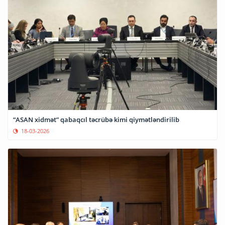
“ASAN xidmət” qabaqcıl təcrübə kimi qiymətləndirilib
18-03-2026