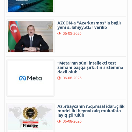
AZCON-a "Azərkosmos"la bağlı
yeni səlahiyyətlər verilib
06-08-2026
“Meta”nın süni intellekti test
zamanı başqa şirkətin sisteminə
daxil olub
06-08-2026
Azərbaycanın rəqəmsal idarəçilik
model iki beynəlxalq mükafata
layiq görülüb
06-08-2026