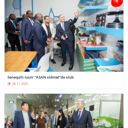
Seneqallı nazir “ASAN xidmət”də olub
28-11-2025