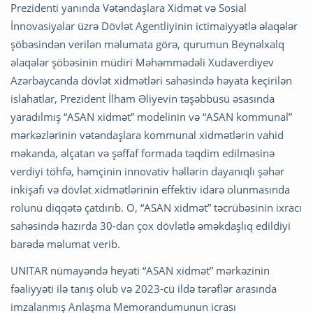
Prezidenti yanında Vətəndaşlara Xidmət və Sosial
İnnovasiyalar üzrə Dövlət Agentliyinin ictimaiyyətlə əlaqələr
şöbəsindən verilən məlumata görə, qurumun Beynəlxalq
əlaqələr şöbəsinin müdiri Məhəmmədəli Xudaverdiyev
Azərbaycanda dövlət xidmətləri sahəsində həyata keçirilən
islahatlar, Prezident İlham Əliyevin təşəbbüsü əsasında
yaradılmış “ASAN xidmət” modelinin və “ASAN kommunal”
mərkəzlərinin vətəndaşlara kommunal xidmətlərin vahid
məkanda, əlçatan və şəffaf formada təqdim edilməsinə
verdiyi töhfə, həmçinin innovativ həllərin dayanıqlı şəhər
inkişafı və dövlət xidmətlərinin effektiv idarə olunmasında
rolunu diqqətə çatdırıb. O, “ASAN xidmət” təcrübəsinin ixracı
sahəsində hazırda 30-dan çox dövlətlə əməkdaşlıq edildiyi
barədə məlumat verib.
UNITAR nümayəndə heyəti “ASAN xidmət” mərkəzinin
fəaliyyəti ilə tanış olub və 2023-cü ildə tərəflər arasında
imzalanmış Anlaşma Memorandumunun icrası