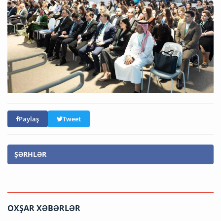
Paylaş
Tweet
ŞƏRHLƏR
OXŞAR XƏBƏRLƏR