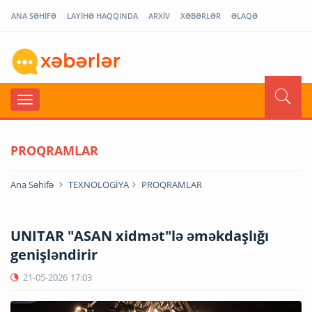
ANA SƏHİFƏ
LAYİHƏ HAQQINDA
ARXİV
XƏBƏRLƏR
ƏLAQƏ
PROQRAMLAR
Ana Səhifə
TEXNOLOGİYA
PROQRAMLAR
UNITAR "ASAN xidmət"lə əməkdaşlığı
genişləndirir
21-05-2026
17:03