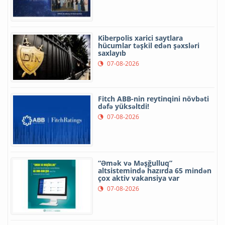
Kiberpolis xarici saytlara
hücumlar təşkil edən şəxsləri
saxlayıb
07-08-2026
Fitch ABB-nin reytinqini növbəti
dəfə yüksəltdi!
07-08-2026
“Əmək və Məşğulluq”
altsistemində hazırda 65 mindən
çox aktiv vakansiya var
07-08-2026