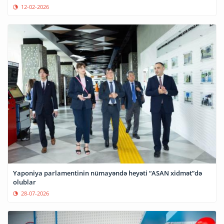
12-02-2026
Yaponiya parlamentinin nümayəndə heyəti “ASAN xidmət”də
olublar
28-07-2026