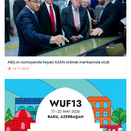
ABŞ-ın nümayəndə heyəti ASAN xidmət mərkəzində olub
13-11-2019