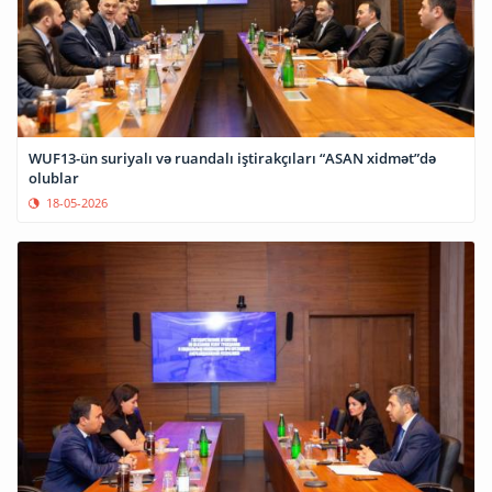
WUF13-ün suriyalı və ruandalı iştirakçıları “ASAN xidmət”də
olublar
18-05-2026