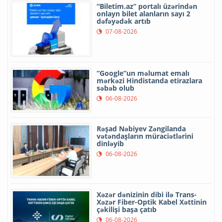
“Biletim.az” portalı üzərindən
onlayn bilet alanların sayı 2
dəfəyədək artıb
07-08-2026
“Google”un məlumat emalı
mərkəzi Hindistanda etirazlara
səbəb olub
06-08-2026
Rəşad Nəbiyev Zəngilanda
vətəndaşların müraciətlərini
dinləyib
06-08-2026
Xəzər dənizinin dibi ilə Trans-
Xəzər Fiber-Optik Kabel Xəttinin
çəkilişi başa çatıb
06-08-2026