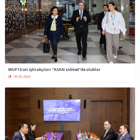
WUF13-ün iştirakçıları “ASAN xidmət”də olublar
18-05-2026