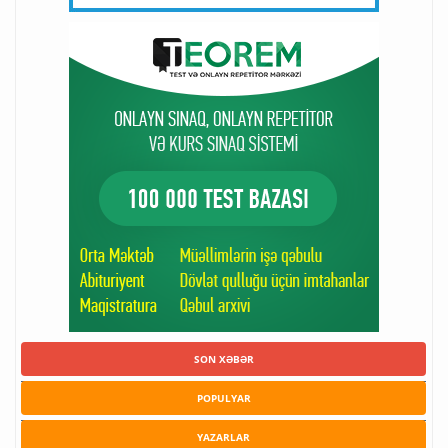
SON XƏBƏR
POPULYAR
YAZARLAR