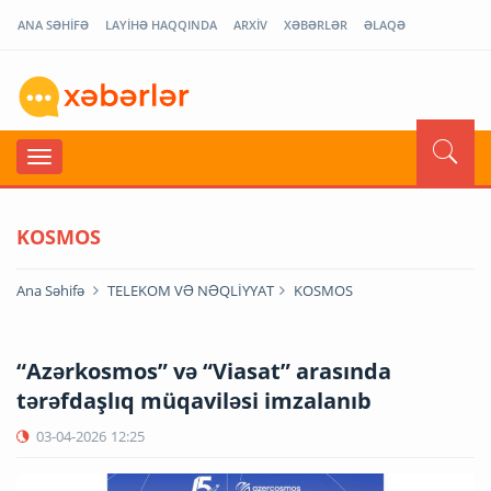
ANA SƏHİFƏ
LAYİHƏ HAQQINDA
ARXİV
XƏBƏRLƏR
ƏLAQƏ
KOSMOS
Ana Səhifə
TELEKOM VƏ NƏQLİYYAT
KOSMOS
“Azərkosmos” və “Viasat” arasında
tərəfdaşlıq müqaviləsi imzalanıb
03-04-2026
12:25