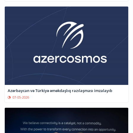
Azərbaycan və Türkiyə əməkdaşlıq razılaşması imzalayıb
07-05-2026