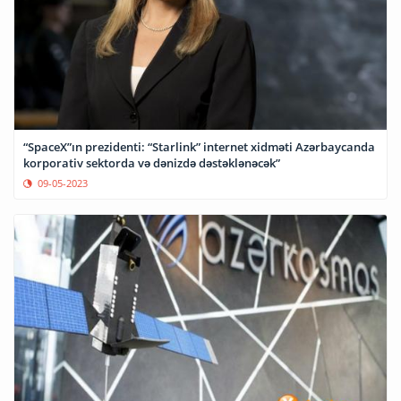
“SpaceX”ın prezidenti: “Starlink” internet xidməti Azərbaycanda
korporativ sektorda və dənizdə dəstəklənəcək”
09-05-2023