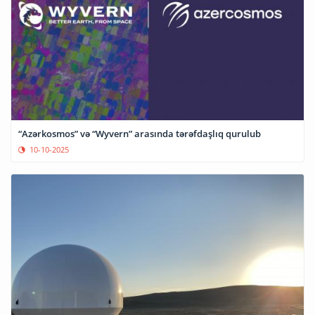
“Azərkosmos” və “Wyvern” arasında tərəfdaşlıq qurulub
10-10-2025