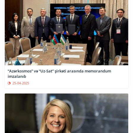
“Azərkosmos” və “Uz-Sat” şirkəti arasında memorandum
imzalanıb
25-04-2025