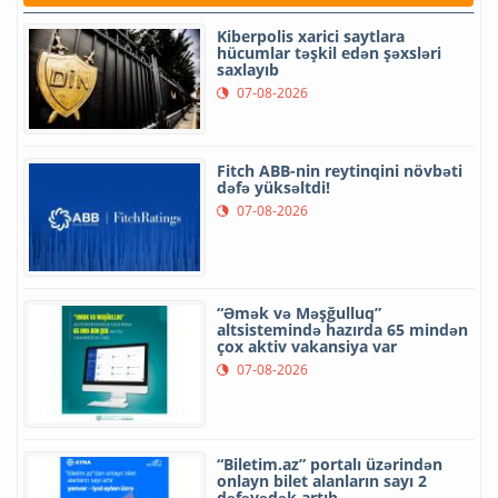
Kiberpolis xarici saytlara
hücumlar təşkil edən şəxsləri
saxlayıb
07-08-2026
Fitch ABB-nin reytinqini növbəti
dəfə yüksəltdi!
07-08-2026
“Əmək və Məşğulluq”
altsistemində hazırda 65 mindən
çox aktiv vakansiya var
07-08-2026
“Biletim.az” portalı üzərindən
onlayn bilet alanların sayı 2
dəfəyədək artıb