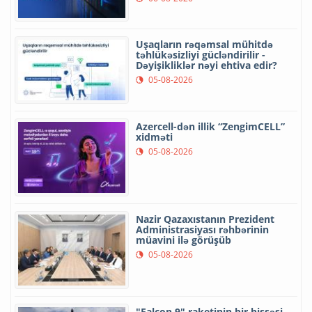
Uşaqların rəqəmsal mühitdə
təhlükəsizliyi gücləndirilir -
Dəyişikliklər nəyi ehtiva edir?
05-08-2026
Azercell-dən illik “ZengimCELL”
xidməti
05-08-2026
Nazir Qazaxıstanın Prezident
Administrasiyası rəhbərinin
müavini ilə görüşüb
05-08-2026
"Falcon 9" raketinin bir hissəsi