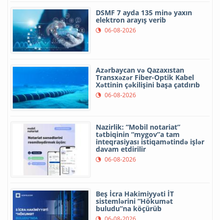
DSMF 7 ayda 135 minə yaxın
elektron arayış verib
06-08-2026
Azərbaycan və Qazaxıstan
Transxəzər Fiber-Optik Kabel
Xəttinin çəkilişini başa çatdırıb
06-08-2026
Nazirlik: “Mobil notariat”
tətbiqinin “mygov”a tam
inteqrasiyası istiqamətində işlər
davam etdirilir
06-08-2026
Beş İcra Hakimiyyəti İT
sistemlərini “Hökumət
buludu”na köçürüb
06-08-2026