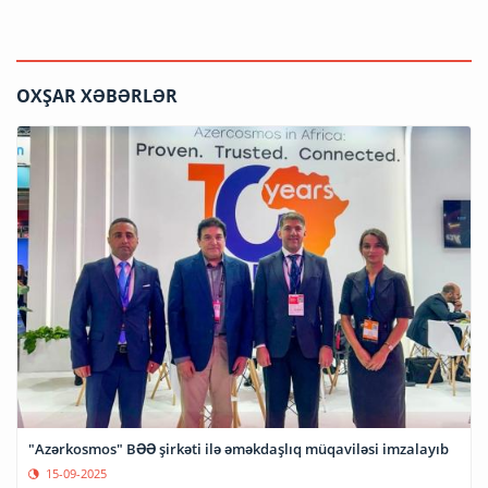
OXŞAR XƏBƏRLƏR
"Azərkosmos" BƏƏ şirkəti ilə əməkdaşlıq müqaviləsi imzalayıb
15-09-2025