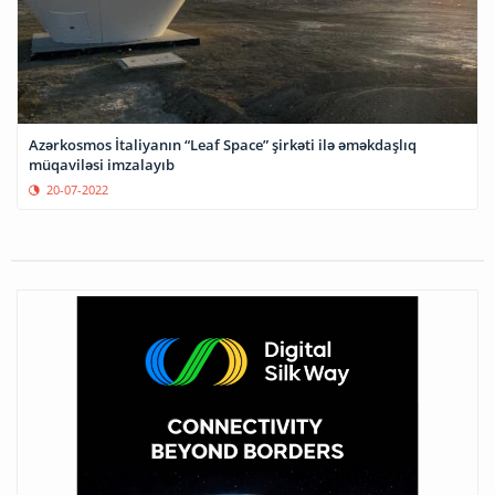
Azərkosmos İtaliyanın “Leaf Space” şirkəti ilə əməkdaşlıq
müqaviləsi imzalayıb
20-07-2022