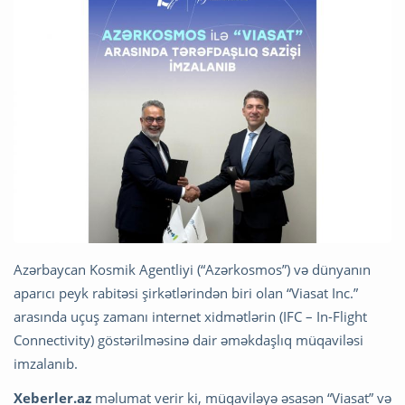
Azərbaycan Kosmik Agentliyi (“Azərkosmos”) və dünyanın
aparıcı peyk rabitəsi şirkətlərindən biri olan “Viasat Inc.”
arasında uçuş zamanı internet xidmətlərin (IFC – In-Flight
Connectivity) göstərilməsinə dair əməkdaşlıq müqaviləsi
imzalanıb.
Xeberler.az
məlumat verir ki, müqaviləyə əsasən “Viasat” və