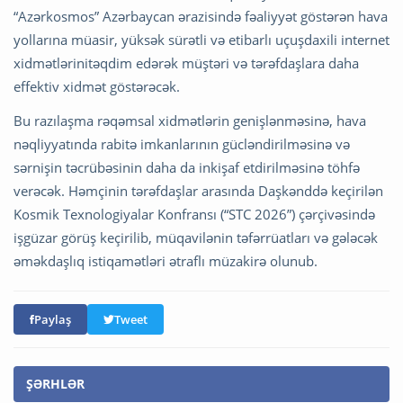
“Azərkosmos” Azərbaycan ərazisində fəaliyyət göstərən hava
yollarına müasir, yüksək sürətli və etibarlı uçuşdaxili internet
xidmətlərinitəqdim edərək müştəri və tərəfdaşlara daha
effektiv xidmət göstərəcək.
Bu razılaşma rəqəmsal xidmətlərin genişlənməsinə, hava
nəqliyyatında rabitə imkanlarının gücləndirilməsinə və
sərnişin təcrübəsinin daha da inkişaf etdirilməsinə töhfə
verəcək. Həmçinin tərəfdaşlar arasında Daşkənddə keçirilən
Kosmik Texnologiyalar Konfransı (“STC 2026”) çərçivəsində
işgüzar görüş keçirilib, müqavilənin təfərrüatları və gələcək
əməkdaşlıq istiqamətləri ətraflı müzakirə olunub.
Paylaş
Tweet
ŞƏRHLƏR