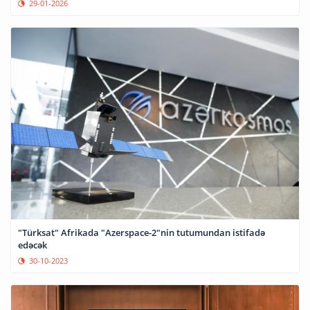
29-01-2026
"Türksat" Afrikada "Azerspace-2"nin tutumundan istifadə
edəcək
30-10-2023