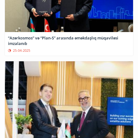
“Azərkosmos” və “Plan-S” arasında əməkdaşlıq müqaviləsi
imzalanıb
25-04-2025