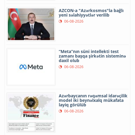
AZCON-a "Azərkosmos"la bağlı
yeni səlahiyyətlər verilib
06-08-2026
“Meta”nın süni intellekti test
zamanı başqa şirkətin sisteminə
daxil olub
06-08-2026
Azərbaycanın rəqəmsal idarəçilik
model iki beynəlxalq mükafata
layiq görülüb
06-08-2026