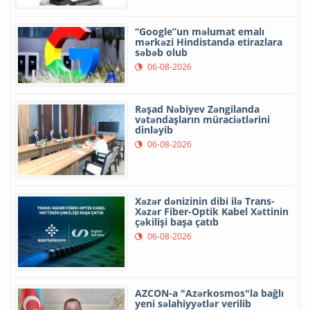
“Google”un məlumat emalı
mərkəzi Hindistanda etirazlara
səbəb olub
06-08-2026
Rəşad Nəbiyev Zəngilanda
vətəndaşların müraciətlərini
dinləyib
06-08-2026
Xəzər dənizinin dibi ilə Trans-
Xəzər Fiber-Optik Kabel Xəttinin
çəkilişi başa çatıb
06-08-2026
AZCON-a "Azərkosmos"la bağlı
yeni səlahiyyətlər verilib