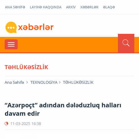
ANA SƏHİFƏ
LAYİHƏ HAQQINDA
ARXİV
XƏBƏRLƏR
ƏLAQƏ
TƏHLÜKƏSİZLİK
Ana Səhifə
TEXNOLOGİYA
TƏHLÜKƏSİZLİK
“Azərpoçt” adından dələduzluq halları
davam edir
11-03-2025
16:38