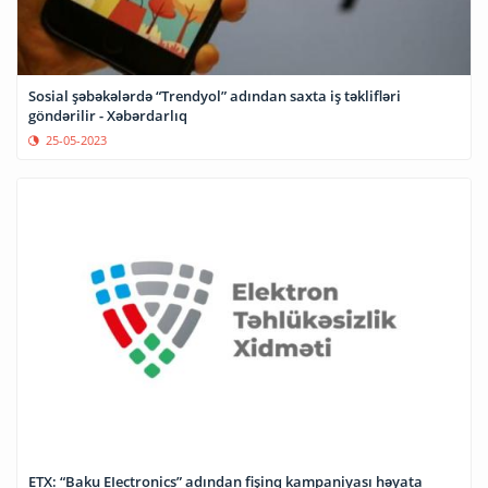
Sosial şəbəkələrdə “Trendyol” adından saxta iş təklifləri
göndərilir - Xəbərdarlıq
25-05-2023
ETX: “Baku EIectronics” adından fişinq kampaniyası həyata