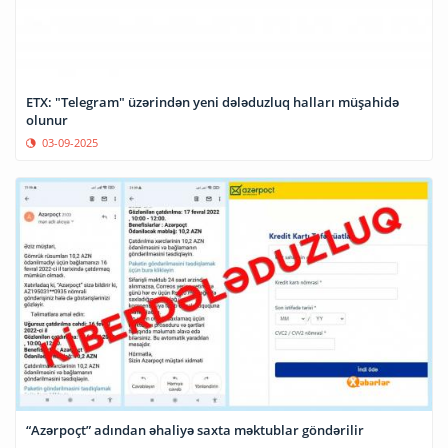
ETX: "Telegram" üzərindən yeni dələduzluq halları müşahidə
olunur
03-09-2025
“Azərpoçt” adından əhaliyə saxta məktublar göndərilir