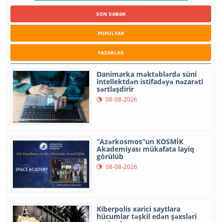
SON XƏBƏR
POPULYAR
YAZARLAR
Danimarka məktəblərdə süni
intellektdən istifadəyə nəzarəti
sərtləşdirir
08-08-2026
“Azərkosmos”un KOSMİK
Akademiyası mükafata layiq
görülüb
08-08-2026
Kiberpolis xarici saytlara
hücumlar təşkil edən şəxsləri