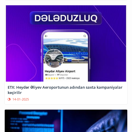
ETX: Heydər Əliyev Aeroportunun adından saxta kampaniyalar
keçirilir
14-01-2025