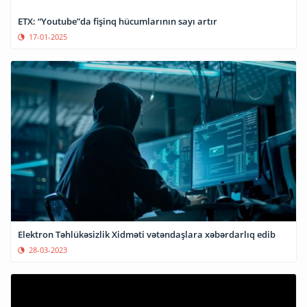
ETX: “Youtube”da fişinq hücumlarının sayı artır
17-01-2025
Elektron Təhlükəsizlik Xidməti vətəndaşlara xəbərdarlıq edib
28-03-2023