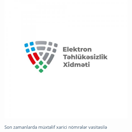
Son zamanlarda müxtəlif xarici nömrələr vasitəsilə