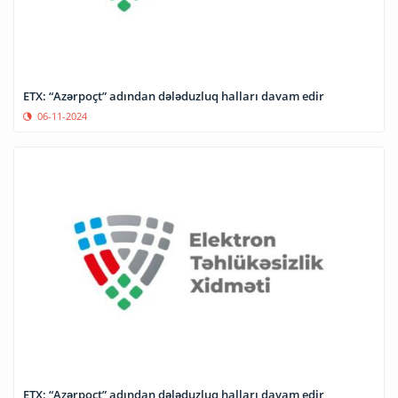
ETX: “Azərpoçt” adından dələduzluq halları davam edir
06-11-2024
ETX: “Azərpoçt” adından dələduzluq halları davam edir