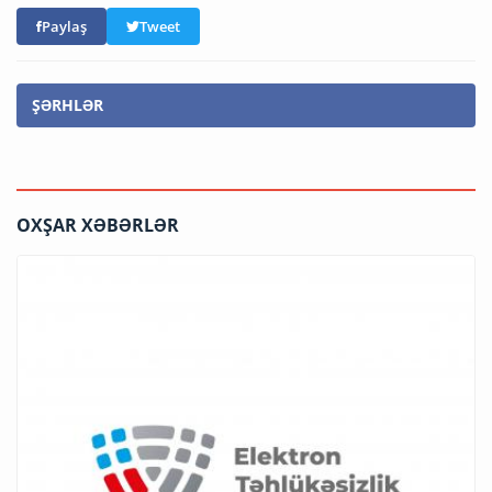
Paylaş
Tweet
ŞƏRHLƏR
OXŞAR XƏBƏRLƏR