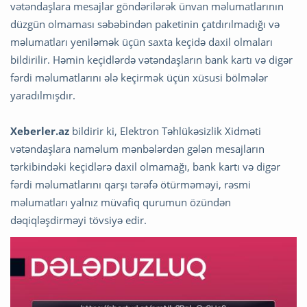
vətəndaşlara mesajlar göndərilərək ünvan məlumatlarının
düzgün olmaması səbəbindən paketinin çatdırılmadığı və
məlumatları yeniləmək üçün saxta keçidə daxil olmaları
bildirilir. Həmin keçidlərdə vətəndaşların bank kartı və digər
fərdi məlumatlarını ələ keçirmək üçün xüsusi bölmələr
yaradılmışdır.
Xeberler.az
bildirir ki, Elektron Təhlükəsizlik Xidməti
vətəndaşlara naməlum mənbələrdən gələn mesajların
tərkibindəki keçidlərə daxil olmamağı, bank kartı və digər
fərdi məlumatlarını qarşı tərəfə ötürməməyi, rəsmi
məlumatları yalnız müvafiq qurumun özündən
dəqiqləşdirməyi tövsiyə edir.