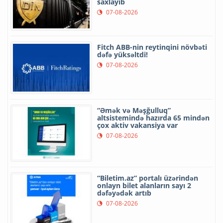
saxlayıb
07-08-2026
Fitch ABB-nin reytinqini növbəti
dəfə yüksəltdi!
07-08-2026
“Əmək və Məşğulluq”
altsistemində hazırda 65 mindən
çox aktiv vakansiya var
07-08-2026
“Biletim.az” portalı üzərindən
onlayn bilet alanların sayı 2
dəfəyədək artıb
07-08-2026