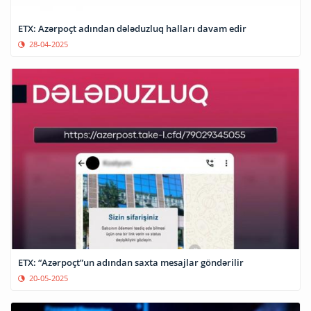
ETX: Azərpoçt adından dələduzluq halları davam edir
28-04-2025
ETX: “Azərpoçt”un adından saxta mesajlar göndərilir
20-05-2025