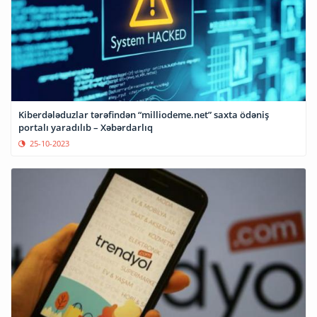
Kiberdələduzlar tərəfindən “milliodeme.net” saxta ödəniş
portalı yaradılıb – Xəbərdarlıq
25-10-2023