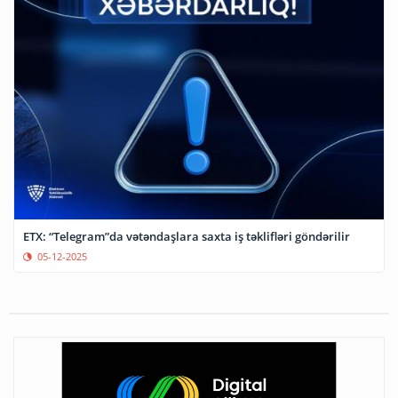
ETX: “Telegram”da vətəndaşlara saxta iş təklifləri göndərilir
05-12-2025