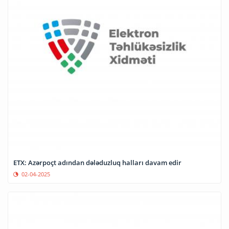
ETX: Azərpoçt adından dələduzluq halları davam edir
02-04-2025