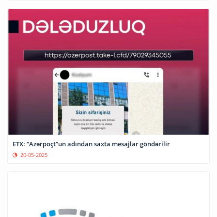
ETX: “Azərpoçt”un adından saxta mesajlar göndərilir
20-05-2025