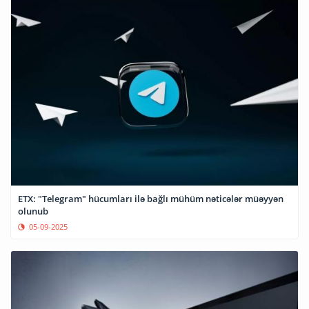
ETX: "Telegram" hücumları ilə bağlı mühüm nəticələr müəyyən
olunub
05-09-2025