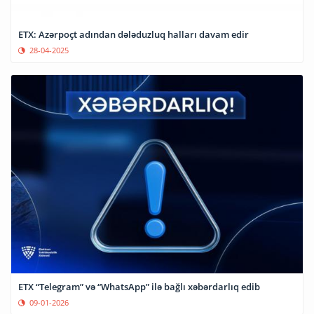
ETX: Azərpoçt adından dələduzluq halları davam edir
28-04-2025
ETX “Telegram” və “WhatsApp” ilə bağlı xəbərdarlıq edib
09-01-2026