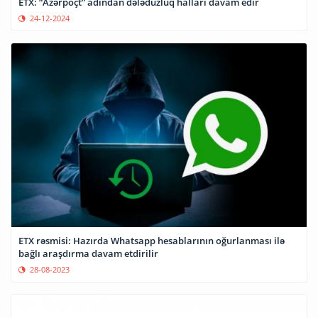
ETX: “Azərpoçt” adından dələduzluq halları davam edir
24-12-2024
ETX rəsmisi: Hazırda Whatsapp hesablarının oğurlanması ilə
bağlı araşdırma davam etdirilir
28-08-2023