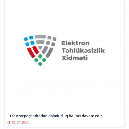
ETX: Azərpoçt adından dələduzluq halları davam edir
02-04-2025