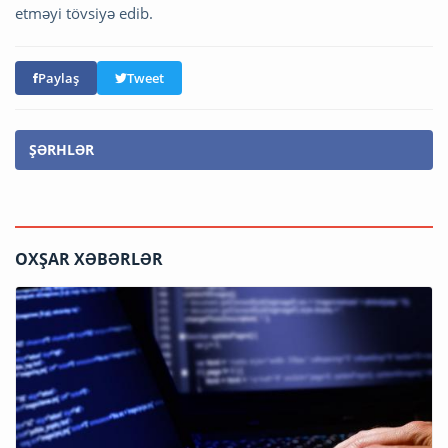
etməyi tövsiyə edib.
Paylaş
Tweet
ŞƏRHLƏR
OXŞAR XƏBƏRLƏR