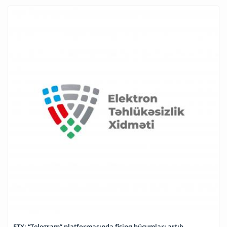
ETX: “Telegram” platformasında fişinq hücumları artıb