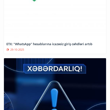
ETX: "WhatsApp" hesablarına icazəsiz giriş cəhdləri artıb
29-10-2025