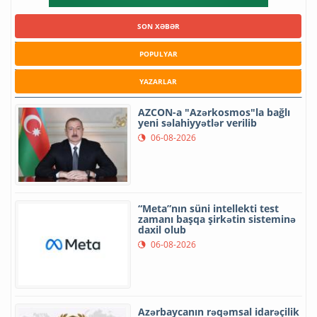
SON XƏBƏR
POPULYAR
YAZARLAR
AZCON-a "Azərkosmos"la bağlı
yeni səlahiyyətlər verilib
06-08-2026
“Meta”nın süni intellekti test
zamanı başqa şirkətin sisteminə
daxil olub
06-08-2026
Azərbaycanın rəqəmsal idarəçilik