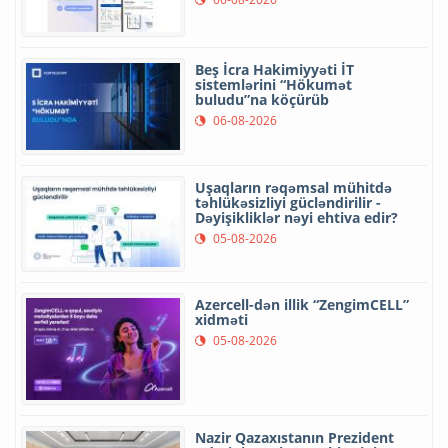
Beş İcra Hakimiyyəti İT
sistemlərini “Hökumət
buludu”na köçürüb
06-08-2026
Uşaqların rəqəmsal mühitdə
təhlükəsizliyi gücləndirilir -
Dəyişikliklər nəyi ehtiva edir?
05-08-2026
Azercell-dən illik “ZengimCELL”
xidməti
05-08-2026
Nazir Qazaxıstanın Prezident