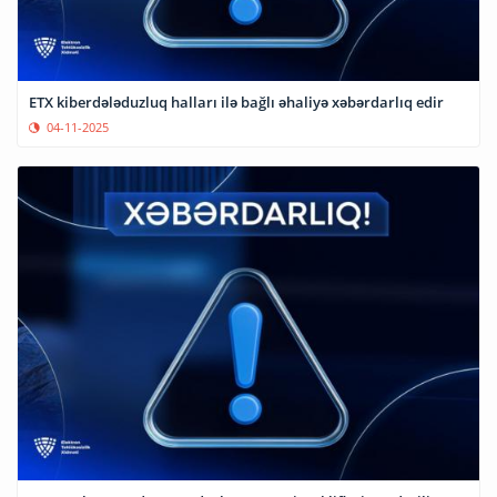
ETX kiberdələduzluq halları ilə bağlı əhaliyə xəbərdarlıq edir
04-11-2025