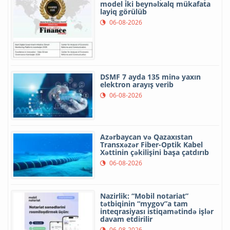
model iki beynəlxalq mükafata
layiq görülüb
06-08-2026
DSMF 7 ayda 135 minə yaxın
elektron arayış verib
06-08-2026
Azərbaycan və Qazaxıstan
Transxəzər Fiber-Optik Kabel
Xəttinin çəkilişini başa çatdırıb
06-08-2026
Nazirlik: “Mobil notariat”
tətbiqinin “mygov”a tam
inteqrasiyası istiqamətində işlər
davam etdirilir
06-08-2026