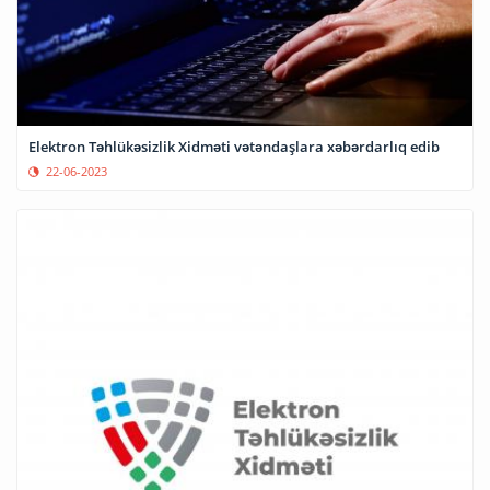
Elektron Təhlükəsizlik Xidməti vətəndaşlara xəbərdarlıq edib
22-06-2023