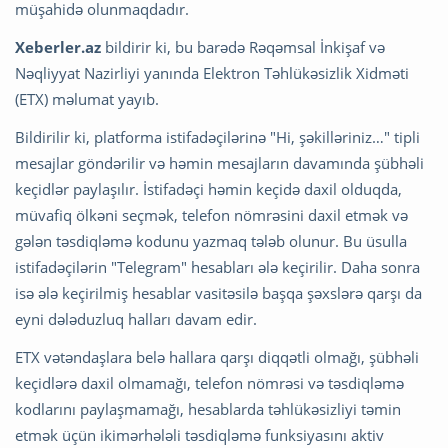
müşahidə olunmaqdadır.
Xeberler.az
bildirir ki, bu barədə Rəqəmsal İnkişaf və
Nəqliyyat Nazirliyi yanında Elektron Təhlükəsizlik Xidməti
(ETX) məlumat yayıb.
Bildirilir ki, platforma istifadəçilərinə "Hi, şəkilləriniz…" tipli
mesajlar göndərilir və həmin mesajların davamında şübhəli
keçidlər paylaşılır. İstifadəçi həmin keçidə daxil olduqda,
müvafiq ölkəni seçmək, telefon nömrəsini daxil etmək və
gələn təsdiqləmə kodunu yazmaq tələb olunur. Bu üsulla
istifadəçilərin "Telegram" hesabları ələ keçirilir. Daha sonra
isə ələ keçirilmiş hesablar vasitəsilə başqa şəxslərə qarşı da
eyni dələduzluq halları davam edir.
ETX vətəndaşlara belə hallara qarşı diqqətli olmağı, şübhəli
keçidlərə daxil olmamağı, telefon nömrəsi və təsdiqləmə
kodlarını paylaşmamağı, hesablarda təhlükəsizliyi təmin
etmək üçün ikimərhələli təsdiqləmə funksiyasını aktiv