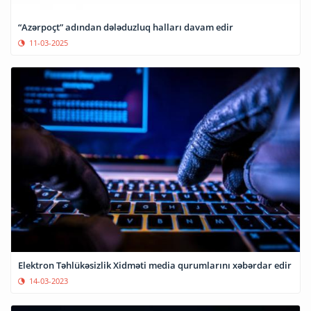
“Azərpoçt” adından dələduzluq halları davam edir
11-03-2025
Elektron Təhlükəsizlik Xidməti media qurumlarını xəbərdar edir
14-03-2023