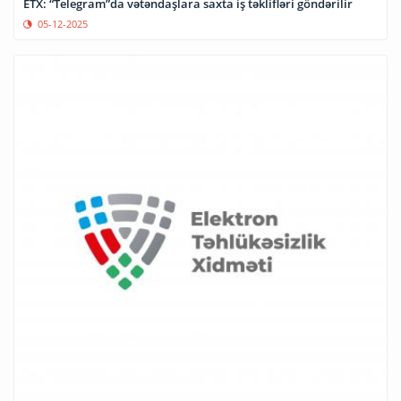
ETX: “Telegram”da vətəndaşlara saxta iş təklifləri göndərilir
05-12-2025