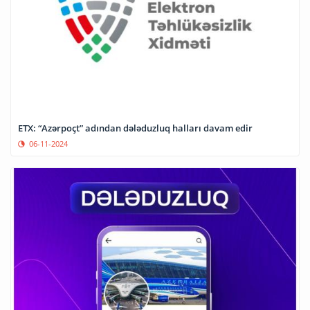
ETX: “Azərpoçt” adından dələduzluq halları davam edir
06-11-2024