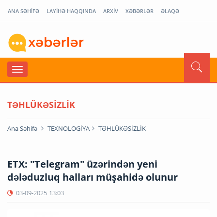
ANA SƏHİFƏ
LAYİHƏ HAQQINDA
ARXİV
XƏBƏRLƏR
ƏLAQƏ
TƏHLÜKƏSİZLİK
Ana Səhifə
TEXNOLOGİYA
TƏHLÜKƏSİZLİK
ETX: "Telegram" üzərindən yeni
dələduzluq halları müşahidə olunur
03-09-2025
13:03