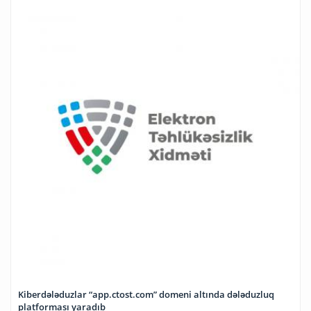
Kiberdələduzlar “app.ctost.com” domeni altında dələduzluq
platforması yaradıb