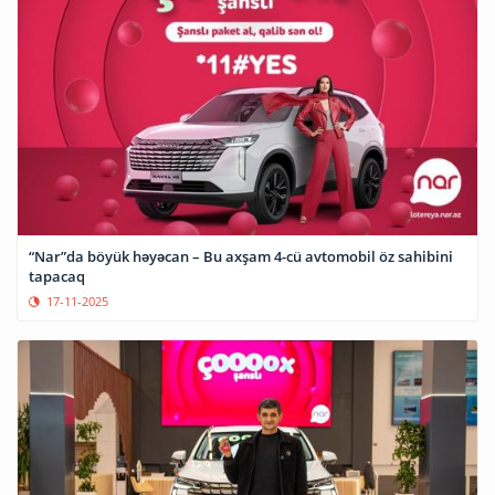
“Nar”da böyük həyəcan – Bu axşam 4-cü avtomobil öz sahibini
tapacaq
17-11-2025