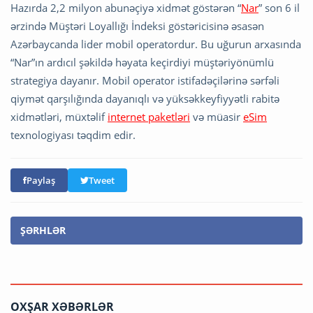
Hazırda 2,2 milyon abunəçiyə xidmət göstərən “
Nar
” son 6 il
ərzində Müştəri Loyallığı İndeksi göstəricisinə əsasən
Azərbaycanda lider mobil operatordur. Bu uğurun arxasında
“Nar”ın ardıcıl şəkildə həyata keçirdiyi müştəriyönümlü
strategiya dayanır. Mobil operator istifadəçilərinə sərfəli
qiymət qarşılığında dayanıqlı və yüksəkkeyfiyyətli rabitə
xidmətləri, müxtəlif
internet paketləri
və müasir
eSim
texnologiyası təqdim edir.
Paylaş
Tweet
ŞƏRHLƏR
OXŞAR XƏBƏRLƏR