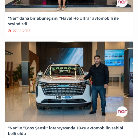
“Nar” daha bir abunəçisini “Haval H6 Ultra” avtomobili ilə
sevindirdi
27-11-2025
“Nar”ın “Çoox Şanslı” lotereyasında 10-cu avtomobilin sahibi
bəlli oldu