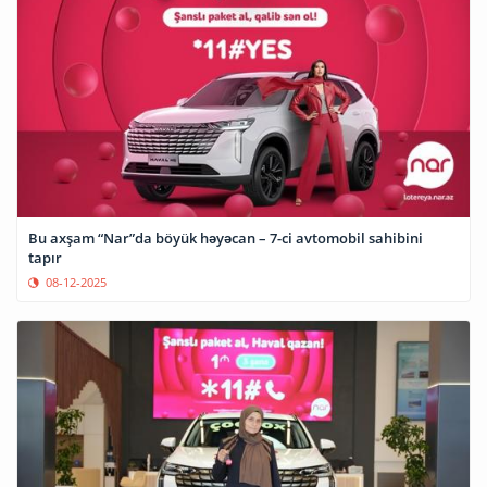
Bu axşam “Nar”da böyük həyəcan – 7-ci avtomobil sahibini
tapır
08-12-2025