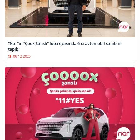
“Nar”ın “Çoox Şanslı” lotereyasında 6-cı avtomobil sahibini
tapıb
06-12-2025