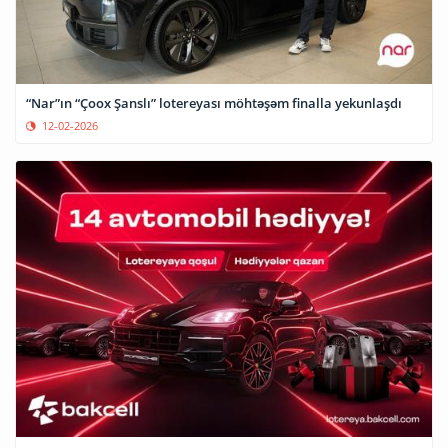
“Nar”ın “Çoox Şanslı” lotereyası möhtəşəm finalla yekunlaşdı
12-02-2026