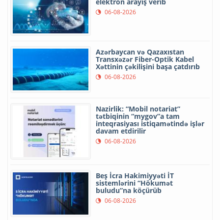
elektron arayış verib
06-08-2026
Azərbaycan və Qazaxıstan
Transxəzər Fiber-Optik Kabel
Xəttinin çəkilişini başa çatdırıb
06-08-2026
Nazirlik: “Mobil notariat”
tətbiqinin “mygov”a tam
inteqrasiyası istiqamətində işlər
davam etdirilir
06-08-2026
Beş İcra Hakimiyyəti İT
sistemlərini “Hökumət
buludu”na köçürüb
06-08-2026