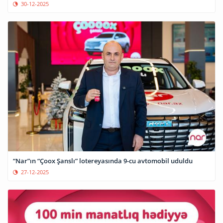
30-12-2025
“Nar”ın “Çoox Şanslı” lotereyasında 9-cu avtomobil uduldu
27-12-2025