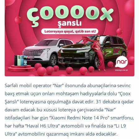
Sərfəli mobil operator “Nar” ilsonunda abunəçilərinə sevinc
bəxş etmək üçün onları möhtəşəm hədiyyələrlə dolu “Çoox
Şanslı” lotereyasına qoşulmağa dəvət edir. 31 dekabra qədər
davam edəcək bu xüsusi lotereya çərçivəsində “Nar”
istifadəçiləri hər gün “Xiaomi Redmi Note 14 Pro” smartfonu,
hər həftə “Haval H6 Ultra” avtomobili və finalda isə “Li L9
Ultra” avtomobilini qazanmaq imkanı əldə edəcəklər.