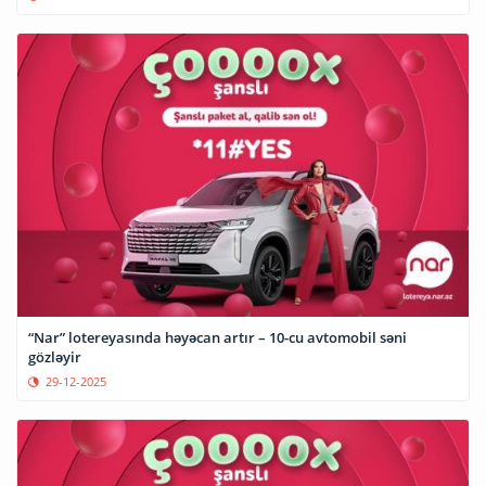
“Nar” lotereyasında həyəcan artır – 10-cu avtomobil səni
gözləyir
29-12-2025