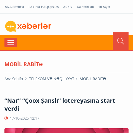
ANA SƏHİFƏ
LAYİHƏ HAQQINDA
ARXİV
XƏBƏRLƏR
ƏLAQƏ
MOBİL RABİTƏ
Ana Səhifə
TELEKOM VƏ NƏQLİYYAT
MOBİL RABİTƏ
“Nar” “Çoox Şanslı” lotereyasına start
verdi
17-10-2025
12:17