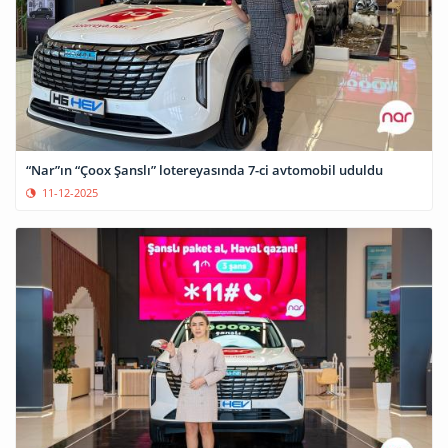
“Nar”ın “Çoox Şanslı” lotereyasında 7-ci avtomobil uduldu
11-12-2025