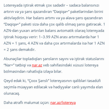
Lotereyada iştirak etmək çox sadədir – sadəcə balansınızı
artırın və ya şans qazandıran “Dəqiqə+” paketlərindən birini
aktivləşdirin. Hər balans artımı və ya əlavə şans qazandıran
“Dəqiqə+” paketi sizə daha çox qalib olmaq şansı gətirəcək. 1
AZN-dən yuxarı artırılan balans avtomatik olaraq lotereyada
iştirak hüququ verir: 1–3.99 AZN arası artırmalarda hər 1
AZN = 1 şans, 4 AZN və daha çox artırmalarda isə hər 1 AZN
= 2 şans deməkdir.
Abunəçilər topladıqları şansların sayını və iştirak statuslarını
“Nar+” tətbiqi və
nar.az
veb səhifəsindəki xüsusi lotereya
bölməsindən rahatlıqla izləyə bilər.
Qeyd edək ki, “Çoox Şanslı” lotereyasının qalibləri təsadüfi
seçimlə müəyyən ediləcək və hədiyyələr canlı yayımda elan
olunacaq.
Daha ətraflı məlumat üçün:
nar.az/lotereya