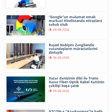
“Google”un məlumat emalı
mərkəzi Hindistanda etirazlara
səbəb olub
06-08-2026
Rəşad Nəbiyev Zəngilanda
vətəndaşların müraciətlərini
dinləyib
06-08-2026
Xəzər dənizinin dibi ilə Trans-
Xəzər Fiber-Optik Kabel Xəttinin
çəkilişi başa çatıb
06-08-2026
AZCON-a "Azərkosmos"la bağlı