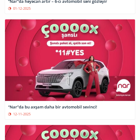
“Nar”da həyəcan artır – 6-cı avtomobil səni gözləyir
01-12-2025
“Nar”da bu axşam daha bir avtomobil sevinci!
12-11-2025