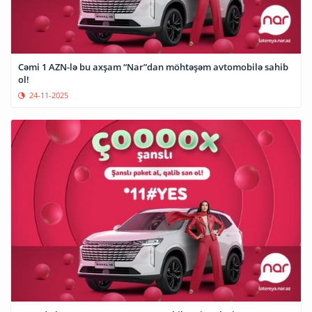
Cəmi 1 AZN-lə bu axşam “Nar”dan möhtəşəm avtomobilə sahib
ol!
24-11-2025