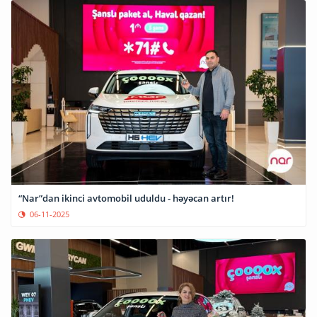
“Nar”dan ikinci avtomobil uduldu - həyəcan artır!
06-11-2025