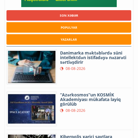
SON XƏBƏR
POPULYAR
YAZARLAR
Danimarka məktəblərdə süni
intellektdən istifadəyə nəzarəti
sərtləşdirir
08-08-2026
“Azərkosmos”un KOSMİK
Akademiyası mükafata layiq
görülüb
08-08-2026
Kiberpolis xarici saytlara