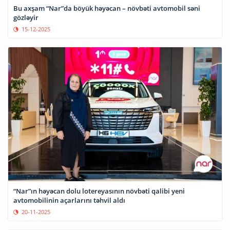
Bu axşam “Nar”da böyük həyəcan – növbəti avtomobil səni
gözləyir
15-12-2025
“Nar”ın həyəcan dolu lotereyasının növbəti qalibi yeni
avtomobilinin açarlarını təhvil aldı
20-11-2025