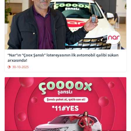
“Nar”ın “Çoox Şanslı” lotereyasının ilk avtomobil qalibi sükan
arxasında!
30-10-2025