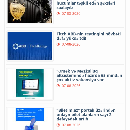
hücumlar təşkil edən şəxsləri
saxlayıb
07-08-2026
Fitch ABB-nin reytinqini növbəti
dəfə yüksəltdi!
07-08-2026
“Əmək və Məşğulluq”
altsistemində hazırda 65 mindən
çox aktiv vakansiya var
07-08-2026
“Biletim.az” portalı üzərindən
onlayn bilet alanların sayı 2
dəfəyədək artıb
07-08-2026