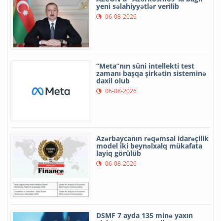
yeni səlahiyyətlər verilib
06-08-2026
“Meta”nın süni intellekti test
zamanı başqa şirkətin sisteminə
daxil olub
06-08-2026
Azərbaycanın rəqəmsal idarəçilik
model iki beynəlxalq mükafata
layiq görülüb
06-08-2026
DSMF 7 ayda 135 minə yaxın