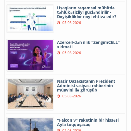
Uşaqların rəqəmsal mühitdə
təhlükəsizliyi gücləndirilir -
Dəyişikliklər nəyi ehtiva edir?
05-08-2026
Azercell-dən illik “ZengimCELL”
xidməti
05-08-2026
Nazir Qazaxıstanın Prezident
Administrasiyası rəhbərinin
müavini ilə görüşüb
05-08-2026
"Falcon 9" raketinin bir hissəsi
Ayla toqquşacaq
05-08-2026