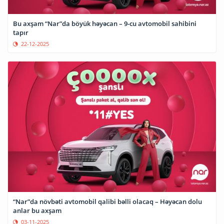
Bu axşam “Nar”da böyük həyəcan – 9-cu avtomobil sahibini
tapır
22-12-2025
“Nar”da növbəti avtomobil qalibi bəlli olacaq – Həyəcan dolu
anlar bu axşam
03-11-2025