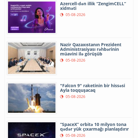
Azercell-dən illik “ZengimCELL”
xidməti
05-08-2026
Nazir Qazaxıstanın Prezident
Administrasiyası rəhbərinin
müavini ilə görüşüb
05-08-2026
"Falcon 9" raketinin bir hissəsi
Ayla toqquşacaq
05-08-2026
“SpaceX” orbitə 10 milyon tona
qədər yük çıxarmağı planlaşdırır
05-08-2026