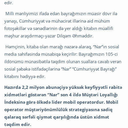
edir.
Milli mənliyimizi ifadə edən bayrağımızın müasir dövr ilə
yanaşı, Cümhuriyyət və mühacirət illərinə aid mühüm
fotoşəkillər və sənədlərinin də yer aldığı kitabın müəllifi
məşhur araşdırmaçı-yazar Dilqəm Əhməddir.
Həmçinin, kitaba olan marağı nəzərə alaraq, “Nar”ın sosial
media səhifəsində müsabiqə keçirilir: Bayrağımızın 105-ci
ildönümü münasibətilə təqdim olunan suallara cavab verən
sosial şəbəkə istifadəçilərinə “Nar” “Cümhuriyyət Bayrağı”
kitabını hədiyyə edir.
Hazırda 2,2 milyon abunəçiyə yüksək keyfiyyətli rabitə
xidmətləri göstərən “Nar” son 4 ildə Müştəri Loyallığı
İndeksinə görə ölkədə lider mobil operatordur. Mobil
operator müştəriyönümlülük strategiyasına sadiq
qalaraq sərfəli qiymət qarşılığında üstün xidmət
təqdim edir.