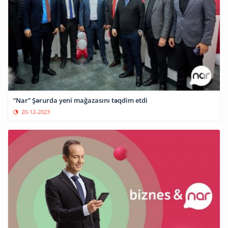
“Nar” Şərurda yeni mağazasını təqdim etdi
20-12-2023