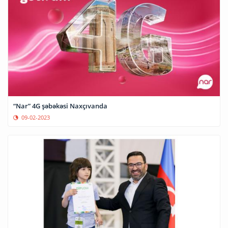
“Nar” 4G şəbəkəsi Naxçıvanda
09-02-2023