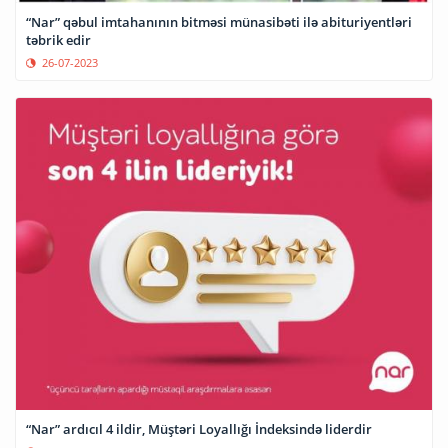
“Nar” qəbul imtahanının bitməsi münasibəti ilə abituriyentləri
təbrik edir
26-07-2023
“Nar” ardıcıl 4 ildir, Müştəri Loyallığı İndeksində liderdir