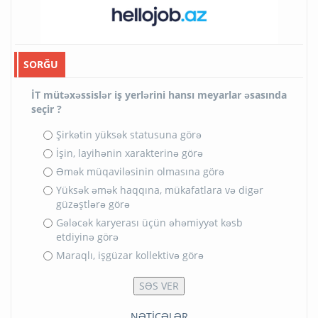
SORĞU
İT mütəxəssislər iş yerlərini hansı meyarlar əsasında
seçir ?
Şirkətin yüksək statusuna görə
İşin, layihənin xarakterinə görə
Əmək müqaviləsinin olmasına görə
Yüksək əmək haqqına, mükafatlara və digər
güzəştlərə görə
Gələcək karyerası üçün əhəmiyyət kəsb
etdiyinə görə
Maraqlı, işgüzar kollektivə görə
NƏTİCƏLƏR