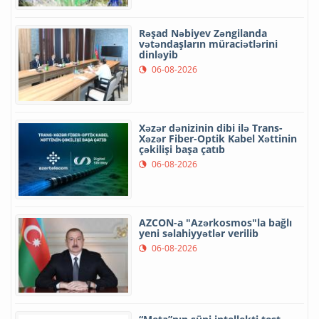
Rəşad Nəbiyev Zəngilanda
vətəndaşların müraciətlərini
dinləyib
06-08-2026
Xəzər dənizinin dibi ilə Trans-
Xəzər Fiber-Optik Kabel Xəttinin
çəkilişi başa çatıb
06-08-2026
AZCON-a "Azərkosmos"la bağlı
yeni səlahiyyətlər verilib
06-08-2026