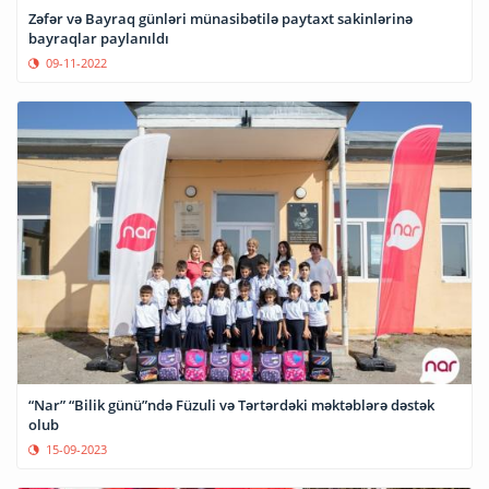
Zəfər və Bayraq günləri münasibətilə paytaxt sakinlərinə
bayraqlar paylanıldı
09-11-2022
“Nar” “Bilik günü”ndə Füzuli və Tərtərdəki məktəblərə dəstək
olub
15-09-2023