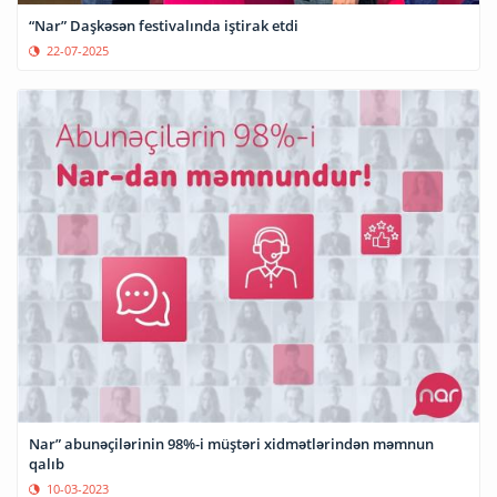
“Nar” Daşkəsən festivalında iştirak etdi
22-07-2025
Nar” abunəçilərinin 98%-i müştəri xidmətlərindən məmnun
qalıb
10-03-2023