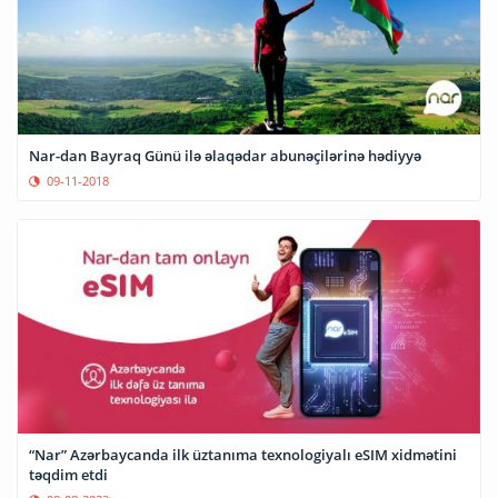
Nar-dan Bayraq Günü ilə əlaqədar abunəçilərinə hədiyyə
09-11-2018
“Nar” Azərbaycanda ilk üztanıma texnologiyalı eSIM xidmətini
təqdim etdi