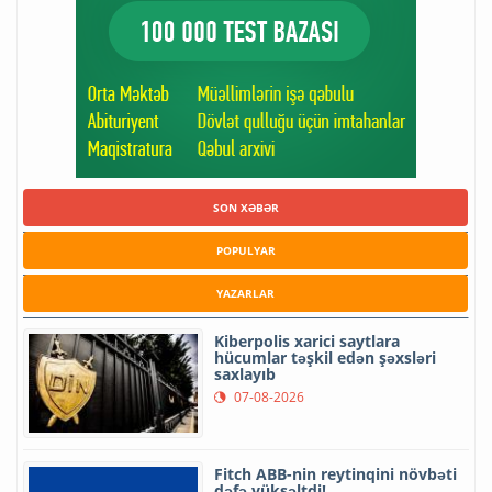
SON XƏBƏR
POPULYAR
YAZARLAR
Kiberpolis xarici saytlara
hücumlar təşkil edən şəxsləri
saxlayıb
07-08-2026
Fitch ABB-nin reytinqini növbəti
dəfə yüksəltdi!