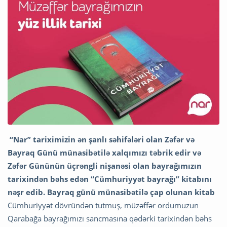
“Nar” tariximizin ən şanlı səhifələri olan Zəfər və
Bayraq Günü münasibətilə xalqımızı təbrik edir və
Zəfər Gününün üçrəngli nişanəsi olan bayrağımızın
tarixindən bəhs edən “Cümhuriyyət bayrağı” kitabını
nəşr edib. Bayraq günü münasibətilə çap olunan kitab
Cümhuriyyət dövründən tutmuş, müzəffər ordumuzun
Qarabağa bayrağımızı sancmasına qədərki tarixindən bəhs