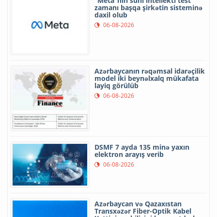
“Meta”nın süni intellekti test
zamanı başqa şirkətin sisteminə
daxil olub
06-08-2026
Azərbaycanın rəqəmsal idarəçilik
model iki beynəlxalq mükafata
layiq görülüb
06-08-2026
DSMF 7 ayda 135 minə yaxın
elektron arayış verib
06-08-2026
Azərbaycan və Qazaxıstan
Transxəzər Fiber-Optik Kabel