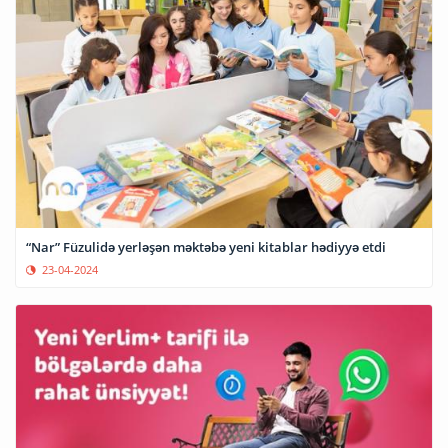
“Nar” Füzulidə yerləşən məktəbə yeni kitablar hədiyyə etdi
23-04-2024