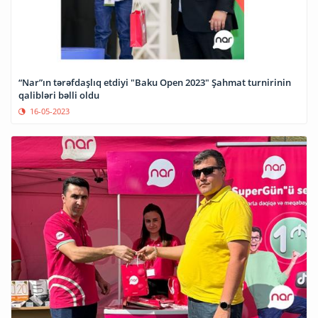
“Nar”ın tərəfdaşlıq etdiyi "Baku Open 2023" Şahmat turnirinin
qalibləri bəlli oldu
16-05-2023