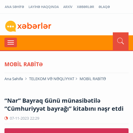
ANA SƏHİFƏ
LAYİHƏ HAQQINDA
ARXİV
XƏBƏRLƏR
ƏLAQƏ
MOBİL RABİTƏ
Ana Səhifə
TELEKOM VƏ NƏQLİYYAT
MOBİL RABİTƏ
“Nar” Bayraq Günü münasibətilə
“Cümhuriyyət bayrağı” kitabını nəşr etdi
07-11-2023
22:29