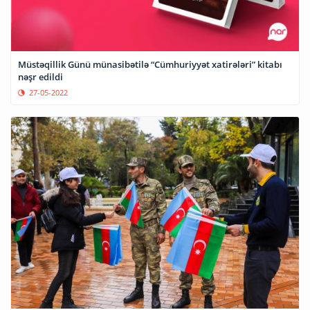
Müstəqillik Günü münasibətilə “Cümhuriyyət xatirələri” kitabı
nəşr edildi
27-05-2022