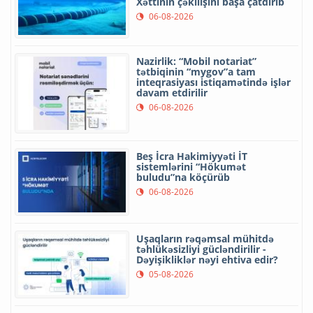
Xəttinin çəkilişini başa çatdırıb
06-08-2026
Nazirlik: “Mobil notariat”
tətbiqinin “mygov”a tam
inteqrasiyası istiqamətində işlər
davam etdirilir
06-08-2026
Beş İcra Hakimiyyəti İT
sistemlərini “Hökumət
buludu”na köçürüb
06-08-2026
Uşaqların rəqəmsal mühitdə
təhlükəsizliyi gücləndirilir -
Dəyişikliklər nəyi ehtiva edir?
05-08-2026