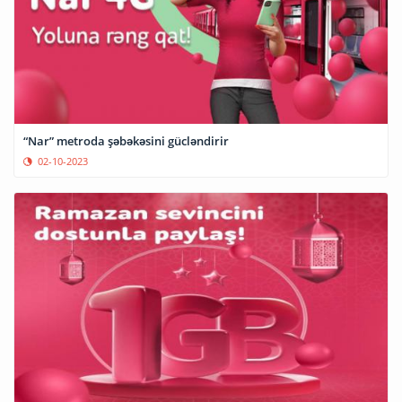
“Nar” metroda şəbəkəsini gücləndirir
02-10-2023