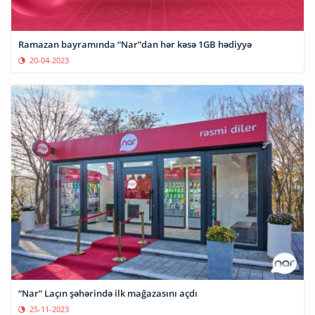
Ramazan bayramında “Nar”dan hər kəsə 1GB hədiyyə
20-04-2023
“Nar” Laçın şəhərində ilk mağazasını açdı
25-11-2023