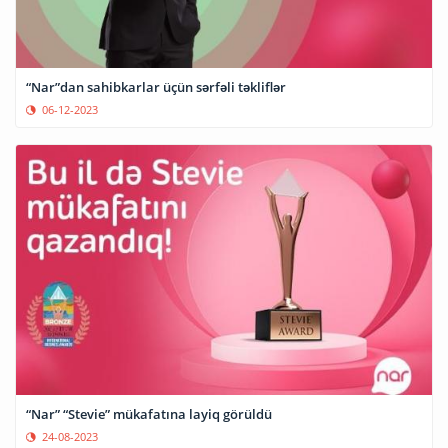
“Nar”dan sahibkarlar üçün sərfəli təkliflər
06-12-2023
“Nar” “Stevie” mükafatına layiq görüldü
24-08-2023