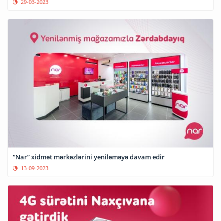
29-03-2023
“Nar” xidmət mərkəzlərini yeniləməyə davam edir
13-09-2023