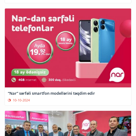
“Nar” sərfəli smartfon modellərini təqdim edir
10-10-2024