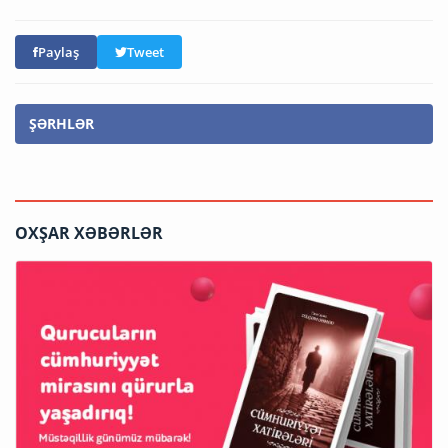
Paylaş
Tweet
ŞƏRHLƏR
OXŞAR XƏBƏRLƏR