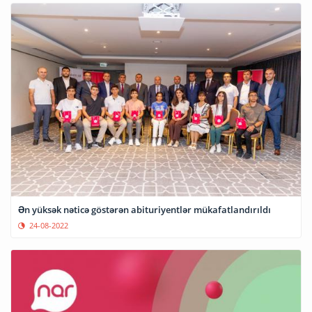
Ən yüksək nəticə göstərən abituriyentlər mükafatlandırıldı
24-08-2022