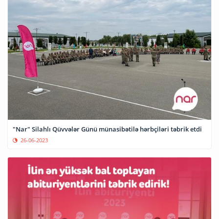
"Nar" Silahlı Qüvvələr Günü münasibətilə hərbçiləri təbrik etdi
26-06-2023