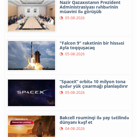
Nazir Qazaxıstanın Prezident
Administrasiyası rəhbərinin
müavini ilə görüşüb
05-08-2026
"Falcon 9" raketinin bir hissəsi
Ayla toqquşacaq
05-08-2026
“SpaceX” orbitə 10 milyon tona
qədər yük çıxarmağı planlaşdırır
05-08-2026
Bakcell rouminqi ilə yay tətilində
dünyanı kəşf et
04-08-2026