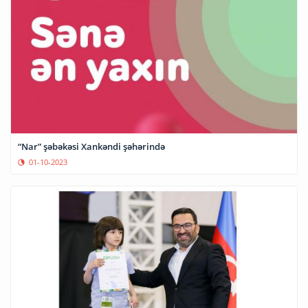
“Nar” şəbəkəsi Xankəndi şəhərində
01-10-2023