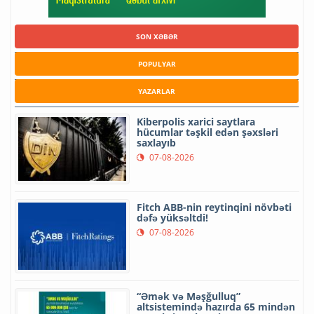
SON XƏBƏR
POPULYAR
YAZARLAR
Kiberpolis xarici saytlara
hücumlar təşkil edən şəxsləri
saxlayıb
07-08-2026
Fitch ABB-nin reytinqini növbəti
dəfə yüksəltdi!
07-08-2026
“Əmək və Məşğulluq”
altsistemində hazırda 65 mindən