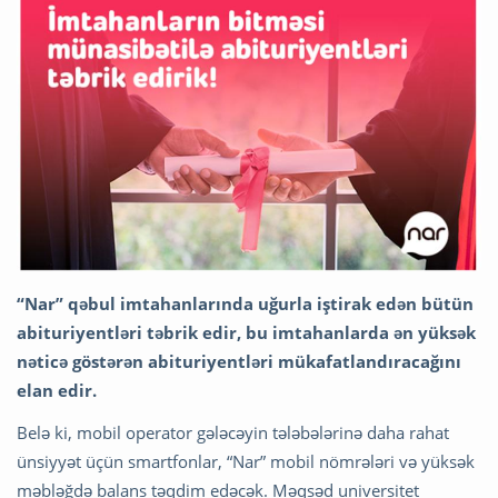
“Nar” qəbul imtahanlarında uğurla iştirak edən bütün
abituriyentləri təbrik edir, bu imtahanlarda ən yüksək
nəticə göstərən abituriyentləri mükafatlandıracağını
elan edir.
Belə ki, mobil operator gələcəyin tələbələrinə daha rahat
ünsiyyət üçün smartfonlar, “Nar” mobil nömrələri və yüksək
məbləğdə balans təqdim edəcək. Məqsəd universitet