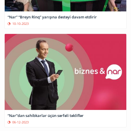
“Nar” “Breyn Rinq” yarışına dəstəyi davam etdirir
10-10-2023
“Nar”dan sahibkarlar üçün sərfəli təkliflər
06-12-2023