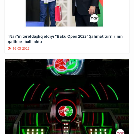
“Nar”ın tərəfdaşlıq etdiyi "Baku Open 2023" Şahmat turnirinin
qalibləri bəlli oldu
16-05-2023