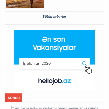
Bütün xəbərlər
SORĞU
İT mütəxəssislər iş yerlərini hansı meyarlar əsasında