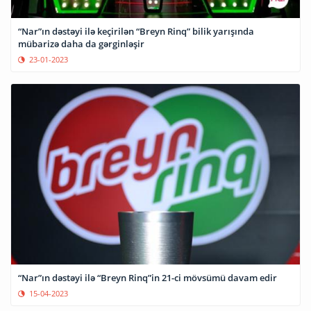
“Nar”ın dəstəyi ilə keçirilən “Breyn Rinq” bilik yarışında
mübarizə daha da gərginləşir
23-01-2023
“Nar”ın dəstəyi ilə “Breyn Rinq”in 21-ci mövsümü davam edir
15-04-2023