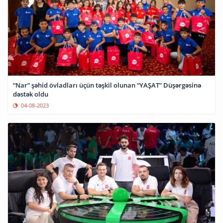
“Nar” şəhid övladları üçün təşkil olunan “YAŞAT” Düşərgəsinə
dəstək oldu
04-08-2023