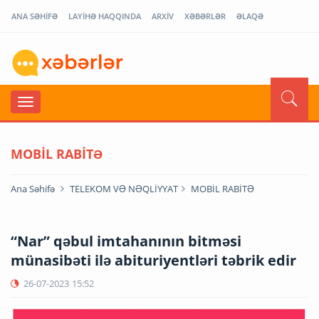
ANA SƏHİFƏ
LAYİHƏ HAQQINDA
ARXİV
XƏBƏRLƏR
ƏLAQƏ
MOBİL RABİTƏ
Ana Səhifə
TELEKOM VƏ NƏQLİYYAT
MOBİL RABİTƏ
“Nar” qəbul imtahanının bitməsi
münasibəti ilə abituriyentləri təbrik edir
26-07-2023
15:52