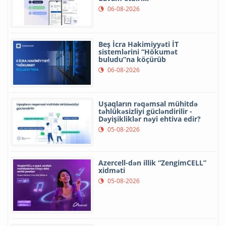
06-08-2026
Beş İcra Hakimiyyəti İT
sistemlərini “Hökumət
buludu”na köçürüb
06-08-2026
Uşaqların rəqəmsal mühitdə
təhlükəsizliyi gücləndirilir -
Dəyişikliklər nəyi ehtiva edir?
05-08-2026
Azercell-dən illik “ZengimCELL”
xidməti
05-08-2026