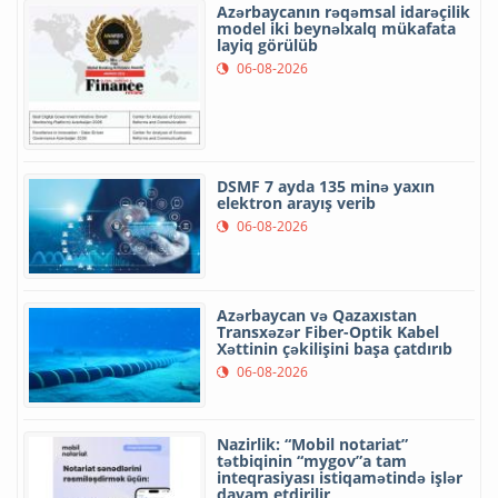
Azərbaycanın rəqəmsal idarəçilik
model iki beynəlxalq mükafata
layiq görülüb
06-08-2026
DSMF 7 ayda 135 minə yaxın
elektron arayış verib
06-08-2026
Azərbaycan və Qazaxıstan
Transxəzər Fiber-Optik Kabel
Xəttinin çəkilişini başa çatdırıb
06-08-2026
Nazirlik: “Mobil notariat”
tətbiqinin “mygov”a tam
inteqrasiyası istiqamətində işlər
davam etdirilir