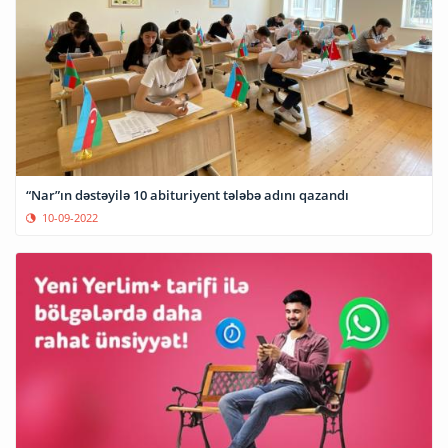
“Nar”ın dəstəyilə 10 abituriyent tələbə adını qazandı
10-09-2022