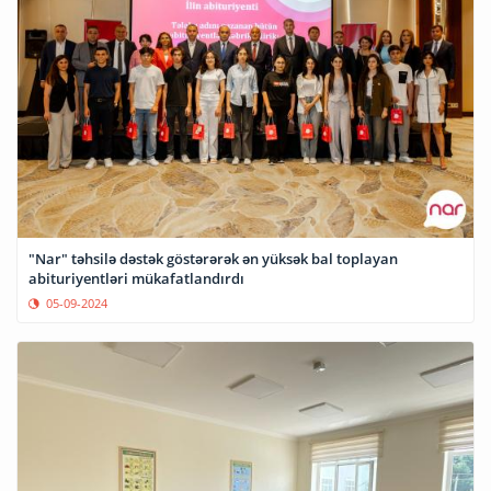
"Nar" təhsilə dəstək göstərərək ən yüksək bal toplayan
abituriyentləri mükafatlandırdı
05-09-2024