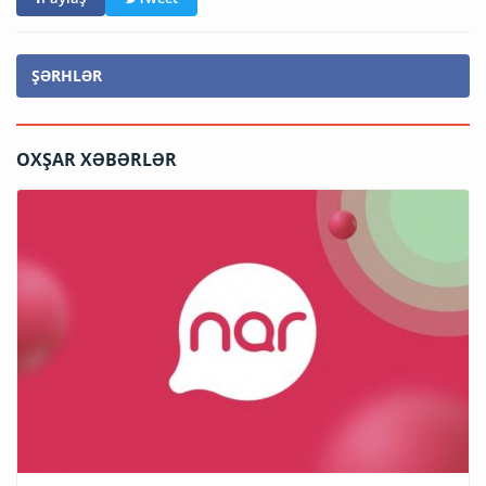
ŞƏRHLƏR
OXŞAR XƏBƏRLƏR