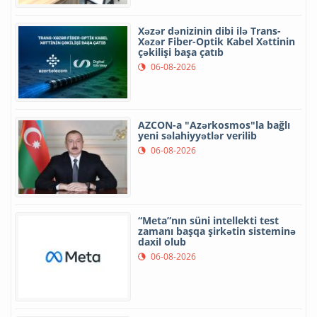
Xəzər dənizinin dibi ilə Trans-
Xəzər Fiber-Optik Kabel Xəttinin
çəkilişi başa çatıb
06-08-2026
AZCON-a "Azərkosmos"la bağlı
yeni səlahiyyətlər verilib
06-08-2026
“Meta”nın süni intellekti test
zamanı başqa şirkətin sisteminə
daxil olub
06-08-2026