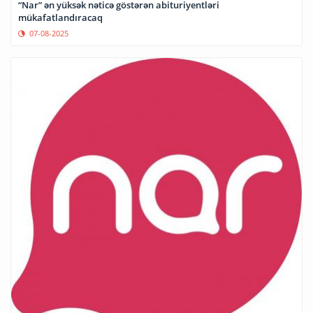
“Nar” ən yüksək nəticə göstərən abituriyentləri
mükafatlandıracaq
07-08-2025