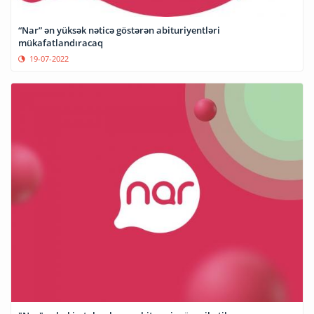
“Nar” ən yüksək nəticə göstərən abituriyentləri
mükafatlandıracaq
19-07-2022