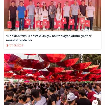
“Nar”dan təhsilə dəstək: Ən çox bal toplayan abituriyentlər
mükafatlandırıldı
07-09-2023