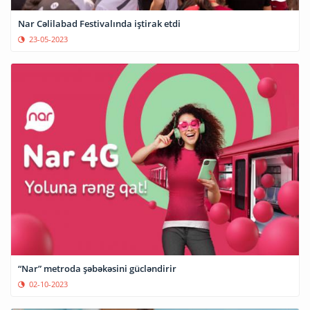
Nar Cəlilabad Festivalında iştirak etdi
23-05-2023
“Nar” metroda şəbəkəsini gücləndirir
02-10-2023