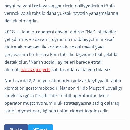
həyatına yeni başlayacaq gənclərin nailiyyətlərinə töhfə
vermək və ali təhsilə daha yüksək həvəslə yanaşmalarına
dəstək olmaqdır.
2018-ci ildən bu ənənəni davam etdirən “Nar” istedadları
yetişdirmək və davamlı öyrənmə mədəniyyətini inkişaf
etdirmək məqsədi ilə korporativ sosial məsuliyyət
çərçivəsinin bir hissəsi kimi təhsilin təşviqinə fəal şəkildə
dəstək olur. “Nar”ın sosial layihələri barədə ətraflı
əlumatı
nar.az/projects
səhifəsindən əldə edə bilərsiz.
Nar hazırda 2,2 milyon abunəçiyə yüksək keyfiyyətli rabitə
xidmətləri göstərməkdədir. Nar son 4 ildə Müştəri Loyallığı
İndeksinə görə ölkədə lider mobil operatordur. Mobil
operator müştəriyönümlülük strategiyasına sadiq qalaraq
sərfəli qiymət qarşılığında üstün xidmət təqdim edir.
Paylaş
Tweet