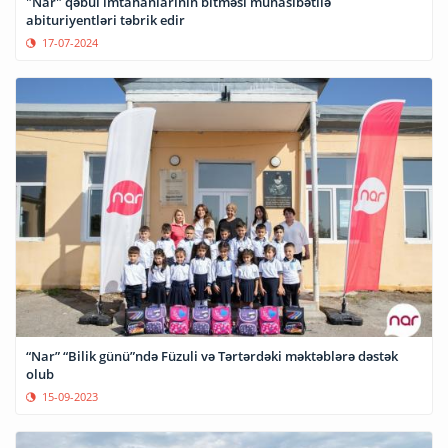
"Nar" qəbul imtahanlarının bitməsi münasibətilə
abituriyentləri təbrik edir
17-07-2024
“Nar” “Bilik günü”ndə Füzuli və Tərtərdəki məktəblərə dəstək
olub
15-09-2023