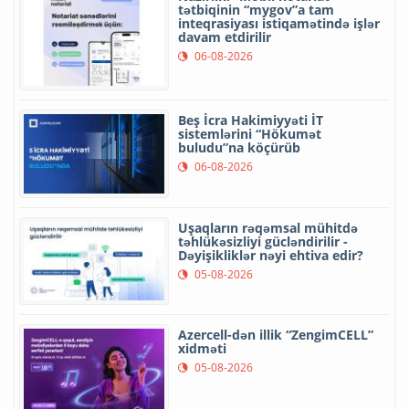
tətbiqinin “mygov”a tam
inteqrasiyası istiqamətində işlər
davam etdirilir
06-08-2026
Beş İcra Hakimiyyəti İT
sistemlərini “Hökumət
buludu”na köçürüb
06-08-2026
Uşaqların rəqəmsal mühitdə
təhlükəsizliyi gücləndirilir -
Dəyişikliklər nəyi ehtiva edir?
05-08-2026
Azercell-dən illik “ZengimCELL”
xidməti
05-08-2026