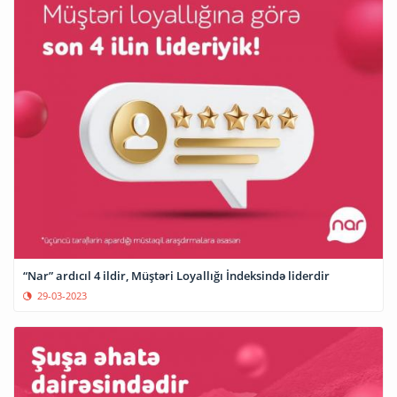
“Nar” ardıcıl 4 ildir, Müştəri Loyallığı İndeksində liderdir
29-03-2023