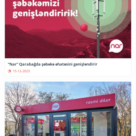
“Nar” Qarabağda şəbəkə əhatəsini genişləndirir
15-12-2023