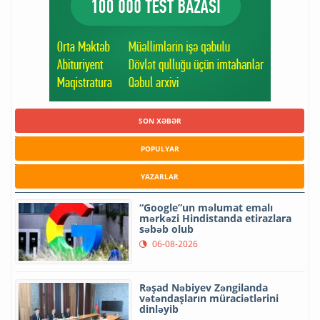
SON XƏBƏR
POPULYAR
YAZARLAR
“Google”un məlumat emalı
mərkəzi Hindistanda etirazlara
səbəb olub
06-08-2026
Rəşad Nəbiyev Zəngilanda
vətəndaşların müraciətlərini
dinləyib