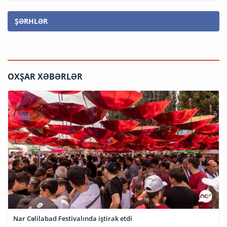
ŞƏRHLƏR
OXŞAR XƏBƏRLƏR
Nar Cəlilabad Festivalında iştirak etdi