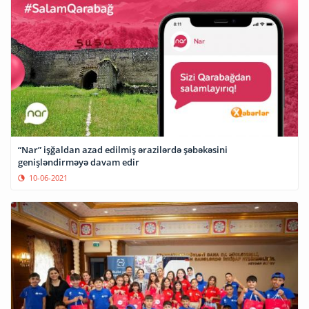
“Nar” işğaldan azad edilmiş ərazilərdə şəbəkəsini
genişləndirməyə davam edir
10-06-2021