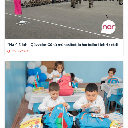
"Nar" Silahlı Qüvvələr Günü münasibətilə hərbçiləri təbrik etdi
26-06-2023