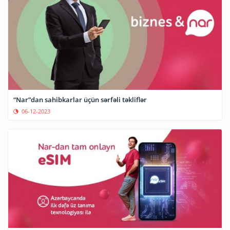
“Nar”dan sahibkarlar üçün sərfəli təkliflər
06-12-2023