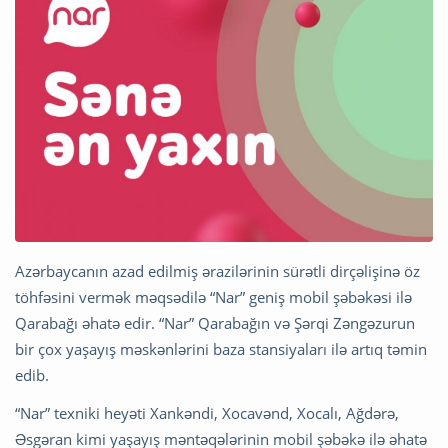
Azərbaycanın azad edilmiş ərazilərinin sürətli dirçəlişinə öz
töhfəsini vermək məqsədilə “Nar” geniş mobil şəbəkəsi ilə
Qarabağı əhatə edir. “Nar” Qarabağın və Şərqi Zəngəzurun
bir çox yaşayış məskənlərini baza stansiyaları ilə artıq təmin
edib.
“Nar” texniki heyəti Xankəndi, Xocavənd, Xocalı, Ağdərə,
Əsgəran kimi yaşayış məntəqələrinin mobil şəbəkə ilə əhatə