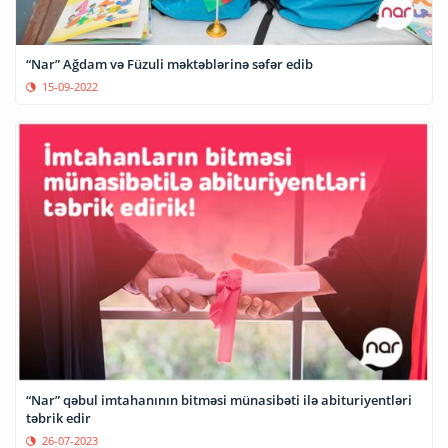
“Nar” Ağdam və Füzuli məktəblərinə səfər edib
15-09-2022
“Nar” qəbul imtahanının bitməsi münasibəti ilə abituriyentləri
təbrik edir
26-07-2023