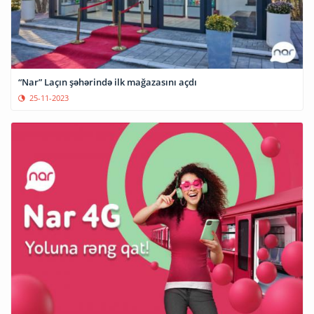
“Nar” Laçın şəhərində ilk mağazasını açdı
25-11-2023