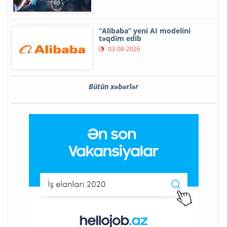
“Alibaba” yeni AI modelini
təqdim edib
03-08-2026
Bütün xəbərlər