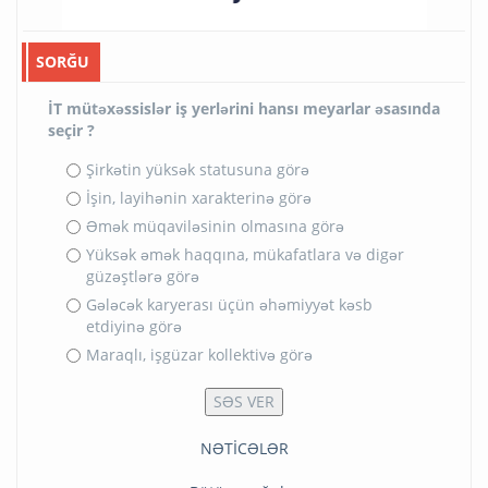
SORĞU
İT mütəxəssislər iş yerlərini hansı meyarlar əsasında
seçir ?
Şirkətin yüksək statusuna görə
İşin, layihənin xarakterinə görə
Əmək müqaviləsinin olmasına görə
Yüksək əmək haqqına, mükafatlara və digər
güzəştlərə görə
Gələcək karyerası üçün əhəmiyyət kəsb
etdiyinə görə
Maraqlı, işgüzar kollektivə görə
NƏTİCƏLƏR