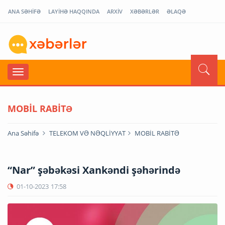
ANA SƏHİFƏ
LAYİHƏ HAQQINDA
ARXİV
XƏBƏRLƏR
ƏLAQƏ
MOBİL RABİTƏ
Ana Səhifə
TELEKOM VƏ NƏQLİYYAT
MOBİL RABİTƏ
“Nar” şəbəkəsi Xankəndi şəhərində
01-10-2023
17:58