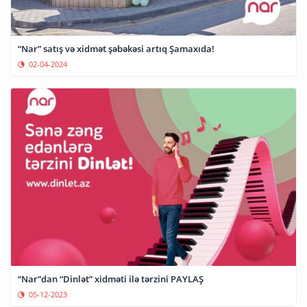
“Nar” satış və xidmət şəbəkəsi artıq Şamaxıda!
02-04-2024
“Nar”dan “Dinlət” xidməti ilə tərzini PAYLAŞ
05-12-2023