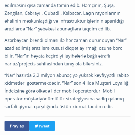
edilməsini qısa zamanda təmin edib. Həmçinin, Şuşa,
Zəngilan, Cəbrayıl, Qubadlı, Kəlbəcər, Laçın rayonlarının
əhalinin məskunlaşdığı və infrastruktur işlərinin aparıldığı
ərazilərdə “Nar” şəbəkəsi abunəçilərə təqdim edilib.
Azərbaycan brendi olması ilə hər zaman qürur duyan “Nar”
azad edilmiş ərazilərə xüsusi diqqət ayırmağı özünə borc
bilir. “Nar”ın həyata keçirdiyi layihələrlə bağlı ətraflı
nar.az/projects səhifəsindən tanış ola bilərsiniz.
“Nar” hazırda 2,2 milyon abunəçiyə yüksək keyfiyyətli rabitə
xidmətləri göstərməkdədir. “Nar” son 4 ildə Müştəri Loyallığı
İndeksinə görə ölkədə lider mobil operatordur. Mobil
operator müştəriyönümlülük strategiyasına sadiq qalaraq
sərfəli qiymət qarşılığında üstün xidmət təqdim edir.
Paylaş
Tweet