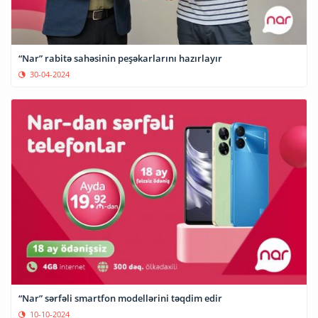
“Nar” rabitə sahəsinin peşəkarlarını hazırlayır
30-04-2024
“Nar” sərfəli smartfon modellərini təqdim edir
10-10-2024