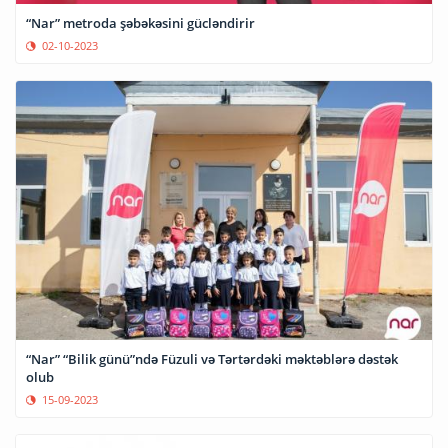
“Nar” metroda şəbəkəsini gücləndirir
02-10-2023
“Nar” “Bilik günü”ndə Füzuli və Tərtərdəki məktəblərə dəstək
olub
15-09-2023