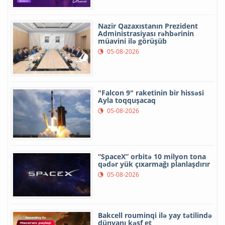
Nazir Qazaxıstanın Prezident
Administrasiyası rəhbərinin
müavini ilə görüşüb
05-08-2026
"Falcon 9" raketinin bir hissəsi
Ayla toqquşacaq
05-08-2026
“SpaceX” orbitə 10 milyon tona
qədər yük çıxarmağı planlaşdırır
05-08-2026
Bakcell rouminqi ilə yay tətilində
dünyanı kəşf et