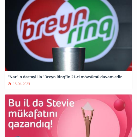
“Nar”ın dəstəyi ilə “Breyn Rinq”in 21-ci mövsümü davam edir
15-04-2023