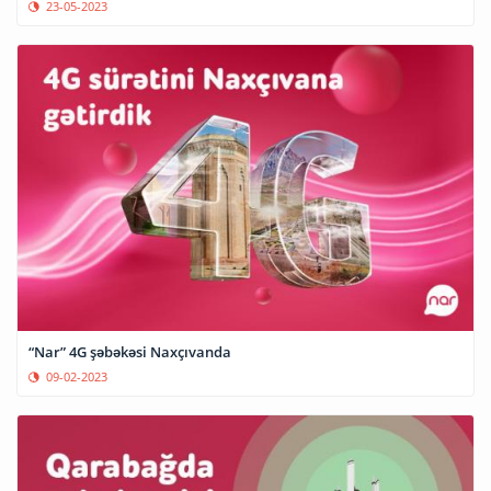
23-05-2023
“Nar” 4G şəbəkəsi Naxçıvanda
09-02-2023