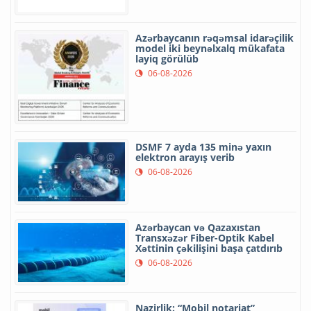
Azərbaycanın rəqəmsal idarəçilik
model iki beynəlxalq mükafata
layiq görülüb
06-08-2026
DSMF 7 ayda 135 minə yaxın
elektron arayış verib
06-08-2026
Azərbaycan və Qazaxıstan
Transxəzər Fiber-Optik Kabel
Xəttinin çəkilişini başa çatdırıb
06-08-2026
Nazirlik: “Mobil notariat”