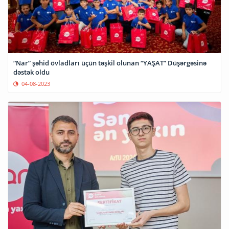
“Nar” şəhid övladları üçün təşkil olunan “YAŞAT” Düşərgəsinə
dəstək oldu
04-08-2023