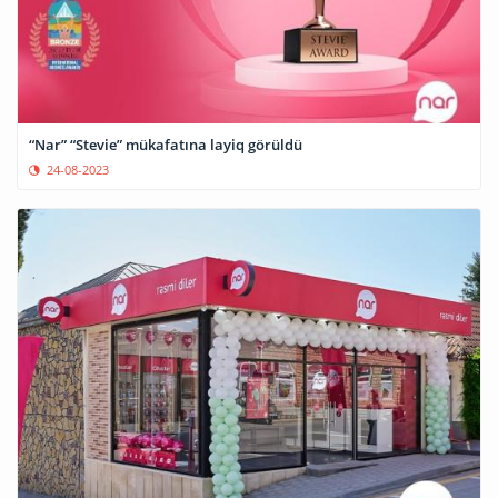
“Nar” “Stevie” mükafatına layiq görüldü
24-08-2023