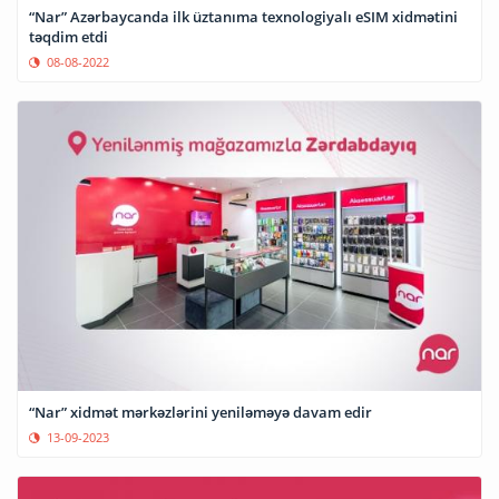
“Nar” Azərbaycanda ilk üztanıma texnologiyalı eSIM xidmətini
təqdim etdi
08-08-2022
“Nar” xidmət mərkəzlərini yeniləməyə davam edir
13-09-2023