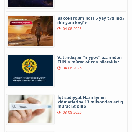
Bakcell rouminqi ilə yay tətilində
dünyanı kəşf et
04-08-2026
Vətəndaşlar “mygov” üzərindən
FHN-ə müraciət edə biləcəklər
04-08-2026
İqtisadiyyat Nazirliyinin
xidmətlərinə 13 milyondan artıq
müraciət olub
03-08-2026