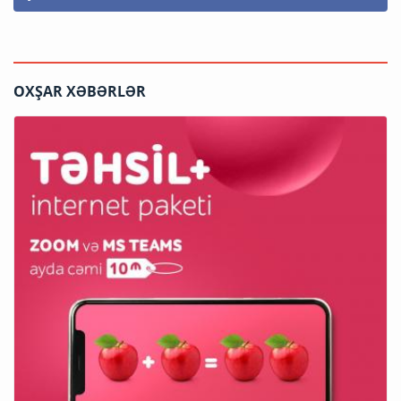
OXŞAR XƏBƏRLƏR