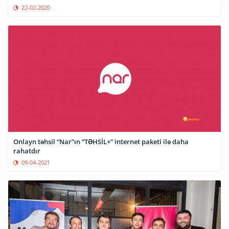
22-02-2020
Onlayn təhsil “Nar”ın “TƏHSİL+” internet paketi ilə daha
rahatdır
09-04-2021