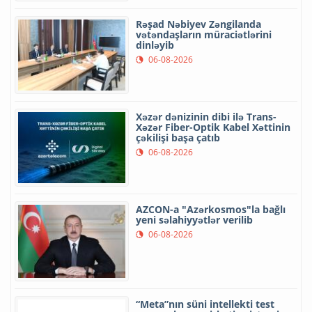
Rəşad Nəbiyev Zəngilanda
vətəndaşların müraciətlərini
dinləyib
06-08-2026
Xəzər dənizinin dibi ilə Trans-
Xəzər Fiber-Optik Kabel Xəttinin
çəkilişi başa çatıb
06-08-2026
AZCON-a "Azərkosmos"la bağlı
yeni səlahiyyətlər verilib
06-08-2026
“Meta”nın süni intellekti test