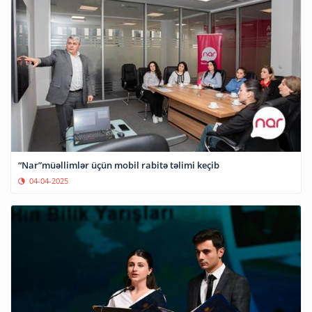
“Nar”müəllimlər üçün mobil rabitə təlimi keçib
04-04-2025