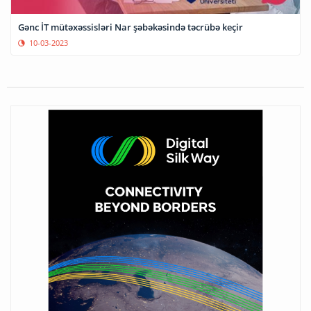
Gənc İT mütəxəssisləri Nar şəbəkəsində təcrübə keçir
10-03-2023