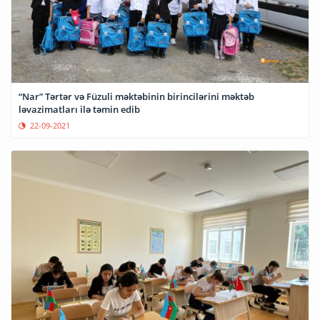
“Nar” Tərtər və Füzuli məktəbinin birincilərini məktəb
ləvazimatları ilə təmin edib
22-09-2021