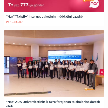
“Nar” “Təhsil+” internet paketinin müddətini uzadıb
15-03-2021
“Nar” ADA Universitetinin İT üzrə fərqlənən tələbələrinə dəstək
olub