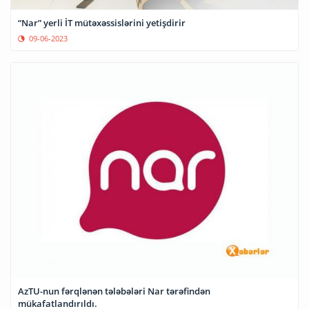
“Nar” yerli İT mütəxəssislərini yetişdirir
09-06-2023
AzTU-nun fərqlənən tələbələri Nar tərəfindən
mükafatlandırıldı.