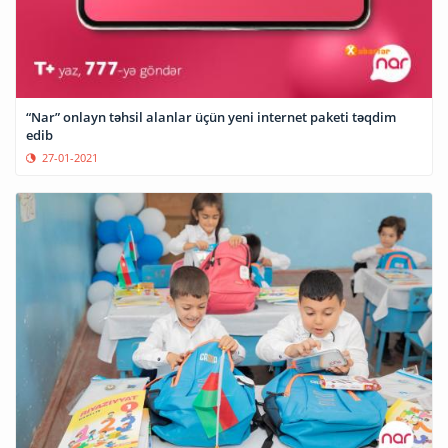
“Nar” onlayn təhsil alanlar üçün yeni internet paketi təqdim
edib
27-01-2021