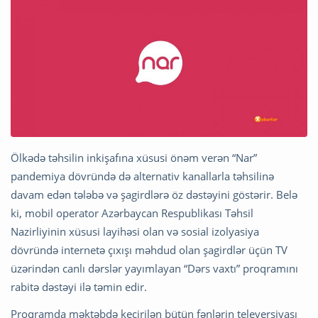
Ölkədə təhsilin inkişafına xüsusi önəm verən “Nar”
pandemiya dövründə də alternativ kanallarla təhsilinə
davam edən tələbə və şagirdlərə öz dəstəyini göstərir. Belə
ki, mobil operator Azərbaycan Respublikası Təhsil
Nazirliyinin xüsusi layihəsi olan və sosial izolyasiya
dövründə internetə çıxışı məhdud olan şagirdlər üçün TV
üzərindən canlı dərslər yayımlayan “Dərs vaxtı” proqramını
rabitə dəstəyi ilə təmin edir.
Proqramda məktəbdə keçirilən bütün fənlərin televersiyası