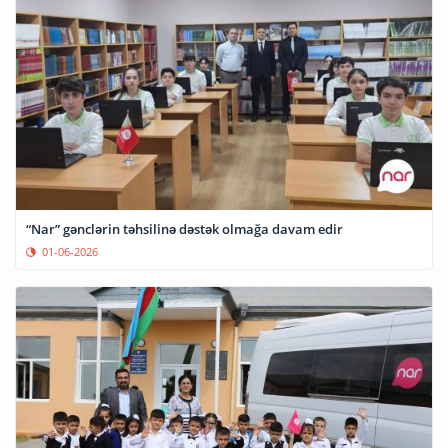
“Nar” gənclərin təhsilinə dəstək olmağa davam edir
01-06-2026