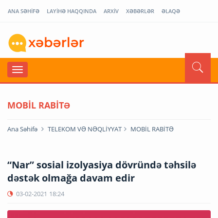
ANA SƏHİFƏ
LAYİHƏ HAQQINDA
ARXİV
XƏBƏRLƏR
ƏLAQƏ
MOBİL RABİTƏ
Ana Səhifə
TELEKOM VƏ NƏQLİYYAT
MOBİL RABİTƏ
“Nar” sosial izolyasiya dövründə təhsilə
dəstək olmağa davam edir
03-02-2021
18:24