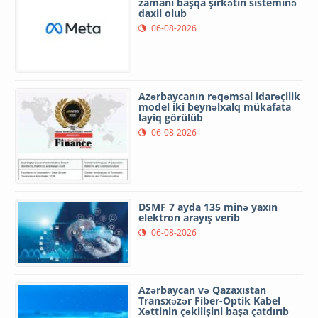
zamanı başqa şirkətin sisteminə
daxil olub
06-08-2026
Azərbaycanın rəqəmsal idarəçilik
model iki beynəlxalq mükafata
layiq görülüb
06-08-2026
DSMF 7 ayda 135 minə yaxın
elektron arayış verib
06-08-2026
Azərbaycan və Qazaxıstan
Transxəzər Fiber-Optik Kabel
Xəttinin çəkilişini başa çatdırıb