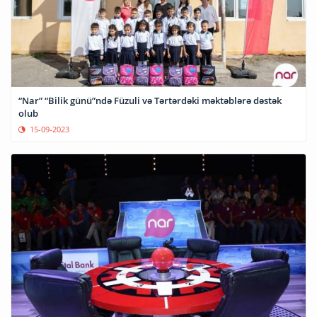
“Nar” “Bilik günü”ndə Füzuli və Tərtərdəki məktəblərə dəstək
olub
15-09-2023