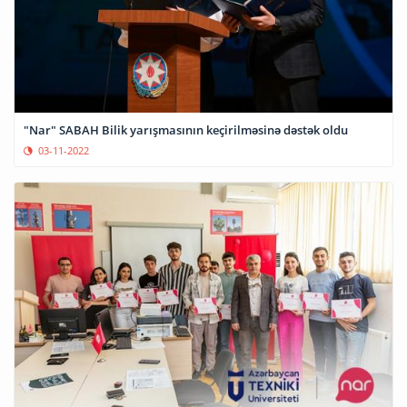
"Nar" SABAH Bilik yarışmasının keçirilməsinə dəstək oldu
03-11-2022