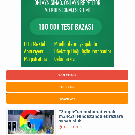
SON XƏBƏR
POPULYAR
YAZARLAR
“Google”un məlumat emalı
mərkəzi Hindistanda etirazlara
səbəb olub
06-08-2026