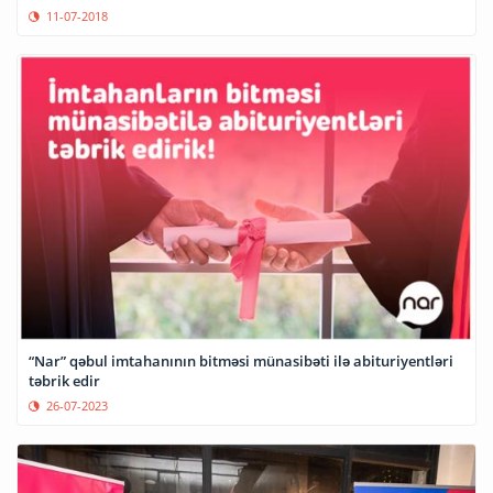
11-07-2018
“Nar” qəbul imtahanının bitməsi münasibəti ilə abituriyentləri
təbrik edir
26-07-2023