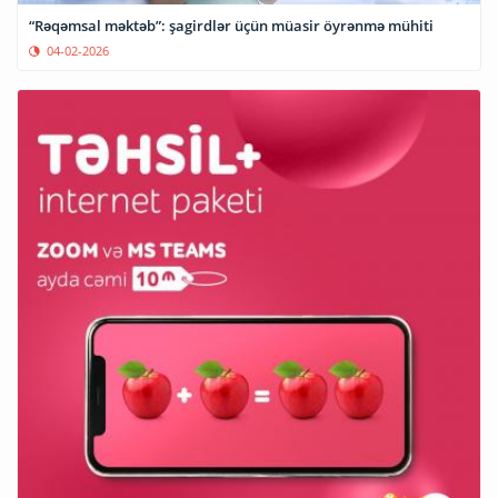
“Rəqəmsal məktəb”: şagirdlər üçün müasir öyrənmə mühiti
04-02-2026