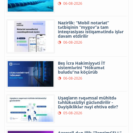
06-08-2026
Nazirlik: “Mobil notariat”
tətbiqinin “mygov”a tam
inteqrasiyası istiqamətində işlər
davam etdirilir
06-08-2026
Beş İcra Hakimiyyəti İT
sistemlərini “Hökumət
buludu”na köçürüb
06-08-2026
Uşaqların rəqəmsal mühitdə
təhlükəsizliyi gücləndirilir -
Dəyişikliklər nəyi ehtiva edir?
05-08-2026
Azercell-dən illik “ZengimCELL”