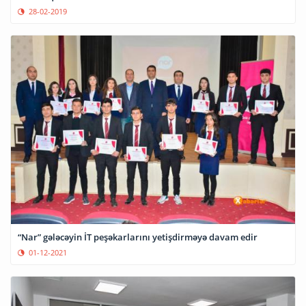
28-02-2019
“Nar” gələcəyin İT peşəkarlarını yetişdirməyə davam edir
01-12-2021