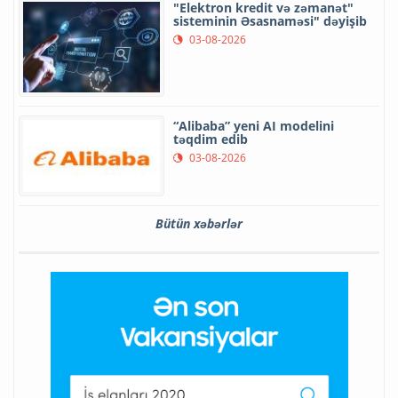
"Elektron kredit və zəmanət"
sisteminin Əsasnaməsi" dəyişib
03-08-2026
“Alibaba” yeni AI modelini
təqdim edib
03-08-2026
Bütün xəbərlər