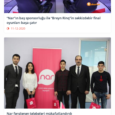
“Nar”ın baş sponsorluğu ilə “Breyn Rinq”in səkkizdəbir final
oyunları başa çatır
11-12-2020
Nar fərqlənən tələbələri mükafatlandırdı