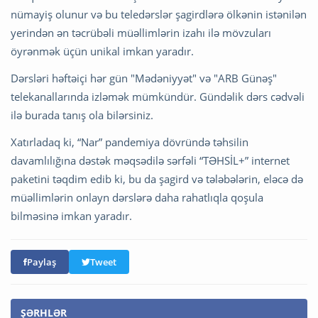
nümayiş olunur və bu teledərslər şagirdlərə ölkənin istənilən
yerindən ən təcrübəli müəllimlərin izahı ilə mövzuları
öyrənmək üçün unikal imkan yaradır.
Dərsləri həftəiçi hər gün "Mədəniyyət" və "ARB Günəş"
telekanallarında izləmək mümkündür. Gündəlik dərs cədvəli
ilə burada tanış ola bilərsiniz.
Xatırladaq ki, “Nar” pandemiya dövründə təhsilin
davamlılığına dəstək məqsədilə sərfəli “TƏHSİL+” internet
paketini təqdim edib ki, bu da şagird və tələbələrin, eləcə də
müəllimlərin onlayn dərslərə daha rahatlıqla qoşula
bilməsinə imkan yaradır.
Paylaş
Tweet
ŞƏRHLƏR