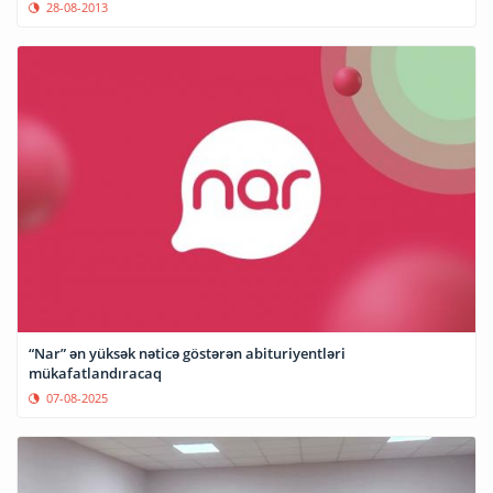
28-08-2013
“Nar” ən yüksək nəticə göstərən abituriyentləri
mükafatlandıracaq
07-08-2025