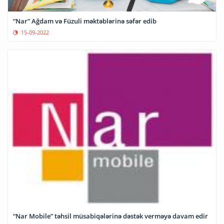
“Nar” Ağdam və Füzuli məktəblərinə səfər edib
15-09-2022
“Nar Mobile” təhsil müsabiqələrinə dəstək verməyə davam edir