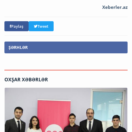
Xeberler.az
Paylaş
Tweet
ŞƏRHLƏR
OXŞAR XƏBƏRLƏR