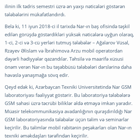
ilinin ilk tədris semestri üzrə ən yaxşı nəticələri göstərən
tələbələrini mükafatlandırdı.
Belə ki, 11 iyun 2018-ci il tarixdə Nar-ın baş ofisində təşkil
edilən görüşdə göstərdikləri yüksək nəticələrə uyğun olaraq,
1-ci, 2-ci və 3-cü yerləri tutmuş tələbələr – Ağalarov Vüsal,
Rzayev Əlislam və İbrahimova Arzu mobil operatordan
dəyərli hədiyyələr qazandılar. Təhsilə və maarifə xüsusi
önəm verən Nar-ın bu təşəbbüsü tələbələri dərslərinə daha
həvəslə yanaşmağa sövq edir.
Qeyd edək ki, Azərbaycan Texniki Universitetində Nar GSM
laboratoriyası fəaliyyət göstərir. Bu laboratoriya tələbələrə
GSM sahəsi üzrə təcrübi biliklər əldə etməyə imkan yaradır.
Müasir telekommunikasiya avadanlığının quraşdırıldığı Nar
GSM laboratoriyasında tələbələr üçün təlim və seminarlar
keçirilir. Bu təlimlər mobil rabitənin peşəkarları olan Nar-ın
texniki əməkdaşları tərəfindən keçirilir.