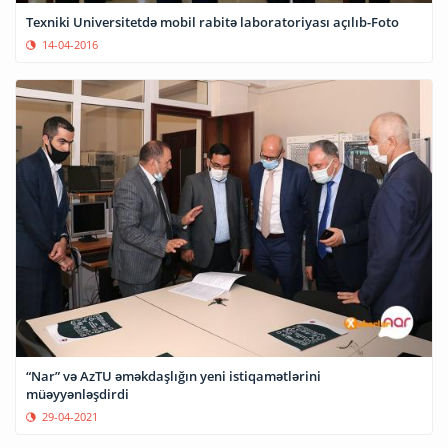
Texniki Universitetdə mobil rabitə laboratoriyası açılıb-Foto
14-04-2016
“Nar” və AzTU əməkdaşlığın yeni istiqamətlərini
müəyyənləşdirdi
29-04-2021