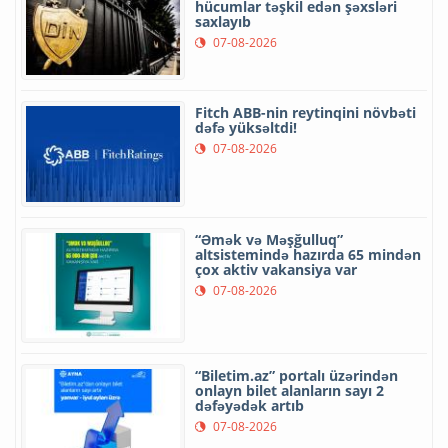
hücumlar təşkil edən şəxsləri
saxlayıb
07-08-2026
Fitch ABB-nin reytinqini növbəti
dəfə yüksəltdi!
07-08-2026
“Əmək və Məşğulluq”
altsistemində hazırda 65 mindən
çox aktiv vakansiya var
07-08-2026
“Biletim.az” portalı üzərindən
onlayn bilet alanların sayı 2
dəfəyədək artıb
07-08-2026