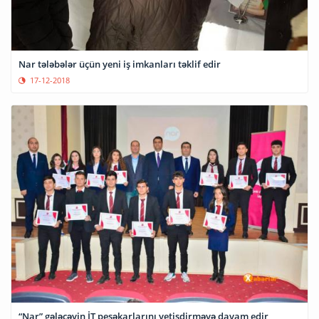
Nar tələbələr üçün yeni iş imkanları təklif edir
17-12-2018
“Nar” gələcəyin İT peşəkarlarını yetişdirməyə davam edir