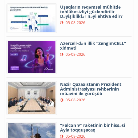
Uşaqların rəqəmsal mühitdə
təhlükəsizliyi gücləndirilir -
Dəyişikliklər nəyi ehtiva edir?
05-08-2026
Azercell-dən illik “ZengimCELL”
xidməti
05-08-2026
Nazir Qazaxıstanın Prezident
Administrasiyası rəhbərinin
müavini ilə görüşüb
05-08-2026
"Falcon 9" raketinin bir hissəsi
Ayla toqquşacaq
05-08-2026