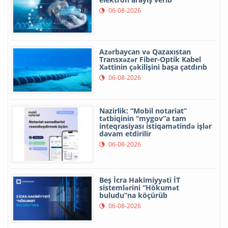
06-08-2026
Azərbaycan və Qazaxıstan
Transxəzər Fiber-Optik Kabel
Xəttinin çəkilişini başa çatdırıb
06-08-2026
Nazirlik: “Mobil notariat”
tətbiqinin “mygov”a tam
inteqrasiyası istiqamətində işlər
davam etdirilir
06-08-2026
Beş İcra Hakimiyyəti İT
sistemlərini “Hökumət
buludu”na köçürüb
06-08-2026