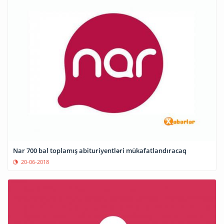
Nar 700 bal toplamış abituriyentləri mükafatlandıracaq
20-06-2018