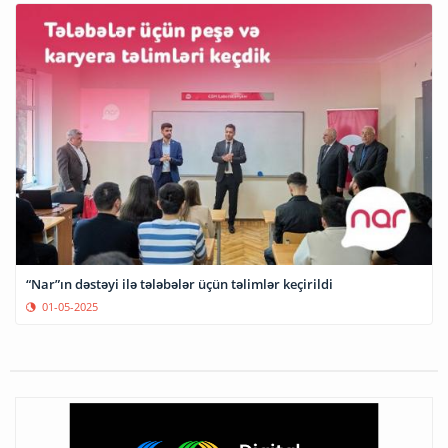
“Nar”ın dəstəyi ilə tələbələr üçün təlimlər keçirildi
01-05-2025