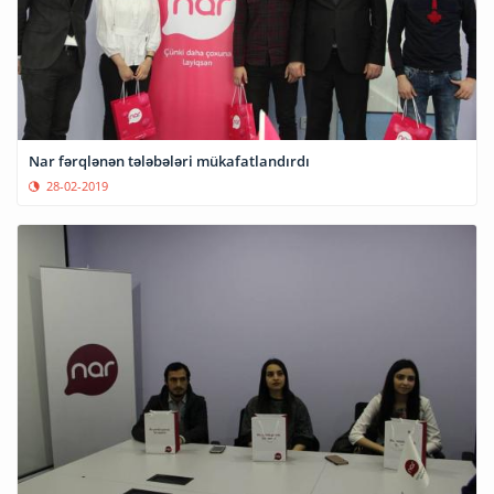
Nar fərqlənən tələbələri mükafatlandırdı
28-02-2019