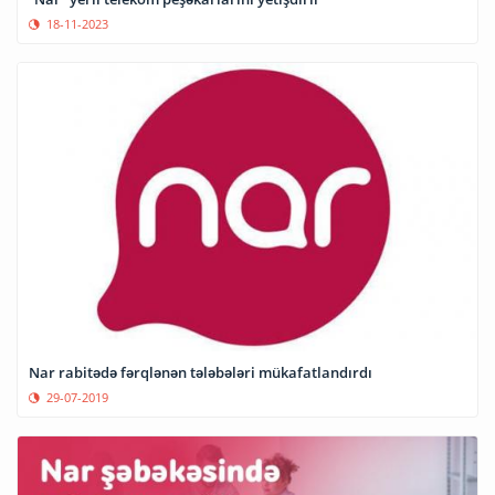
18-11-2023
Nar rabitədə fərqlənən tələbələri mükafatlandırdı
29-07-2019