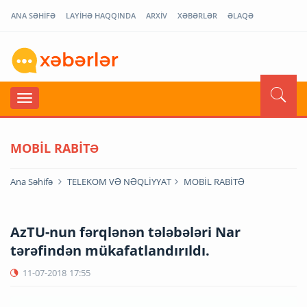
ANA SƏHİFƏ
LAYİHƏ HAQQINDA
ARXİV
XƏBƏRLƏR
ƏLAQƏ
MOBİL RABİTƏ
Ana Səhifə
TELEKOM VƏ NƏQLİYYAT
MOBİL RABİTƏ
AzTU-nun fərqlənən tələbələri Nar
tərəfindən mükafatlandırıldı.
11-07-2018
17:55