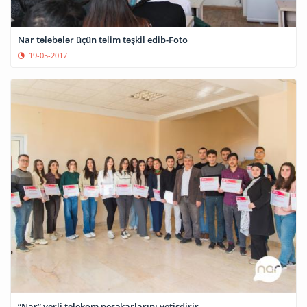
Nar tələbələr üçün təlim təşkil edib-Foto
19-05-2017
“Nar” yerli telekom peşəkarlarını yetişdirir