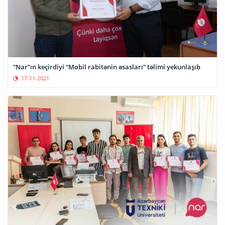
“Nar”ın keçirdiyi “Mobil rabitənin əsasları” təlimi yekunlaşıb
17-11-2021