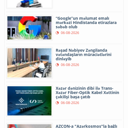
“Google”un məlumat emalı
mərkəzi Hindistanda etirazlara
səbəb olub
06-08-2026
Rəşad Nəbiyev Zəngilanda
vətəndaşların müraciətlərini
dinləyib
06-08-2026
Xəzər dənizinin dibi ilə Trans-
Xəzər Fiber-Optik Kabel Xəttinin
çəkilişi başa çatıb
06-08-2026
AZCON-a "Azərkosmos"la bağlı