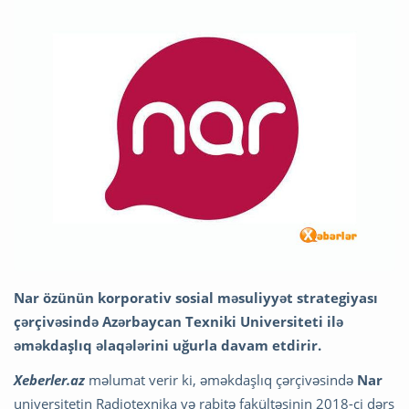
Nar özünün korporativ sosial məsuliyyət strategiyası
çərçivəsində Azərbaycan Texniki Universiteti ilə
əməkdaşlıq əlaqələrini uğurla davam etdirir.
Xeberler.az
məlumat verir ki, əməkdaşlıq çərçivəsində
Nar
universitetin Radiotexnika və rabitə fakültəsinin 2018-ci dərs