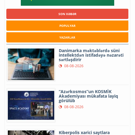
SON XƏBƏR
POPULYAR
YAZARLAR
Danimarka məktəblərdə süni
intellektdən istifadəyə nəzarəti
sərtləşdirir
08-08-2026
“Azərkosmos”un KOSMİK
Akademiyası mükafata layiq
görülüb
08-08-2026
Kiberpolis xarici saytlara