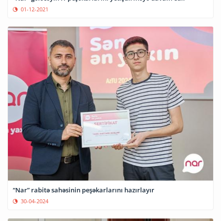
01-12-2021
“Nar” rabitə sahəsinin peşəkarlarını hazırlayır
30-04-2024