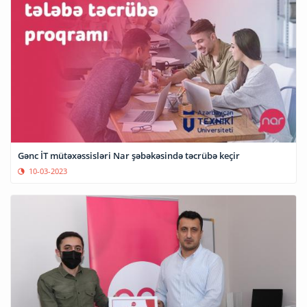
Gənc İT mütəxəssisləri Nar şəbəkəsində təcrübə keçir
10-03-2023