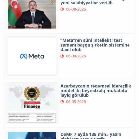
yeni səlahiyyətlər verilib
06-08-2026
“Meta”nın süni intellekti test
zamanı başqa şirkətin sisteminə
daxil olub
06-08-2026
Azərbaycanın rəqəmsal idarəçilik
model iki beynəlxalq mükafata
layiq görülüb
06-08-2026
DSMF 7 ayda 135 minə yaxın
elektron arayış verib