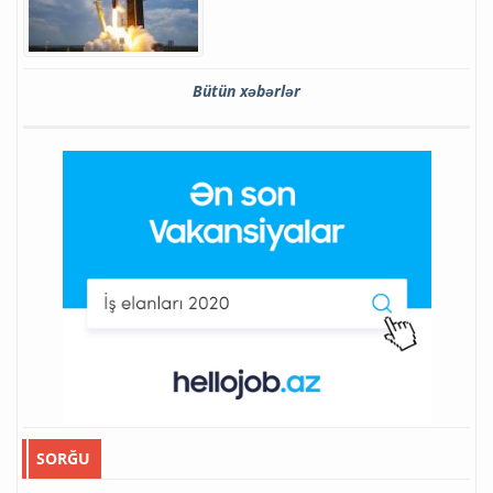
Bütün xəbərlər
SORĞU