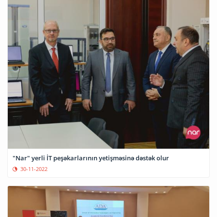
"Nar" yerli İT peşəkarlarının yetişməsinə dəstək olur
30-11-2022