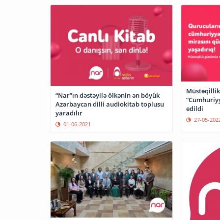
Müstəqilli
“Nar”ın dəstəyilə ölkənin ən böyük
“Cümhuriyyə
Azərbaycan dilli audiokitab toplusu
edildi
yaradılır
27-05-202
01-06-2021