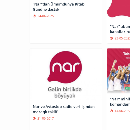
“Nar”dan Ümumdünya Kitab
Gününə dəstək
24-04-2025
“Nar” abun
23-05-202
“Nar” minif
komandamız
Nar və Avtostop radio verilişindən
14-06-202
maraqlı təklif
21-06-2017