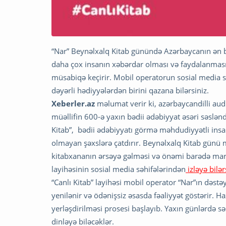
“Nar” Beynəlxalq Kitab günündə Azərbaycanın ən bö
daha çox insanın xəbərdar olması və faydalanması
müsabiqə keçirir. Mobil operatorun sosial media səh
dəyərli hədiyyələrdən birini qazana bilərsiniz.
Xeberler.az
məlumat verir ki, azərbaycandilli aud
müəllifin 600-ə yaxın bədii ədəbiyyat əsəri səslən
Kitab”, bədii ədəbiyyatı görmə məhdudiyyətli ins
olmayan şəxslərə çatdırır. Beynəlxalq Kitab günü 
kitabxananın ərsəyə gəlməsi və önəmi barədə maraql
layihəsinin sosial media səhifələrindən
izləyə bilər
“Canlı Kitab” layihəsi mobil operator “Nar”ın dəstə
yenilənir və ödənişsiz əsasda fəaliyyət göstərir. H
yerləşdirilməsi prosesi başlayıb. Yaxın günlərdə səs
dinləyə biləcəklər.