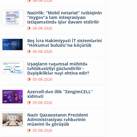
06-08-2026
Nazirlik: “Mobil notariat” tətbiqinin
“mygov”a tam inteqrasiyası
istiqamətində işlər davam etdirilir
06-08-2026
Beş İcra Hakimiyyəti İT sistemlərini
“Hökumət buludu”na köçürüb
06-08-2026
Uşaqların rəqəmsal mühitdə
təhlükəsizliyi gücləndirilir -
Dəyişikliklər nəyi ehtiva edir?
05-08-2026
Azercell-dən illik “ZengimCELL”
xidməti
05-08-2026
Nazir Qazaxıstanın Prezident
Administrasiyası rəhbərinin
müavini ilə görüşüb
05-08-2026