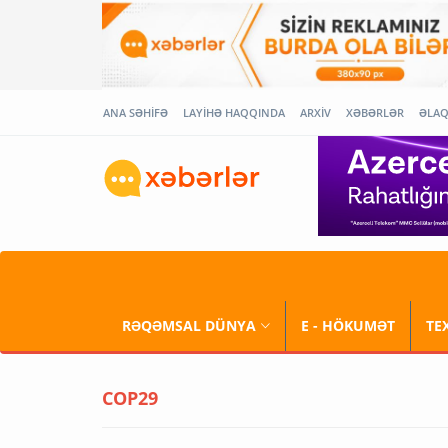
ANA SƏHİFƏ
LAYİHƏ HAQQINDA
ARXİV
XƏBƏRLƏR
ƏLA
RƏQƏMSAL DÜNYA
E - HÖKUMƏT
TE
COP29