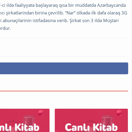
07-ci ildə fəaliyyətə başlayaraq qısa bir müddətdə Azərbaycanda
 şirkətlərindən birinə çevrilib. “Nar” ölkədə ilk dəfə olaraq 3G
abunəçilərinin istifadəsinə verib. Şirkət son 3 ildə Müştəri
ordur.