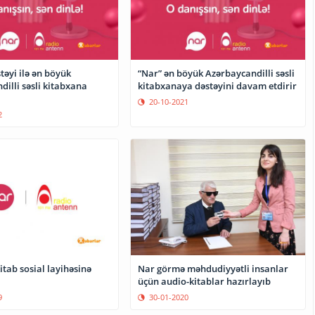
təyi ilə ən böyük
“Nar” ən böyük Azərbaycandilli səsli
illi səsli kitabxana
kitabxanaya dəstəyini davam etdirir
20-10-2021
2
itab sosial layihəsinə
Nar görmə məhdudiyyətli insanlar
üçün audio-kitablar hazırlayıb
9
30-01-2020