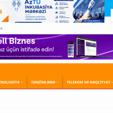
QƏ
XNOLOGİYA
TƏNZİMLƏMƏ
TELEKOM VƏ NƏQLİYYAT