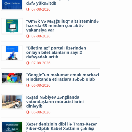
dəfə yüksəltdi!
07-08-2026
“Əmək və Məşğulluq” altsistemində
hazırda 65 mindən çox aktiv
vakansiya var
07-08-2026
“Biletim.az” portalı üzərindən
onlayn bilet alanların sayı 2
dəfəyədək artıb
07-08-2026
“Google”un məlumat emalı mərkəzi
Hindistanda etirazlara səbəb olub
06-08-2026
Rəşad Nəbiyev Zəngilanda
vətəndaşların müraciətlərini
dinləyib
06-08-2026
Xəzər dənizinin dibi ilə Trans-Xəzər
Fiber-Optik Kabel Xəttinin çəkilişi