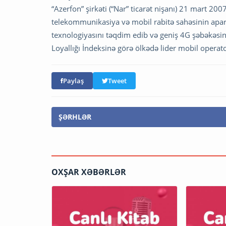
“Azerfon” şirkəti (“Nar” ticarət nişanı) 21 mart 20
telekommunikasiya və mobil rabitə sahəsinin aparıcı
texnologiyasını təqdim edib və geniş 4G şəbəkəsini 
Loyallığı İndeksinə görə ölkədə lider mobil operat
Paylaş
Tweet
ŞƏRHLƏR
OXŞAR XƏBƏRLƏR