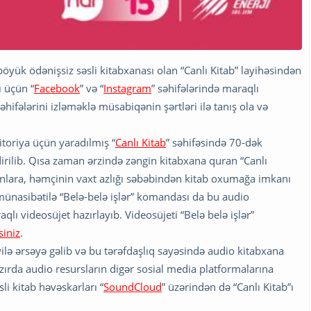
yük ödənişsiz səsli kitabxanası olan “Canlı Kitab” layihəsindən
 üçün “
Facebook
” və “
Instagram
” səhifələrində maraqlı
ifələrini izləməklə müsabiqənin şərtləri ilə tanış ola və
itoriya üçün yaradılmış “
Canlı Kitab
” səhifəsində 70-dək
dirilib. Qısa zaman ərzində zəngin kitabxana quran “Canlı
anlara, həmçinin vaxt azlığı səbəbindən kitab oxumağa imkanı
münasibətilə “Belə-belə işlər” komandası da bu audio
ı videosüjet hazırlayıb. Videosüjeti “Belə belə işlər”
siniz
.
yilə ərsəyə gəlib və bu tərəfdaşlıq sayəsində audio kitabxana
azırda audio resursların digər sosial media platformalarına
li kitab həvəskarları “
SoundCloud
” üzərindən də “Canlı Kitab”ı