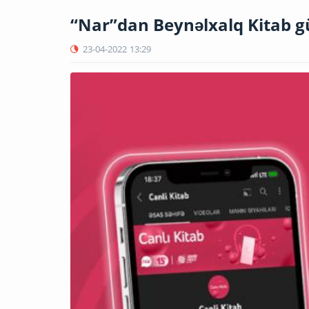
“Nar”dan Beynəlxalq Kitab 
23-04-2022
13:29