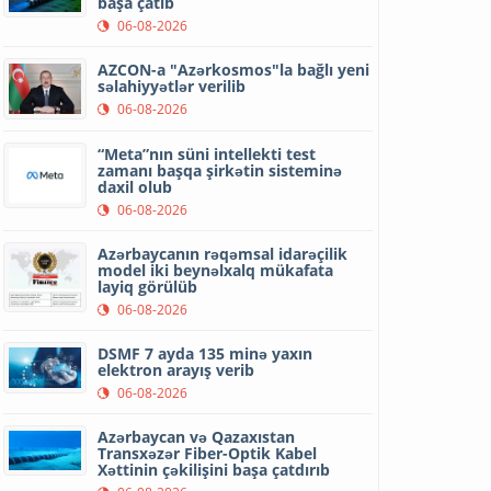
başa çatıb
06-08-2026
AZCON-a "Azərkosmos"la bağlı yeni
səlahiyyətlər verilib
06-08-2026
“Meta”nın süni intellekti test
zamanı başqa şirkətin sisteminə
daxil olub
06-08-2026
Azərbaycanın rəqəmsal idarəçilik
model iki beynəlxalq mükafata
layiq görülüb
06-08-2026
DSMF 7 ayda 135 minə yaxın
elektron arayış verib
06-08-2026
Azərbaycan və Qazaxıstan
Transxəzər Fiber-Optik Kabel
Xəttinin çəkilişini başa çatdırıb