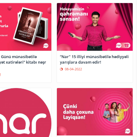
k Günü münasibətilə
“Nar" 15 illiyi münasibətilə hədiyyəli
t xatirələri” kitabı nəşr
yarışlara davam edir!
08-04-2022
2