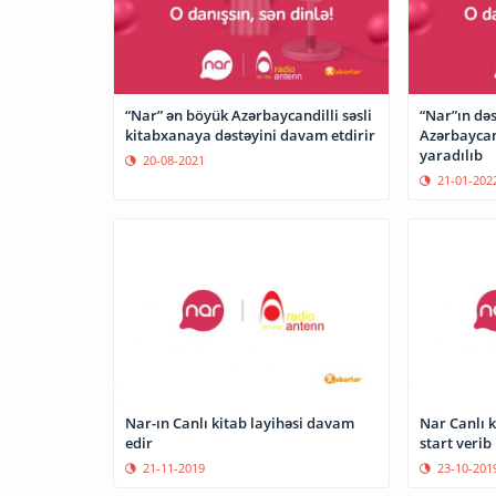
“Nar” ən böyük Azərbaycandilli səsli
“Nar”ın dəs
kitabxanaya dəstəyini davam etdirir
Azərbaycand
yaradılıb
20-08-2021
21-01-202
Nar-ın Canlı kitab layihəsi davam
Nar Canlı k
edir
start verib
21-11-2019
23-10-201