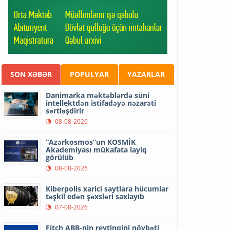
SON XƏBƏR
POPULYAR
YAZARLAR
Danimarka məktəblərdə süni
intellektdən istifadəyə nəzarəti
sərtləşdirir
08-08-2026
“Azərkosmos”un KOSMİK
Akademiyası mükafata layiq
görülüb
08-08-2026
Kiberpolis xarici saytlara hücumlar
təşkil edən şəxsləri saxlayıb
07-08-2026
Fitch ABB-nin reytinqini növbəti