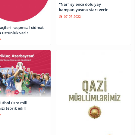
“Nar” əyləncə dolu yay
kampaniyasına start verir
07-07-2022
əçiləri rəqəmsal xidmət
kanallarına üstünlük verir
2
utbol üzrə milli
ı təbrik edir!
2