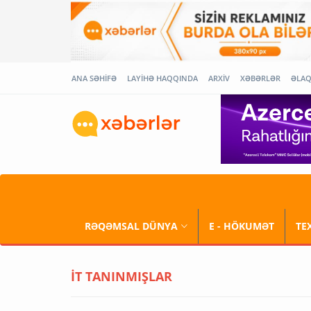
ANA SƏHİFƏ
LAYİHƏ HAQQINDA
ARXİV
XƏBƏRLƏR
ƏLA
RƏQƏMSAL DÜNYA
E - HÖKUMƏT
TE
İT TANINMIŞLAR