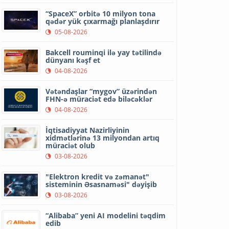
“SpaceX” orbitə 10 milyon tona
qədər yük çıxarmağı planlaşdırır
05-08-2026
Bakcell rouminqi ilə yay tətilində
dünyanı kəşf et
04-08-2026
Vətəndaşlar “mygov” üzərindən
FHN-ə müraciət edə biləcəklər
04-08-2026
İqtisadiyyat Nazirliyinin
xidmətlərinə 13 milyondan artıq
müraciət olub
03-08-2026
"Elektron kredit və zəmanət"
sisteminin Əsasnaməsi" dəyişib
03-08-2026
“Alibaba” yeni AI modelini təqdim
edib