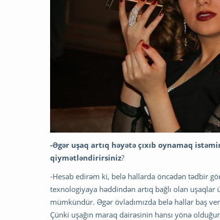
-Əgər uşaq artıq həyətə çıxıb oynamaq istəmi
qiymətləndirirsiniz
?
-Hesab edirəm ki, belə hallarda öncədən tədbir gö
texnologiyaya həddindən artıq bağlı olan uşaqlar
mümkündür. Əgər övladımızda belə hallar baş verə
Çünki uşağın maraq dairəsinin hansı yönə olduğun