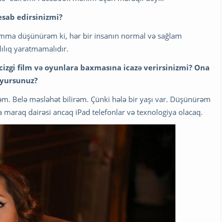
esab edirsinizmi?
r. Amma düşünürəm ki, hər bir insanın normal və sağlam
lılıq yaratmamalıdır.
cizgi film və oyunlara baxmasına icazə verirsinizmi? Ona
oyursunuz?
əm. Belə məsləhət bilirəm. Çünki hələ bir yaşı var. Düşünürəm
a maraq dairəsi ancaq iPad telefonlar və texnologiya olacaq.