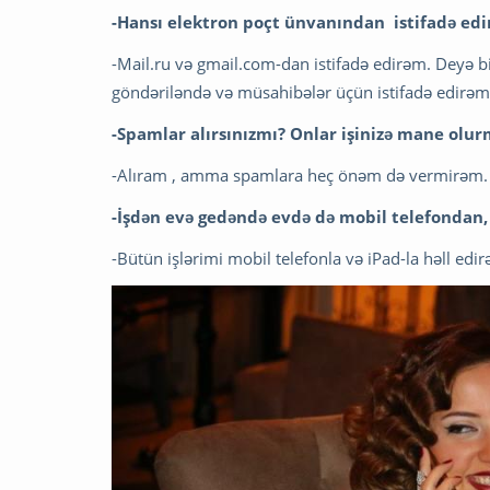
-Hansı elektron poçt ünvanından istifadə edi
-Mail.ru və gmail.com-dan istifadə edirəm. Deyə b
göndəriləndə və müsahibələr üçün istifadə edirəm
-Spamlar alırsınızmı? Onlar işinizə mane olu
-Alıram , amma spamlara heç önəm də vermirəm.
-İşdən evə gedəndə evdə də mobil telefondan,
-Bütün işlərimi mobil telefonla və iPad-la həll edi