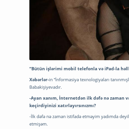
“Bütün işlərimi mobil telefonla və iPad-la həl
Xəbərlər-
in “İnformasiya texnologiyaları tanınmı
Babakişiyevadır.
-Ayan xanım, İnternetdən ilk dəfə nə zaman və
keçirdiyinizi xatırlayırsınızmı?
-İlk dəfə nə zaman istifadə etməyim yadımda dey
etmişəm.