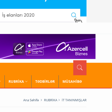
RUBRİKA
TƏDBİRLƏR
MÜSAHİBƏ
Ana Səhifə
RUBRİKA
İT TANINMIŞLAR