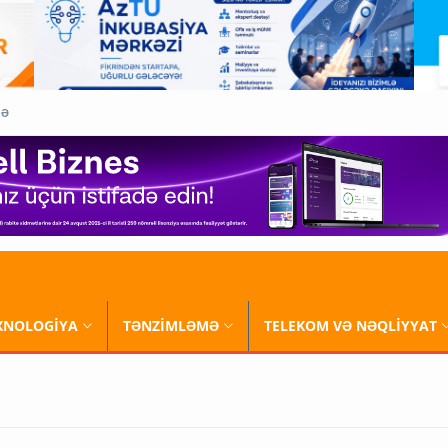
QƏ
XNOLOGİYA
TƏNZİMLƏMƏ
TELEKOM VƏ NƏQLİYYAT