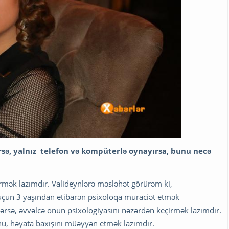
rsə, yalnız telefon və kompüterlə oynayırsa, bunu necə
rmək lazımdır. Valideynlərə məsləhət görürəm ki,
 üçün 3 yaşından etibarən psixoloqa müraciət etmək
rsə, əvvəlcə onun psixologiyasını nəzərdən keçirmək lazımdır.
u, həyata baxışını müəyyən etmək lazımdır.