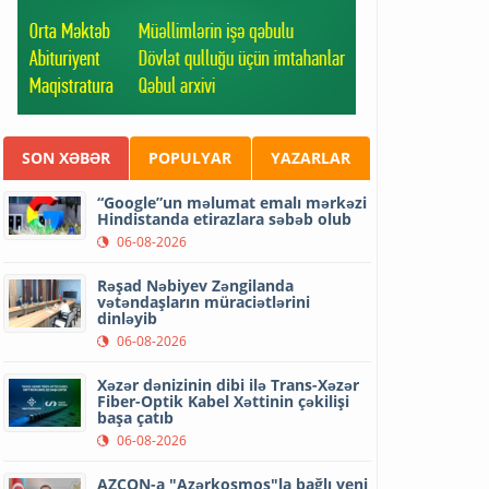
SON XƏBƏR
POPULYAR
YAZARLAR
“Google”un məlumat emalı mərkəzi
Hindistanda etirazlara səbəb olub
06-08-2026
Rəşad Nəbiyev Zəngilanda
vətəndaşların müraciətlərini
dinləyib
06-08-2026
Xəzər dənizinin dibi ilə Trans-Xəzər
Fiber-Optik Kabel Xəttinin çəkilişi
başa çatıb
06-08-2026
AZCON-a "Azərkosmos"la bağlı yeni