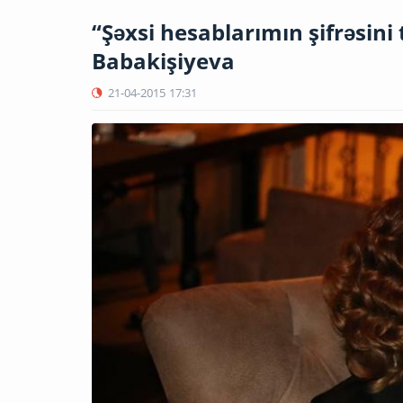
“Şəxsi hesablarımın şifrəsini
Babakişiyeva
21-04-2015
17:31