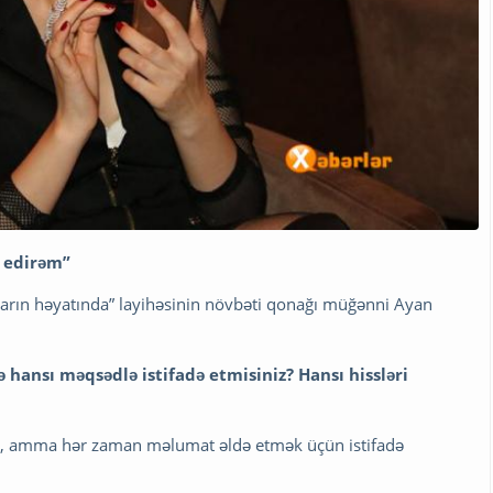
l edirəm”
şların həyatında” layihəsinin növbəti qonağı müğənni Ayan
 hansı məqsədlə istifadə etmisiniz? Hansı hissləri
il, amma hər zaman məlumat əldə etmək üçün istifadə