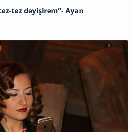
 tez-tez dəyişirəm”- Ayan