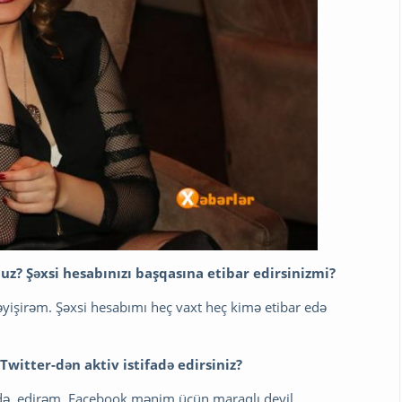
uz? Şəxsi hesabınızı başqasına etibar edirsinizmi?
əyişirəm. Şəxsi hesabımı heç vaxt heç kimə etibar edə
witter-dən aktiv istifadə edirsiniz?
adə edirəm. Facebook mənim üçün maraqlı deyil.