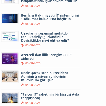
istiqamətində işlər davam etdirilir
06-08-2026
Beş İcra Hakimiyyəti İT sistemlərini
“Hökumət buludu”na köçürüb
06-08-2026
Uşaqların rəqəmsal mühitdə
təhlükəsizliyi gücləndirilir -
Dəyişikliklər nəyi ehtiva edir?
05-08-2026
Azercell-dən illik “ZengimCELL”
xidməti
05-08-2026
Nazir Qazaxıstanın Prezident
Administrasiyası rəhbərinin
müavini ilə görüşüb
05-08-2026
"Falcon 9" raketinin bir hissəsi Ayla
toqquşacaq
05-08-2026