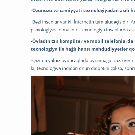
-Özünüzü və cəmiyyəti texnologiyadan asılı h
-Bəzi insanlar var ki, İnternetin tam aludəçisidi
psixologiyası olmalıdır. Texnologiya insanlarda ası
-Övladınızın kompüter və mobil telefonlarda 
texnologiya ilə bağlı hansı məhdudiyyətlər q
-Qızıma yalnız oyuncaqlarla oynamağa icazə verir
ki, texnologiya indidən onun diqqətini çəksə, sonr