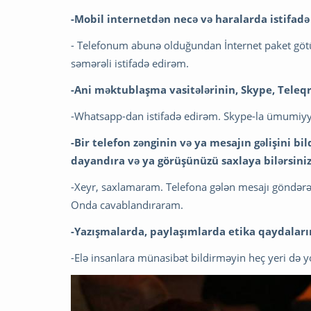
-Mobil internetdən necə və haralarda istifadə 
- Telefonum abunə olduğundan İnternet paket göt
səmərəli istifadə edirəm.
-Ani məktublaşma vasitələrinin, Skype, Teleq
-Whatsapp-dan istifadə edirəm. Skype-la ümumiy
-Bir telefon zənginin və ya mesajın gəlişini b
dayandıra və ya görüşünüzü saxlaya bilərsini
-Xeyr, saxlamaram. Telefona gələn mesajı göndərən 
Onda cavablandıraram.
-Yazışmalarda, paylaşımlarda etika qaydaları
-Elə insanlara münasibət bildirməyin heç yeri də 