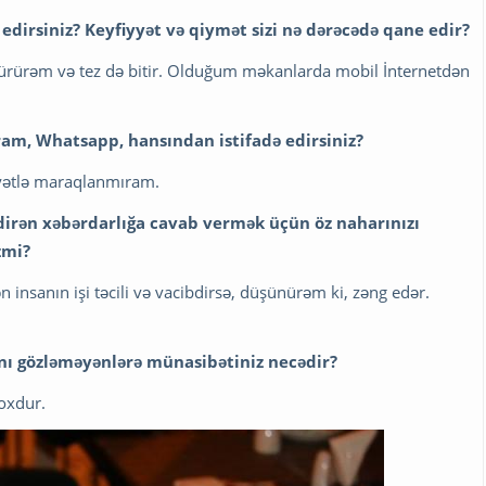
edirsiniz? Keyfiyyət və qiymət sizi nə dərəcədə qane edir?
ürürəm və tez də bitir. Olduğum məkanlarda mobil İnternetdən
ram,
Whatsapp,
hansından istifadə edirsiniz?
yətlə maraqlanmıram.
ildirən xəbərdarlığa cavab vermək üçün öz naharınızı
zmi?
insanın işi təcili və vacibdirsə, düşünürəm ki, zəng edər.
nı gözləməyənlərə münasibətiniz necədir?
yoxdur.