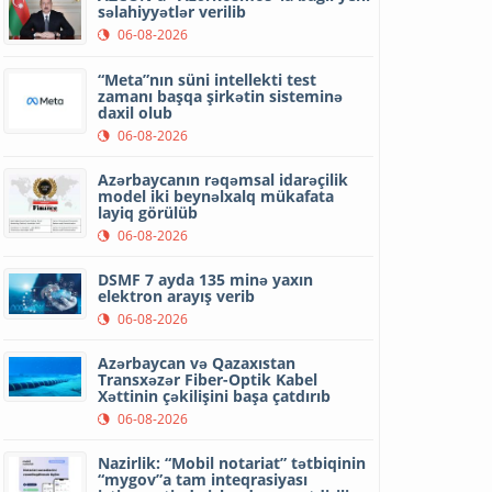
səlahiyyətlər verilib
06-08-2026
“Meta”nın süni intellekti test
zamanı başqa şirkətin sisteminə
daxil olub
06-08-2026
Azərbaycanın rəqəmsal idarəçilik
model iki beynəlxalq mükafata
layiq görülüb
06-08-2026
DSMF 7 ayda 135 minə yaxın
elektron arayış verib
06-08-2026
Azərbaycan və Qazaxıstan
Transxəzər Fiber-Optik Kabel
Xəttinin çəkilişini başa çatdırıb
06-08-2026
Nazirlik: “Mobil notariat” tətbiqinin
“mygov”a tam inteqrasiyası