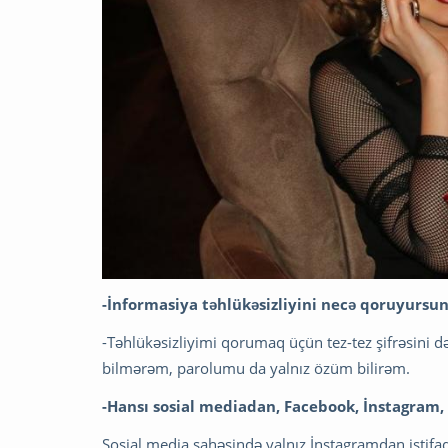
-İnformasiya təhlükəsizliyini necə qoruyursun
-Təhlükəsizliyimi qorumaq üçün tez-tez şifrəsini d
bilmərəm, parolumu da yalnız özüm bilirəm.
-Hansı sosial mediadan, Facebook, İnstagram, T
Sosial media sahəsində yalnız İnstagramdan istif