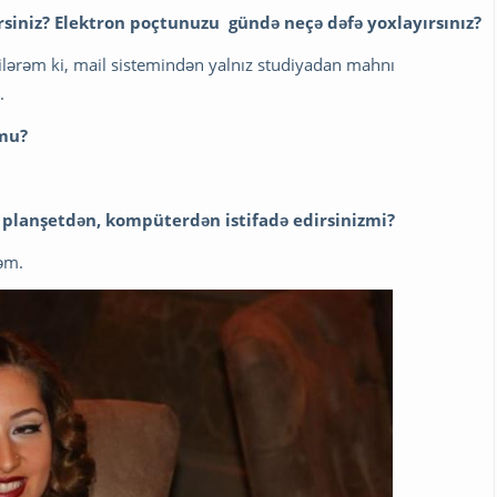
rsiniz? Elektron poçtunuzu gündə neçə dəfə yoxlayırsınız?
ilərəm ki, mail sistemindən yalnız studiyadan mahnı
.
rmu?
 planşetdən, kompüterdən istifadə edirsinizmi?
rəm.