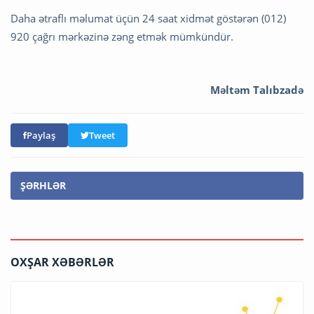
Daha ətraflı məlumat üçün 24 saat xidmət göstərən (012)
920 çağrı mərkəzinə zəng etmək mümkündür.
Məltəm Talıbzadə
Paylaş
Tweet
ŞƏRHLƏR
OXŞAR XƏBƏRLƏR