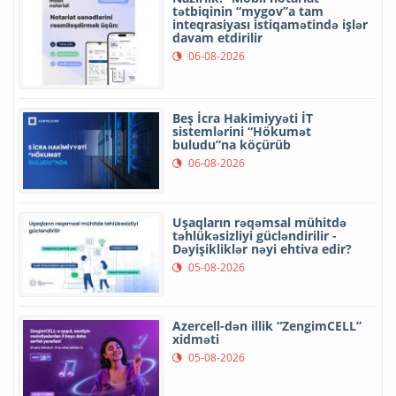
tətbiqinin “mygov”a tam
inteqrasiyası istiqamətində işlər
davam etdirilir
06-08-2026
Beş İcra Hakimiyyəti İT
sistemlərini “Hökumət
buludu”na köçürüb
06-08-2026
Uşaqların rəqəmsal mühitdə
təhlükəsizliyi gücləndirilir -
Dəyişikliklər nəyi ehtiva edir?
05-08-2026
Azercell-dən illik “ZengimCELL”
xidməti
05-08-2026