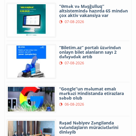
“Əmək və Məşğulluq”
altsistemində hazırda 65 mindən
çox aktiv vakansiya var
07-08-2026
“Biletim.az” portalı üzərindən
onlayn bilet alanların sayı 2
dəfəyədək artıb
07-08-2026
“Google”un məlumat emalı
mərkəzi Hindistanda etirazlara
səbəb olub
06-08-2026
Rəşad Nəbiyev Zəngilanda
vətəndaşların müraciətlərini
dinləyib