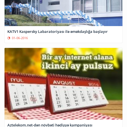
KATV1 Kaspersky Labaratoriyası ilə əməkdaşlığa başlayır
01-06-2016
Aztelekom.net-dən növbəti hədiyyə kampaniyası