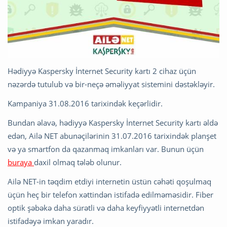
Hədiyyə Kaspersky İnternet Security kartı 2 cihaz üçün
nəzərdə tutulub və bir-neçə əməliyyat sistemini dəstəkləyir.
Kampaniya 31.08.2016 tarixindək keçərlidir.
Bundan əlavə, hədiyyə Kaspersky İnternet Security kartı əldə
edən, Ailə NET abunəçilərinin 31.07.2016 tarixindək planşet
və ya smartfon da qazanmaq imkanları var. Bunun üçün
buraya
daxil olmaq tələb olunur.
Ailə NET-in təqdim etdiyi internetin üstün cəhəti qoşulmaq
üçün heç bir telefon xəttindən istifadə edilməməsidir. Fiber
optik şəbəkə daha sürətli və daha keyfiyyətli internetdən
istifadəyə imkan yaradır.