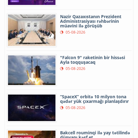
Nazir Qazaxıstanın Prezident
Administrasiyası rəhbərinin
müavini ilə görüşüb
05-08-2026
"Falcon 9" raketinin bir hissəsi
Ayla toqquşacaq
05-08-2026
“SpaceX” orbitə 10 milyon tona
qədər yük çıxarmağı planlaşdırır
05-08-2026
Bakcell rouminqi ilə yay tətilində
dünyanı kəşf et