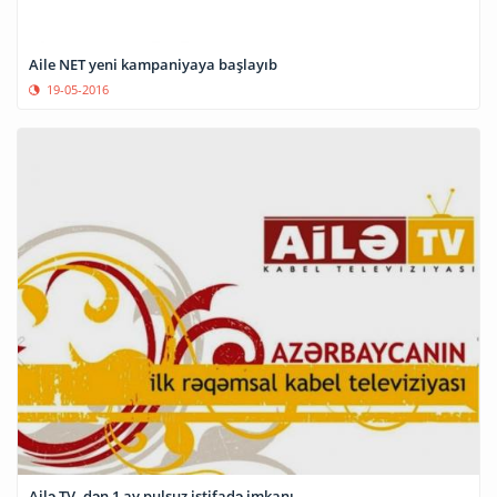
Aile NET yeni kampaniyaya başlayıb
19-05-2016
Ailə TV -dən 1 ay pulsuz istifadə imkanı