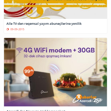
Ailə TV-dən rəqəmsal yayım abunəçilərinə yenilik
09-09-2015