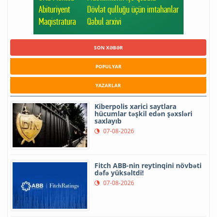
SON XƏBƏR
POPULYAR
YAZARLAR
Kiberpolis xarici saytlara
hücumlar təşkil edən şəxsləri
saxlayıb
07-08-2026
Fitch ABB-nin reytinqini növbəti
dəfə yüksəltdi!
07-08-2026