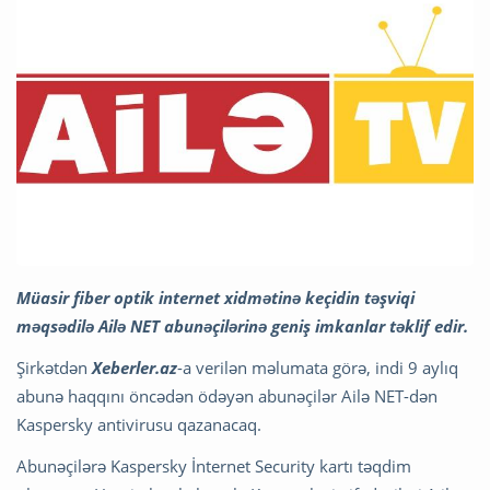
Müasir fiber optik internet xidmətinə keçidin təşviqi
məqsədilə Ailə NET abunəçilərinə geniş imkanlar təklif edir.
Şirkətdən
Xeberler.az
-a verilən məlumata görə, indi 9 aylıq
abunə haqqını öncədən ödəyən abunəçilər Ailə NET-dən
Kaspersky antivirusu qazanacaq.
Abunəçilərə Kaspersky İnternet Security kartı təqdim