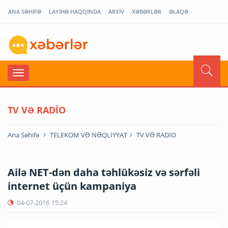
ANA SƏHİFƏ
LAYİHƏ HAQQINDA
ARXİV
XƏBƏRLƏR
ƏLAQƏ
TV VƏ RADİO
Ana Səhifə
TELEKOM VƏ NƏQLİYYAT
TV VƏ RADİO
Ailə NET-dən daha təhlükəsiz və sərfəli
internet üçün kampaniya
04-07-2016
15:24