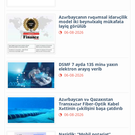
Azərbaycanın rəqəmsal idarəçilik
model iki beynəlxalq mükafata
layiq görülüb
06-08-2026
DSMF 7 ayda 135 minə yaxın
elektron arayış verib
06-08-2026
Azərbaycan və Qazaxıstan
Transxəzər Fiber-Optik Kabel
Xəttinin çəkilişini başa çatdırıb
06-08-2026
Nazirlik: “Mobil notariat”