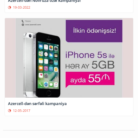
Azercell-dən Novruza özəl kampaniya!
19-03-2022
Azercell-dən sərfəli kampaniya
12-05-2017