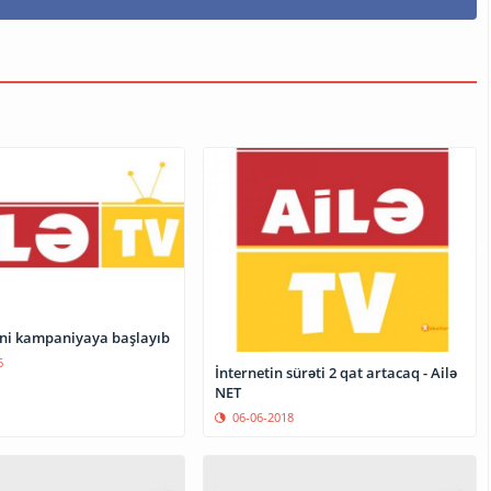
eni kampaniyaya başlayıb
6
İnternetin sürəti 2 qat artacaq - Ailə
NET
06-06-2018