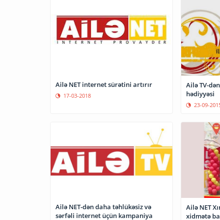
Ailə NET internet sürətini artırır
Ailə TV-dən
hədiyyəsi
17-03-2018
23-09-201
Ailə NET-dən daha təhlükəsiz və
Ailə NET Xı
sərfəli internet üçün kampaniya
xidmətə ba