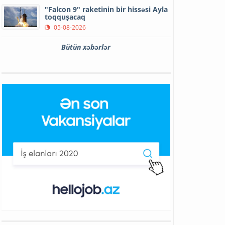
"Falcon 9" raketinin bir hissəsi Ayla
toqquşacaq
05-08-2026
Bütün xəbərlər