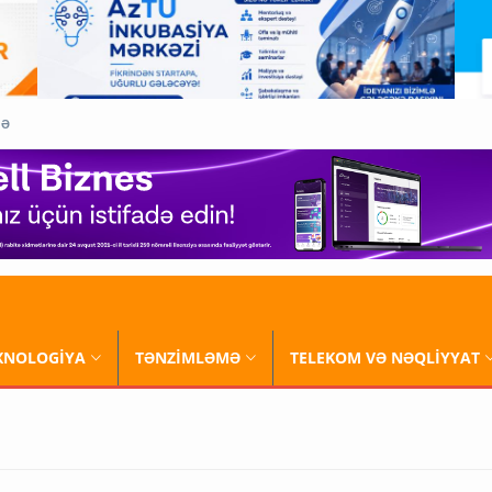
QƏ
XNOLOGİYA
TƏNZİMLƏMƏ
TELEKOM VƏ NƏQLİYYAT