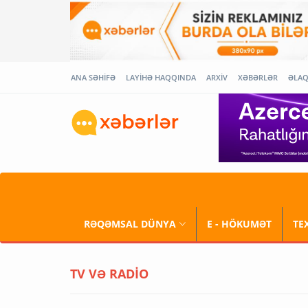
ANA SƏHİFƏ
LAYİHƏ HAQQINDA
ARXİV
XƏBƏRLƏR
ƏLA
RƏQƏMSAL DÜNYA
E - HÖKUMƏT
TE
TV VƏ RADİO