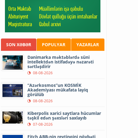
SON XƏBƏR
POPULYAR
YAZARLAR
Danimarka məktəblərdə süni
intellektdən istifadəyə nəzarəti
sərtləşdirir
08-08-2026
“Azərkosmos”un KOSMİK
Akademiyası mükafata layiq
görülüb
08-08-2026
Kiberpolis xarici saytlara hücumlar
təşkil edən şəxsləri saxlayıb
07-08-2026
Fitch ABB-nin reytinqini növbəti