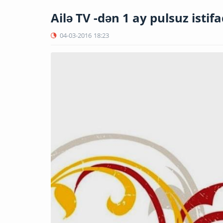
Ailə TV -dən 1 ay pulsuz istif
04-03-2016
18:23