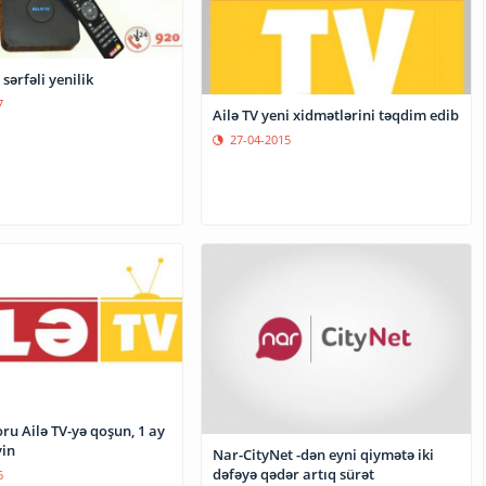
sərfəli yenilik
7
Ailə TV yeni xidmətlərini təqdim edib
27-04-2015
zoru Ailə TV-yə qoşun, 1 ay
yin
Nar-CityNet -dən eyni qiymətə iki
dəfəyə qədər artıq sürət
6