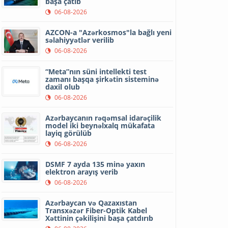
başa çatıb
06-08-2026
AZCON-a "Azərkosmos"la bağlı yeni
səlahiyyətlər verilib
06-08-2026
“Meta”nın süni intellekti test
zamanı başqa şirkətin sisteminə
daxil olub
06-08-2026
Azərbaycanın rəqəmsal idarəçilik
model iki beynəlxalq mükafata
layiq görülüb
06-08-2026
DSMF 7 ayda 135 minə yaxın
elektron arayış verib
06-08-2026
Azərbaycan və Qazaxıstan
Transxəzər Fiber-Optik Kabel
Xəttinin çəkilişini başa çatdırıb