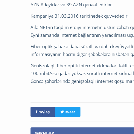
AZN ödəyirlər və 39 AZN qənaət edirlər.
Kampaniya 31.03.2016 tarixinədək qüvvədədir.
Ailə NET-in təqdim etdiyi internetin üstün cəhəti 
Eyni zamanda internet bağlantının yaradılması ü
Fiber optik şəbəkə daha sürətli və daha keyfiyyətl
informasiyanın həcmi digər şəbəkələrə nisbətən qa
Genişzolaqlı fiber optik internet xidmətləri təklif
100 mbit/s-ə qədər yüksək sürətli internet xidmət
Gəncə şəhərlərində genişzolaqlı internet qoşulma t
Paylaş
Tweet
ŞƏRHLƏR