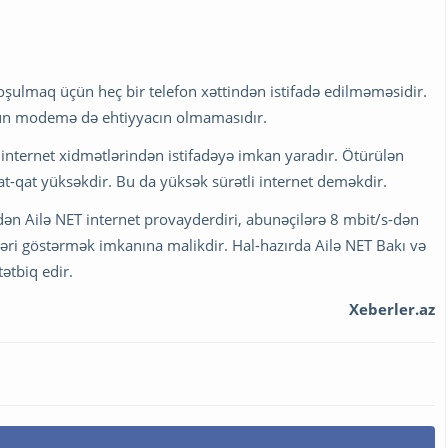
qoşulmaq üçün heç bir telefon xəttindən istifadə edilməməsidir.
çün modemə də ehtiyyacın olmamasıdır.
i internet xidmətlərindən istifadəyə imkan yaradır. Ötürülən
t-qat yüksəkdir. Bu da yüksək sürətli internet deməkdir.
 edən Ailə NET internet provayderdiri, abunəçilərə 8 mbit/s-dən
ləri göstərmək imkanına malikdir. Hal-hazırda Ailə NET Bakı və
ətbiq edir.
Xeberler.az