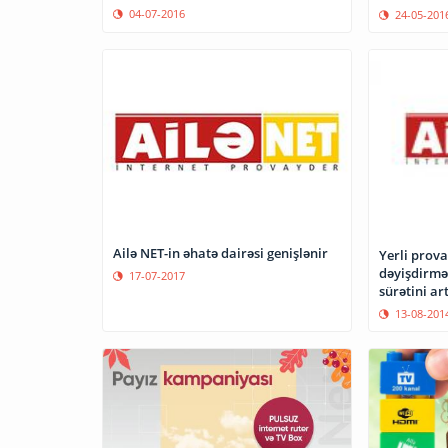
04-07-2016
24-05-201
Ailə NET-in əhatə dairəsi genişlənir
Yerli prov
dəyişdirmə
17-07-2017
sürətini ar
13-08-201