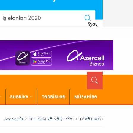
RUBRİKA
TƏDBİRLƏR
MÜSAHİBƏ
Ana Səhifə
TELEKOM VƏ NƏQLİYYAT
TV VƏ RADİO