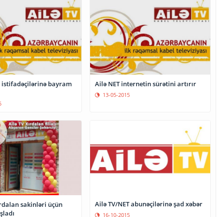
 istifadəçilərinə bayram
Ailə NET internetin sürətini artırır
13-05-2015
5
Ailə TV/NET abunəçilərinə şad xəbər
rdalan sakinləri üçün
şladı
16-10-2015