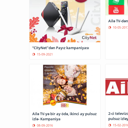
Ailə TV-dən 
10-05-201
“CityNet"dən Payız kampaniyası
15-09-2021
2-ci televi
Ailə TV-yə bir ay ödə, ikinci ay pulsuz
pulsuz izlə
izlə- Kampaniya
15-02-201
08-09-2016