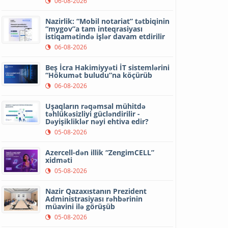
06-08-2026
Nazirlik: “Mobil notariat” tətbiqinin
“mygov”a tam inteqrasiyası
istiqamətində işlər davam etdirilir
06-08-2026
Beş İcra Hakimiyyəti İT sistemlərini
“Hökumət buludu”na köçürüb
06-08-2026
Uşaqların rəqəmsal mühitdə
təhlükəsizliyi gücləndirilir -
Dəyişikliklər nəyi ehtiva edir?
05-08-2026
Azercell-dən illik “ZengimCELL”
xidməti
05-08-2026
Nazir Qazaxıstanın Prezident
Administrasiyası rəhbərinin
müavini ilə görüşüb
05-08-2026