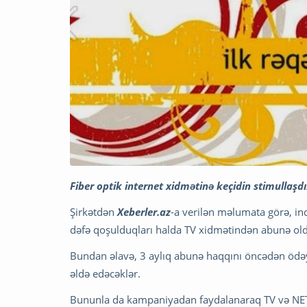
Fiber optik internet xidmətinə keçidin stimullaş
Şirkətdən
Xeberler.az
-a verilən məlumata görə, ind
dəfə qoşulduqları halda TV xidmətindən abunə olduq
Bundan əlavə, 3 aylıq abunə haqqını öncədən ödəyə
əldə edəcəklər.
Bununla da kampaniyadan faydalanaraq TV və NET 