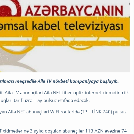
dırılması məqsədilə Ailə TV növbəti kampaniyaya başlayıb.
i Ailə TV abunəçiləri Ailə NET fiber-optik internet xidmətinə ilk
ları tarif üzrə 1 ay pulsuz istifadə edəcək.
n Ailə NET abunəçiləri WIFI routeridə (TP – LİNK 740) pulsuz
xidmətlərinə 3 aylıq qoşulan abunəçilər 113 AZN əvəzinə 74