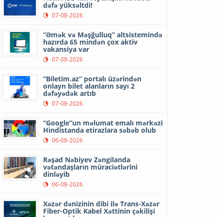
dəfə yüksəltdi!
07-08-2026
“Əmək və Məşğulluq” altsistemində
hazırda 65 mindən çox aktiv
vakansiya var
07-08-2026
“Biletim.az” portalı üzərindən
onlayn bilet alanların sayı 2
dəfəyədək artıb
07-08-2026
“Google”un məlumat emalı mərkəzi
Hindistanda etirazlara səbəb olub
06-08-2026
Rəşad Nəbiyev Zəngilanda
vətəndaşların müraciətlərini
dinləyib
06-08-2026
Xəzər dənizinin dibi ilə Trans-Xəzər
Fiber-Optik Kabel Xəttinin çəkilişi