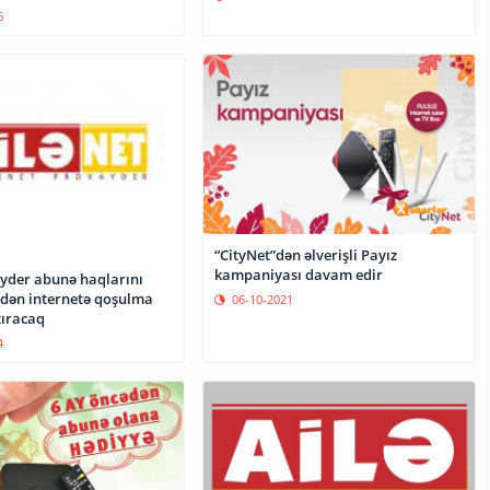
6
“CityNet”dən əlverişli Payız
kampaniyası davam edir
ayder abunə haqlarını
dən internetə qoşulma
06-10-2021
tıracaq
4