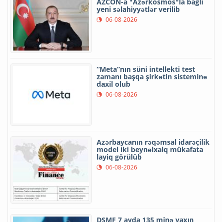
AZCON-a "Azərkosmos"la bağlı
yeni səlahiyyətlər verilib
06-08-2026
“Meta”nın süni intellekti test
zamanı başqa şirkətin sisteminə
daxil olub
06-08-2026
Azərbaycanın rəqəmsal idarəçilik
model iki beynəlxalq mükafata
layiq görülüb
06-08-2026
DSMF 7 ayda 135 minə yaxın