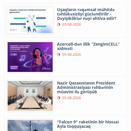
Uşaqların rəqəmsal mühitdə
təhlükəsizliyi gücləndirilir -
Dəyişikliklər nəyi ehtiva edir?
05-08-2026
Azercell-dən illik “ZengimCELL”
xidməti
05-08-2026
Nazir Qazaxıstanın Prezident
Administrasiyası rəhbərinin
müavini ilə görüşüb
05-08-2026
"Falcon 9" raketinin bir hissəsi
Ayla toqquşacaq