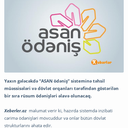
Yaxın gələcəkdə “ASAN ödəniş” sisteminə təhsil
müəssisələri və dövlət orqanları tərəfindən göstərilən
bir sıra rüsum ödənişləri əlavə olunacaq.
Xeberler.az
məlumat verir ki, hazırda sistemdə inzibati
cərimə ödənişləri mövcuddur və onlar bütün dövlət
strukturlarını əhatə edir.