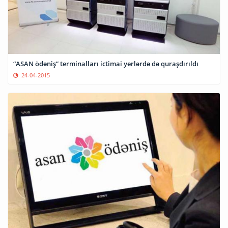
“ASAN ödəniş” terminalları ictimai yerlərdə də quraşdırıldı
24-04-2015