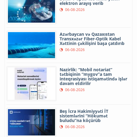
elektron arayış verib
06-08-2026
Azərbaycan və Qazaxıstan
Transxəzər Fiber-Optik Kabel
Xəttinin çəkilişini başa çatdırıb
06-08-2026
Nazirlik: “Mobil notariat”
tətbiqinin “mygov”a tam
inteqrasiyası istiqamətində işlər
davam etdirilir
06-08-2026
Beş İcra Hakimiyyəti İT
sistemlərini “Hökumət
buludu”na köçürüb
06-08-2026