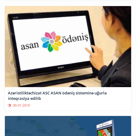
Azəristiliktəchizat ASC ASAN ödəniş sisteminə uğurla
inteqrasiya edilib
30-01-2019