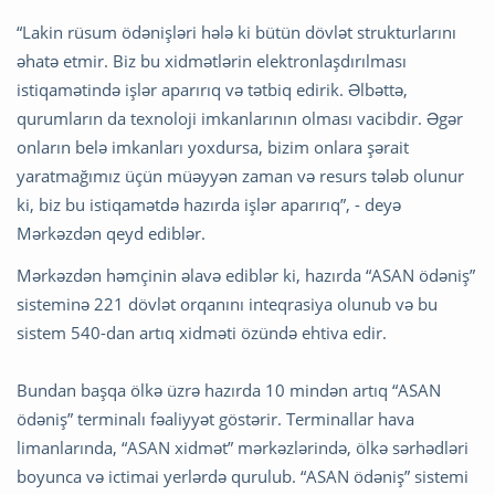
“Lakin rüsum ödənişləri hələ ki bütün dövlət strukturlarını
əhatə etmir. Biz bu xidmətlərin elektronlaşdırılması
istiqamətində işlər aparırıq və tətbiq edirik. Əlbəttə,
qurumların da texnoloji imkanlarının olması vacibdir. Əgər
onların belə imkanları yoxdursa, bizim onlara şərait
yaratmağımız üçün müəyyən zaman və resurs tələb olunur
ki, biz bu istiqamətdə hazırda işlər aparırıq”, - deyə
Mərkəzdən qeyd ediblər.
Mərkəzdən həmçinin əlavə ediblər ki, hazırda “ASAN ödəniş”
sisteminə 221 dövlət orqanını inteqrasiya olunub və bu
sistem 540-dan artıq xidməti özündə ehtiva edir.
Bundan başqa ölkə üzrə hazırda 10 mindən artıq “ASAN
ödəniş” terminalı fəaliyyət göstərir. Terminallar hava
limanlarında, “ASAN xidmət” mərkəzlərində, ölkə sərhədləri
boyunca və ictimai yerlərdə qurulub. “ASAN ödəniş” sistemi