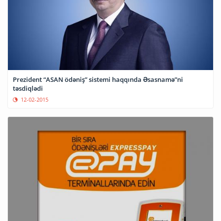
Prezident “ASAN ödəniş” sistemi haqqında Əsasnamə”ni
təsdiqlədi
12-02-2015