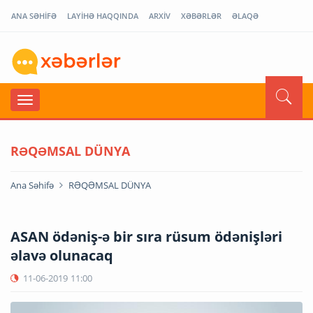
ANA SƏHİFƏ
LAYİHƏ HAQQINDA
ARXİV
XƏBƏRLƏR
ƏLAQƏ
RƏQƏMSAL DÜNYA
Ana Səhifə
RƏQƏMSAL DÜNYA
ASAN ödəniş-ə bir sıra rüsum ödənişləri
əlavə olunacaq
11-06-2019
11:00