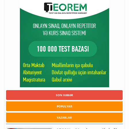
SON XƏBƏR
POPULYAR
YAZARLAR