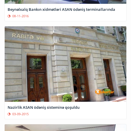
Beynəlxalq Bankın xidmətləri ASAN ödəniş terminallarında
08-11-2016
Nazirlik ASAN ödəniş sisteminə qoşuldu
03-09-2015