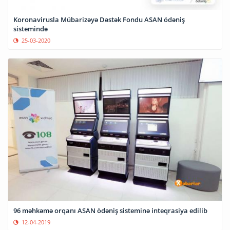
Koronavirusla Mübarizəyə Dəstək Fondu ASAN ödəniş
sistemində
25-03-2020
96 məhkəmə orqanı ASAN ödəniş sisteminə inteqrasiya edilib
12-04-2019