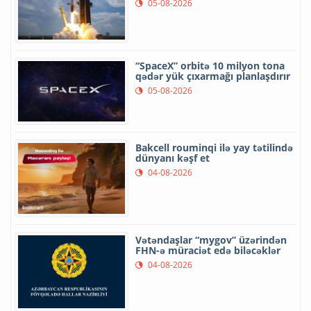
05-08-2026
“SpaceX” orbitə 10 milyon tona
qədər yük çıxarmağı planlaşdırır
05-08-2026
Bakcell rouminqi ilə yay tətilində
dünyanı kəşf et
04-08-2026
Vətəndaşlar “mygov” üzərindən
FHN-ə müraciət edə biləcəklər
04-08-2026