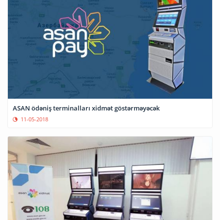
ASAN ödəniş terminalları xidmət göstərməyəcək
11-05-2018