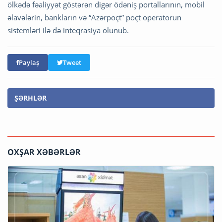
ölkədə fəaliyyət göstərən digər ödəniş portallarının, mobil
əlavələrin, bankların və “Azərpoçt” poçt operatorun
sistemləri ilə də inteqrasiya olunub.
Paylaş
Tweet
ŞƏRHLƏR
OXŞAR XƏBƏRLƏR