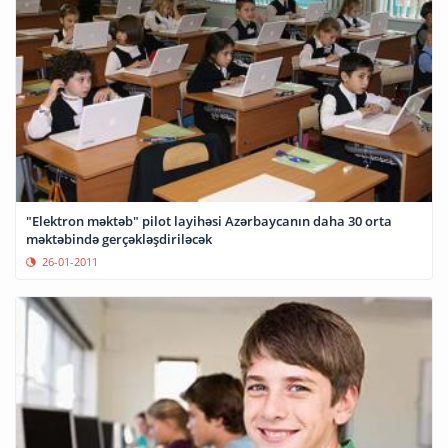
"Elektron məktəb" pilot layihəsi Azərbaycanın daha 30 orta
məktəbində gerçəkləşdiriləcək
26-01-2011