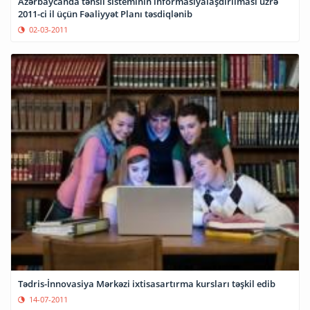
Azərbaycanda təhsil sisteminin informasiyalaşdırılması üzrə
2011-ci il üçün Fəaliyyət Planı təsdiqlənib
02-03-2011
Tədris-İnnovasiya Mərkəzi ixtisasartırma kursları təşkil edib
14-07-2011