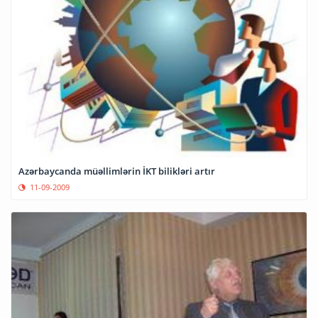
Azərbaycanda müəllimlərin İKT bilikləri artır
11-09-2009