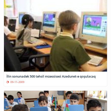
İlin sonunadək 500 təhsil müəssisəsi Azedunet-ə qoşulacaq
09-11-2009