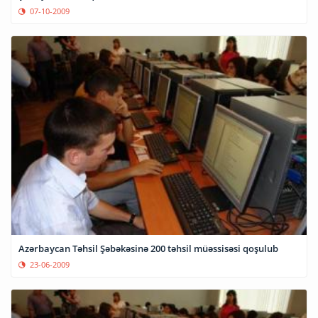
07-10-2009
Azərbaycan Təhsil Şəbəkəsinə 200 təhsil müəssisəsi qoşulub
23-06-2009