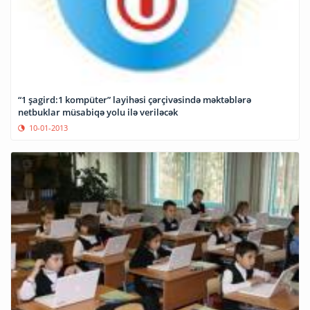
“1 şagird:1 kompüter” layihəsi çərçivəsində məktəblərə
netbuklar müsabiqə yolu ilə veriləcək
10-01-2013