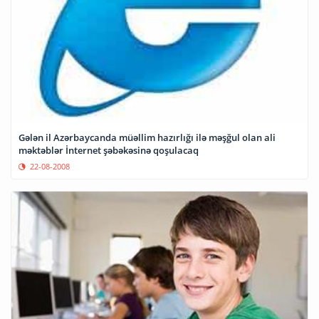
Gələn il Azərbaycanda müəllim hazırlığı ilə məşğul olan ali
məktəblər İnternet şəbəkəsinə qoşulacaq
22-08-2008