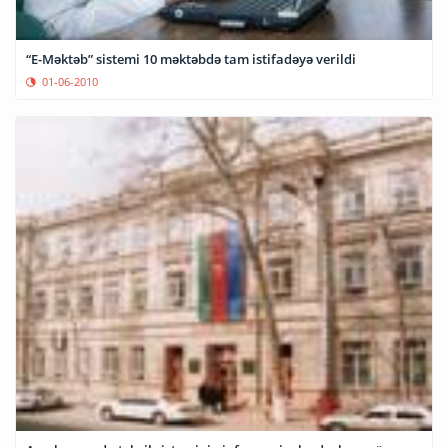
“E-Məktəb” sistemi 10 məktəbdə tam istifadəyə verildi
01-06-2010