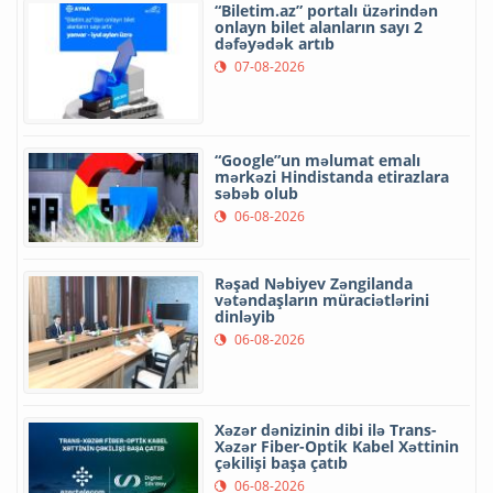
“Biletim.az” portalı üzərindən
onlayn bilet alanların sayı 2
dəfəyədək artıb
07-08-2026
“Google”un məlumat emalı
mərkəzi Hindistanda etirazlara
səbəb olub
06-08-2026
Rəşad Nəbiyev Zəngilanda
vətəndaşların müraciətlərini
dinləyib
06-08-2026
Xəzər dənizinin dibi ilə Trans-
Xəzər Fiber-Optik Kabel Xəttinin
çəkilişi başa çatıb
06-08-2026