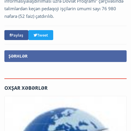
informasiyalaşdırılması üzrə Dövlət Proqramı” çərçivəsində
təlimlərdən keçən pedaqoji işçilərin ümumi sayı 76 980
nəfərə (52 faiz) çatdırılıb.
Paylaş
Tweet
ŞƏRHLƏR
OXŞAR XƏBƏRLƏR