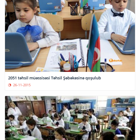
2051 təhsil müəssisəsi Təhsil Şəbəkəsinə qoşulub
26-11-2015