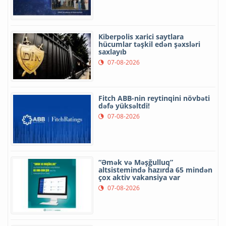
Kiberpolis xarici saytlara
hücumlar təşkil edən şəxsləri
saxlayıb
07-08-2026
Fitch ABB-nin reytinqini növbəti
dəfə yüksəltdi!
07-08-2026
“Əmək və Məşğulluq”
altsistemində hazırda 65 mindən
çox aktiv vakansiya var
07-08-2026