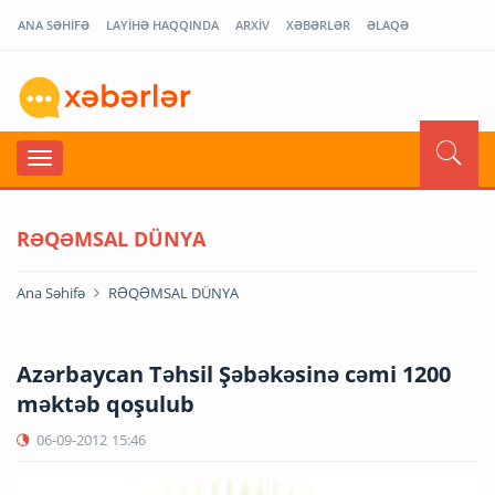
ANA SƏHİFƏ
LAYİHƏ HAQQINDA
ARXİV
XƏBƏRLƏR
ƏLAQƏ
RƏQƏMSAL DÜNYA
Ana Səhifə
RƏQƏMSAL DÜNYA
Azərbaycan Təhsil Şəbəkəsinə cəmi 1200
məktəb qoşulub
06-09-2012
15:46