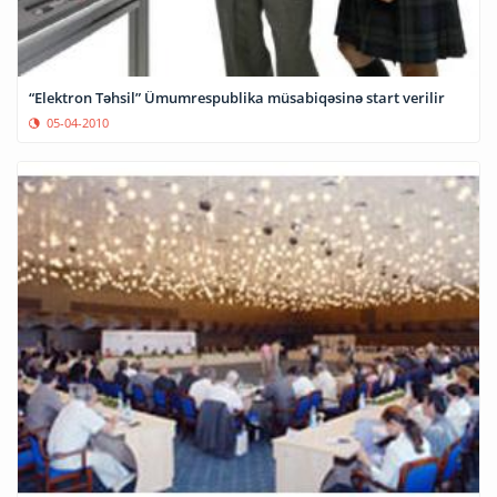
“Elektron Təhsil” Ümumrespublika müsabiqəsinə start verilir
05-04-2010