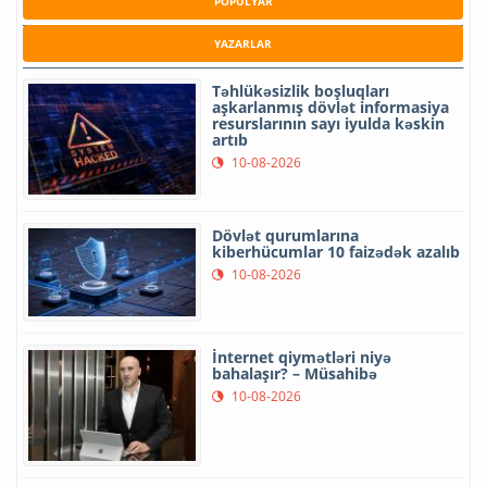
POPULYAR
YAZARLAR
Təhlükəsizlik boşluqları
aşkarlanmış dövlət informasiya
resurslarının sayı iyulda kəskin
artıb
10-08-2026
Dövlət qurumlarına
kiberhücumlar 10 faizədək azalıb
10-08-2026
İnternet qiymətləri niyə
bahalaşır? – Müsahibə
10-08-2026