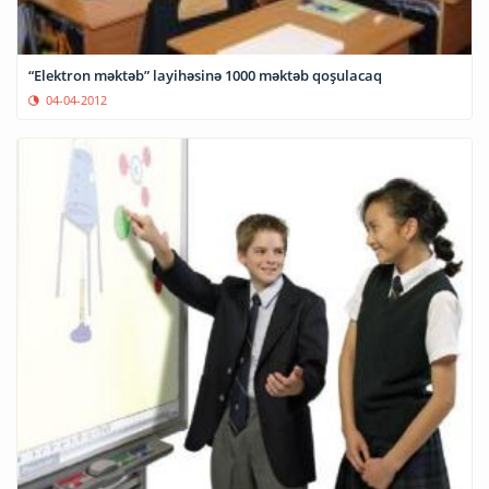
“Elektron məktəb” layihəsinə 1000 məktəb qoşulacaq
04-04-2012