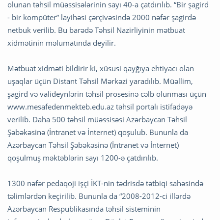
olunan təhsil müəssisələrinin sayı 40-a çatdırılıb. “Bir şagird
- bir kompüter” layihəsi çərçivəsində 2000 nəfər şagirdə
netbuk verilib. Bu barədə Təhsil Nazirliyinin mətbuat
xidmətinin məlumatında deyilir.
Mətbuat xidməti bildirir ki, xüsusi qayğıya ehtiyacı olan
uşaqlar üçün Distant Təhsil Mərkəzi yaradılıb. Müəllim,
şagird və valideynlərin təhsil prosesinə cəlb olunması üçün
www.mesafedenmekteb.edu.az təhsil portalı istifadəyə
verilib. Daha 500 təhsil müəssisəsi Azərbaycan Təhsil
Şəbəkəsinə (İntranet və İnternet) qoşulub. Bununla da
Azərbaycan Təhsil Şəbəkəsinə (İntranet və İnternet)
qoşulmuş məktəblərin sayı 1200-ə çatdırılıb.
1300 nəfər pedaqoji işçi İKT-nin tədrisdə tətbiqi sahəsində
təlimlərdən keçirilib. Bununla da “2008-2012-ci illərdə
Azərbaycan Respublikasında təhsil sisteminin