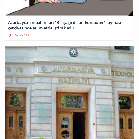
Azərbaycan müəllimləri “Bir şagird - bir kompüter” layihəsi
çərçivəsində təlimlərdə iştirak edir
15-12-2009