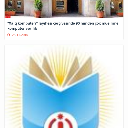
“Xalq kompüteri” layihəsi çərçivəsində 90 mindən çox müəllimə
kompüter verilib
23-11-2010