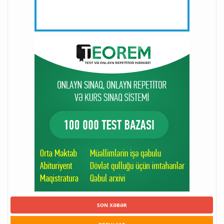
SON XƏBƏR