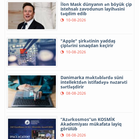
İlon Mask dünyanın ən böyük çip
istehsalı zavodunun layihəsini
təqdim edib
10-08-2026
"Apple" şirkətinin yaddaş
çiplərini sınaqdan keçirir
10-08-2026
Danimarka məktəblərdə süni
intellektdən istifadəyə nəzarəti
sərtləşdirir
08-08-2026
“Azərkosmos”un KOSMİK
Akademiyası mükafata layiq
görülüb
08-08-2026