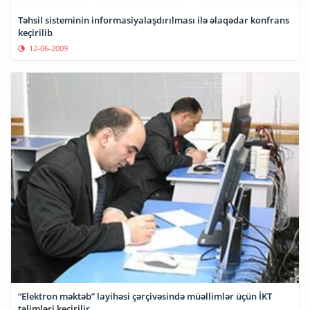
Təhsil sisteminin informasiyalaşdırılması ilə əlaqədar konfrans
keçirilib
12-06-2009
“Elektron məktəb” layihəsi çərçivəsində müəllimlər üçün İKT
təlimləri keçirilir