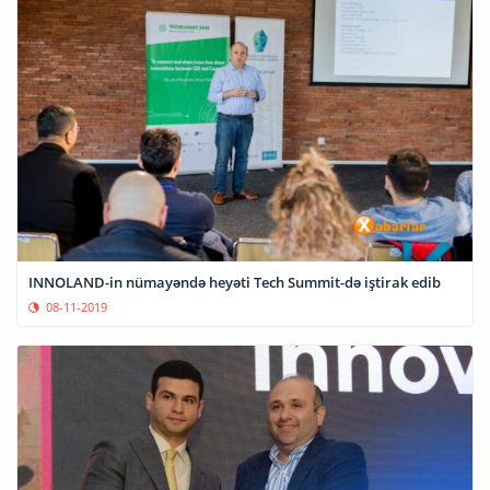
INNOLAND-in nümayəndə heyəti Tech Summit-də iştirak edib
08-11-2019