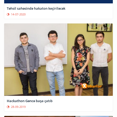
Təhsil sahəsində hakaton keçiriləcək
14-07-2020
Hackathon Gəncə başa çatıb
28-09-2019