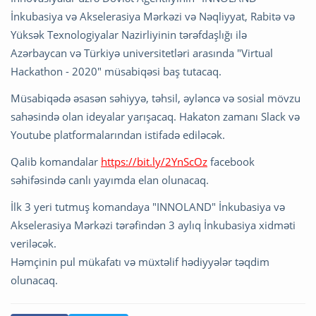
İnkubasiya və Akselerasiya Mərkəzi və Nəqliyyat, Rabitə və
Yüksək Texnologiyalar Nazirliyinin tərəfdaşlığı ilə
Azərbaycan və Türkiyə universitetləri arasında "Virtual
Hackathon - 2020" müsabiqəsi baş tutacaq.
Müsabiqədə əsasən səhiyyə, təhsil, əyləncə və sosial mövzu
sahəsində olan ideyalar yarışacaq. Hakaton zamanı Slack və
Youtube platformalarından istifadə ediləcək.
Qalib komandalar
https://bit.ly/2YnScOz
facebook
səhifəsində canlı yayımda elan olunacaq.
İlk 3 yeri tutmuş komandaya "INNOLAND" İnkubasiya və
Akselerasiya Mərkəzi tərəfindən 3 aylıq İnkubasiya xidməti
veriləcək.
Həmçinin pul mükafatı və müxtəlif hədiyyələr təqdim
olunacaq.