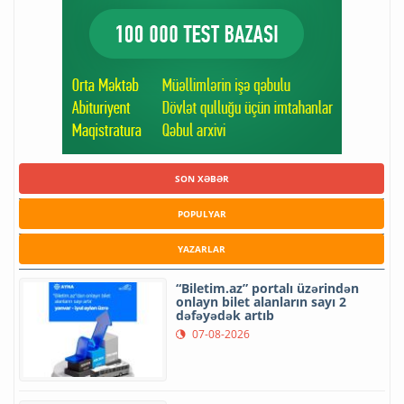
SON XƏBƏR
POPULYAR
YAZARLAR
“Biletim.az” portalı üzərindən
onlayn bilet alanların sayı 2
dəfəyədək artıb
07-08-2026