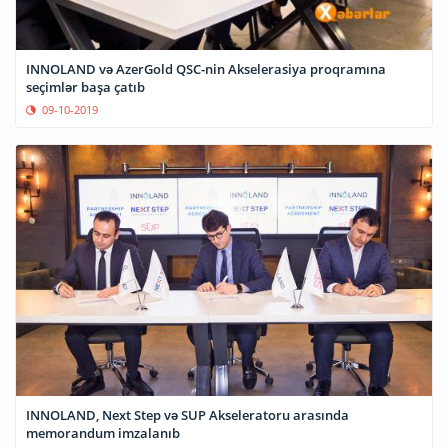
INNOLAND və AzerGold QSC-nin Akselerasiya proqramına
seçimlər başa çatıb
09-10-2019
INNOLAND, Next Step və SUP Akseleratoru arasında
memorandum imzalanıb