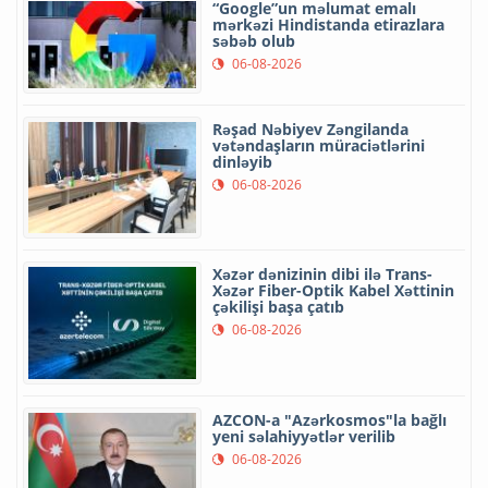
“Google”un məlumat emalı
mərkəzi Hindistanda etirazlara
səbəb olub
06-08-2026
Rəşad Nəbiyev Zəngilanda
vətəndaşların müraciətlərini
dinləyib
06-08-2026
Xəzər dənizinin dibi ilə Trans-
Xəzər Fiber-Optik Kabel Xəttinin
çəkilişi başa çatıb
06-08-2026
AZCON-a "Azərkosmos"la bağlı
yeni səlahiyyətlər verilib
06-08-2026