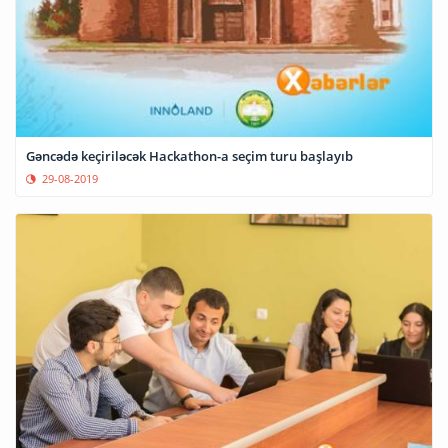
Gəncədə keçiriləcək Hackathon-a seçim turu başlayıb
29-08-2019