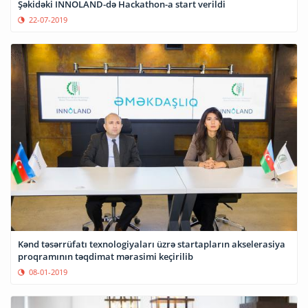
Şəkidəki INNOLAND-də Hackathon-a start verildi
22-07-2019
Kənd təsərrüfatı texnologiyaları üzrə startapların akselerasiya
proqramının təqdimat mərasimi keçirilib
08-01-2019