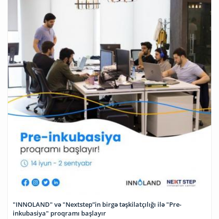
"INNOLAND" və "Nextstep”in birgə təşkilatçılığı ilə "Pre-
inkubasiya" proqramı başlayır