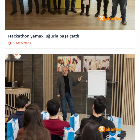
Hackathon Şamaxı uğurla başa çatdı
13-02-2020