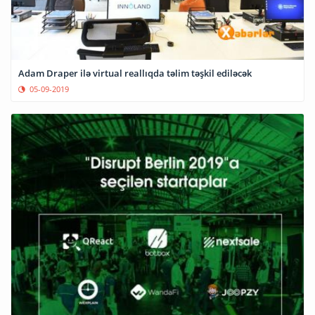
Adam Draper ilə virtual reallıqda təlim təşkil ediləcək
05-09-2019