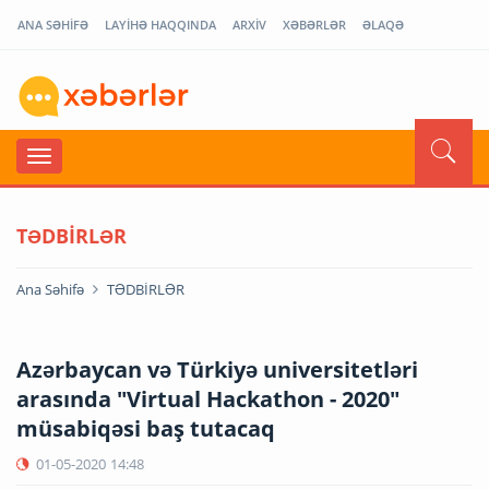
ANA SƏHİFƏ
LAYİHƏ HAQQINDA
ARXİV
XƏBƏRLƏR
ƏLAQƏ
TƏDBİRLƏR
Ana Səhifə
TƏDBİRLƏR
Azərbaycan və Türkiyə universitetləri
arasında "Virtual Hackathon - 2020"
müsabiqəsi baş tutacaq
01-05-2020
14:48