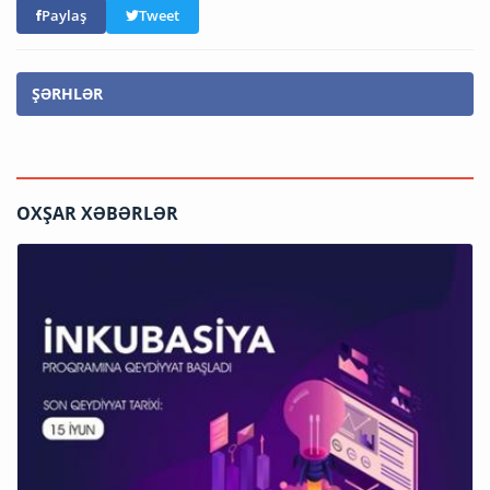
Paylaş
Tweet
ŞƏRHLƏR
OXŞAR XƏBƏRLƏR