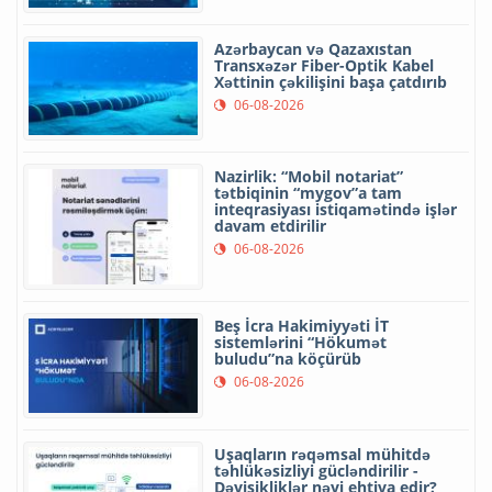
Azərbaycan və Qazaxıstan
Transxəzər Fiber-Optik Kabel
Xəttinin çəkilişini başa çatdırıb
06-08-2026
Nazirlik: “Mobil notariat”
tətbiqinin “mygov”a tam
inteqrasiyası istiqamətində işlər
davam etdirilir
06-08-2026
Beş İcra Hakimiyyəti İT
sistemlərini “Hökumət
buludu”na köçürüb
06-08-2026
Uşaqların rəqəmsal mühitdə
təhlükəsizliyi gücləndirilir -
Dəyişikliklər nəyi ehtiva edir?