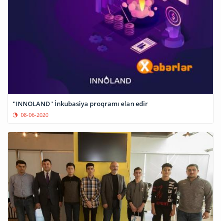
"INNOLAND" İnkubasiya proqramı elan edir
08-06-2020