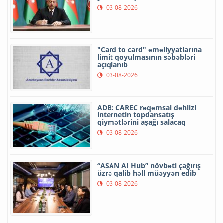
03-08-2026
"Card to card" əməliyyatlarına
limit qoyulmasının səbəbləri
açıqlanıb
03-08-2026
ADB: CAREC rəqəmsal dəhlizi
internetin topdansatış
qiymətlərini aşağı salacaq
03-08-2026
“ASAN AI Hub” növbəti çağırış
üzrə qalib həll müəyyən edib
03-08-2026