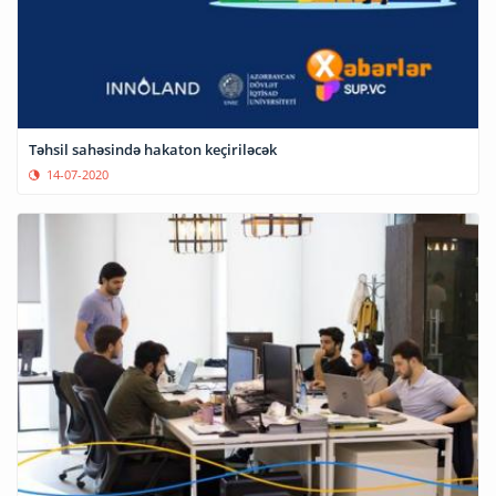
Təhsil sahəsində hakaton keçiriləcək
14-07-2020