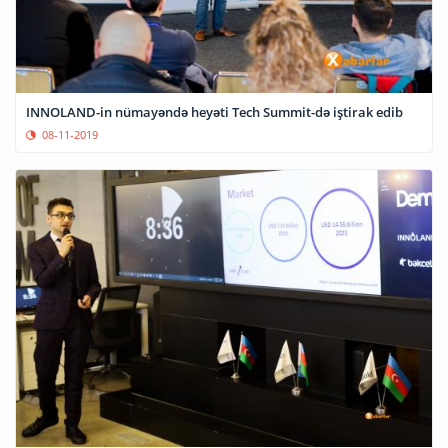
INNOLAND-in nümayəndə heyəti Tech Summit-də iştirak edib
08-11-2019