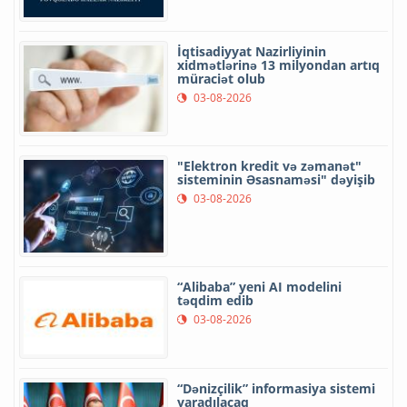
İqtisadiyyat Nazirliyinin
xidmətlərinə 13 milyondan artıq
müraciət olub
03-08-2026
"Elektron kredit və zəmanət"
sisteminin Əsasnaməsi" dəyişib
03-08-2026
“Alibaba” yeni AI modelini
təqdim edib
03-08-2026
“Dənizçilik” informasiya sistemi
yaradılacaq