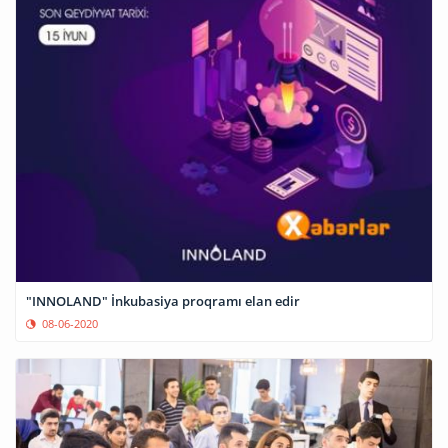
"INNOLAND" İnkubasiya proqramı elan edir
08-06-2020