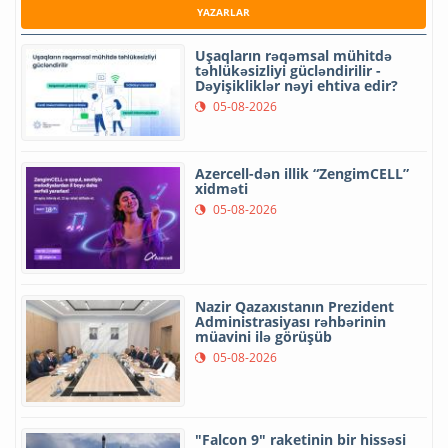
YAZARLAR
Uşaqların rəqəmsal mühitdə
təhlükəsizliyi gücləndirilir -
Dəyişikliklər nəyi ehtiva edir?
05-08-2026
Azercell-dən illik “ZengimCELL”
xidməti
05-08-2026
Nazir Qazaxıstanın Prezident
Administrasiyası rəhbərinin
müavini ilə görüşüb
05-08-2026
"Falcon 9" raketinin bir hissəsi