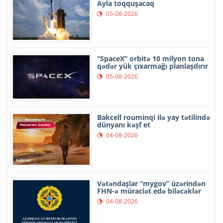
Ayla toqquşacaq
05-08-2026
“SpaceX” orbitə 10 milyon tona
qədər yük çıxarmağı planlaşdırır
05-08-2026
Bakcell rouminqi ilə yay tətilində
dünyanı kəşf et
04-08-2026
Vətəndaşlar “mygov” üzərindən
FHN-ə müraciət edə biləcəklər
04-08-2026