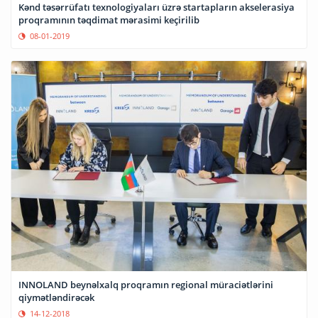
Kənd təsərrüfatı texnologiyaları üzrə startapların akselerasiya
proqramının təqdimat mərasimi keçirilib
08-01-2019
INNOLAND beynəlxalq proqramın regional müraciətlərini
qiymətləndirəcək
14-12-2018