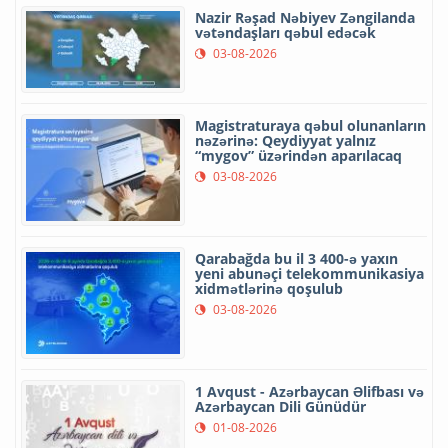
Nazir Rəşad Nəbiyev Zəngilanda
vətəndaşları qəbul edəcək
03-08-2026
Magistraturaya qəbul olunanların
nəzərinə: Qeydiyyat yalnız
“mygov” üzərindən aparılacaq
03-08-2026
Qarabağda bu il 3 400-ə yaxın
yeni abunəçi telekommunikasiya
xidmətlərinə qoşulub
03-08-2026
1 Avqust - Azərbaycan Əlifbası və
Azərbaycan Dili Günüdür
01-08-2026