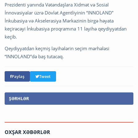
Prezidenti yanında Vətəndaşlara Xidmət və Sosial
İnnovasiyalar üzrə Dövlət Agentliyinin “INNOLAND”
İnkubasiya və Akselerasiya Mərkəzinin birgə həyata
keçirəcəyi İnkubasiya proqramına 11 layihə qeydiyyatdan
keçib.
Qeydiyyatdan keçmiş layihələrin seçim mərhələsi
“INNOLAND”də baş tutacaq.
Paylaş
Tweet
ŞƏRHLƏR
OXŞAR XƏBƏRLƏR