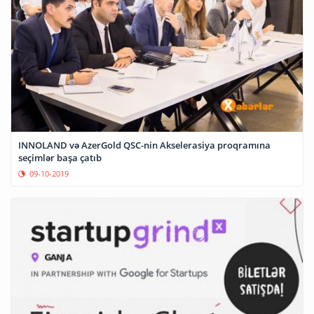
INNOLAND və AzerGold QSC-nin Akselerasiya proqramına
seçimlər başa çatıb
09-10-2019