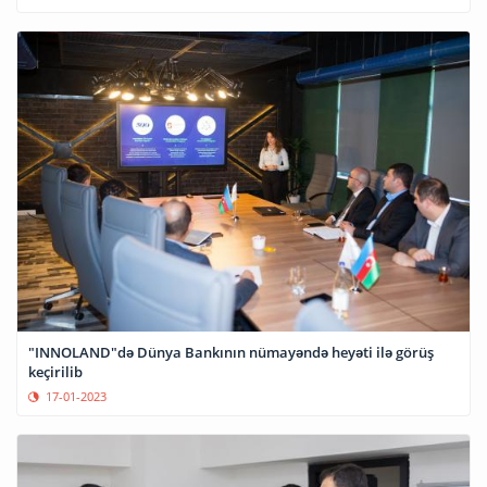
"INNOLAND"də Dünya Bankının nümayəndə heyəti ilə görüş
keçirilib
17-01-2023