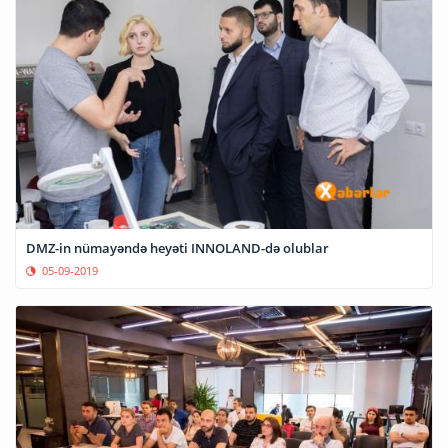
DMZ-in nümayəndə heyəti INNOLAND-də olublar
05-09-2019