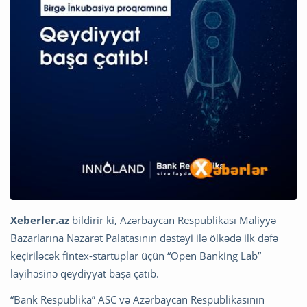
Xeberler.az
bildirir ki, Azərbaycan Respublikası Maliyyə
Bazarlarına Nəzarət Palatasının dəstəyi ilə ölkədə ilk dəfə
keçiriləcək fintex-startuplar üçün “Open Banking Lab”
layihəsinə qeydiyyat başa çatıb.
“Bank Respublika” ASC və Azərbaycan Respublikasının