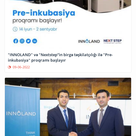
"INNOLAND" və "Nextstep”in birgə təşkilatçılığı ilə "Pre-
inkubasiya" proqramı başlayır
09-06-2022