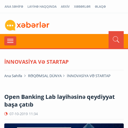
ANA SƏHİFƏ
LAYİHƏ HAQQINDA
ARXİV
XƏBƏRLƏR
ƏLAQƏ
İNNOVASİYA VƏ STARTAP
Ana Səhifə
RƏQƏMSAL DÜNYA
İNNOVASİYA VƏ STARTAP
Open Banking Lab layihəsinə qeydiyyat
başa çatıb
07-10-2019
11:34