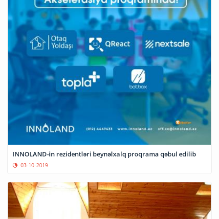
INNOLAND-in rezidentləri beynəlxalq proqrama qəbul edilib
03-10-2019