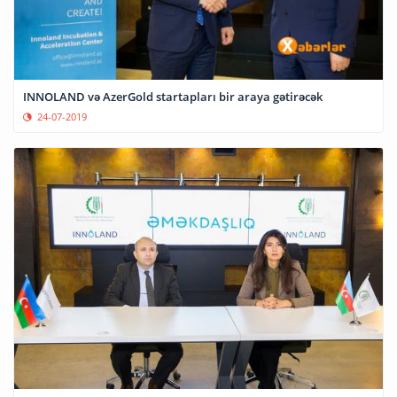
INNOLAND və AzerGold startapları bir araya gətirəcək
24-07-2019