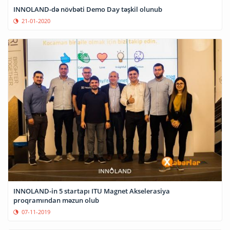
INNOLAND-də növbəti Demo Day təşkil olunub
21-01-2020
INNOLAND-in 5 startapı ITU Magnet Akselerasiya
proqramından məzun olub
07-11-2019