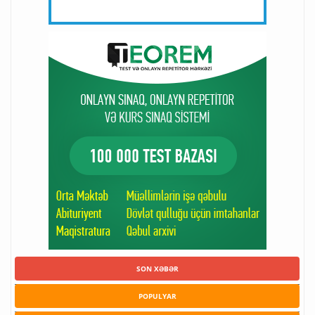
SON XƏBƏR
POPULYAR