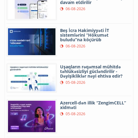
davam etdirilir
06-08-2026
Beş İcra Hakimiyyəti İT
sistemlərini “Hökumət
buludu”na köçürüb
06-08-2026
Uşaqların rəqəmsal mühitdə
təhlükəsizliyi gücləndirilir -
Dəyişikliklər nəyi ehtiva edir?
05-08-2026
Azercell-dən illik “ZengimCELL”
xidməti
05-08-2026