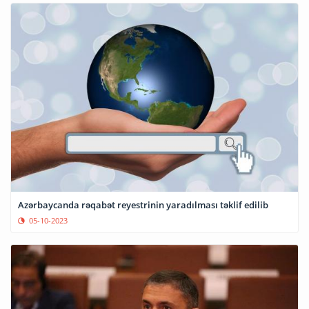
Azərbaycanda rəqabət reyestrinin yaradılması təklif edilib
05-10-2023