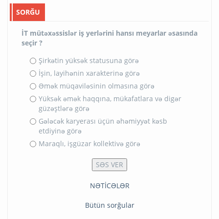
SORĞU
İT mütəxəssislər iş yerlərini hansı meyarlar əsasında
seçir ?
Şirkətin yüksək statusuna görə
İşin, layihənin xarakterinə görə
Əmək müqaviləsinin olmasına görə
Yüksək əmək haqqına, mükafatlara və digər
güzəştlərə görə
Gələcək karyerası üçün əhəmiyyət kəsb
etdiyinə görə
Maraqlı, işgüzar kollektivə görə
NƏTİCƏLƏR
Bütün sorğular