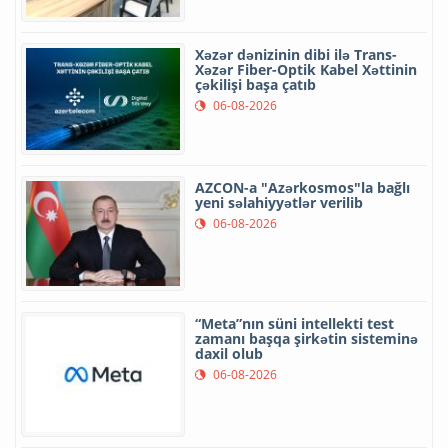
Xəzər dənizinin dibi ilə Trans-
Xəzər Fiber-Optik Kabel Xəttinin
çəkilişi başa çatıb
06-08-2026
AZCON-a "Azərkosmos"la bağlı
yeni səlahiyyətlər verilib
06-08-2026
“Meta”nın süni intellekti test
zamanı başqa şirkətin sisteminə
daxil olub
06-08-2026