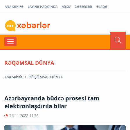
ANA SƏHİFƏ
LAYİHƏ HAQQINDA
ARXİV
XƏBƏRLƏR
ƏLAQƏ
RƏQƏMSAL DÜNYA
Ana Səhifə
RƏQƏMSAL DÜNYA
Azərbaycanda büdcə prosesi tam
elektronlaşdırıla bilər
16-11-2022
11:56