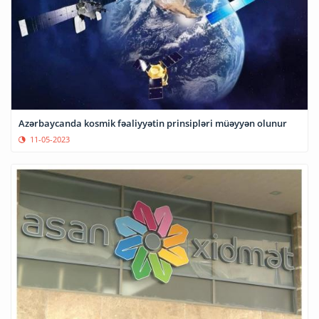
Azərbaycanda kosmik fəaliyyətin prinsipləri müəyyən olunur
11-05-2023