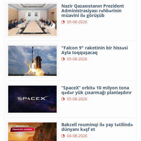
Nazir Qazaxıstanın Prezident
Administrasiyası rəhbərinin
müavini ilə görüşüb
05-08-2026
"Falcon 9" raketinin bir hissəsi
Ayla toqquşacaq
05-08-2026
“SpaceX” orbitə 10 milyon tona
qədər yük çıxarmağı planlaşdırır
05-08-2026
Bakcell rouminqi ilə yay tətilində
dünyanı kəşf et
04-08-2026