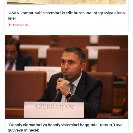
“ASAN kommunal” sistemləri kredit bürosuna inteqrasiya oluna
bilər
19-09-2016
“Ödəniş xidmətləri və ödəniş sistemləri haqqında” qanun 3 aya
qüvvəyə minəcək