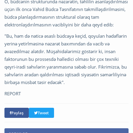
O, büdcənin strukturunda nəzarətin, təhlilin asanlaşdırılması
üçün ilk öncə Vahid Büdcə Təsnifatının təkmilləşdirilməsini,
büdcə planlaşdırmasının struktural olaraq tam
elektronlaşdırılmasının vacibliyini bir daha qeyd edib:
"Bu, həm də nəticə əsaslı büdcəyə keçid, qoyulan hədəflərin
yerinə yetirlməsinə nəzarət baxımından da vacib və
əvəzedilməz alətdir. Müşahidələrimiz göstərir ki, insan
faktorunun bu prossesdə həlledici olması bir çox texniki
qeyri-iradi səhvlərin yaranmasına səbəb olur. Fikrimizcə, bu
səhvlərin aradan qaldırılması iqtisadi siyasətin səmərliliyinə
birbaşa müsbət təsir edəcək".
REPORT
Paylaş
Tweet