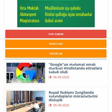
SON XƏBƏR
POPULYAR
YAZARLAR
“Google”un məlumat emalı
mərkəzi Hindistanda etirazlara
səbəb olub
06-08-2026
Rəşad Nəbiyev Zəngilanda
vətəndaşların müraciətlərini
dinləyib
06-08-2026