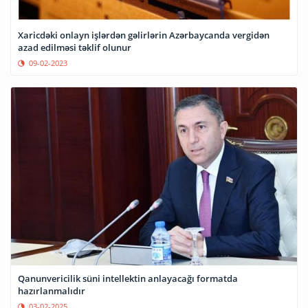
Xaricdəki onlayn işlərdən gəlirlərin Azərbaycanda vergidən
azad edilməsi təklif olunur
09-02-2023
Qanunvericilik süni intellektin anlayacağı formatda
hazırlanmalıdır
03-02-2025