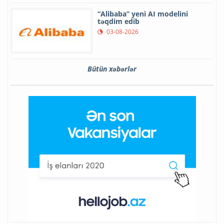
“Alibaba” yeni AI modelini
təqdim edib
03-08-2026
Bütün xəbərlər