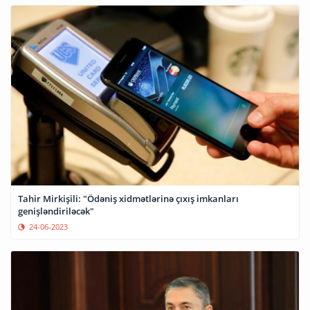
Tahir Mirkişili: "Ödəniş xidmətlərinə çıxış imkanları
genişləndiriləcək"
24-06-2023