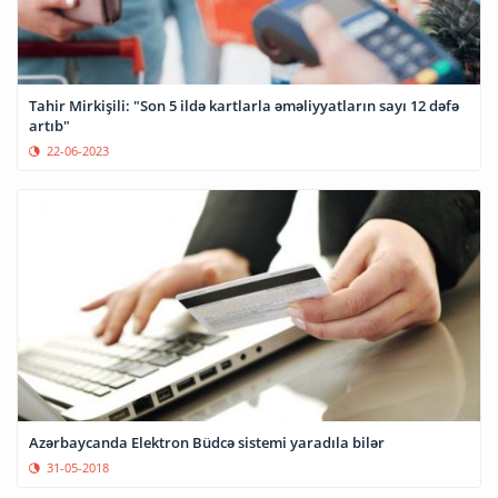
Tahir Mirkişili: "Son 5 ildə kartlarla əməliyyatların sayı 12 dəfə
artıb"
22-06-2023
Azərbaycanda Elektron Büdcə sistemi yaradıla bilər
31-05-2018