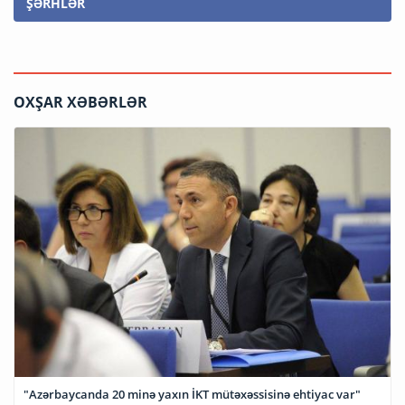
ŞƏRHLƏR
OXŞAR XƏBƏRLƏR
"Azərbaycanda 20 minə yaxın İKT mütəxəssisinə ehtiyac var"