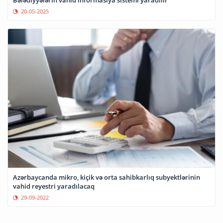
Bələdiyyələrin vahid informasiya sistemi yaradılır
20-05-2025
Azərbaycanda mikro, kiçik və orta sahibkarlıq subyektlərinin
vahid reyestri yaradılacaq
29-09-2022