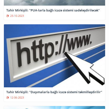
Tahir Mirkişili: "PUA-larla bağlı icazə sistemi sadələşdiriləcək"
23-10-2023
Tahir Mirkişili: "Daşımalarla bağlı icazə sistemi təkmilləşdirilir"
12-06-2023