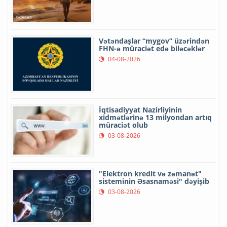
Vətəndaşlar “mygov” üzərindən
FHN-ə müraciət edə biləcəklər
04-08-2026
İqtisadiyyat Nazirliyinin
xidmətlərinə 13 milyondan artıq
müraciət olub
03-08-2026
"Elektron kredit və zəmanət"
sisteminin Əsasnaməsi" dəyişib
03-08-2026