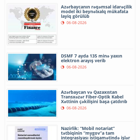
Azərbaycanın rəqəmsal idarəçilik
model iki beynəlxalq mükafata
layiq görülüb
06-08-2026
DSMF 7 ayda 135 minə yaxın
elektron arayış verib
06-08-2026
Azərbaycan və Qazaxıstan
Transxəzər Fiber-Optik Kabel
Xəttinin çəkilişini başa çatdırıb
06-08-2026
Nazirlik: “Mobil notariat”
tətbiqinin “mygov”a tam
inteqrasiyası istiqamətində işlər