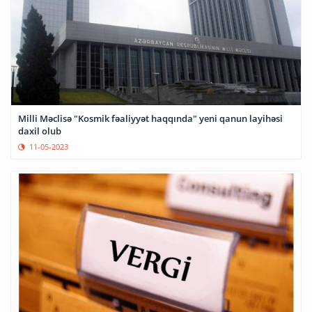
Milli Məclisə "Kosmik fəaliyyət haqqında" yeni qanun layihəsi
daxil olub
11-05-2023