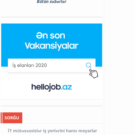
Bütün xəbərlər
SORĞU
İT mütəxəssislər iş yerlərini hansı meyarlar