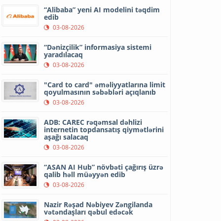
“Alibaba” yeni AI modelini təqdim
edib
03-08-2026
“Dənizçilik” informasiya sistemi
yaradılacaq
03-08-2026
"Card to card" əməliyyatlarına limit
qoyulmasının səbəbləri açıqlanıb
03-08-2026
ADB: CAREC rəqəmsal dəhlizi
internetin topdansatış qiymətlərini
aşağı salacaq
03-08-2026
“ASAN AI Hub” növbəti çağırış üzrə
qalib həll müəyyən edib
03-08-2026
Nazir Rəşad Nəbiyev Zəngilanda
vətəndaşları qəbul edəcək