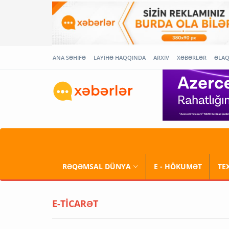
ANA SƏHİFƏ
LAYİHƏ HAQQINDA
ARXİV
XƏBƏRLƏR
ƏLA
RƏQƏMSAL DÜNYA
E - HÖKUMƏT
TE
E-TİCARƏT