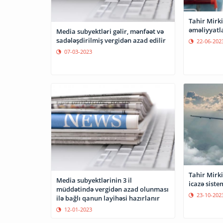
Tahir Mirkiş
əməliyyatla
Media subyektləri gəlir, mənfəət və
sadələşdirilmiş vergidən azad edilir
22-06-202
07-03-2023
Tahir Mirki
Media subyektlərinin 3 il
icazə siste
müddətində vergidən azad olunması
23-10-202
ilə bağlı qanun layihəsi hazırlanır
12-01-2023