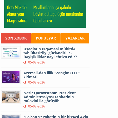
SON XƏBƏR
POPULYAR
YAZARLAR
Uşaqların rəqəmsal mühitdə
təhlükəsizliyi gücləndirilir -
Dəyişikliklər nəyi ehtiva edir?
05-08-2026
Azercell-dən illik “ZengimCELL”
xidməti
05-08-2026
Nazir Qazaxıstanın Prezident
Administrasiyası rəhbərinin
müavini ilə görüşüb
05-08-2026
"Falcon 9" raketinin bir hissəsi Ayla