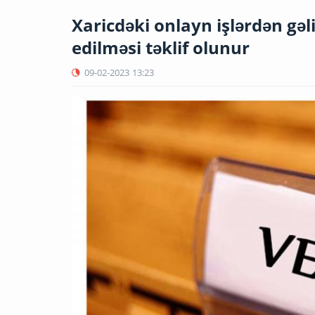
Xaricdəki onlayn işlərdən gə
edilməsi təklif olunur
09-02-2023
13:23