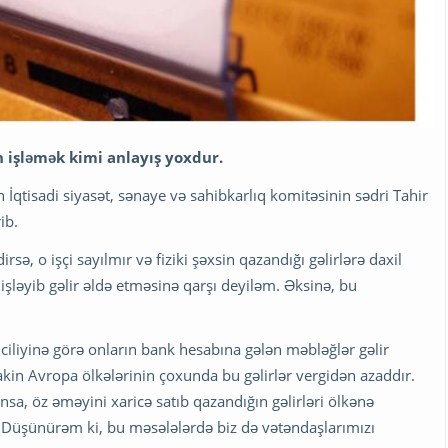
 işləmək kimi anlayış yoxdur.
 İqtisadi siyasət, sənaye və sahibkarlıq komitəsinin sədri Tahir
ib.
ə, o işçi sayılmır və fiziki şəxsin qazandığı gəlirlərə daxil
işləyib gəlir əldə etməsinə qarşı deyiləm. Əksinə, bu
iliyinə görə onların bank hesabına gələn məbləğlər gəlir
Lakin Avropa ölkələrinin çoxunda bu gəlirlər vergidən azaddır.
nsa, öz əməyini xaricə satıb qazandığın gəlirləri ölkənə
. Düşünürəm ki, bu məsələlərdə biz də vətəndaşlarımızı