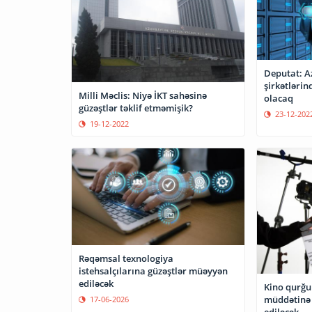
Deputat: A
şirkətlərin
Milli Məclis: Niyə İKT sahəsinə
olacaq
güzəştlər təklif etməmişik?
23-12-202
19-12-2022
Rəqəmsal texnologiya
istehsalçılarına güzəştlər müəyyən
ediləcək
Kino qurğul
müddətinə
17-06-2026