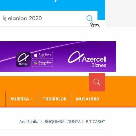
RUBRİKA
TƏDBİRLƏR
MÜSAHİBƏ
Ana Səhifə
RƏQƏMSAL DÜNYA
E-TİCARƏT