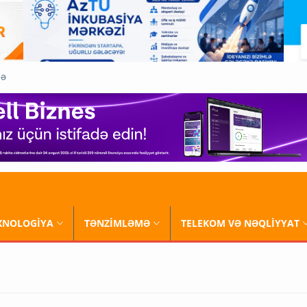
QƏ
XNOLOGİYA
TƏNZİMLƏMƏ
TELEKOM VƏ NƏQLİYYAT