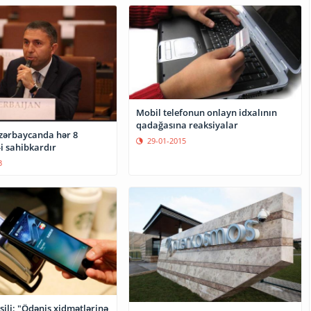
Mobil telefonun onlayn idxalının
qadağasına reaksiyalar
zərbaycanda hər 8
29-01-2015
i sahibkardır
3
şili: "Ödəniş xidmətlərinə