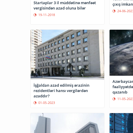
Startaplar 3 il müddətinə mənfəət
çıxış imkan
vergisindən azad oluna bilər
24-06-202
19-11-2018
Azərbaycan
İşğaldan azad edilmiş ərazinin
fəaliyyətd
rezidentləri hansı vergilərdən
qazanıb
azaddır?
11-05-202
01-05-2023