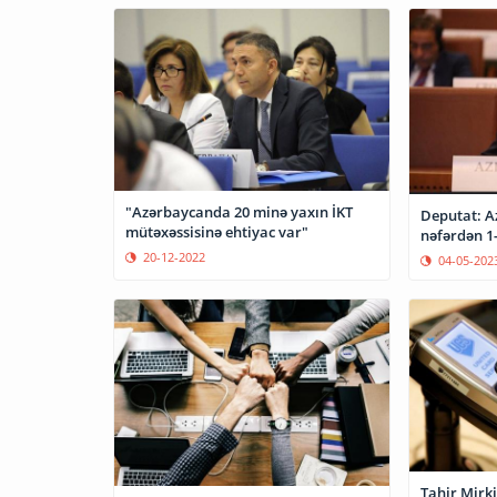
"Azərbaycanda 20 minə yaxın İKT
Deputat: A
mütəxəssisinə ehtiyac var"
nəfərdən 1-
20-12-2022
04-05-202
Tahir Mirki