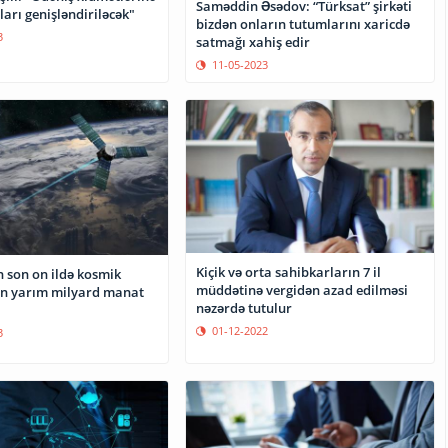
Saməddin Əsədov: “Türksat” şirkəti
ları genişləndiriləcək"
bizdən onların tutumlarını xaricdə
3
satmağı xahiş edir
11-05-2023
Kiçik və orta sahibkarların 7 il
 son on ildə kosmik
müddətinə vergidən azad edilməsi
ən yarım milyard manat
nəzərdə tutulur
01-12-2022
3