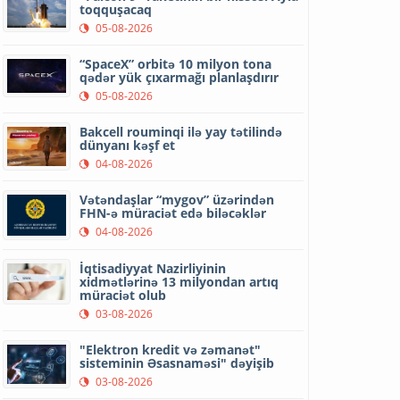
toqquşacaq
05-08-2026
“SpaceX” orbitə 10 milyon tona
qədər yük çıxarmağı planlaşdırır
05-08-2026
Bakcell rouminqi ilə yay tətilində
dünyanı kəşf et
04-08-2026
Vətəndaşlar “mygov” üzərindən
FHN-ə müraciət edə biləcəklər
04-08-2026
İqtisadiyyat Nazirliyinin
xidmətlərinə 13 milyondan artıq
müraciət olub
03-08-2026
"Elektron kredit və zəmanət"
sisteminin Əsasnaməsi" dəyişib
03-08-2026