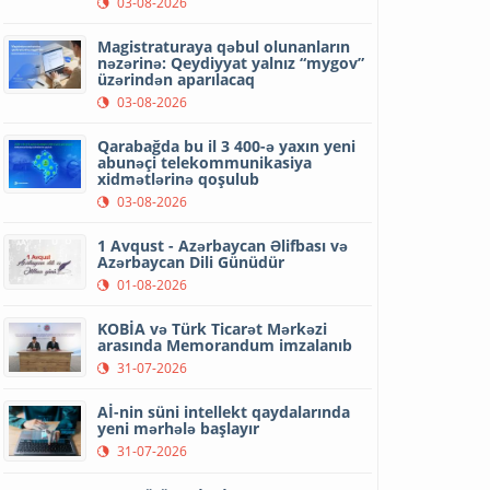
03-08-2026
Magistraturaya qəbul olunanların
nəzərinə: Qeydiyyat yalnız “mygov”
üzərindən aparılacaq
03-08-2026
Qarabağda bu il 3 400-ə yaxın yeni
abunəçi telekommunikasiya
xidmətlərinə qoşulub
03-08-2026
1 Avqust - Azərbaycan Əlifbası və
Azərbaycan Dili Günüdür
01-08-2026
KOBİA və Türk Ticarət Mərkəzi
arasında Memorandum imzalanıb
31-07-2026
Aİ-nin süni intellekt qaydalarında
yeni mərhələ başlayır
31-07-2026