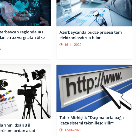
zərbaycan regionda İKT
Azərbaycanda büdcə prosesi tam
dən ən az vergi alan ölkə
elektronlaşdırıla bilər
16-11-2022
2
Tahir Mirkişili: "Daşımalarla bağlı
icazə sistemi təkmilləşdirilir"
arının idxalı 3 il
12-06-2023
 rüsumlardan azad