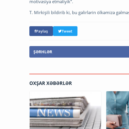
motivasiya etməliyik".
T. Mirkişili bildirib ki, bu gəlirlərin ölkəmizə gəl
Paylaş
Tweet
ŞƏRHLƏR
OXŞAR XƏBƏRLƏR