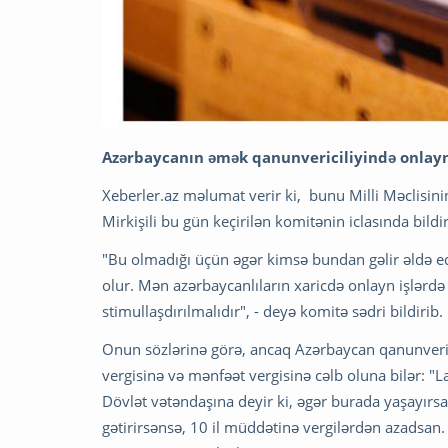
Azərbaycanın əmək qanunvericiliyində onlayn
Xeberler.az məlumat verir ki, bunu Milli Məclisinin
Mirkişili bu gün keçirilən komitənin iclasında bildir
"Bu olmadığı üçün əgər kimsə bundan gəlir əldə edirs
olur. Mən azərbaycanlıların xaricdə onlayn işlərdə 
stimullaşdırılmalıdır", - deyə komitə sədri bildirib.
Onun sözlərinə görə, ancaq Azərbaycan qanunveric
vergisinə və mənfəət vergisinə cəlb oluna bilər: "
Dövlət vətəndaşına deyir ki, əgər burada yaşayırsa
gətirirsənsə, 10 il müddətinə vergilərdən azadsan