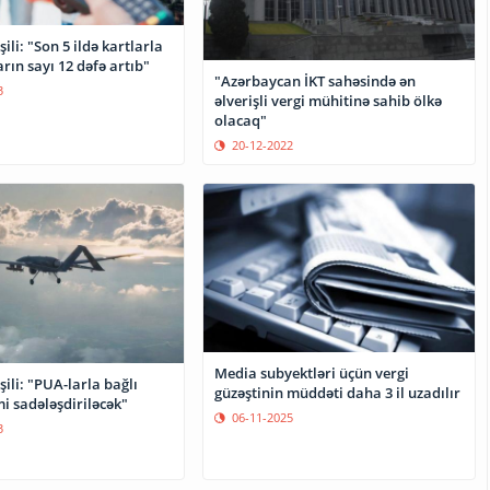
ili: "Son 5 ildə kartlarla
rın sayı 12 dəfə artıb"
"Azərbaycan İKT sahəsində ən
3
əlverişli vergi mühitinə sahib ölkə
olacaq"
20-12-2022
Media subyektləri üçün vergi
şili: "PUA-larla bağlı
güzəştinin müddəti daha 3 il uzadılır
mi sadələşdiriləcək"
06-11-2025
3