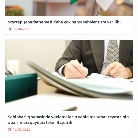
Startap şəhadətnaməsi daha çox hansı sahələr üzrə verilib?
17-04-2023
Sahibkarlıq sahəsində yoxlamaların vahid məlumat reyestrinin
aparılması qaydası təkmilləşdirilir
12-05-2023