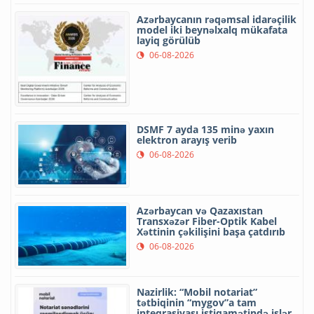
Azərbaycanın rəqəmsal idarəçilik
model iki beynəlxalq mükafata
layiq görülüb
06-08-2026
DSMF 7 ayda 135 minə yaxın
elektron arayış verib
06-08-2026
Azərbaycan və Qazaxıstan
Transxəzər Fiber-Optik Kabel
Xəttinin çəkilişini başa çatdırıb
06-08-2026
Nazirlik: “Mobil notariat”
tətbiqinin “mygov”a tam
inteqrasiyası istiqamətində işlər