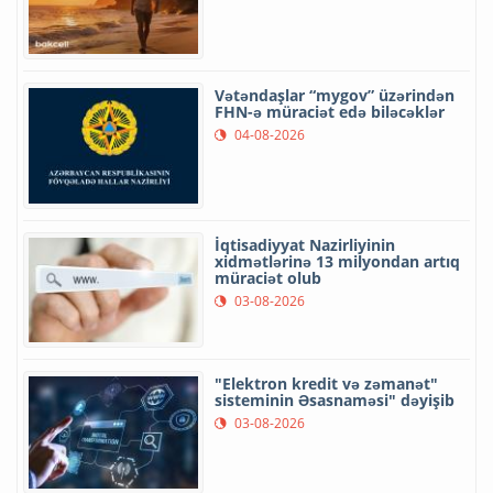
Vətəndaşlar “mygov” üzərindən
FHN-ə müraciət edə biləcəklər
04-08-2026
İqtisadiyyat Nazirliyinin
xidmətlərinə 13 milyondan artıq
müraciət olub
03-08-2026
"Elektron kredit və zəmanət"
sisteminin Əsasnaməsi" dəyişib
03-08-2026