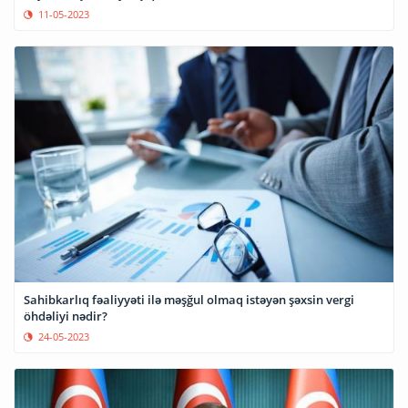
11-05-2023
Sahibkarlıq fəaliyyəti ilə məşğul olmaq istəyən şəxsin vergi
öhdəliyi nədir?
24-05-2023