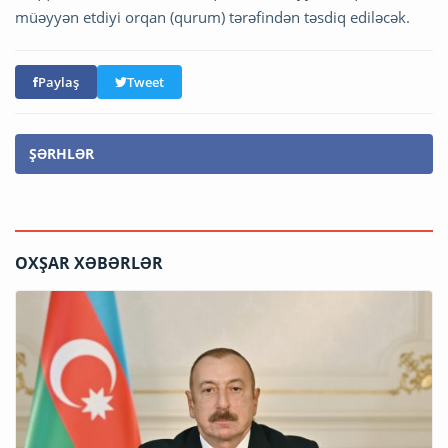
müəyyən etdiyi orqan (qurum) tərəfindən təsdiq ediləcək.
Paylaş
Tweet
ŞƏRHLƏR
OXŞAR XƏBƏRLƏR