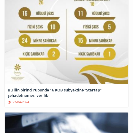
Bu ilin birinci rübündə 16 KOB subyektinə “Startap”
şəhadətnaməsi verilib
22-04-2024