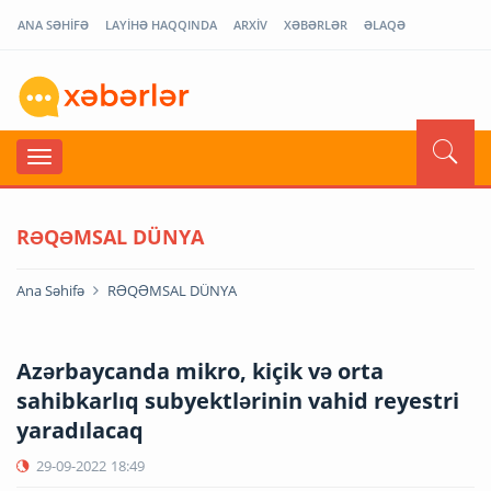
ANA SƏHİFƏ
LAYİHƏ HAQQINDA
ARXİV
XƏBƏRLƏR
ƏLAQƏ
RƏQƏMSAL DÜNYA
Ana Səhifə
RƏQƏMSAL DÜNYA
Azərbaycanda mikro, kiçik və orta
sahibkarlıq subyektlərinin vahid reyestri
yaradılacaq
29-09-2022
18:49