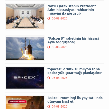
Nazir Qazaxıstanın Prezident
Administrasiyası rəhbərinin
müavini ilə görüşüb
05-08-2026
"Falcon 9" raketinin bir hissəsi
Ayla toqquşacaq
05-08-2026
“SpaceX” orbitə 10 milyon tona
qədər yük çıxarmağı planlaşdırır
05-08-2026
Bakcell rouminqi ilə yay tətilində
dünyanı kəşf et
04-08-2026