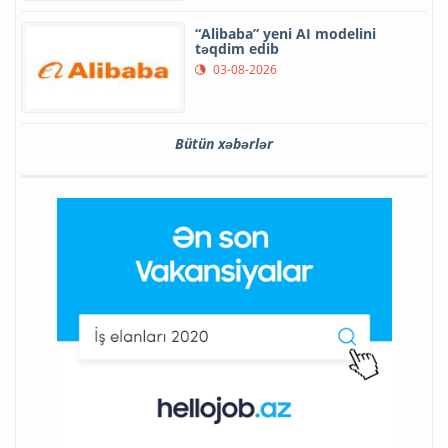
“Alibaba” yeni AI modelini
təqdim edib
03-08-2026
Bütün xəbərlər