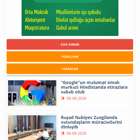
SON XƏBƏR
POPULYAR
YAZARLAR
“Google”un məlumat emalı
mərkəzi Hindistanda etirazlara
səbəb olub
06-08-2026
Rəşad Nəbiyev Zəngilanda
vətəndaşların müraciətlərini
dinləyib
06-08-2026