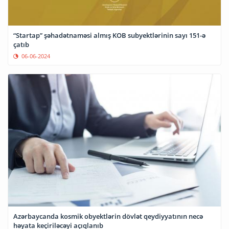
“Startap” şəhadətnaməsi almış KOB subyektlərinin sayı 151-ə
çatıb
06-06-2024
Azərbaycanda kosmik obyektlərin dövlət qeydiyyatının necə
həyata keçiriləcəyi açıqlanıb