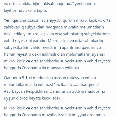
və orta sahibkarlığın inkişafı haqqında” yeni qanun
layihəsində əksini tapıb.
Yeni qanuna əsasən, səlahiyyətli qurum mikro, kiçik və orta
sahibkarlıq subyektləri haqqında müvafiq məlumatların
daxil edildiyi mikro, kiçik və orta sahibkarlıq subyektlərinin
vahid reyestrini yaradır. Mikro, kiçik və orta sahibkarlıq
subyektlərinin vahid reyestrinin aparılması qaydası və
həmin reyestrə daxil edilməli olan məlumatların siyahısı
mikro, kiçik və orta sahibkarlıq subyektlərinin vahid reyestri
haqqında Əsasnamə ilə müəyyən ediləcək.
Qanunun 5.1-ci maddəsinə əsasən müəyyən edilən
məlumatların əldə edilməsi "İnzibati icraat haqqında"
Azərbaycan Respublikası Qanununun 30.5 ci maddəsinə
uyğun olaraq həyata keçiriləcək.
Mikro, kiçik və orta sahibkarlıq subyektlərinin vahid reyestri
haqqında Əsasnamə müvafiq icra hakimiyyəti orqanının