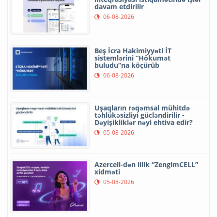
davam etdirilir
06-08-2026
Beş İcra Hakimiyyəti İT
sistemlərini “Hökumət
buludu”na köçürüb
06-08-2026
Uşaqların rəqəmsal mühitdə
təhlükəsizliyi gücləndirilir -
Dəyişikliklər nəyi ehtiva edir?
05-08-2026
Azercell-dən illik “ZengimCELL”
xidməti
05-08-2026