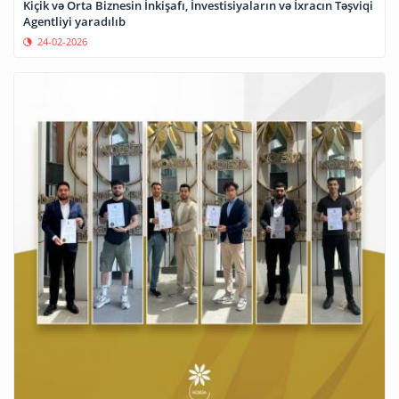
Kiçik və Orta Biznesin İnkişafı, İnvestisiyaların və İxracın Təşviqi
Agentliyi yaradılıb
24-02-2026