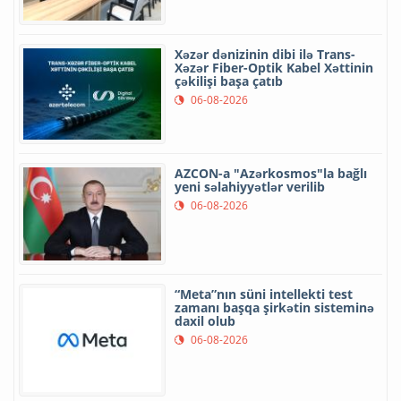
Xəzər dənizinin dibi ilə Trans-
Xəzər Fiber-Optik Kabel Xəttinin
çəkilişi başa çatıb
06-08-2026
AZCON-a "Azərkosmos"la bağlı
yeni səlahiyyətlər verilib
06-08-2026
“Meta”nın süni intellekti test
zamanı başqa şirkətin sisteminə
daxil olub
06-08-2026