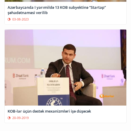
Azərbaycanda I yarımildə 13 KOB subyektinə “Startap”
şəhadətnaməsi verilib
03-08-2023
KOB-lar üçün dəstək mexanizmləri işə düşəcək
20-09-2019