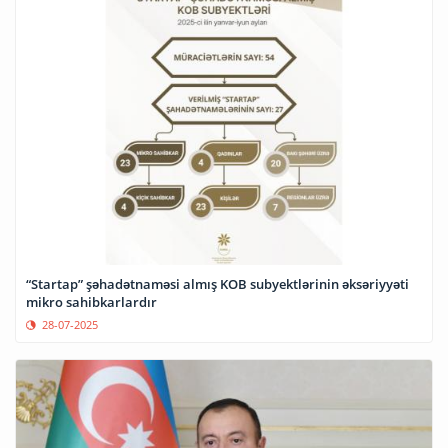
“Startap” şəhadətnaməsi almış KOB subyektlərinin əksəriyyəti
mikro sahibkarlardır
28-07-2025