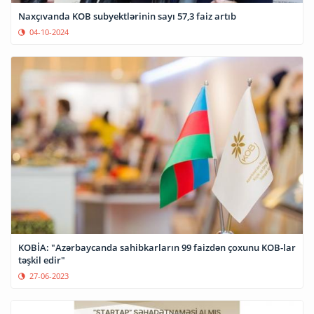
Naxçıvanda KOB subyektlərinin sayı 57,3 faiz artıb
04-10-2024
KOBİA: "Azərbaycanda sahibkarların 99 faizdən çoxunu KOB-lar
təşkil edir"
27-06-2023