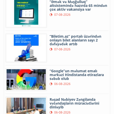
“Əmək və Məşğulluq”
altsistemində hazırda 65 mindən
çox aktiv vakansiya var
07-08-2026
“Biletim.az” portalı üzərindən
onlayn bilet alanların sayı 2
dəfəyədək artıb
07-08-2026
“Google”un məlumat emalı
mərkəzi Hindistanda etirazlara
səbəb olub
06-08-2026
Rəşad Nəbiyev Zəngilanda
vətəndaşların müraciətlərini
dinləyib
06-08-2026