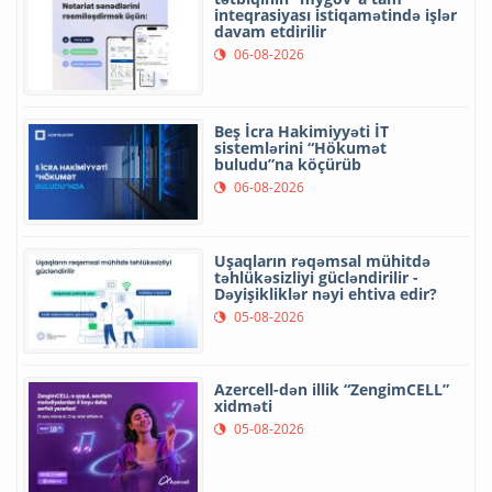
inteqrasiyası istiqamətində işlər
davam etdirilir
06-08-2026
Beş İcra Hakimiyyəti İT
sistemlərini “Hökumət
buludu”na köçürüb
06-08-2026
Uşaqların rəqəmsal mühitdə
təhlükəsizliyi gücləndirilir -
Dəyişikliklər nəyi ehtiva edir?
05-08-2026
Azercell-dən illik “ZengimCELL”
xidməti
05-08-2026