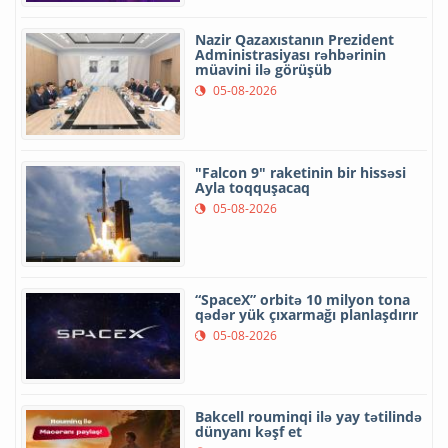
Nazir Qazaxıstanın Prezident
Administrasiyası rəhbərinin
müavini ilə görüşüb
05-08-2026
"Falcon 9" raketinin bir hissəsi
Ayla toqquşacaq
05-08-2026
“SpaceX” orbitə 10 milyon tona
qədər yük çıxarmağı planlaşdırır
05-08-2026
Bakcell rouminqi ilə yay tətilində
dünyanı kəşf et