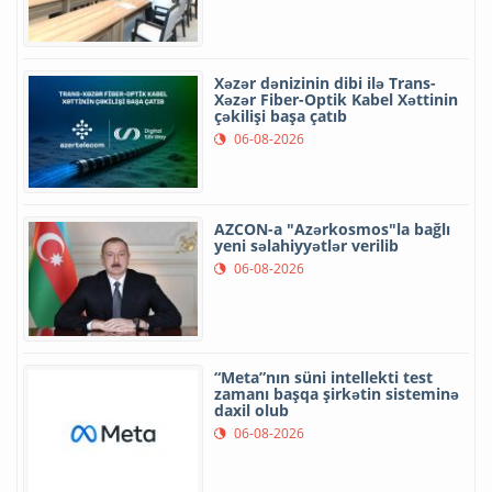
Xəzər dənizinin dibi ilə Trans-
Xəzər Fiber-Optik Kabel Xəttinin
çəkilişi başa çatıb
06-08-2026
AZCON-a "Azərkosmos"la bağlı
yeni səlahiyyətlər verilib
06-08-2026
“Meta”nın süni intellekti test
zamanı başqa şirkətin sisteminə
daxil olub
06-08-2026