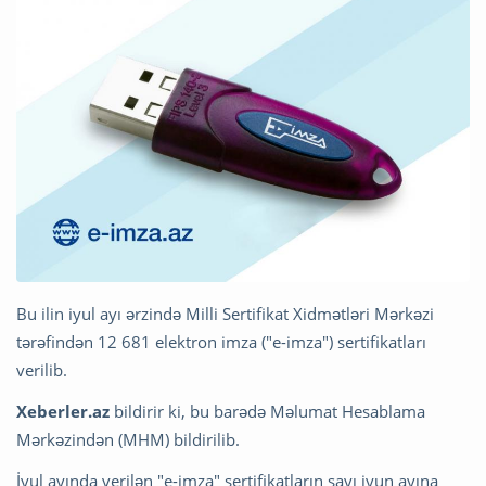
Bu ilin iyul ayı ərzində Milli Sertifikat Xidmətləri Mərkəzi
tərəfindən 12 681 elektron imza ("e-imza") sertifikatları
verilib.
Xeberler.az
bildirir ki, bu barədə Məlumat Hesablama
Mərkəzindən (MHM) bildirilib.
İyul ayında verilən "e-imza" sertifikatların sayı iyun ayına