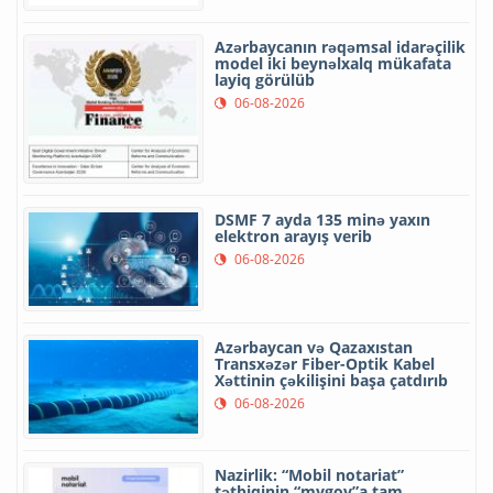
Azərbaycanın rəqəmsal idarəçilik
model iki beynəlxalq mükafata
layiq görülüb
06-08-2026
DSMF 7 ayda 135 minə yaxın
elektron arayış verib
06-08-2026
Azərbaycan və Qazaxıstan
Transxəzər Fiber-Optik Kabel
Xəttinin çəkilişini başa çatdırıb
06-08-2026
Nazirlik: “Mobil notariat”
tətbiqinin “mygov”a tam