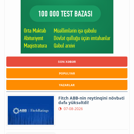
SON XƏBƏR
POPULYAR
YAZARLAR
Fitch ABB-nin reytinqini növbəti
dəfə yüksəltdi!
07-08-2026