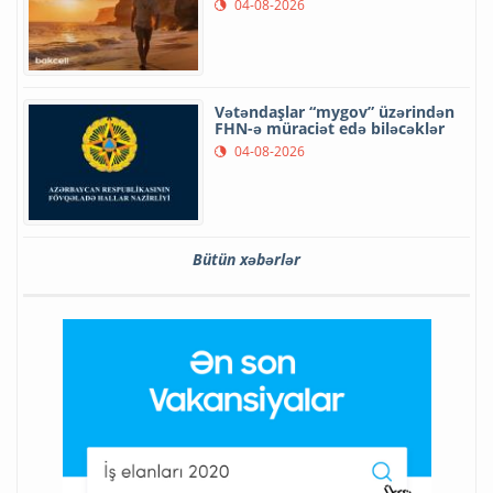
04-08-2026
Vətəndaşlar “mygov” üzərindən
FHN-ə müraciət edə biləcəklər
04-08-2026
Bütün xəbərlər