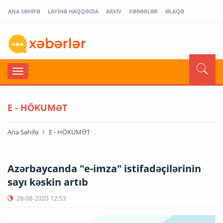
ANA SƏHİFƏ
LAYİHƏ HAQQINDA
ARXİV
XƏBƏRLƏR
ƏLAQƏ
E - HÖKUMƏT
Ana Səhifə
E - HÖKUMƏT
Azərbaycanda "e-imza" istifadəçilərinin
sayı kəskin artıb
28-08-2020
12:53