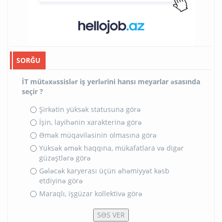
SORĞU
İT mütəxəssislər iş yerlərini hansı meyarlar əsasında
seçir ?
Şirkətin yüksək statusuna görə
İşin, layihənin xarakterinə görə
Əmək müqaviləsinin olmasına görə
Yüksək əmək haqqına, mükafatlara və digər
güzəştlərə görə
Gələcək karyerası üçün əhəmiyyət kəsb
etdiyinə görə
Maraqlı, işgüzar kollektivə görə