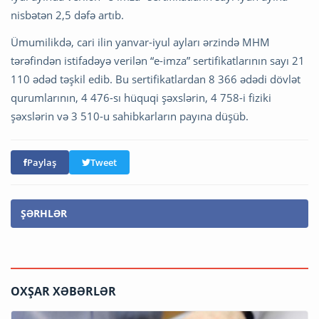
nisbətən 2,5 dəfə artıb.
Ümumilikdə, cari ilin yanvar-iyul ayları ərzində MHM
tərəfindən istifadəyə verilən “e-imza” sertifikatlarının sayı 21
110 ədəd təşkil edib. Bu sertifikatlardan 8 366 ədədi dövlət
qurumlarının, 4 476-sı hüquqi şəxslərin, 4 758-i fiziki
şəxslərin və 3 510-u sahibkarların payına düşüb.
Paylaş
Tweet
ŞƏRHLƏR
OXŞAR XƏBƏRLƏR