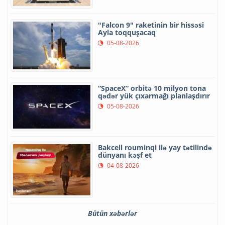
"Falcon 9" raketinin bir hissəsi
Ayla toqquşacaq
05-08-2026
“SpaceX” orbitə 10 milyon tona
qədər yük çıxarmağı planlaşdırır
05-08-2026
Bakcell rouminqi ilə yay tətilində
dünyanı kəşf et
04-08-2026
Bütün xəbərlər