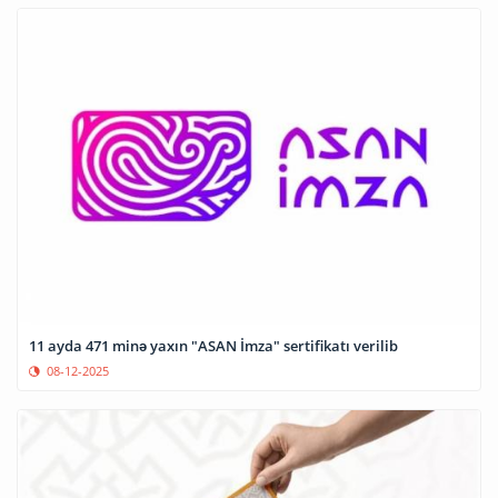
11 ayda 471 minə yaxın "ASAN İmza" sertifikatı verilib
08-12-2025