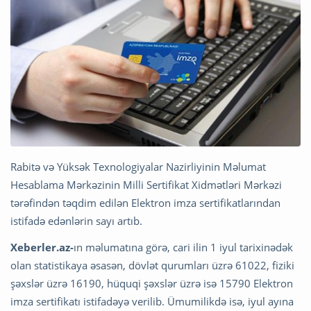
Rabitə və Yüksək Texnologiyalar Nazirliyinin Məlumat
Hesablama Mərkəzinin Milli Sertifikat Xidmətləri Mərkəzi
tərəfindən təqdim edilən Elektron imza sertifikatlarından
istifadə edənlərin sayı artıb.
Xeberler.az-
ın məlumatına görə, cari ilin 1 iyul tarixinədək
olan statistikaya əsasən, dövlət qurumları üzrə 61022, fiziki
şəxslər üzrə 16190, hüquqi şəxslər üzrə isə 15790 Elektron
imza sertifikatı istifadəyə verilib. Ümumilikdə isə, iyul ayına