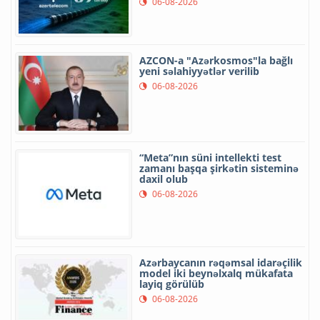
06-08-2026
AZCON-a "Azərkosmos"la bağlı
yeni səlahiyyətlər verilib
06-08-2026
“Meta”nın süni intellekti test
zamanı başqa şirkətin sisteminə
daxil olub
06-08-2026
Azərbaycanın rəqəmsal idarəçilik
model iki beynəlxalq mükafata
layiq görülüb
06-08-2026