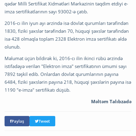
qədər Milli Sertifikat Xidmətləri Mərkəzinin təqdim etdiyi e-
imza sertifikatlarının sayı 93002-ə çatıb.
2016-cı ilin iyun ayı ərzində isə dövlət qurumları tərəfindən
1830, fiziki şəxslər tərəfindən 70, hüquqi şəxslər tərəfindən
isə 428 olmaqla toplam 2328 Elektron imza sertifikatı əldə
olunub.
Məlumat üçün bildirək ki, 2016-cı ilin ikinci rübü ərzində
istifadəyə verilən "Elektron imza" sertifikatının ümumi sayı
7892 təşkil edib. Onlardan dövlət qurumlarının payına
6484, fiziki şəxslərin payına 218, hüquqi şəxslərin payına isə
1190 "e-imza" sertifikatı düşüb.
Məltəm Talıbzadə
Paylaş
Tweet