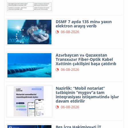
DSMF 7 ayda 135 minə yaxın
elektron arayış verib
06-08-2026
Azərbaycan və Qazaxıstan
Transxəzər Fiber-Optik Kabel
Xəttinin çəkilişini başa çatdırıb
06-08-2026
Nazirlik: “Mobil notariat”
tətbiqinin “mygov”a tam
inteqrasiyası istiqamətində işlər
davam etdirilir
06-08-2026
Beş İcra Hakimiyyəti İT