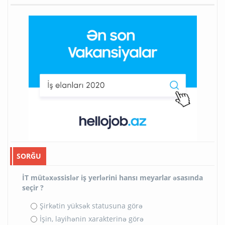
SORĞU
İT mütəxəssislər iş yerlərini hansı meyarlar əsasında
seçir ?
Şirkətin yüksək statusuna görə
İşin, layihənin xarakterinə görə