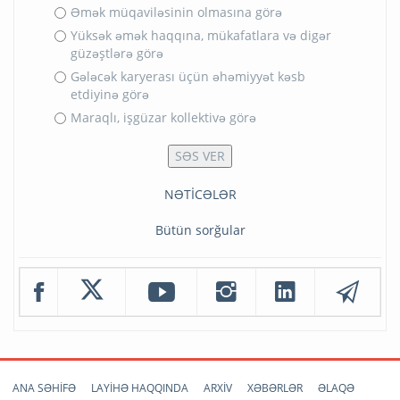
Əmək müqaviləsinin olmasına görə
Yüksək əmək haqqına, mükafatlara və digər
güzəştlərə görə
Gələcək karyerası üçün əhəmiyyət kəsb
etdiyinə görə
Maraqlı, işgüzar kollektivə görə
NƏTİCƏLƏR
Bütün sorğular
ANA SƏHİFƏ
LAYİHƏ HAQQINDA
ARXİV
XƏBƏRLƏR
ƏLAQƏ