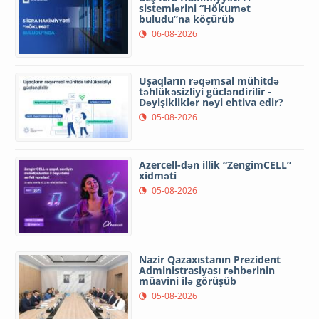
sistemlərini “Hökumət
buludu”na köçürüb
06-08-2026
Uşaqların rəqəmsal mühitdə
təhlükəsizliyi gücləndirilir -
Dəyişikliklər nəyi ehtiva edir?
05-08-2026
Azercell-dən illik “ZengimCELL”
xidməti
05-08-2026
Nazir Qazaxıstanın Prezident
Administrasiyası rəhbərinin
müavini ilə görüşüb
05-08-2026