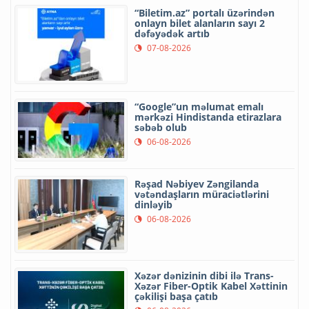
“Biletim.az” portalı üzərindən
onlayn bilet alanların sayı 2
dəfəyədək artıb
07-08-2026
“Google”un məlumat emalı
mərkəzi Hindistanda etirazlara
səbəb olub
06-08-2026
Rəşad Nəbiyev Zəngilanda
vətəndaşların müraciətlərini
dinləyib
06-08-2026
Xəzər dənizinin dibi ilə Trans-
Xəzər Fiber-Optik Kabel Xəttinin
çəkilişi başa çatıb