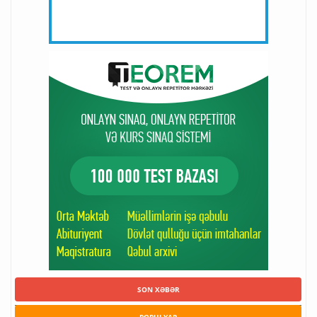
SON XƏBƏR
POPULYAR