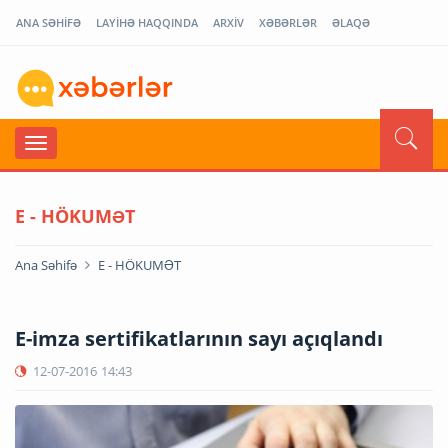
ANA SƏHİFƏ
LAYİHƏ HAQQINDA
ARXİV
XƏBƏRLƏR
ƏLAQƏ
E - HÖKUMƏT
Ana Səhifə
E - HÖKUMƏT
E-imza sertifikatlarının sayı açıqlandı
12-07-2016
14:43