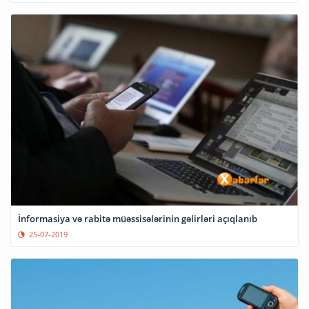
İnformasiya və rabitə müəssisələrinin gəlirləri açıqlanıb
25-07-2019