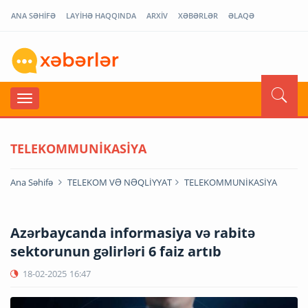
ANA SƏHİFƏ
LAYİHƏ HAQQINDA
ARXİV
XƏBƏRLƏR
ƏLAQƏ
TELEKOMMUNİKASİYA
Ana Səhifə
TELEKOM VƏ NƏQLİYYAT
TELEKOMMUNİKASİYA
Azərbaycanda informasiya və rabitə
sektorunun gəlirləri 6 faiz artıb
18-02-2025
16:47