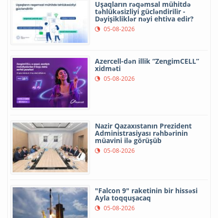
Uşaqların rəqəmsal mühitdə
təhlükəsizliyi gücləndirilir -
Dəyişikliklər nəyi ehtiva edir?
05-08-2026
Azercell-dən illik “ZengimCELL”
xidməti
05-08-2026
Nazir Qazaxıstanın Prezident
Administrasiyası rəhbərinin
müavini ilə görüşüb
05-08-2026
"Falcon 9" raketinin bir hissəsi
Ayla toqquşacaq
05-08-2026