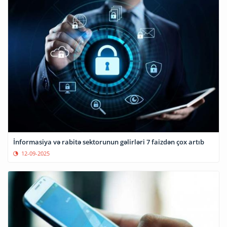
İnformasiya və rabitə sektorunun gəlirləri 7 faizdən çox artıb
12-09-2025