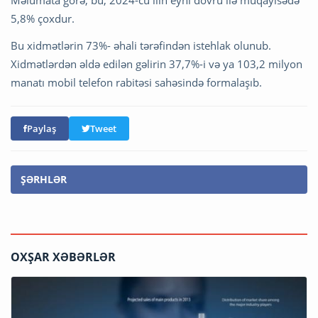
5,8% çoxdur.
Bu xidmətlərin 73%- əhali tərəfindən istehlak olunub.
Xidmətlərdən əldə edilən gəlirin 37,7%-i və ya 103,2 milyon
manatı mobil telefon rabitəsi sahəsində formalaşıb.
Paylaş
Tweet
ŞƏRHLƏR
OXŞAR XƏBƏRLƏR