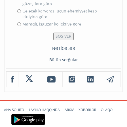
güzəştlərə görə
Gələcək karyerası üçün əhəmiyyət kəsb
etdiyinə görə
Maraqlı, işgüzar kollektivə görə
NƏTİCƏLƏR
Bütün sorğular
ANA SƏHİFƏ
LAYİHƏ HAQQINDA
ARXİV
XƏBƏRLƏR
ƏLAQƏ