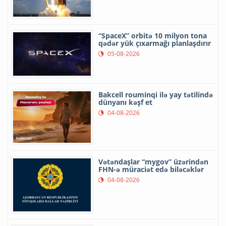
“SpaceX” orbitə 10 milyon tona
qədər yük çıxarmağı planlaşdırır
05-08-2026
Bakcell rouminqi ilə yay tətilində
dünyanı kəşf et
04-08-2026
Vətəndaşlar “mygov” üzərindən
FHN-ə müraciət edə biləcəklər
04-08-2026