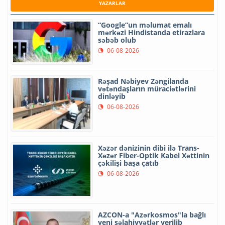
YAZARLAR
“Google”un məlumat emalı
mərkəzi Hindistanda etirazlara
səbəb olub
06-08-2026
Rəşad Nəbiyev Zəngilanda
vətəndaşların müraciətlərini
dinləyib
06-08-2026
Xəzər dənizinin dibi ilə Trans-
Xəzər Fiber-Optik Kabel Xəttinin
çəkilişi başa çatıb
06-08-2026
AZCON-a "Azərkosmos"la bağlı
yeni səlahiyyətlər verilib