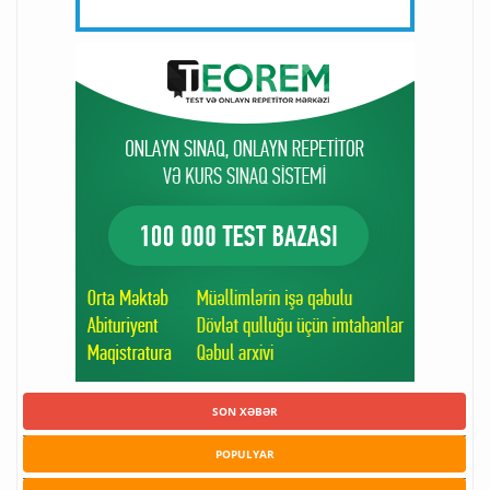
SON XƏBƏR
POPULYAR