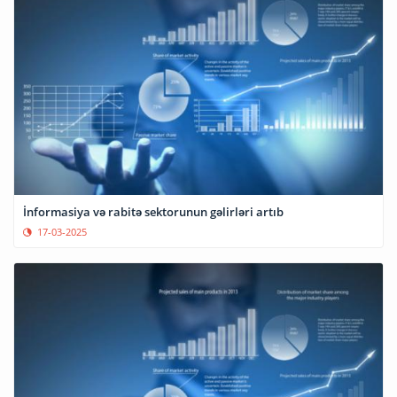
İnformasiya və rabitə sektorunun gəlirləri artıb
17-03-2025