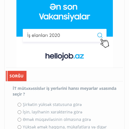
SORĞU
İT mütəxəssislər iş yerlərini hansı meyarlar əsasında
seçir ?
Şirkətin yüksək statusuna görə
İşin, layihənin xarakterinə görə
Əmək müqaviləsinin olmasına görə
Yüksək əmək haqqına, mükafatlara və digər