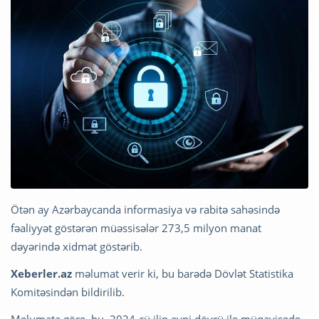
Ötən ay Azərbaycanda informasiya və rabitə sahəsində
fəaliyyət göstərən müəssisələr 273,5 milyon manat
dəyərində xidmət göstərib.
Xeberler.az
məlumat verir ki, bu barədə Dövlət Statistika
Komitəsindən bildirilib.
Məlumata görə, bu, 2024-cü ilin eyni dövrü ilə müqayisədə