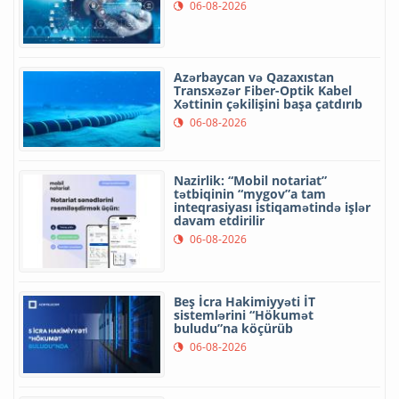
06-08-2026
Azərbaycan və Qazaxıstan
Transxəzər Fiber-Optik Kabel
Xəttinin çəkilişini başa çatdırıb
06-08-2026
Nazirlik: “Mobil notariat”
tətbiqinin “mygov”a tam
inteqrasiyası istiqamətində işlər
davam etdirilir
06-08-2026
Beş İcra Hakimiyyəti İT
sistemlərini “Hökumət
buludu”na köçürüb
06-08-2026