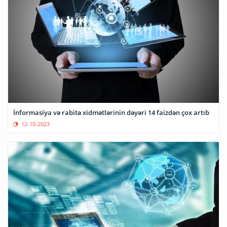
İnformasiya və rabitə xidmətlərinin dəyəri 14 faizdən çox artıb
12-10-2023