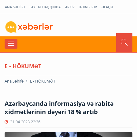
ANA SƏHİFƏ
LAYİHƏ HAQQINDA
ARXİV
XƏBƏRLƏR
ƏLAQƏ
E - HÖKUMƏT
Ana Səhifə
E - HÖKUMƏT
Azərbaycanda informasiya və rabitə
xidmətlərinin dəyəri 18 % artıb
21-04-2023
22:36