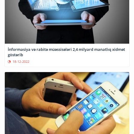
İnformasiya və rabitə müəssisələri 2,4 milyard manatlıq xidmət
göstərib
18-12-2022