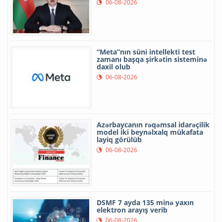
06-08-2026
“Meta”nın süni intellekti test
zamanı başqa şirkətin sisteminə
daxil olub
06-08-2026
Azərbaycanın rəqəmsal idarəçilik
model iki beynəlxalq mükafata
layiq görülüb
06-08-2026
DSMF 7 ayda 135 minə yaxın
elektron arayış verib
06-08-2026