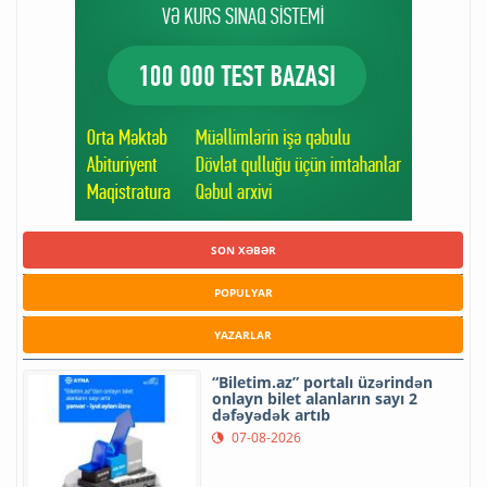
SON XƏBƏR
POPULYAR
YAZARLAR
“Biletim.az” portalı üzərindən
onlayn bilet alanların sayı 2
dəfəyədək artıb
07-08-2026