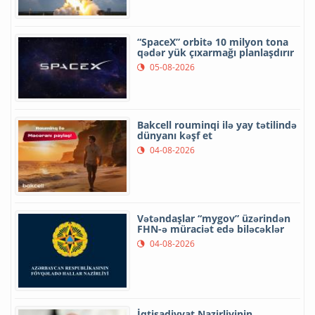
“SpaceX” orbitə 10 milyon tona
qədər yük çıxarmağı planlaşdırır
05-08-2026
Bakcell rouminqi ilə yay tətilində
dünyanı kəşf et
04-08-2026
Vətəndaşlar “mygov” üzərindən
FHN-ə müraciət edə biləcəklər
04-08-2026
İqtisadiyyat Nazirliyinin