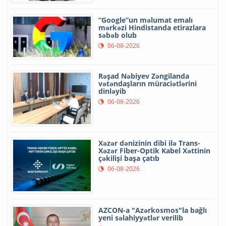
“Google”un məlumat emalı
mərkəzi Hindistanda etirazlara
səbəb olub
06-08-2026
Rəşad Nəbiyev Zəngilanda
vətəndaşların müraciətlərini
dinləyib
06-08-2026
Xəzər dənizinin dibi ilə Trans-
Xəzər Fiber-Optik Kabel Xəttinin
çəkilişi başa çatıb
06-08-2026
AZCON-a "Azərkosmos"la bağlı
yeni səlahiyyətlər verilib