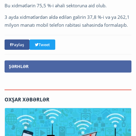
Bu xidmətlərin 75,5 %-i əhali sektoruna aid olub.
3 ayda xidmətlərdən əldə edilən gəlirin 37,8 %-i və ya 262,1
milyon manatı mobil telefon rabitəsi sahəsində formalaşıb.
Paylaş
Tweet
ŞƏRHLƏR
OXŞAR XƏBƏRLƏR