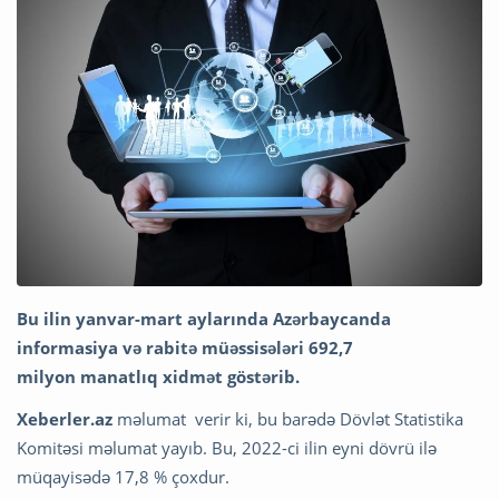
Bu ilin yanvar-mart aylarında Azərbaycanda
informasiya və rabitə müəssisələri 692,7
milyon manatlıq xidmət göstərib.
Xeberler.az
məlumat verir ki, bu barədə Dövlət Statistika
Komitəsi məlumat yayıb. Bu, 2022-ci ilin eyni dövrü ilə
müqayisədə 17,8 % çoxdur.