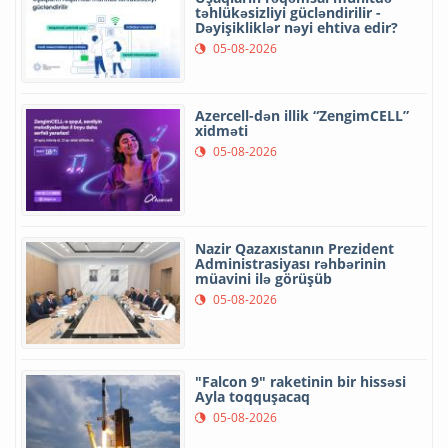
təhlükəsizliyi gücləndirilir -
Dəyişikliklər nəyi ehtiva edir?
05-08-2026
Azercell-dən illik “ZengimCELL”
xidməti
05-08-2026
Nazir Qazaxıstanın Prezident
Administrasiyası rəhbərinin
müavini ilə görüşüb
05-08-2026
"Falcon 9" raketinin bir hissəsi
Ayla toqquşacaq
05-08-2026