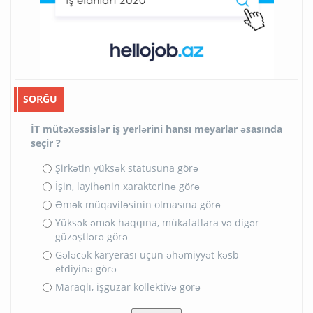
SORĞU
İT mütəxəssislər iş yerlərini hansı meyarlar əsasında
seçir ?
Şirkətin yüksək statusuna görə
İşin, layihənin xarakterinə görə
Əmək müqaviləsinin olmasına görə
Yüksək əmək haqqına, mükafatlara və digər
güzəştlərə görə
Gələcək karyerası üçün əhəmiyyət kəsb
etdiyinə görə
Maraqlı, işgüzar kollektivə görə