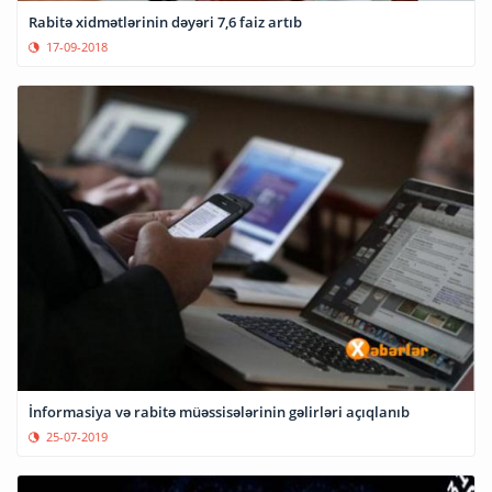
Rabitə xidmətlərinin dəyəri 7,6 faiz artıb
17-09-2018
İnformasiya və rabitə müəssisələrinin gəlirləri açıqlanıb
25-07-2019