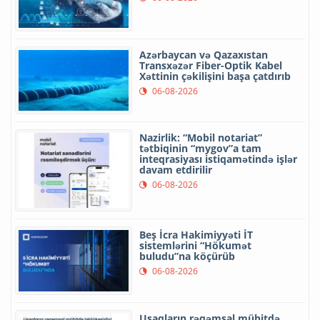
Azərbaycan və Qazaxıstan
Transxəzər Fiber-Optik Kabel
Xəttinin çəkilişini başa çatdırıb
06-08-2026
Nazirlik: “Mobil notariat”
tətbiqinin “mygov”a tam
inteqrasiyası istiqamətində işlər
davam etdirilir
06-08-2026
Beş İcra Hakimiyyəti İT
sistemlərini “Hökumət
buludu”na köçürüb
06-08-2026
Uşaqların rəqəmsal mühitdə