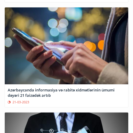
Azərbaycanda informasiya və rabitə xidmətlərinin ümumi
dəyəri 21 faizədək artıb
21-03-2023