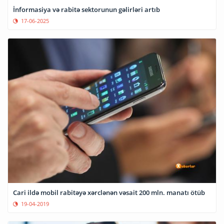
İnformasiya və rabitə sektorunun gəlirləri artıb
17-06-2025
Cari ildə mobil rabitəyə xərclənən vəsait 200 mln. manatı ötüb
19-04-2019