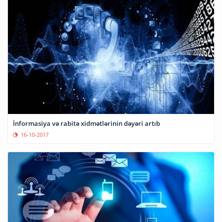
İnformasiya və rabitə xidmətlərinin dəyəri artıb
16-10-2017