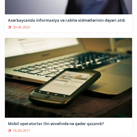
Azərbaycanda informasiya və rabitə xidmətlərinin dəyəri atıb
30-06-2023
Mobil operatorlar ilin əvvəlində nə qədər qazanıb?
16-03-2017