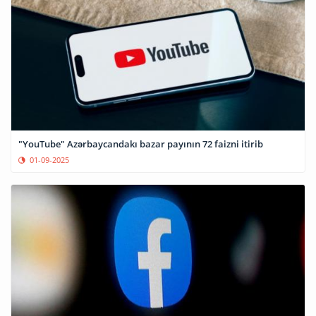
"YouTube" Azərbaycandakı bazar payının 72 faizni itirib
01-09-2025