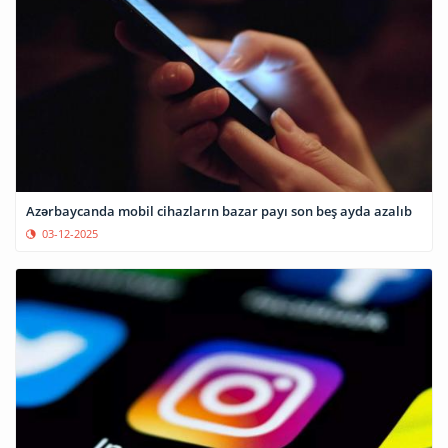
Azərbaycanda mobil cihazların bazar payı son beş ayda azalıb
03-12-2025