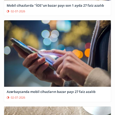
Mobil cihazlarda "İOS"un bazar payı son 1 ayda 27 faiz azalıb
02-07-2026
Azərbaycanda mobil cihazların bazar payı 27 faiz azalıb
02-07-2026