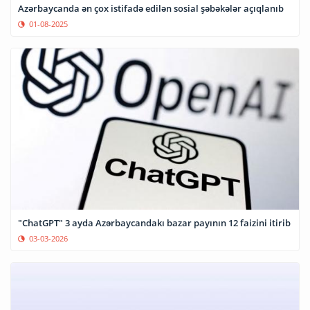
Azərbaycanda ən çox istifadə edilən sosial şəbəkələr açıqlanıb
01-08-2025
"ChatGPT" 3 ayda Azərbaycandakı bazar payının 12 faizini itirib
03-03-2026