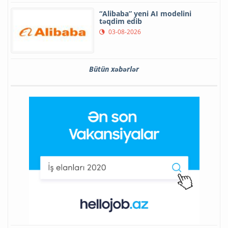
“Alibaba” yeni AI modelini
təqdim edib
03-08-2026
Bütün xəbərlər