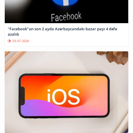
"Facebook"un son 2 ayda Azərbaycandakı bazar payı 4 dəfə
azalıb
03-07-2026