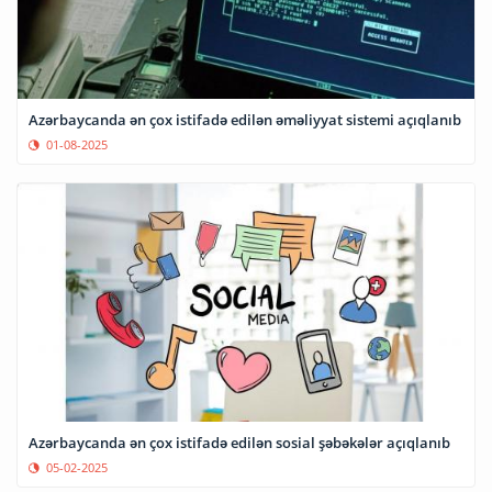
Azərbaycanda ən çox istifadə edilən əməliyyat sistemi açıqlanıb
01-08-2025
Azərbaycanda ən çox istifadə edilən sosial şəbəkələr açıqlanıb
05-02-2025