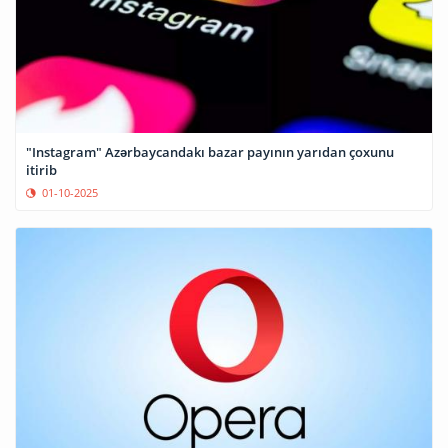
"Instagram" Azərbaycandakı bazar payının yarıdan çoxunu
itirib
01-10-2025