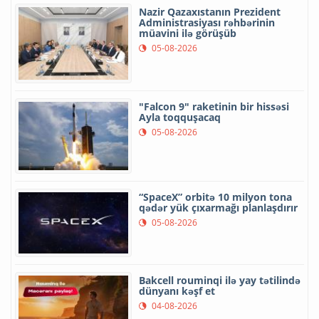
Nazir Qazaxıstanın Prezident
Administrasiyası rəhbərinin
müavini ilə görüşüb
05-08-2026
"Falcon 9" raketinin bir hissəsi
Ayla toqquşacaq
05-08-2026
“SpaceX” orbitə 10 milyon tona
qədər yük çıxarmağı planlaşdırır
05-08-2026
Bakcell rouminqi ilə yay tətilində
dünyanı kəşf et
04-08-2026