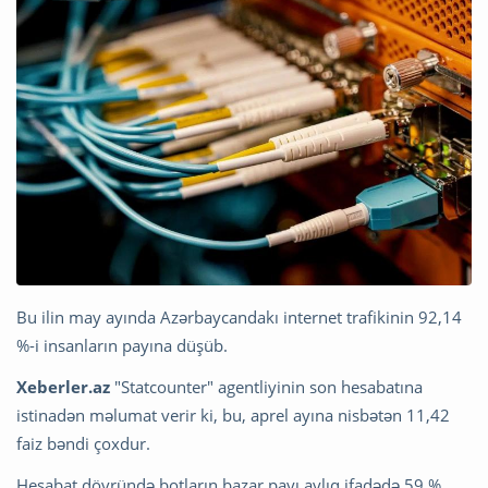
Bu ilin may ayında Azərbaycandakı internet trafikinin 92,14
%-i insanların payına düşüb.
Xeberler.az
"Statcounter" agentliyinin son hesabatına
istinadən məlumat verir ki, bu, aprel ayına nisbətən 11,42
faiz bəndi çoxdur.
Hesabat dövründə botların bazar payı aylıq ifadədə 59 %