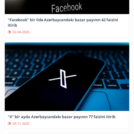
"Facebook" bir ildə Azərbaycandakı bazar payının 42 faizini
itirib
02-04-2026
"X" bir ayda Azərbaycandakı bazar payının 77 faizini itirib
03-11-2025