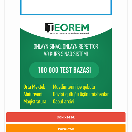
SON XƏBƏR
POPULYAR