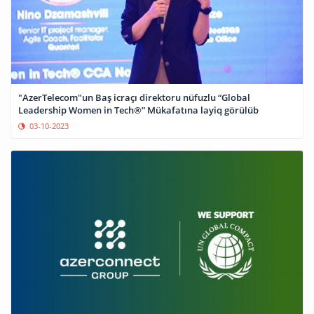
"AzerTelecom"un Baş icraçı direktoru nüfuzlu “Global
Leadership Women in Tech®” Mükafatına layiq görülüb
03-10-2023