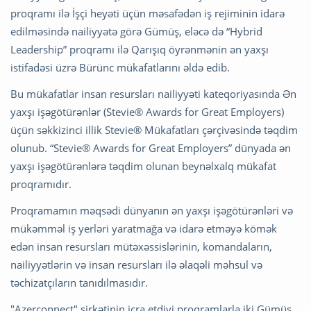
proqramı ilə İşçi heyəti üçün məsafədən iş rejiminin idarə
edilməsində nailiyyətə görə Gümüş, eləcə də “Hybrid
Leadership” proqramı ilə Qarışıq öyrənmənin ən yaxşı
istifadəsi üzrə Bürünc mükafatlarını əldə edib.
Bu mükafatlar insan resursları nailiyyəti kateqoriyasında Ən
yaxşı işəgötürənlər (Stevie® Awards for Great Employers)
üçün səkkizinci illik Stevie® Mükafatları çərçivəsində təqdim
olunub. “Stevie® Awards for Great Employers” dünyada ən
yaxşı işəgötürənlərə təqdim olunan beynəlxalq mükafat
proqramıdır.
Proqramamın məqsədi dünyanın ən yaxşı işəgötürənləri və
mükəmməl iş yerləri yaratmağa və idarə etməyə kömək
edən insan resursları mütəxəssislərinin, komandaların,
nailiyyətlərin və insan resursları ilə əlaqəli məhsul və
təchizatçıların tanıdılmasıdır.
"Azerconnect" şirkətinin icra etdiyi proqramlarla iki Gümüş