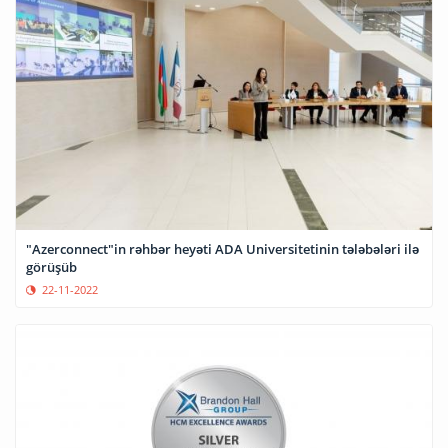
"Azerconnect"in rəhbər heyəti ADA Universitetinin tələbələri ilə
görüşüb
22-11-2022