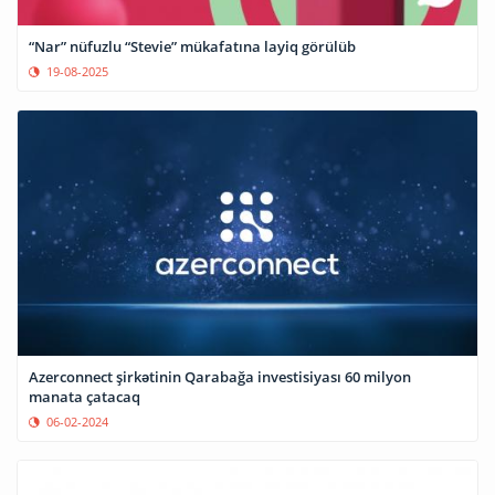
“Nar” nüfuzlu “Stevie” mükafatına layiq görülüb
19-08-2025
Azerconnect şirkətinin Qarabağa investisiyası 60 milyon
manata çatacaq
06-02-2024