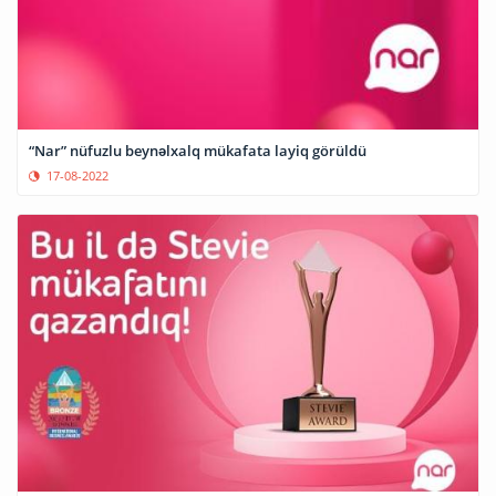
“Nar” nüfuzlu beynəlxalq mükafata layiq görüldü
17-08-2022