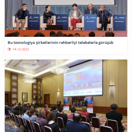
Bu texnologiya şirkətlərinin rəhbərliyi tələbələrlə görüşüb
14-12-2022