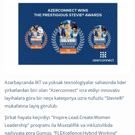
Azərbaycanda İKT və yüksək texnologiyalar sahəsində lider
şirkətlərdən biri olan "Azerconnect" icra etdiyi innovativ
layihələrə görə bir neçə kateqoriya üzrə nüfuzlu "Stevie®"
mükafatına layiq görülüb.
Şirkət həyata keçirdiyi "Inspire.Lead.Create:Women
Leadership" proqramı ilə Müxtəliflik və inklüzivlikdə
nailiyyətə görə Gümüş, “FLEXcellence:Hybrid Working”