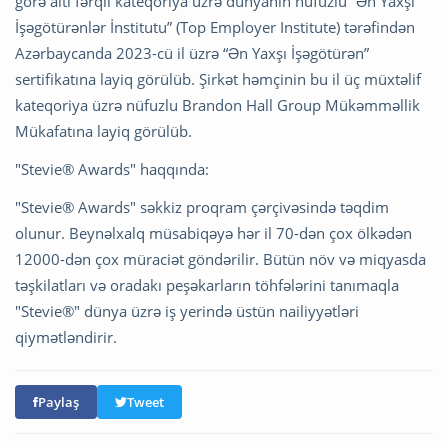
görə altı fərqli kateqoriya üzrə dünyanın nüfuzlu “Ən Yaxşı
İşəgötürənlər İnstitutu” (Top Employer Institute) tərəfindən
Azərbaycanda 2023-cü il üzrə “Ən Yaxşı İşəgötürən”
sertifikatına layiq görülüb. Şirkət həmçinin bu il üç müxtəlif
kateqoriya üzrə nüfuzlu Brandon Hall Group Mükəmməllik
Mükafatına layiq görülüb.
"Stevie® Awards" haqqında:
"Stevie® Awards" səkkiz proqram çərçivəsində təqdim
olunur. Beynəlxalq müsabiqəyə hər il 70-dən çox ölkədən
12000-dən çox müraciət göndərilir. Bütün növ və miqyasda
təşkilatları və oradakı peşəkarların töhfələrini tanımaqla
"Stevie®" dünya üzrə iş yerində üstün nailiyyətləri
qiymətləndirir.
Paylaş
Tweet