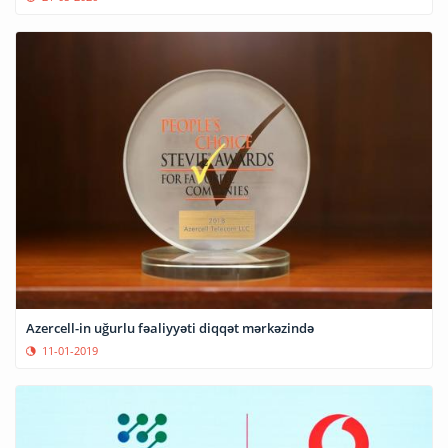
Azercell-in uğurlu fəaliyyəti diqqət mərkəzində
11-01-2019