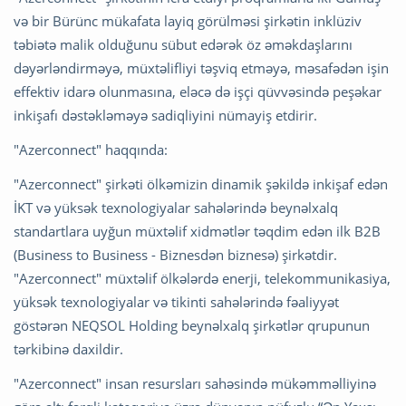
və bir Bürünc mükafata layiq görülməsi şirkətin inklüziv
təbiətə malik olduğunu sübut edərək öz əməkdaşlarını
dəyərləndirməyə, müxtəlifliyi təşviq etməyə, məsafədən işin
effektiv idarə olunmasına, eləcə də işçi qüvvəsində peşəkar
inkişafı dəstəkləməyə sadiqliyini nümayiş etdirir.
"Azerconnect" haqqında:
"Azerconnect" şirkəti ölkəmizin dinamik şəkildə inkişaf edən
İKT və yüksək texnologiyalar sahələrində beynəlxalq
standartlara uyğun müxtəlif xidmətlər təqdim edən ilk B2B
(Business to Business - Biznesdən biznesə) şirkətdir.
"Azerconnect" müxtəlif ölkələrdə enerji, telekommunikasiya,
yüksək texnologiyalar və tikinti sahələrində fəaliyyət
göstərən NEQSOL Holding beynəlxalq şirkətlər qrupunun
tərkibinə daxildir.
"Azerconnect" insan resursları sahəsində mükəmməlliyinə