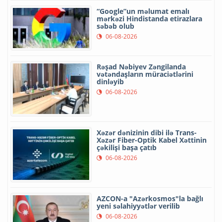
“Google”un məlumat emalı
mərkəzi Hindistanda etirazlara
səbəb olub
06-08-2026
Rəşad Nəbiyev Zəngilanda
vətəndaşların müraciətlərini
dinləyib
06-08-2026
Xəzər dənizinin dibi ilə Trans-
Xəzər Fiber-Optik Kabel Xəttinin
çəkilişi başa çatıb
06-08-2026
AZCON-a "Azərkosmos"la bağlı
yeni səlahiyyətlər verilib
06-08-2026