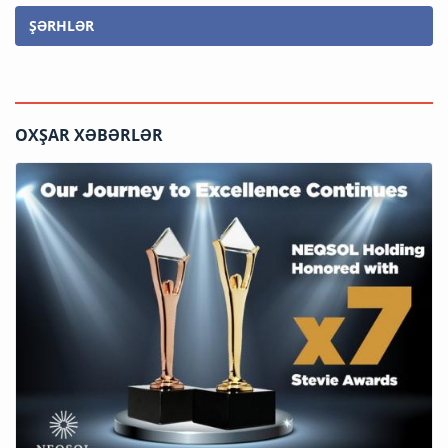
ŞƏRHLƏR
OXŞAR XƏBƏRLƏR