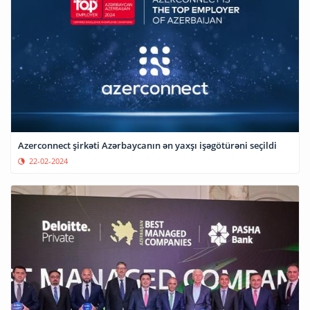
Azerconnect şirkəti Azərbaycanın ən yaxşı işəgötürəni seçildi
22-02-2024