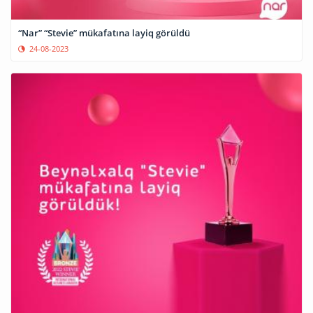
“Nar” “Stevie” mükafatına layiq görüldü
24-08-2023