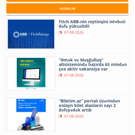
YAZARLAR
Fitch ABB-nin reytinqini növbəti
dəfə yüksəltdi!
07-08-2026
“Əmək və Məşğulluq”
altsistemində hazırda 65 mindən
çox aktiv vakansiya var
07-08-2026
“Biletim.az” portalı üzərindən
onlayn bilet alanların sayı 2
dəfəyədək artıb
07-08-2026