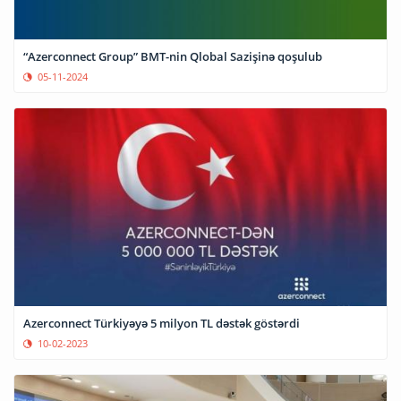
“Azerconnect Group” BMT-nin Qlobal Sazişinə qoşulub
05-11-2024
Azerconnect Türkiyəyə 5 milyon TL dəstək göstərdi
10-02-2023