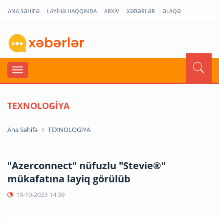
ANA SƏHİFƏ
LAYİHƏ HAQQINDA
ARXİV
XƏBƏRLƏR
ƏLAQƏ
TEXNOLOGİYA
Ana Səhifə
TEXNOLOGİYA
"Azerconnect" nüfuzlu "Stevie®"
mükafatına layiq görülüb
19-10-2023
14:39