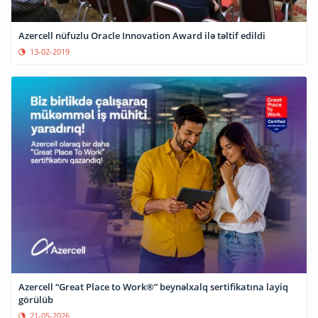
Azercell nüfuzlu Oracle Innovation Award ilə təltif edildi
13-02-2019
Azercell “Great Place to Work®” beynəlxalq sertifikatına layiq
görülüb
21-05-2026