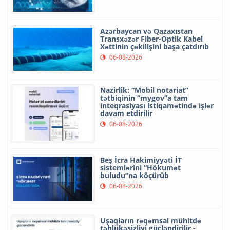
Azərbaycan və Qazaxıstan
Transxəzər Fiber-Optik Kabel
Xəttinin çəkilişini başa çatdırıb
06-08-2026
Nazirlik: “Mobil notariat”
tətbiqinin “mygov”a tam
inteqrasiyası istiqamətində işlər
davam etdirilir
06-08-2026
Beş İcra Hakimiyyəti İT
sistemlərini “Hökumət
buludu”na köçürüb
06-08-2026
Uşaqların rəqəmsal mühitdə
təhlükəsizliyi gücləndirilir -