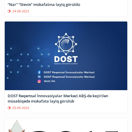
“Nar” “Stevie” mükafatına layiq görüldü
24-08-2023
DOST Rəqəmsal İnnovasiyalar Mərkəzi ABŞ-də keçirilən
müsabiqədə mükafata layiq görülüb
03-09-2024