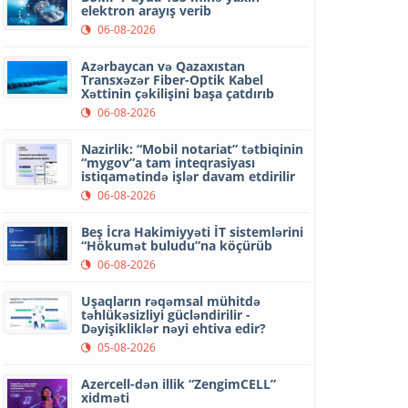
elektron arayış verib
06-08-2026
Azərbaycan və Qazaxıstan
Transxəzər Fiber-Optik Kabel
Xəttinin çəkilişini başa çatdırıb
06-08-2026
Nazirlik: “Mobil notariat” tətbiqinin
“mygov”a tam inteqrasiyası
istiqamətində işlər davam etdirilir
06-08-2026
Beş İcra Hakimiyyəti İT sistemlərini
“Hökumət buludu”na köçürüb
06-08-2026
Uşaqların rəqəmsal mühitdə
təhlükəsizliyi gücləndirilir -
Dəyişikliklər nəyi ehtiva edir?
05-08-2026
Azercell-dən illik “ZengimCELL”
xidməti