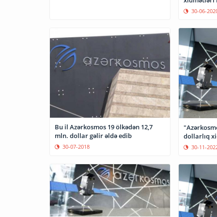
xidmətləri 
30-06-202
Bu il Azərkosmos 19 ölkədən 12,7
"Azərkosmos
mln. dollar gəlir əldə edib
dollarlıq x
30-07-2018
30-11-202