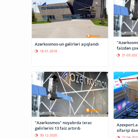
"Azərkosmos
Azərkosmos-un gəlirləri açıqlandı
faizdən çox
18-01-2018
31-03-202
"Azərkosmos" noyabrda ixrac
Azexport.az
gəlirlərini 13 faiz artırıb
sifarişi dax
30-12-2020
27-04-201