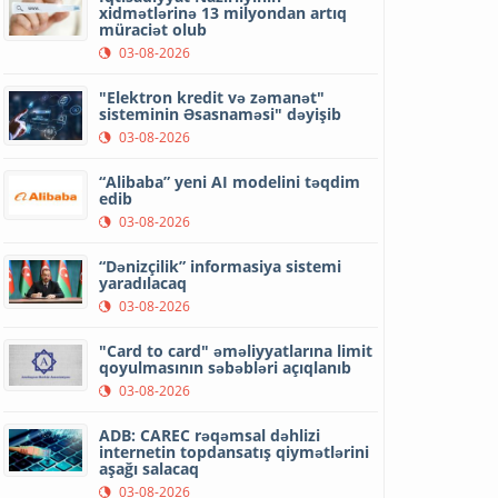
xidmətlərinə 13 milyondan artıq
müraciət olub
03-08-2026
"Elektron kredit və zəmanət"
sisteminin Əsasnaməsi" dəyişib
03-08-2026
“Alibaba” yeni AI modelini təqdim
edib
03-08-2026
“Dənizçilik” informasiya sistemi
yaradılacaq
03-08-2026
"Card to card" əməliyyatlarına limit
qoyulmasının səbəbləri açıqlanıb
03-08-2026
ADB: CAREC rəqəmsal dəhlizi
internetin topdansatış qiymətlərini
aşağı salacaq
03-08-2026