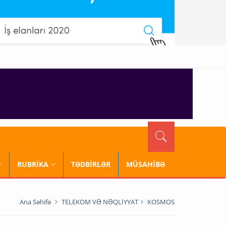
RUBRİKA
TƏDBİRLƏR
MÜSAHİBƏ
Ana Səhifə
TELEKOM VƏ NƏQLİYYAT
KOSMOS