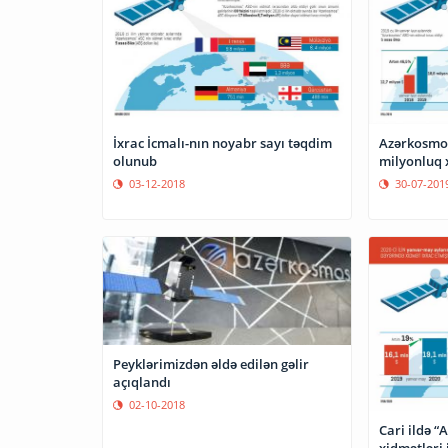
İxrac İcmalı-nın noyabr sayı təqdim
Azərkosmos
olunub
milyonluq 
03-12-2018
30-07-201
Peyklərimizdən əldə edilən gəlir
açıqlandı
02-10-2018
Cari ildə “