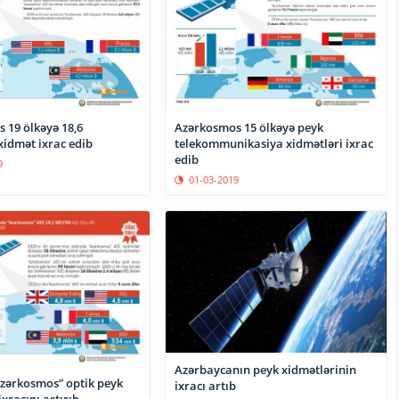
 19 ölkəyə 18,6
Azərkosmos 15 ölkəyə peyk
xidmət ixrac edib
telekommunikasiya xidmətləri ixrac
edib
9
01-03-2019
Azərbaycanın peyk xidmətlərinin
Azərkosmos” optik peyk
ixracı artıb