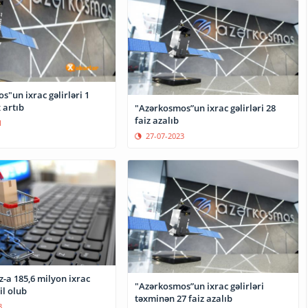
"un ixrac gəlirləri 1
 artıb
"Azərkosmos”un ixrac gəlirləri 28
faiz azalıb
1
27-07-2023
-a 185,6 milyon ixrac
"Azərkosmos”un ixrac gəlirləri
il olub
təxminən 27 faiz azalıb
8