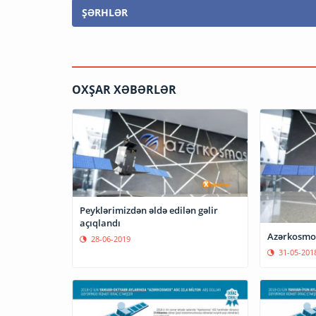
ŞƏRHLƏR
OXŞAR XƏBƏRLƏR
Peyklərimizdən əldə edilən gəlir
açıqlandı
Azərkosmos-
28-06-2019
31-05-201