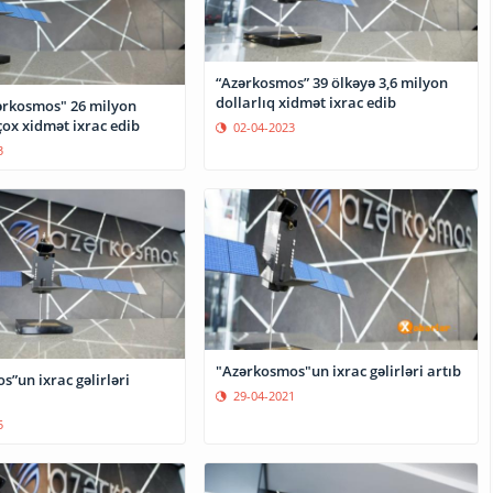
“Azərkosmos” 39 ölkəyə 3,6 milyon
dollarlıq xidmət ixrac edib
zərkosmos" 26 milyon
çox xidmət ixrac edib
02-04-2023
3
"Azərkosmos"un ixrac gəlirləri artıb
”un ixrac gəlirləri
29-04-2021
5