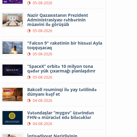
05-08-2026
Nazir Qazaxıstanın Prezident
Administrasiyası rəhbərinin
müavini ilə görüşüb
05-08-2026
"Falcon 9" raketinin bir hissəsi Ayla
toqquşacaq
05-08-2026
“SpaceX” orbitə 10 milyon tona
qədər yük çıxarmağı planlaşdırır
05-08-2026
Bakcell rouminqi ilə yay tətilində
dünyanı kəşf et
04-08-2026
Vətəndaşlar “mygov” üzərindən
FHN-ə müraciət edə biləcəklər
04-08-2026
İqtisadiyyat Nazirliyinin