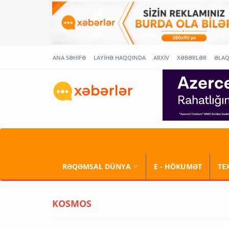
ANA SƏHİFƏ
LAYİHƏ HAQQINDA
ARXİV
XƏBƏRLƏR
ƏLA
RƏQƏMSAL DÜNYA
E - HÖKUMƏT
TE
KOSMOS