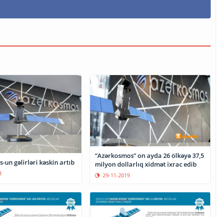
“Azərkosmos” on ayda 26 ölkəyə 37,5
un gəlirləri kəskin artıb
milyon dollarlıq xidmət ixrac edib
8
29-11-2019