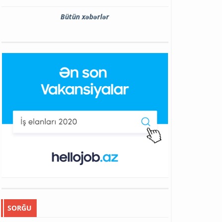
Bütün xəbərlər
SORĞU