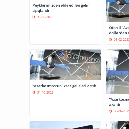
Peyklərimizdən əldə edilən gəlir
açıqlandı
31-10-2018
Ötən il “A
dollardan 
01-02-202
“Azərkosmos”un ixrac gəlirləri artıb
31-10-2022
“Azərkosmos
azalıb
30-06-202