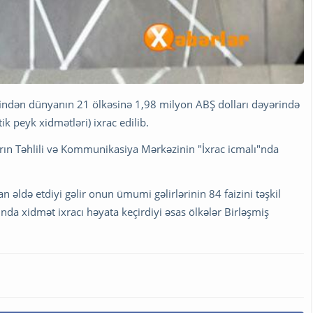
findən dünyanın 21 ölkəsinə 1,98 milyon ABŞ dolları dəyərində
 peyk xidmətləri) ixrac edilib.
tların Təhlili və Kommunikasiya Mərkəzinin "İxrac icmalı"nda
n əldə etdiyi gəlir onun ümumi gəlirlərinin 84 faizini təşkil
nda xidmət ixracı həyata keçirdiyi əsas ölkələr Birləşmiş