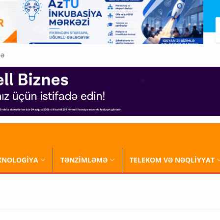
QƏ
XNOLOGİYA
TƏNZİMLƏMƏ
TELEKOM VƏ NƏQLİYYAT