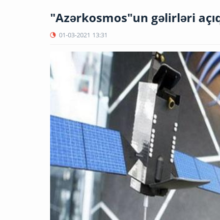
"Azərkosmos"un gəlirləri açı
01-03-2021
13:31