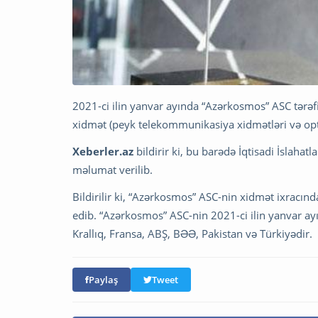
2021-ci ilin yanvar ayında “Azərkosmos” ASC tərə
xidmət (peyk telekommunikasiya xidmətləri və optik
Xeberler.az
bildirir ki, bu barədə İqtisadi İslaha
məlumat verilib.
Bildirilir ki, “Azərkosmos” ASC-nin xidmət ixracında
edib. “Azərkosmos” ASC-nin 2021-ci ilin yanvar ayı
Krallıq, Fransa, ABŞ, BƏƏ, Pakistan və Türkiyədir.
Paylaş
Tweet