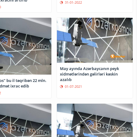
ixracını artırıb
31-01-2022
0
May ayında Azərbaycanın peyk
xidmətlərindən gəlirləri kəskin
azalıb
" bu il təqribən 22 mln.
idmət ixrac edib
01-07-2021
2