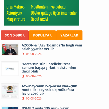
SON XƏBƏR
POPULYAR
YAZARLAR
AZCON-a "Azərkosmos"la bağlı yeni
səlahiyyətlər verilib
06-08-2026
“Meta”nın süni intellekti test
zamanı başqa şirkətin sisteminə
daxil olub
06-08-2026
Azərbaycanın rəqəmsal idarəçilik
model iki beynəlxalq mükafata
layiq görülüb
06-08-2026
DSMF 7 ayda 135 minə yaxın