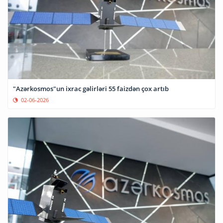
"Azərkosmos"un ixrac gəlirləri 55 faizdən çox artıb
02-06-2026