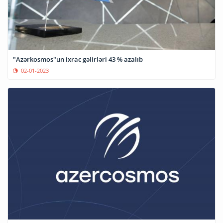
"Azərkosmos"un ixrac gəlirləri 43 % azalıb
02-01-2023