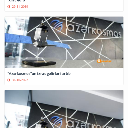
29-11-2019
“Azərkosmos”un ixrac gəlirləri artıb
31-10-2022