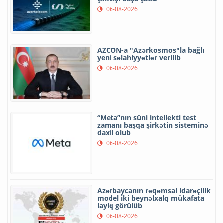
06-08-2026
AZCON-a "Azərkosmos"la bağlı
yeni səlahiyyətlər verilib
06-08-2026
“Meta”nın süni intellekti test
zamanı başqa şirkətin sisteminə
daxil olub
06-08-2026
Azərbaycanın rəqəmsal idarəçilik
model iki beynəlxalq mükafata
layiq görülüb
06-08-2026