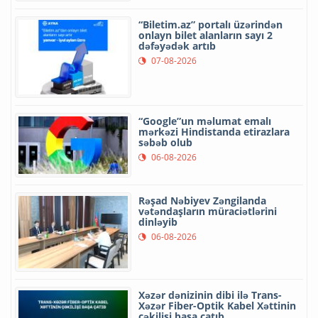
“Biletim.az” portalı üzərindən
onlayn bilet alanların sayı 2
dəfəyədək artıb
07-08-2026
“Google”un məlumat emalı
mərkəzi Hindistanda etirazlara
səbəb olub
06-08-2026
Rəşad Nəbiyev Zəngilanda
vətəndaşların müraciətlərini
dinləyib
06-08-2026
Xəzər dənizinin dibi ilə Trans-
Xəzər Fiber-Optik Kabel Xəttinin
çəkilişi başa çatıb