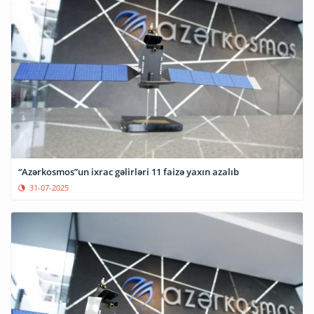
“Azərkosmos”un ixrac gəlirləri 11 faizə yaxın azalıb
31-07-2025