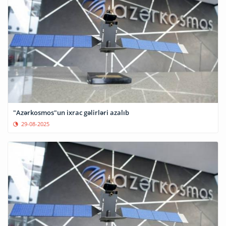
"Azərkosmos"un ixrac gəlirləri azalıb
29-08-2025