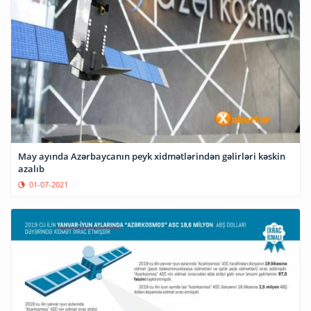
May ayında Azərbaycanın peyk xidmətlərindən gəlirləri kəskin
azalıb
01-07-2021