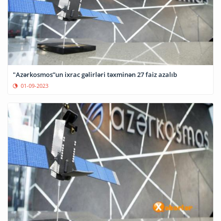
"Azərkosmos”un ixrac gəlirləri təxminən 27 faiz azalıb
01-09-2023