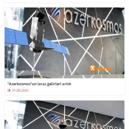
“Azərkosmos”un ixrac gəlirləri artıb
31-08-2020