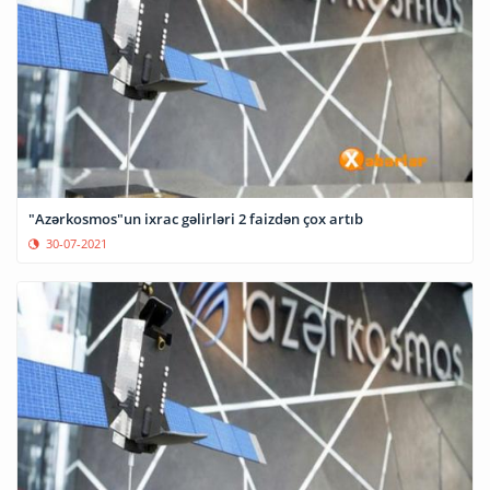
"Azərkosmos"un ixrac gəlirləri 2 faizdən çox artıb
30-07-2021