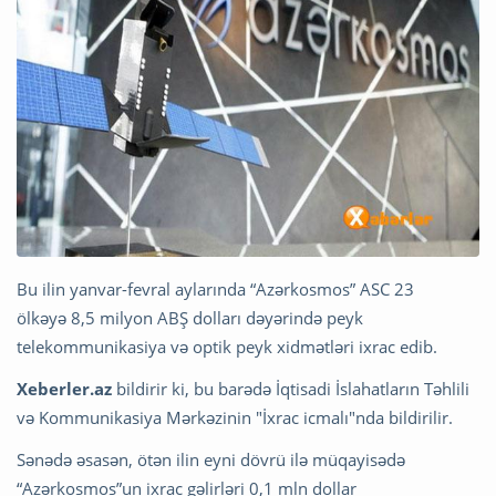
Bu ilin yanvar-fevral aylarında “Azərkosmos” ASC 23
ölkəyə 8,5 milyon ABŞ dolları dəyərində peyk
telekommunikasiya və optik peyk xidmətləri ixrac edib.
Xeberler.az
bildirir ki, bu barədə İqtisadi İslahatların Təhlili
və Kommunikasiya Mərkəzinin "İxrac icmalı"nda bildirilir.
Sənədə əsasən, ötən ilin eyni dövrü ilə müqayisədə
“Azərkosmos”un ixrac gəlirləri 0,1 mln dollar