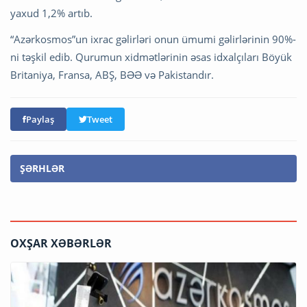
yaxud 1,2% artıb.
“Azərkosmos”un ixrac gəlirləri onun ümumi gəlirlərinin 90%-
ni təşkil edib. Qurumun xidmətlərinin əsas idxalçıları Böyük
Britaniya, Fransa, ABŞ, BƏƏ və Pakistandır.
Paylaş
Tweet
ŞƏRHLƏR
OXŞAR XƏBƏRLƏR