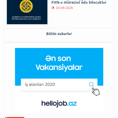
FHN-ə müraciət edə biləcəklər
04-08-2026
Bütün xəbərlər