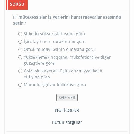
SORĞU
İT mütəxəssislər iş yerlərini hansı meyarlar əsasında
seçir ?
Şirkətin yüksək statusuna görə
İşin, layihənin xarakterinə görə
Əmək müqaviləsinin olmasına görə
Yüksək əmək haqqına, mükafatlara və digər
güzəştlərə görə
Gələcək karyerası üçün əhəmiyyət kəsb
etdiyinə görə
Maraqlı, işgüzar kollektivə görə
NƏTİCƏLƏR
Bütün sorğular