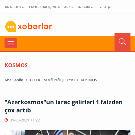
ANA SƏHİFƏ
LAYİHƏ HAQQINDA
ARXİV
XƏBƏRLƏR
ƏLAQƏ
KOSMOS
Ana Səhifə
TELEKOM VƏ NƏQLİYYAT
KOSMOS
"Azərkosmos"un ixrac gəlirləri 1 faizdən
çox artıb
31-03-2021
11:22