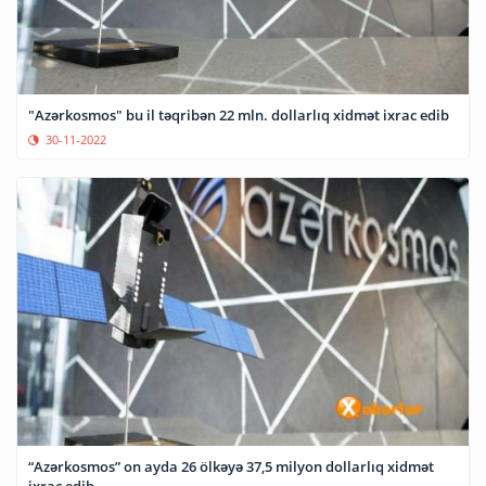
"Azərkosmos" bu il təqribən 22 mln. dollarlıq xidmət ixrac edib
30-11-2022
“Azərkosmos” on ayda 26 ölkəyə 37,5 milyon dollarlıq xidmət
ixrac edib