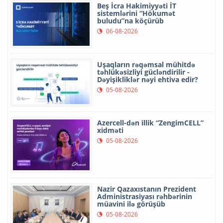
Beş İcra Hakimiyyəti İT
sistemlərini “Hökumət
buludu”na köçürüb
06-08-2026
Uşaqların rəqəmsal mühitdə
təhlükəsizliyi gücləndirilir -
Dəyişikliklər nəyi ehtiva edir?
05-08-2026
Azercell-dən illik “ZengimCELL”
xidməti
05-08-2026
Nazir Qazaxıstanın Prezident
Administrasiyası rəhbərinin
müavini ilə görüşüb
05-08-2026