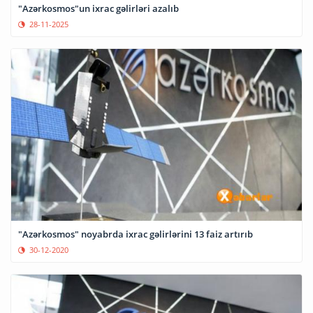
"Azərkosmos"un ixrac gəlirləri azalıb
28-11-2025
"Azərkosmos" noyabrda ixrac gəlirlərini 13 faiz artırıb
30-12-2020