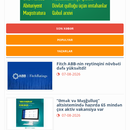
SON XƏBƏR
POPULYAR
YAZARLAR
Fitch ABB-nin reytinqini növbəti
dəfə yüksəltdi!
07-08-2026
“Əmək və Məşğulluq”
altsistemində hazırda 65 mindən
çox aktiv vakansiya var
07-08-2026