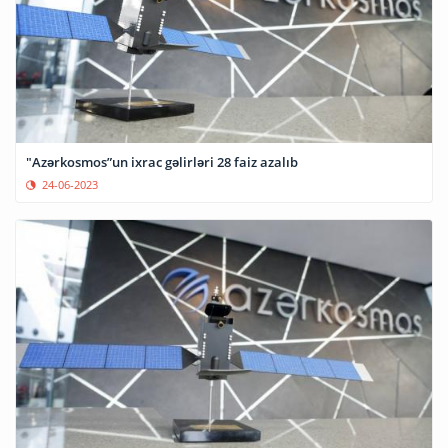
"Azərkosmos”un ixrac gəlirləri 28 faiz azalıb
24-06-2023