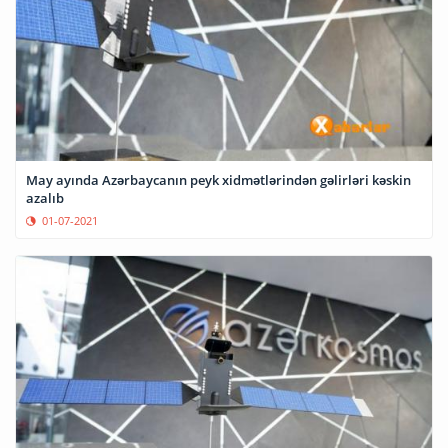
May ayında Azərbaycanın peyk xidmətlərindən gəlirləri kəskin
azalıb
01-07-2021