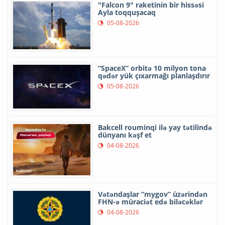
"Falcon 9" raketinin bir hissəsi
Ayla toqquşacaq
05-08-2026
“SpaceX” orbitə 10 milyon tona
qədər yük çıxarmağı planlaşdırır
05-08-2026
Bakcell rouminqi ilə yay tətilində
dünyanı kəşf et
04-08-2026
Vətəndaşlar “mygov” üzərindən
FHN-ə müraciət edə biləcəklər
04-08-2026