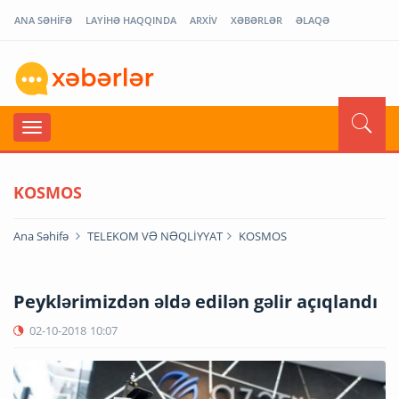
ANA SƏHİFƏ
LAYİHƏ HAQQINDA
ARXİV
XƏBƏRLƏR
ƏLAQƏ
KOSMOS
Ana Səhifə
TELEKOM VƏ NƏQLİYYAT
KOSMOS
Peyklərimizdən əldə edilən gəlir açıqlandı
02-10-2018
10:07