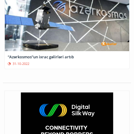
“Azərkosmos”un ixrac gəlirləri artıb
31-10-2022