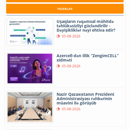
YAZARLAR
Uşaqların rəqəmsal mühitdə
təhlükəsizliyi gücləndirilir -
Dəyişikliklər nəyi ehtiva edir?
05-08-2026
Azercell-dən illik “ZengimCELL”
xidməti
05-08-2026
Nazir Qazaxıstanın Prezident
Administrasiyası rəhbərinin
müavini ilə görüşüb
05-08-2026