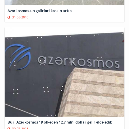
Azərkosmos-un gəlirləri kəskin artıb
31-05-2018
Bu il Azərkosmos 19 ölkədən 12,7 mln. dollar gəlir əldə edib
30-07-2018