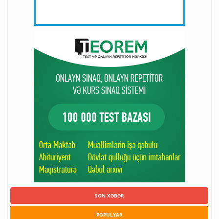
SON XƏBƏR
POPULYAR