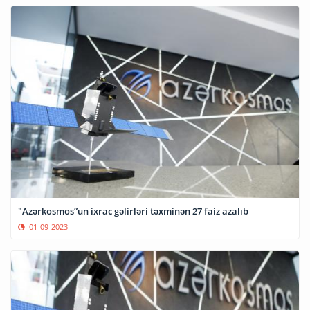
"Azərkosmos”un ixrac gəlirləri təxminən 27 faiz azalıb
01-09-2023