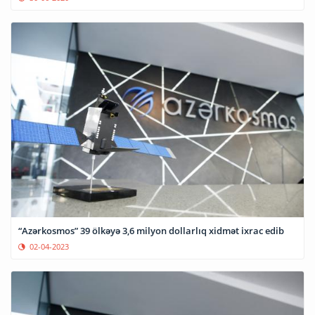
“Azərkosmos” 39 ölkəyə 3,6 milyon dollarlıq xidmət ixrac edib
02-04-2023