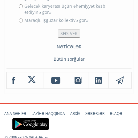
Gələcək karyerası üçün əhəmiyyət kəsb
etdiyinə görə
Maraqlı, işgüzar kollektivə görə
NƏTİCƏLƏR
Bütün sorğular
ANA SƏHİFƏ
LAYİHƏ HAQQINDA
ARXİV
XƏBƏRLƏR
ƏLAQƏ
© 2008 -2026 Xəbərlər.az