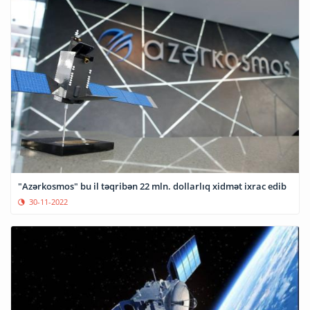
"Azərkosmos" bu il təqribən 22 mln. dollarlıq xidmət ixrac edib
30-11-2022