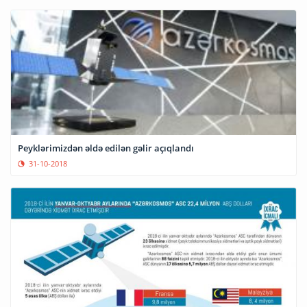
Peyklərimizdən əldə edilən gəlir açıqlandı
31-10-2018