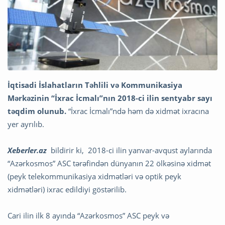
İqtisadi İslahatların Təhlili və Kommunikasiya
Mərkəzinin “İxrac İcmalı”nın 2018-ci ilin sentyabr sayı
təqdim olunub.
“İxrac İcmalı”ndə həm də xidmət ixracına
yer ayrılıb.
Xeberler.az
bildirir ki, 2018-ci ilin yanvar-avqust aylarında
“Azərkosmos” ASC tərəfindən dünyanın 22 ölkəsinə xidmət
(peyk telekommunikasiya xidmətləri və optik peyk
xidmətləri) ixrac edildiyi göstərilib.
Cari ilin ilk 8 ayında “Azərkosmos” ASC peyk və