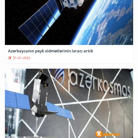
Azərbaycanın peyk xidmətlərinin ixracı artıb
31-01-2022