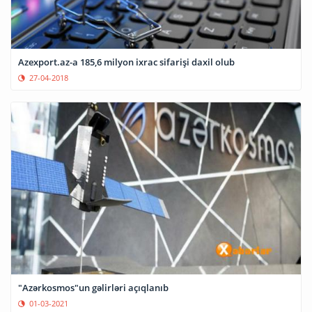
Azexport.az-a 185,6 milyon ixrac sifarişi daxil olub
27-04-2018
"Azərkosmos"un gəlirləri açıqlanıb
01-03-2021