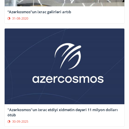
“Azərkosmos”un ixrac gəlirləri artıb
31-08-2020
"Azərkosmos"un ixrac etdiyi xidmətin dəyəri 11 milyon dolları
ötüb
30-09-2025