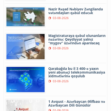
Nazir Rəşad Nəbiyev Zəngilanda
vətəndaşları qəbul edəcək
03-08-2026
Magistraturaya qəbul olunanların
nəzərinə: Qeydiyyat yalnız
“mygov” üzərindən aparılacaq
03-08-2026
Qarabağda bu il 3 400-ə yaxın
yeni abunəçi telekommunikasiya
xidmətlərinə qoşulub
03-08-2026
1 Avqust - Azərbaycan Əlifbası və
Azərbaycan Dili Günüdür
01-08-2026