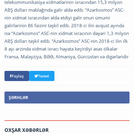
telekommunikasiya xidmətlərinin ixracından 15,3 milyon
ABŞ dolları məbləğində gəlir əldə edib. “Azərkosmos” ASC-
nin xidmət ixracından əldə etdiyi gəlir onun ümumi
gəlirlərinin 86 faizini təşkil edib. 2018-ci ilin avqust ayında
isə “Azərkosmos” ASC-nin xidmət ixracının dəyəri 1,3 milyon
ABŞ dolları təşkil edib. “Azərkosmos” ASC-nin 2018-ci ilin ilk
8 ayı ərzində xidmət ixracı həyata keçirdiyi əsas ölkələr
Fransa, Malayziya, BƏƏ, Almaniya, Gürcüstan və digərləridir
Paylaş
Tweet
ŞƏRHLƏR
OXŞAR XƏBƏRLƏR