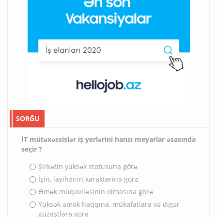
SORĞU
İT mütəxəssislər iş yerlərini hansı meyarlar əsasında
seçir ?
Şirkətin yüksək statusuna görə
İşin, layihənin xarakterinə görə
Əmək müqaviləsinin olmasına görə
Yüksək əmək haqqına, mükafatlara və digər
güzəştlərə görə