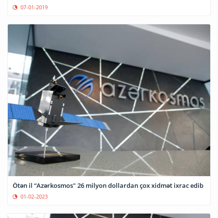
07-01-2019
Ötən il “Azərkosmos" 26 milyon dollardan çox xidmət ixrac edib
01-02-2023