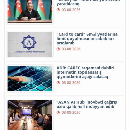
yaradılacaq
03-08-2026
"Card to card" əməliyyatlarına
limit qoyulmasının səbəbləri
açıqlanıb
03-08-2026
ADB: CAREC rəqəmsal dəhlizi
internetin topdansatış
qiymətlərini aşağı salacaq
03-08-2026
“ASAN AI Hub” növbəti çağırış
üzrə qalib həll müəyyən edib
03-08-2026