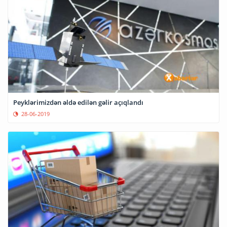
Peyklərimizdən əldə edilən gəlir açıqlandı
28-06-2019