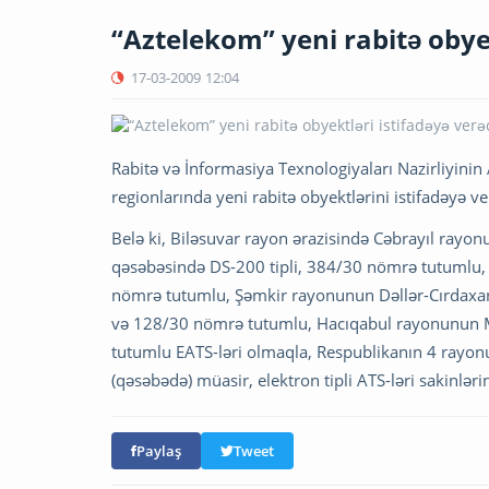
“Aztelekom” yeni rabitə obyek
17-03-2009
12:04
Rabitə və İnformasiya Texnologiyaları Nazirliyini
regionlarında yeni rabitə obyektlərini istifadəyə v
Belə ki, Biləsuvar rayon ərazisində Cəbrayıl rayo
qəsəbəsində DS-200 tipli, 384/30 nömrə tutumlu, 
nömrə tutumlu, Şəmkir rayonunun Dəllər-Cırdaxan 
və 128/30 nömrə tutumlu, Hacıqabul rayonunun Mu
tutumlu EATS-ləri olmaqla, Respublikanın 4 ray
(qəsəbədə) müasir, elektron tipli ATS-ləri sakinləri
Paylaş
Tweet