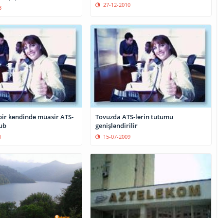
27-12-2010
3
bir kəndində müasir ATS-
Tovuzda ATS-lərin tutumu
lub
genişləndirilir
1
15-07-2009