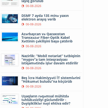
layiq görülüb
06-08-2026
DSMF 7 ayda 135 minə yaxın
elektron arayış verib
06-08-2026
Azərbaycan və Qazaxıstan
Transxəzər Fiber-Optik Kabel
Xəttinin çəkilişini başa çatdırıb
06-08-2026
Nazirlik: “Mobil notariat” tətbiqinin
“mygov”a tam inteqrasiyası
istiqamətində işlər davam etdirilir
06-08-2026
Beş İcra Hakimiyyəti İT sistemlərini
“Hökumət buludu”na köçürüb
06-08-2026
Uşaqların rəqəmsal mühitdə
təhlükəsizliyi gücləndirilir -
Dəyişikliklər nəyi ehtiva edir?