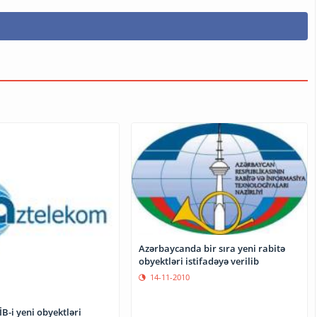
Azərbaycanda bir sıra yeni rabitə
obyektləri istifadəyə verilib
14-11-2010
B-i yeni obyektləri