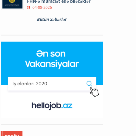
FHN-ə müraciət edə biləcəklər
04-08-2026
Bütün xəbərlər