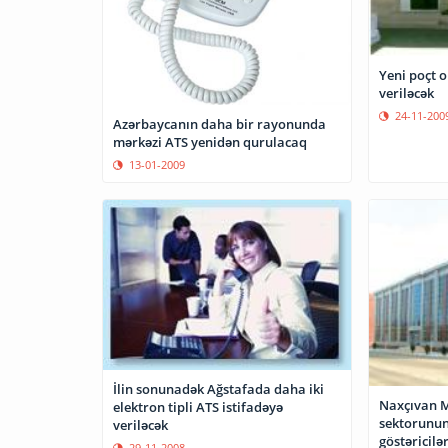
Yeni poçt o
veriləcək
24-11-200
Azərbaycanın daha bir rayonunda
mərkəzi ATS yenidən qurulacaq
13-01-2009
İlin sonunadək Ağstafada daha iki
Naxçıvan M
elektron tipli ATS istifadəyə
sektorunun 
veriləcək
göstəricilə
29-11-2008