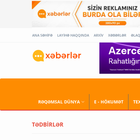
ANA SƏHİFƏ
LAYİHƏ HAQQINDA
ARXİV
XƏBƏRLƏR
ƏLA
RƏQƏMSAL DÜNYA
E - HÖKUMƏT
TE
TƏDBİRLƏR