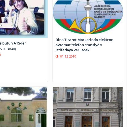
Binə Ticarət Mərkəzində elektron
 bütün ATS-lər
avtomat telefon stansiyası
dırılacaq
istifadəyə veriləcək
9
01-12-2010