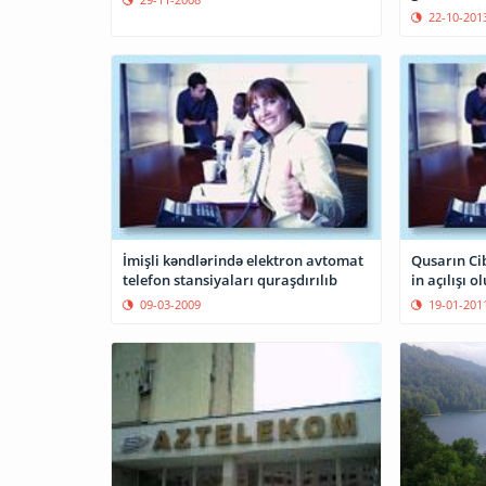
22-10-201
İmişli kəndlərində elektron avtomat
Qusarın Ci
telefon stansiyaları quraşdırılıb
in açılışı o
09-03-2009
19-01-201