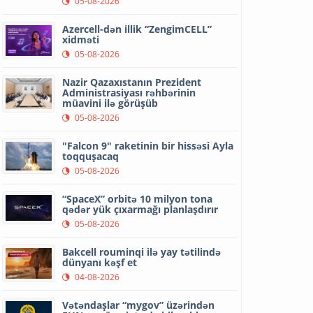
05-08-2026
Azercell-dən illik “ZengimCELL”
xidməti
05-08-2026
Nazir Qazaxıstanın Prezident
Administrasiyası rəhbərinin
müavini ilə görüşüb
05-08-2026
"Falcon 9" raketinin bir hissəsi Ayla
toqquşacaq
05-08-2026
“SpaceX” orbitə 10 milyon tona
qədər yük çıxarmağı planlaşdırır
05-08-2026
Bakcell rouminqi ilə yay tətilində
dünyanı kəşf et
04-08-2026
Vətəndaşlar “mygov” üzərindən