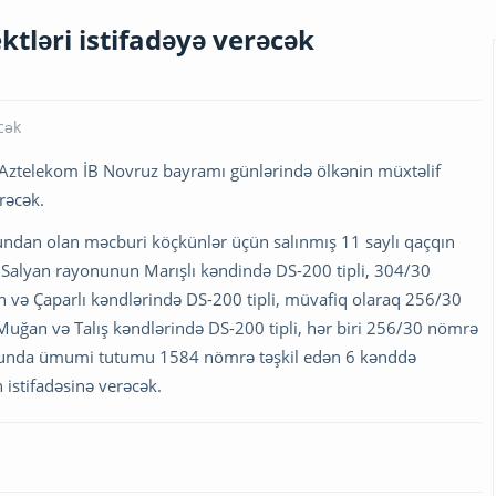
tləri istifadəyə verəcək
n Aztelekom İB Novruz bayramı günlərində ölkənin müxtəlif
erəcək.
nundan olan məcburi köçkünlər üçün salınmış 11 saylı qaçqın
Salyan rayonunun Marışlı kəndində DS-200 tipli, 304/30
və Çaparlı kəndlərində DS-200 tipli, müvafiq olaraq 256/30
ğan və Talış kəndlərində DS-200 tipli, hər biri 256/30 nömrə
onunda ümumi tutumu 1584 nömrə təşkil edən 6 kənddə
n istifadəsinə verəcək.