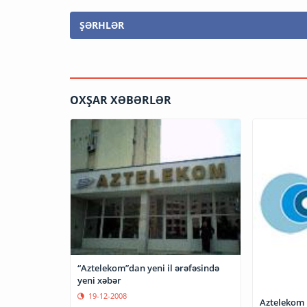
ŞƏRHLƏR
OXŞAR XƏBƏRLƏR
“Aztelekom”dan yeni il ərəfəsində
yeni xəbər
19-12-2008
Aztelekom İ