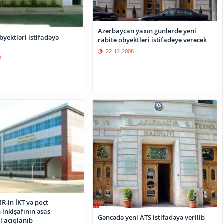
Azərbaycan yaxın günlərdə yeni
byektləri istifadəyə
rabitə obyektləri istifadəyə verəcək
22-12-2008
9
R-in İKT və poçt
inkişafının əsas
Gəncədə yeni ATS istifadəyə verilib
ri açıqlanıb