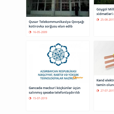
Göygöl Mill
xidmətləri 
25-08-201
Qusar Telekommunikasiya Qovşağı
kotirovka sorğusu elan edib
16-05-2009
Kənd elektr
təmin olun
Gəncədə məcburi köçkünlər üçün
27-07-201
salınmış qəsəbə telefonlaşdırıldı
15-07-2019