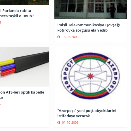
i Parkında rabitə
necə təşkil olunub?
5
İmişli Telekommunikasiya Qovşağı
kotirovka sorğusu elan edib
15-05-2009
on ATS-ləri optik kabellə
ur
5
“Azərpoçt” yeni poçt obyektlərini
istifadəyə verəcək
01-10-2009