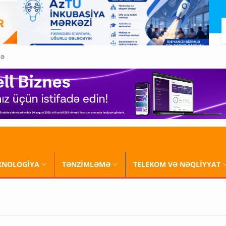
QƏ
XNOLOGİYA
TƏNZİMLƏMƏ
TELEKOM VƏ NƏQLİYYAT