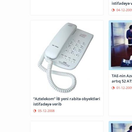
istifadəyə 
04-12-200
TAE-nin Az
artıq 52 A
01-12-200
“Aztelekom” İB yeni rabitə obyektləri
istifadəyə verib
05-12-2008