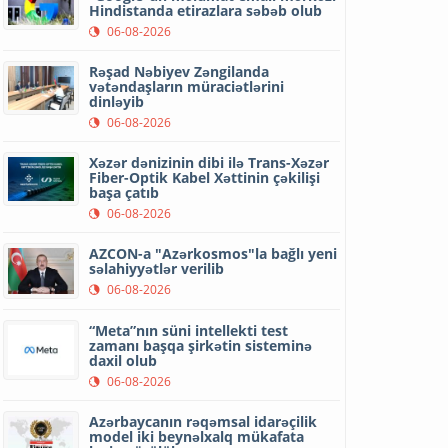
Hindistanda etirazlara səbəb olub
06-08-2026
Rəşad Nəbiyev Zəngilanda
vətəndaşların müraciətlərini
dinləyib
06-08-2026
Xəzər dənizinin dibi ilə Trans-Xəzər
Fiber-Optik Kabel Xəttinin çəkilişi
başa çatıb
06-08-2026
AZCON-a "Azərkosmos"la bağlı yeni
səlahiyyətlər verilib
06-08-2026
“Meta”nın süni intellekti test
zamanı başqa şirkətin sisteminə
daxil olub
06-08-2026
Azərbaycanın rəqəmsal idarəçilik
model iki beynəlxalq mükafata