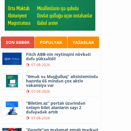
SON XƏBƏR
POPULYAR
YAZARLAR
Fitch ABB-nin reytinqini növbəti
dəfə yüksəltdi!
07-08-2026
“Əmək və Məşğulluq” altsistemində
hazırda 65 mindən çox aktiv
vakansiya var
07-08-2026
“Biletim.az” portalı üzərindən
onlayn bilet alanların sayı 2
dəfəyədək artıb
07-08-2026
“Google”un məlumat emalı mərkəzi