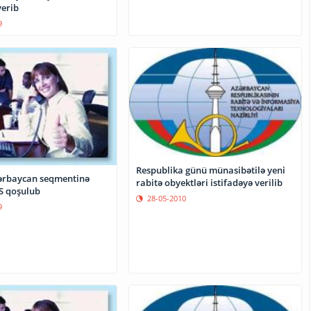
verib
9
Respublika günü münasibətilə yeni
ərbaycan seqmentinə
rabitə obyektləri istifadəyə verilib
TS qoşulub
28-05-2010
9