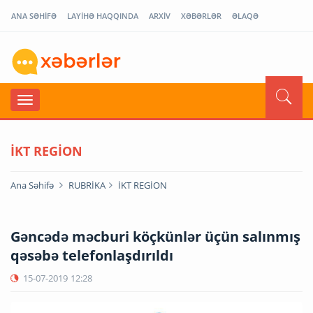
ANA SƏHİFƏ
LAYİHƏ HAQQINDA
ARXİV
XƏBƏRLƏR
ƏLAQƏ
İKT REGİON
Ana Səhifə
RUBRİKA
İKT REGİON
Gəncədə məcburi köçkünlər üçün salınmış
qəsəbə telefonlaşdırıldı
15-07-2019
12:28