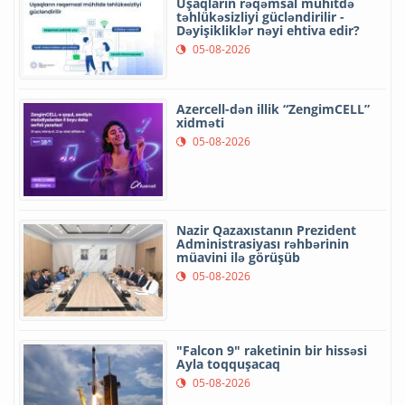
Uşaqların rəqəmsal mühitdə
təhlükəsizliyi gücləndirilir -
Dəyişikliklər nəyi ehtiva edir?
05-08-2026
Azercell-dən illik “ZengimCELL”
xidməti
05-08-2026
Nazir Qazaxıstanın Prezident
Administrasiyası rəhbərinin
müavini ilə görüşüb
05-08-2026
"Falcon 9" raketinin bir hissəsi
Ayla toqquşacaq
05-08-2026