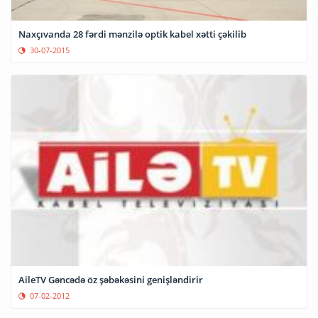
Naxçıvanda 28 fərdi mənzilə optik kabel xətti çəkilib
30-07-2015
AileTV Gəncədə öz şəbəkəsini genişləndirir
07-02-2012