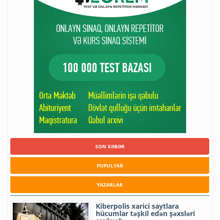
SON XƏBƏR
POPULYAR
YAZARLAR
Kiberpolis xarici saytlara
hücumlar təşkil edən şəxsləri