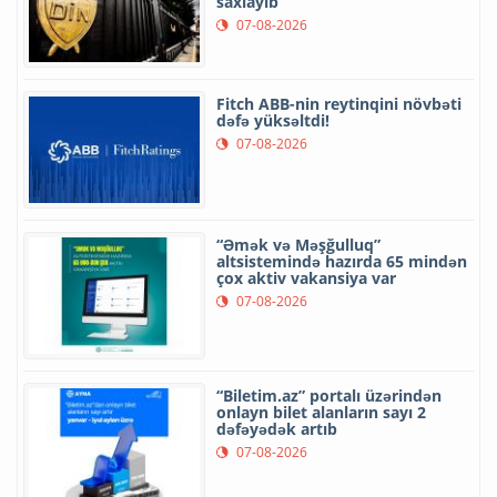
saxlayıb
07-08-2026
Fitch ABB-nin reytinqini növbəti
dəfə yüksəltdi!
07-08-2026
“Əmək və Məşğulluq”
altsistemində hazırda 65 mindən
çox aktiv vakansiya var
07-08-2026
“Biletim.az” portalı üzərindən
onlayn bilet alanların sayı 2
dəfəyədək artıb
07-08-2026