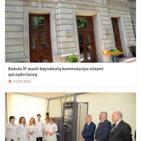
Bakıda İP əsaslı beynəlxalq kommutasiya sistemi
quraşdırılacaq
17-07-2015