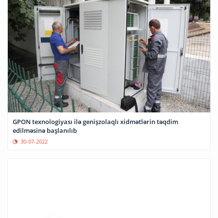
GPON texnologiyası ilə genişzolaqlı xidmətlərin təqdim
edilməsinə başlanılıb
30-07-2022