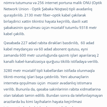
nömrə tutumuna və 256 internet portuna malik ONU (Optik
Network Union - Optik Şəbəkə Nöqtəsi) tipli avadanlıq
quraşdırılıb. 2130 metr fiber–optik kabel çəkilərək
birləşdirici xəttin tikintisi həyata keçirilib, daxili xətt
şəbəkəsinin qurulması üçün müxtəlif tutumlu 9318 metr
kabel çəkilib.
Qəsəbədə 227 ədəd rabitə dirəkləri basdırılıb, 60 ədəd
kabel meydançası və 60 ədəd abonent qutusu, eyni
zamanda 600 metr uzunluğunda qazıntı işləri aparılaraq 2
kanallı kabel-kanalizasiya qurğusu tikilib istifadəyə verilib.
3280 metr müxtəlif tipli kabellərdən istifadə olunmaqla
tikinti-montaj işləri başa çatdırılıb. Yeni abunəçilərin
internetə qoşulması üçün müasir avadanlıq istismara
verilib. Bununla da, qəsəbə sakinlərinin rabitə xidmətlərinə
olan tələbatı təmin edilib. Bundan sonra da telefonlaşmayan
ərazilərdə bu kimi layihələrin həyata keçirilməsi