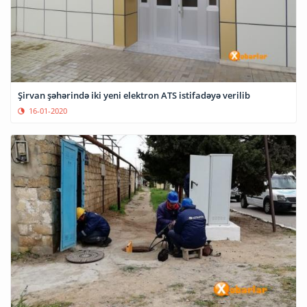
Şirvan şəhərində iki yeni elektron ATS istifadəyə verilib
16-01-2020