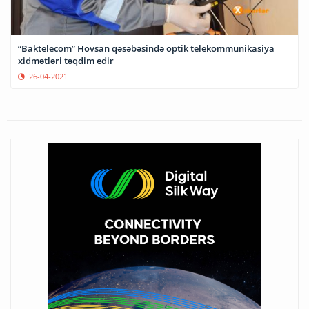
“Baktelecom” Hövsan qəsəbəsində optik telekommunikasiya
xidmətləri təqdim edir
26-04-2021