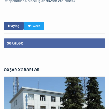
istiqamətində planlı işlər davam etdiriləcək.
Paylaş
Tweet
ŞƏRHLƏR
OXŞAR XƏBƏRLƏR