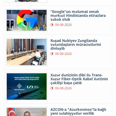
“Google”un məlumat emalı
mərkəzi Hindistanda etirazlara
səbəb olub
06-08-2026
Rəşad Nəbiyev Zəngilanda
vətəndaşların müraciətlərini
dinləyib
06-08-2026
Xəzər dənizinin dibi ilə Trans-
Xəzər Fiber-Optik Kabel Xəttinin
çəkilişi başa çatıb
06-08-2026
AZCON-a "Azərkosmos"la bağlı
yeni səlahiyyətlər verilib