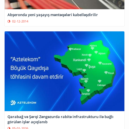
Abşeronda yeni yaşayış məntəqələri kabelləşdirilir
02-12-2014
Qarabağ və Şərqi Zəngəzurda rabitə infrastrukturu ilə bağlı
görülən işlər açıqlanıb
05-01-2026