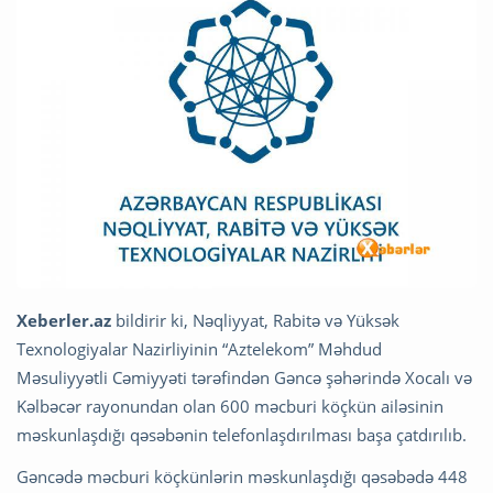
Xeberler.az
bildirir ki, Nəqliyyat, Rabitə və Yüksək
Texnologiyalar Nazirliyinin “Aztelekom” Məhdud
Məsuliyyətli Cəmiyyəti tərəfindən Gəncə şəhərində Xocalı və
Kəlbəcər rayonundan olan 600 məcburi köçkün ailəsinin
məskunlaşdığı qəsəbənin telefonlaşdırılması başa çatdırılıb.
Gəncədə məcburi köçkünlərin məskunlaşdığı qəsəbədə 448