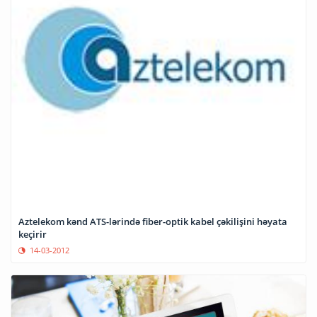
Aztelekom kənd ATS-lərində fiber-optik kabel çəkilişini həyata
keçirir
14-03-2012