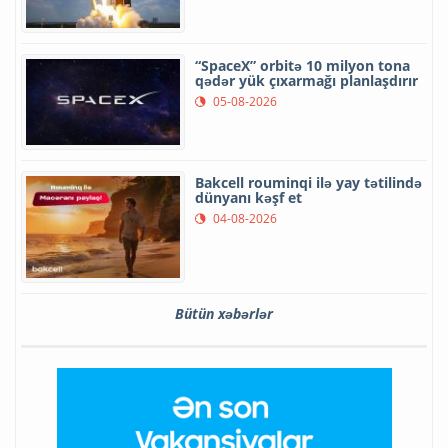
“SpaceX” orbitə 10 milyon tona
qədər yük çıxarmağı planlaşdırır
05-08-2026
Bakcell rouminqi ilə yay tətilində
dünyanı kəşf et
04-08-2026
Bütün xəbərlər