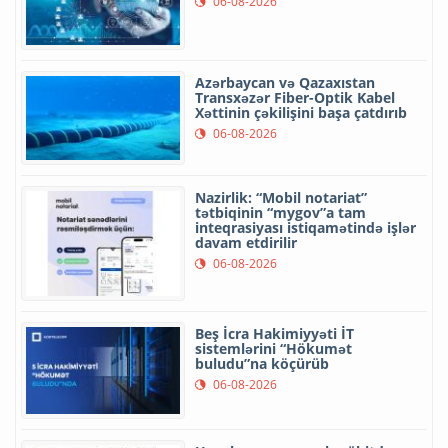
06-08-2026
Azərbaycan və Qazaxıstan
Transxəzər Fiber-Optik Kabel
Xəttinin çəkilişini başa çatdırıb
06-08-2026
Nazirlik: “Mobil notariat”
tətbiqinin “mygov”a tam
inteqrasiyası istiqamətində işlər
davam etdirilir
06-08-2026
Beş İcra Hakimiyyəti İT
sistemlərini “Hökumət
buludu”na köçürüb
06-08-2026