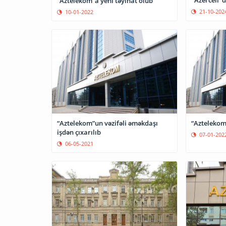
"Azercell"d
“Aztelekom”a yeni təyinat olub
21-10-202
10-01-2022
“Aztelekom”un vəzifəli əməkdaşı
“Aztelekom”
işdən çıxarılıb
07-01-202
06-05-2021