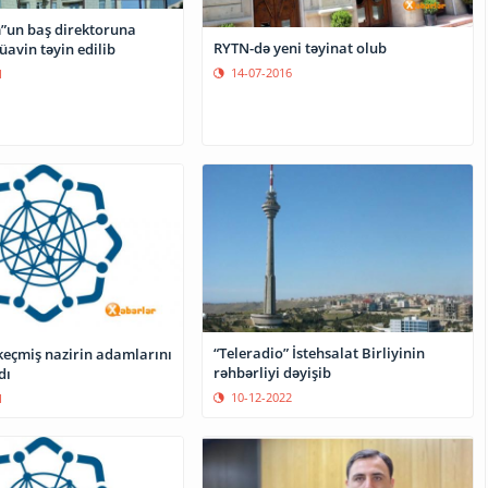
”un baş direktoruna
RYTN-də yeni təyinat olub
avin təyin edilib
14-07-2016
1
“Teleradio” İstehsalat Birliyinin
keçmiş nazirin adamlarını
rəhbərliyi dəyişib
dı
10-12-2022
1