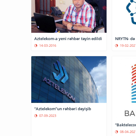
Aztelekom-a yeni rəhbər təyin edildi
NRYTN- də k
14-03-2016
19-02-202
“Aztelekom”un rəhbəri dəyişib
07-09-2023
“Baktelecom
08-04-202