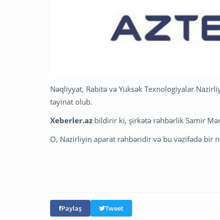
Nəqliyyat, Rabitə və Yüksək Texnologiyalar Nazir
təyinat olub.
Xeberler.az
bildirir ki, şirkətə rəhbərlik Samir 
O, Nazirliyin aparat rəhbəridir və bu vəzifədə bir
Paylaş
Tweet