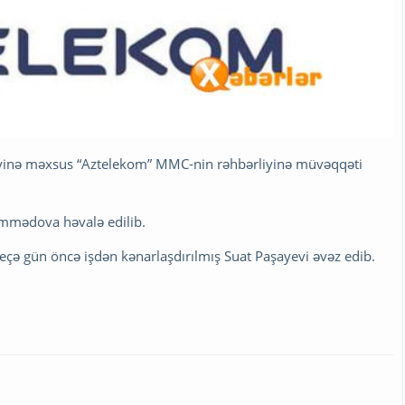
liyinə məxsus “Aztelekom” MMC-nin rəhbərliyinə müvəqqəti
Məmmədova həvalə edilib.
 neçə gün öncə işdən kənarlaşdırılmış Suat Paşayevi əvəz edib.