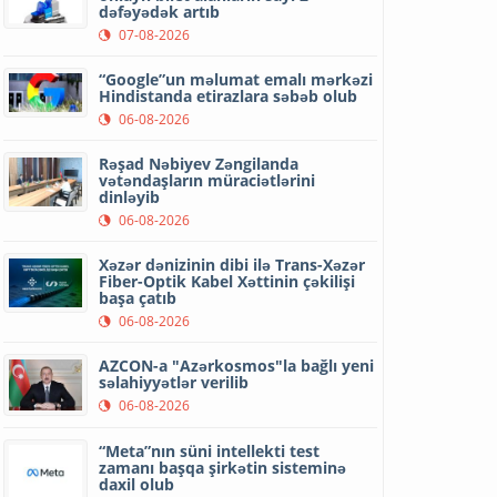
dəfəyədək artıb
07-08-2026
“Google”un məlumat emalı mərkəzi
Hindistanda etirazlara səbəb olub
06-08-2026
Rəşad Nəbiyev Zəngilanda
vətəndaşların müraciətlərini
dinləyib
06-08-2026
Xəzər dənizinin dibi ilə Trans-Xəzər
Fiber-Optik Kabel Xəttinin çəkilişi
başa çatıb
06-08-2026
AZCON-a "Azərkosmos"la bağlı yeni
səlahiyyətlər verilib
06-08-2026
“Meta”nın süni intellekti test
zamanı başqa şirkətin sisteminə
daxil olub