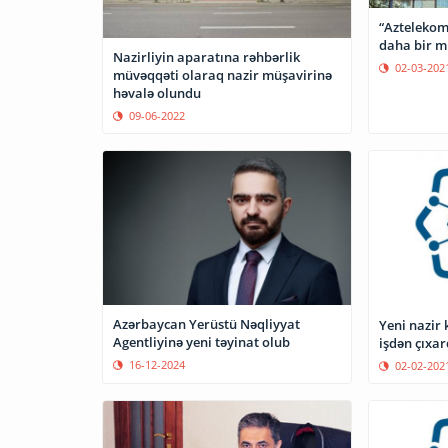
“Aztelekom
daha bir mü
Nazirliyin aparatına rəhbərlik
02-03-202
müvəqqəti olaraq nazir müşavirinə
həvalə olundu
09-06-2022
Azərbaycan Yerüstü Nəqliyyat
Yeni nazir 
Agentliyinə yeni təyinat olub
işdən çıxar
16-12-2024
02-02-202