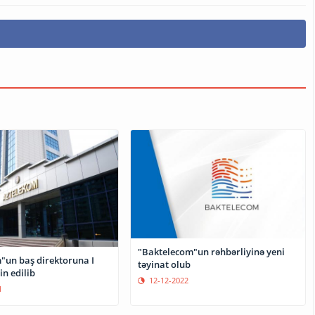
"Baktelecom"un rəhbərliyinə yeni
"un baş direktoruna I
təyinat olub
n edilib
12-12-2022
1