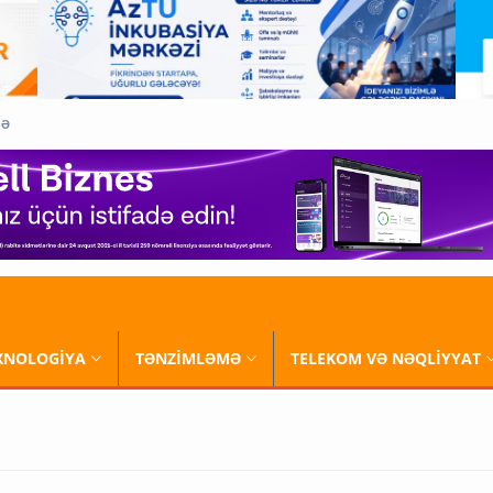
QƏ
XNOLOGİYA
TƏNZİMLƏMƏ
TELEKOM VƏ NƏQLİYYAT