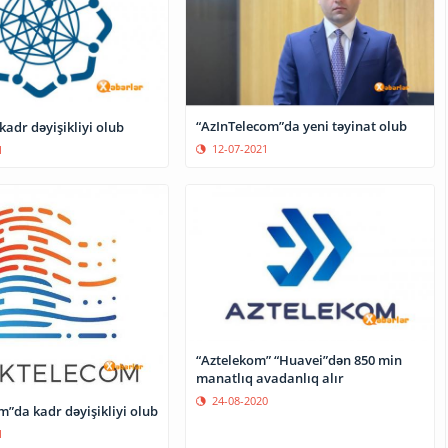
“AzInTelecom”da yeni təyinat olub
adr dəyişikliyi olub
12-07-2021
1
“Aztelekom” “Huavei”dən 850 min
manatlıq avadanlıq alır
24-08-2020
”da kadr dəyişikliyi olub
1