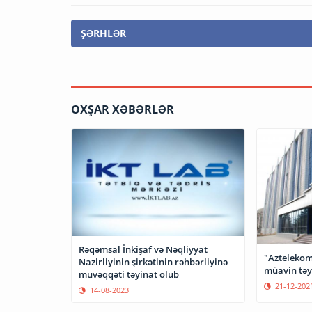
ŞƏRHLƏR
OXŞAR XƏBƏRLƏR
Rəqəmsal İnkişaf və Nəqliyyat
"Aztelekom
Nazirliyinin şirkətinin rəhbərliyinə
müavin təyi
müvəqqəti təyinat olub
21-12-202
14-08-2023