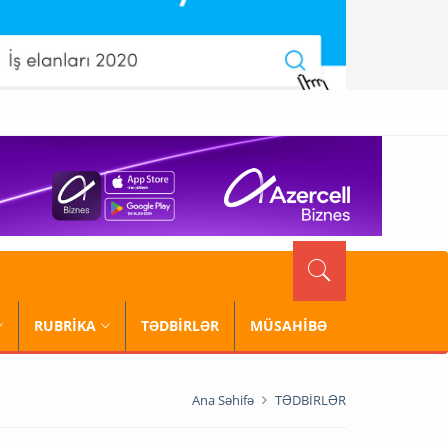
RUBRİKA
TƏDBİRLƏR
MÜSAHİBƏ
Ana Səhifə
TƏDBİRLƏR