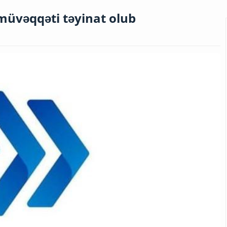
müvəqqəti təyinat olub