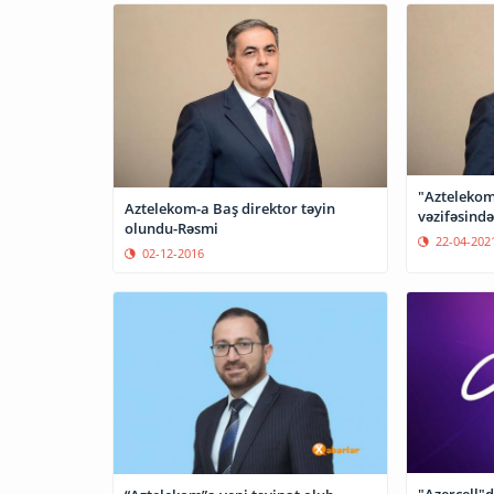
"Aztelekom
Aztelekom-a Baş direktor təyin
vəzifəsində
olundu-Rəsmi
22-04-202
02-12-2016