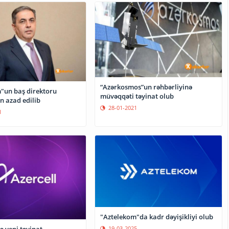
“Azərkosmos”un rəhbərliyinə
"un baş direktoru
müvəqqəti təyinat olub
n azad edilib
28-01-2021
1
"Aztelekom"da kadr dəyişikliyi olub
19-03-2025