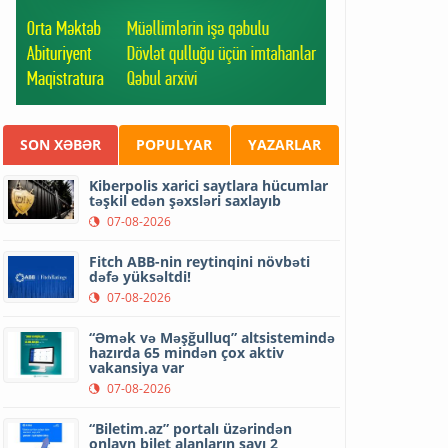
SON XƏBƏR
POPULYAR
YAZARLAR
Kiberpolis xarici saytlara hücumlar
təşkil edən şəxsləri saxlayıb
07-08-2026
Fitch ABB-nin reytinqini növbəti
dəfə yüksəltdi!
07-08-2026
“Əmək və Məşğulluq” altsistemində
hazırda 65 mindən çox aktiv
vakansiya var
07-08-2026
“Biletim.az” portalı üzərindən
onlayn bilet alanların sayı 2