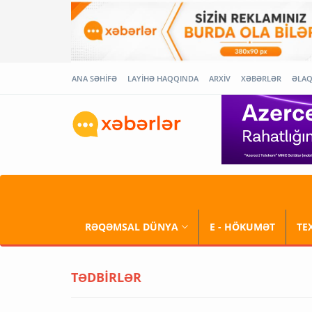
ANA SƏHİFƏ
LAYİHƏ HAQQINDA
ARXİV
XƏBƏRLƏR
ƏLA
RƏQƏMSAL DÜNYA
E - HÖKUMƏT
TE
TƏDBİRLƏR