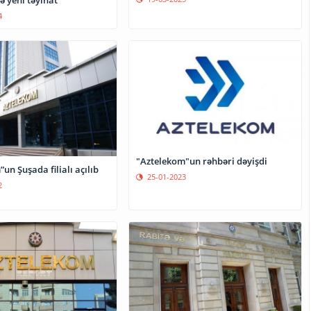
ə yeni təyinat
4
"Aztelekom"un rəhbəri dəyişdi
un Şuşada filialı açılıb
25-01-2023
2