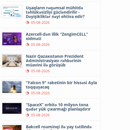
Uşaqların rəqəmsal mühitdə
təhlükəsizliyi gücləndirilir -
Dəyişikliklər nəyi ehtiva edir?
05-08-2026
Azercell-dən illik “ZengimCELL”
xidməti
05-08-2026
Nazir Qazaxıstanın Prezident
Administrasiyası rəhbərinin
müavini ilə görüşüb
05-08-2026
"Falcon 9" raketinin bir hissəsi Ayla
toqquşacaq
05-08-2026
“SpaceX” orbitə 10 milyon tona
qədər yük çıxarmağı planlaşdırır
05-08-2026
Bakcell rouminqi ilə yay tətilində