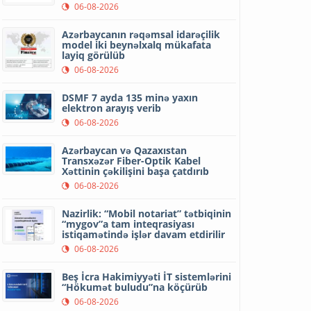
06-08-2026
Azərbaycanın rəqəmsal idarəçilik
model iki beynəlxalq mükafata
layiq görülüb
06-08-2026
DSMF 7 ayda 135 minə yaxın
elektron arayış verib
06-08-2026
Azərbaycan və Qazaxıstan
Transxəzər Fiber-Optik Kabel
Xəttinin çəkilişini başa çatdırıb
06-08-2026
Nazirlik: “Mobil notariat” tətbiqinin
“mygov”a tam inteqrasiyası
istiqamətində işlər davam etdirilir
06-08-2026
Beş İcra Hakimiyyəti İT sistemlərini
“Hökumət buludu”na köçürüb
06-08-2026