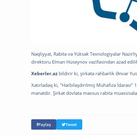
Nəqliyyat, Rabitə və Yüksək Texnologiyalar Nazirl
direktoru Elman Hüseynov vəzifəsindən azad edili
Xeberler.az
bildirir ki, şirkətə rəhbərlik Ənvər Yu
Xatırladaq ki, "Hərbiləşdirilmiş Mühafizə İdarəsi"
manatdır. Şirkət dövlətə məxsus rabitə müəssisələr
Paylaş
Tweet