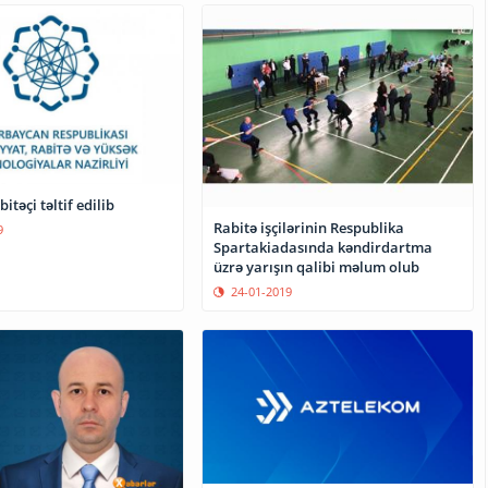
itəçi təltif edilib
Rabitə işçilərinin Respublika
9
Spartakiadasında kəndirdartma
üzrə yarışın qalibi məlum olub
24-01-2019