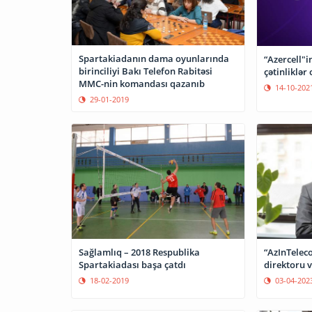
Spartakiadanın dama oyunlarında
“Azercell"i
birinciliyi Bakı Telefon Rabitəsi
çətinliklər
MMC-nin komandası qazanıb
14-10-202
29-01-2019
Sağlamlıq – 2018 Respublika
“AzInTele
Spartakiadası başa çatdı
direktoru v
18-02-2019
03-04-202