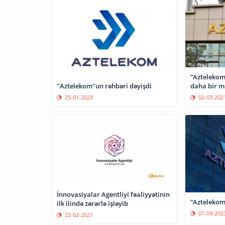
“Aztelekom
"Aztelekom"un rəhbəri dəyişdi
daha bir mü
25-01-2023
02-03-202
İnnovasiyalar Agentliyi fəaliyyətinin
“Aztelekom
ilk ilində zərərlə işləyib
07-09-202
22-02-2021