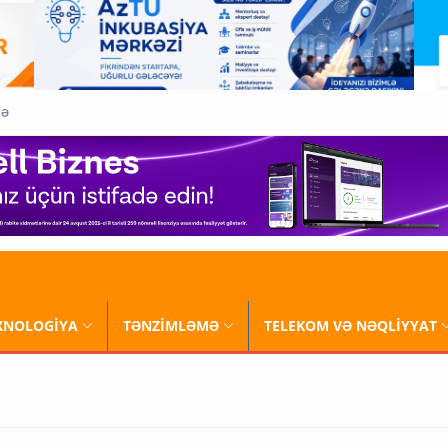
QƏ
XNOLOGİYA
TƏNZİMLƏMƏ
TELEKOM VƏ NƏQLİYYAT