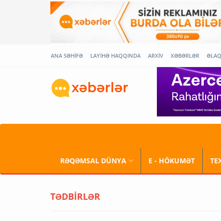
ANA SƏHİFƏ
LAYİHƏ HAQQINDA
ARXİV
XƏBƏRLƏR
ƏLA
RƏQƏMSAL DÜNYA
E - HÖKUMƏT
TE
TƏDBİRLƏR