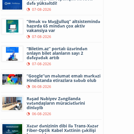
dəfə yüksəltdi!
07-08-2026
“Əmək və Məşğulluq” altsistemində
hazırda 65 mindən çox aktiv
vakansiya var
07-08-2026
“Biletim.az” portalı üzərindən
onlayn bilet alanların sayı 2
dəfəyədək artıb
07-08-2026
“Google”un məlumat emalı mərkəzi
Hindistanda etirazlara səbəb olub
06-08-2026
Rəşad Nəbiyev Zəngilanda
vətəndaşların müraciətlərini
dinləyib
06-08-2026
Xəzər dənizinin dibi ilə Trans-Xəzər
Fiber-Optik Kabel Xəttinin çəkilişi