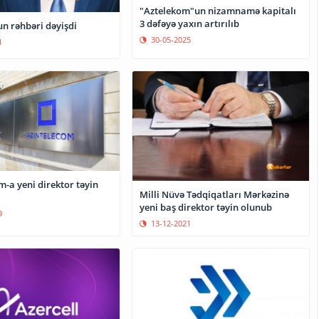
"Aztelekom"un nizamnamə kapitalı
3 dəfəyə yaxın artırılıb
un rəhbəri dəyişdi
30-05-2025
1
-a yeni direktor təyin
Milli Nüvə Tədqiqatları Mərkəzinə
yeni baş direktor təyin olunub
9
13-12-2021