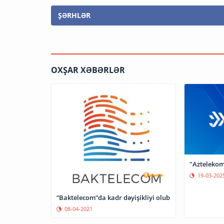
ŞƏRHLƏR
OXŞAR XƏBƏRLƏR
"Aztelekom"
19-03-202
“Baktelecom”da kadr dəyişikliyi olub
08-04-2021