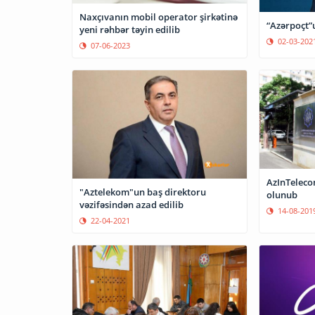
Naxçıvanın mobil operator şirkətinə
“Azərpoçt”
yeni rəhbər təyin edilib
02-03-202
07-06-2023
AzInTelecom
"Aztelekom"un baş direktoru
olunub
vəzifəsindən azad edilib
14-08-201
22-04-2021