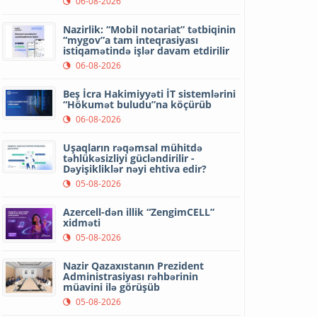
06-08-2026
Nazirlik: “Mobil notariat” tətbiqinin
“mygov”a tam inteqrasiyası
istiqamətində işlər davam etdirilir
06-08-2026
Beş İcra Hakimiyyəti İT sistemlərini
“Hökumət buludu”na köçürüb
06-08-2026
Uşaqların rəqəmsal mühitdə
təhlükəsizliyi gücləndirilir -
Dəyişikliklər nəyi ehtiva edir?
05-08-2026
Azercell-dən illik “ZengimCELL”
xidməti
05-08-2026
Nazir Qazaxıstanın Prezident
Administrasiyası rəhbərinin
müavini ilə görüşüb
05-08-2026