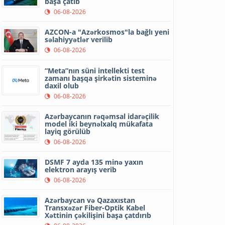
başa çatıb
06-08-2026
AZCON-a "Azərkosmos"la bağlı yeni
səlahiyyətlər verilib
06-08-2026
“Meta”nın süni intellekti test
zamanı başqa şirkətin sisteminə
daxil olub
06-08-2026
Azərbaycanın rəqəmsal idarəçilik
model iki beynəlxalq mükafata
layiq görülüb
06-08-2026
DSMF 7 ayda 135 minə yaxın
elektron arayış verib
06-08-2026
Azərbaycan və Qazaxıstan
Transxəzər Fiber-Optik Kabel
Xəttinin çəkilişini başa çatdırıb