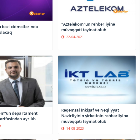
"Aztelekom"un rəhbərliyinə
n bəzi xidmətlərində
müvəqqəti təyinat olub
 olacaq
22-04-2021
1
Rəqəmsal İnkişaf və Nəqliyyat
com”un departament
Nazirliyinin şirkətinin rəhbərliyinə
əzifəsindən ayrılıb
müvəqqəti təyinat olub
3
14-08-2023