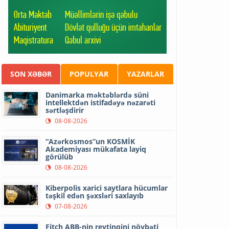
SON XƏBƏR
POPULYAR
YAZARLAR
Danimarka məktəblərdə süni
intellektdən istifadəyə nəzarəti
sərtləşdirir
08-08-2026
“Azərkosmos”un KOSMİK
Akademiyası mükafata layiq
görülüb
08-08-2026
Kiberpolis xarici saytlara hücumlar
təşkil edən şəxsləri saxlayıb
07-08-2026
Fitch ABB-nin reytinqini növbəti