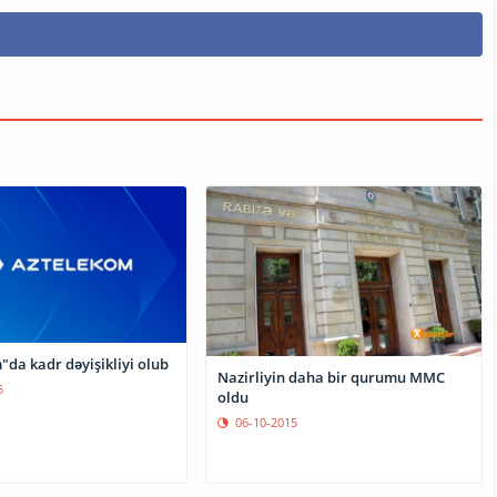
da kadr dəyişikliyi olub
Nazirliyin daha bir qurumu MMC
5
oldu
06-10-2015