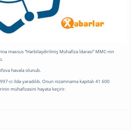
iyinə məxsus “Hərbiləşdirilmiş Mühafizə İdarəsi” MMC-nin
b.
sifova həvalə olunub.
 1997-ci ildə yaradılıb. Onun nizamnamə kapitalı 41 600
inin mühafizəsini həyata keçirir.