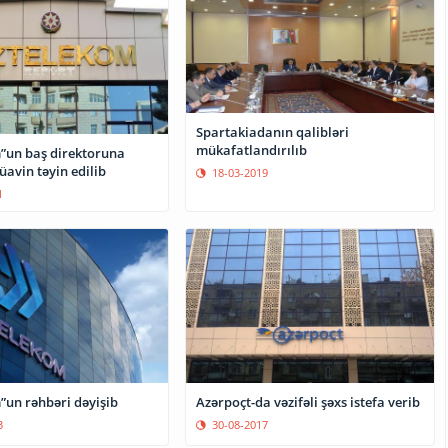
Spartakiadanın qalibləri
mükafatlandırılıb
”un baş direktoruna
avin təyin edilib
18-03-2019
1
Azərpoçt-da vəzifəli şəxs istefa verib
”un rəhbəri dəyişib
30-08-2017
3