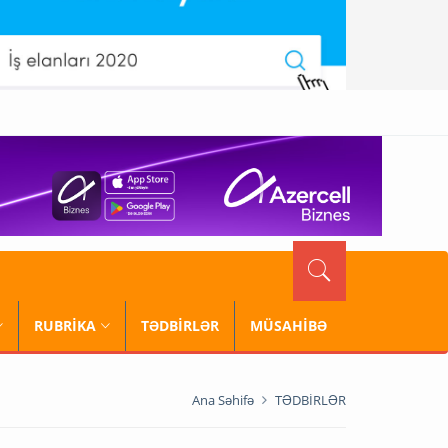
RUBRİKA
TƏDBİRLƏR
MÜSAHİBƏ
Ana Səhifə
TƏDBİRLƏR