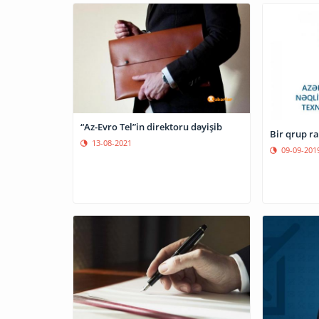
“Az-Evro Tel”in direktoru dəyişib
Bir qrup rab
13-08-2021
09-09-201