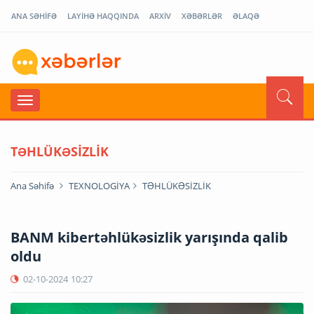
ANA SƏHİFƏ
LAYİHƏ HAQQINDA
ARXİV
XƏBƏRLƏR
ƏLAQƏ
TƏHLÜKƏSİZLİK
Ana Səhifə
TEXNOLOGİYA
TƏHLÜKƏSİZLİK
BANM kibertəhlükəsizlik yarışında qalib
oldu
02-10-2024
10:27