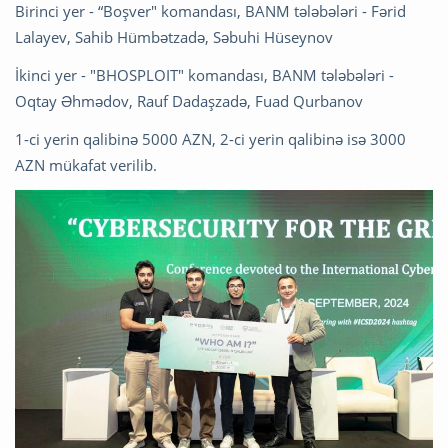
Birinci yer - “Boşver" komandası, BANM tələbələri - Fərid
Lalayev, Sahib Hümbətzadə, Səbuhi Hüseynov
İkinci yer - "BHOSPLOIT" komandası, BANM tələbələri -
Oqtay Əhmədov, Rauf Dadaşzadə, Fuad Qurbanov
1-ci yerin qalibinə 5000 AZN, 2-ci yerin qalibinə isə 3000
AZN mükafat verilib.