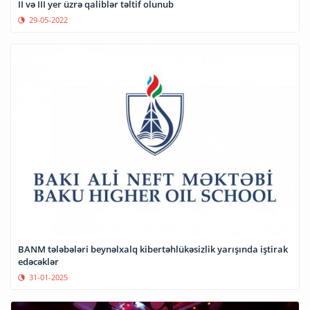
II və III yer üzrə qaliblər təltif olunub
29-05-2022
BANM tələbələri beynəlxalq kibertəhlükəsizlik yarışında iştirak
edəcəklər
31-01-2025