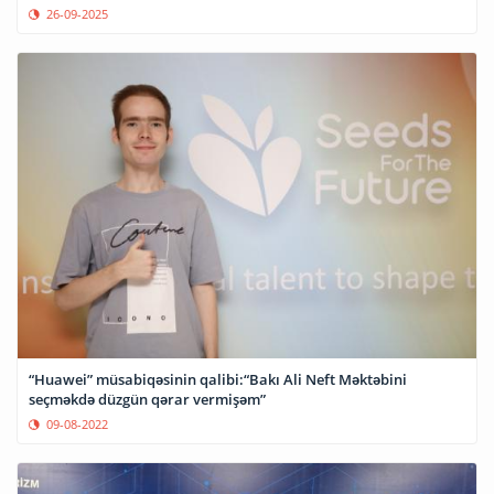
26-09-2025
“Huawei” müsabiqəsinin qalibi:“Bakı Ali Neft Məktəbini
seçməkdə düzgün qərar vermişəm”
09-08-2022