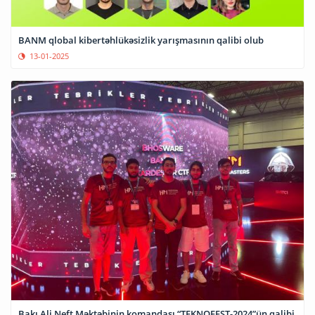
BANM qlobal kibertəhlükəsizlik yarışmasının qalibi olub
13-01-2025
Bakı Ali Neft Məktəbinin komandası “TEKNOFEST-2024”ün qalibi