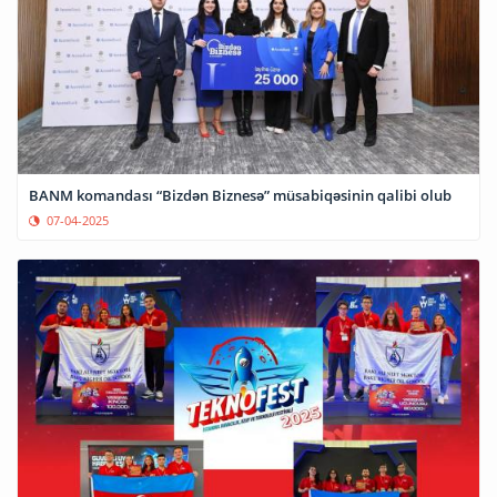
BANM komandası “Bizdən Biznesə” müsabiqəsinin qalibi olub
07-04-2025