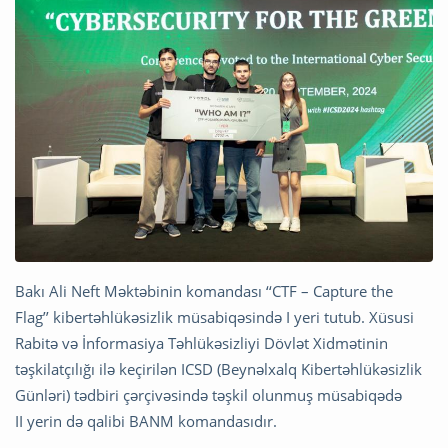
Bakı Ali Neft Məktəbinin komandası ‘‘CTF – Capture the
Flag’’ kibertəhlükəsizlik müsabiqəsində I yeri tutub. Xüsusi
Rabitə və İnformasiya Təhlükəsizliyi Dövlət Xidmətinin
təşkilatçılığı ilə keçirilən ICSD (Beynəlxalq Kibertəhlükəsizlik
Günləri) tədbiri çərçivəsində təşkil olunmuş müsabiqədə
II yerin də qalibi BANM komandasıdır.