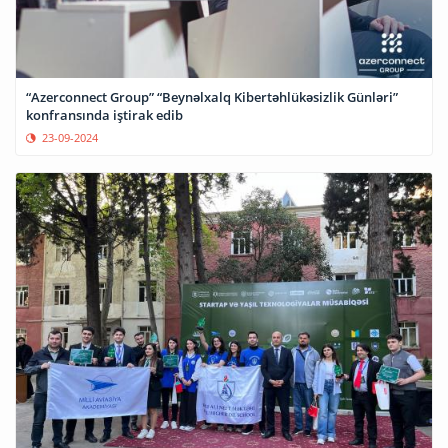
“Azerconnect Group” “Beynəlxalq Kibertəhlükəsizlik Günləri”
konfransında iştirak edib
23-09-2024