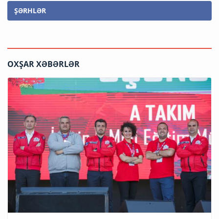
ŞƏRHLƏR
OXŞAR XƏBƏRLƏR