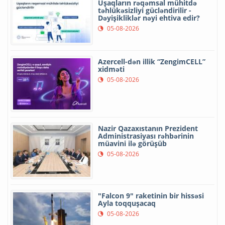
Uşaqların rəqəmsal mühitdə
təhlükəsizliyi gücləndirilir -
Dəyişikliklər nəyi ehtiva edir?
05-08-2026
Azercell-dən illik “ZengimCELL”
xidməti
05-08-2026
Nazir Qazaxıstanın Prezident
Administrasiyası rəhbərinin
müavini ilə görüşüb
05-08-2026
"Falcon 9" raketinin bir hissəsi
Ayla toqquşacaq
05-08-2026