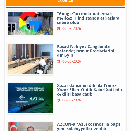
YAZARLAR
“Google”un məlumat emalı
mərkəzi Hindistanda etirazlara
səbəb olub
06-08-2026
Rəşad Nəbiyev Zəngilanda
vətəndaşların müraciətlərini
dinləyib
06-08-2026
Xəzər dənizinin dibi ilə Trans-
Xəzər Fiber-Optik Kabel Xəttinin
çəkilişi başa çatıb
06-08-2026
AZCON-a "Azərkosmos"la bağlı
yeni səlahiyyətlər verilib