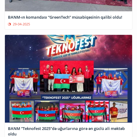
BANM-ın komandası “GreenTech” müsabiqəsinin qalibi oldu!
29-04-2025
BANM “Teknofest 2025”də uğurlarına görə ən güclü ali məktəb
oldu