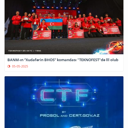
BANM-ın “Xudafərin BHOS” komandası "TEKNOFEST"də lll olub
05-05-2025