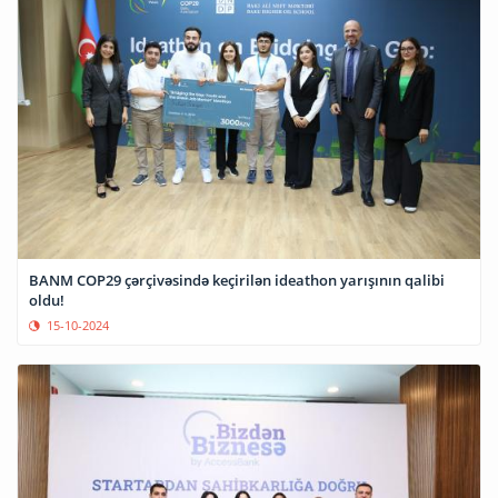
BANM COP29 çərçivəsində keçirilən ideathon yarışının qalibi
oldu!
15-10-2024