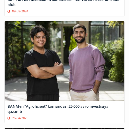
olub
09-09-2024
BANM-ın “Agroficient” komandası 25,000 avro investisiya
qazanıb
26-04-2025