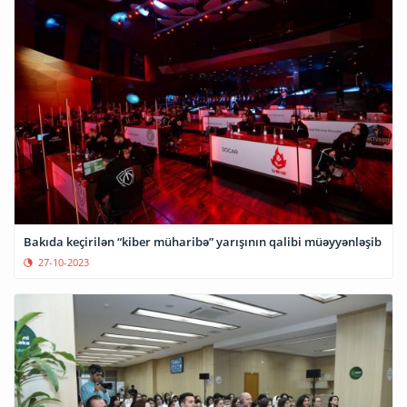
Bakıda keçirilən “kiber müharibə” yarışının qalibi müəyyənləşib
27-10-2023