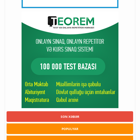
SON XƏBƏR
POPULYAR