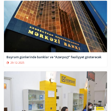
Bayram günlərində banklar və “Azərpoçt” fəaliyyət göstərəcək
29-12-2025