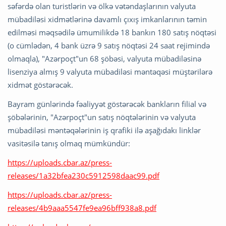
səfərdə olan turistlərin və ölkə vətəndaşlarının valyuta
mübadiləsi xidmətlərinə davamlı çıxış imkanlarının təmin
edilməsi məqsədilə ümumilikdə 18 bankın 180 satış nöqtəsi
(o cümlədən, 4 bank üzrə 9 satış nöqtəsi 24 saat rejimində
olmaqla), "Azərpoçt"un 68 şöbəsi, valyuta mübadiləsinə
lisenziya almış 9 valyuta mübadiləsi məntəqəsi müştərilərə
xidmət göstərəcək.
Bayram günlərində fəaliyyət göstərəcək bankların filial və
şöbələrinin, "Azərpoçt"un satış nöqtələrinin və valyuta
mübadiləsi məntəqələrinin iş qrafiki ilə aşağıdakı linklər
vasitəsilə tanış olmaq mümkündür:
https://uploads.cbar.az/press-
releases/1a32bfea230c5912598daac99.pdf
https://uploads.cbar.az/press-
releases/4b9aaa5547fe9ea96bff938a8.pdf