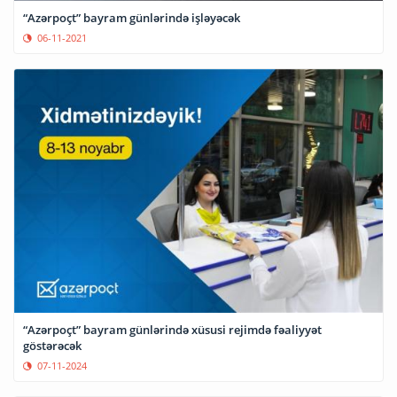
“Azərpoçt” bayram günlərində işləyəcək
06-11-2021
“Azərpoçt” bayram günlərində xüsusi rejimdə fəaliyyət
göstərəcək
07-11-2024