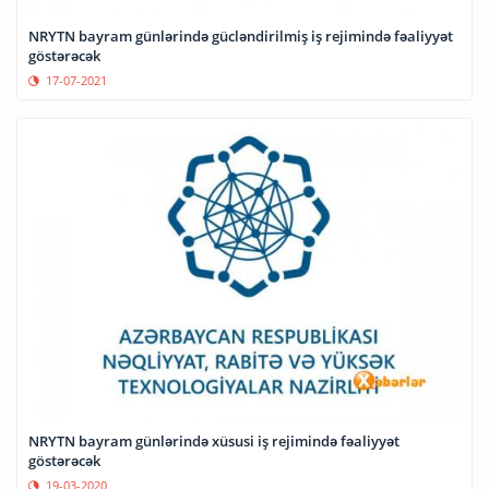
NRYTN bayram günlərində gücləndirilmiş iş rejimində fəaliyyət
göstərəcək
17-07-2021
NRYTN bayram günlərində xüsusi iş rejimində fəaliyyət
göstərəcək
19-03-2020