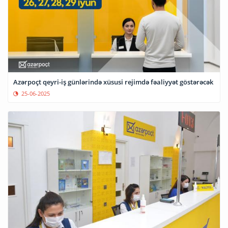
Azərpoçt qeyri-iş günlərində xüsusi rejimdə fəaliyyət göstərəcək
25-06-2025