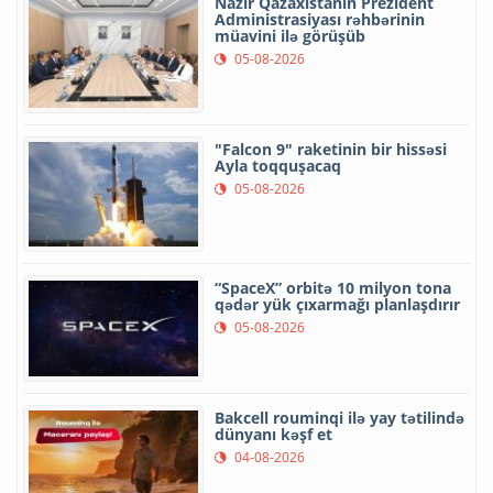
Nazir Qazaxıstanın Prezident
Administrasiyası rəhbərinin
müavini ilə görüşüb
05-08-2026
"Falcon 9" raketinin bir hissəsi
Ayla toqquşacaq
05-08-2026
“SpaceX” orbitə 10 milyon tona
qədər yük çıxarmağı planlaşdırır
05-08-2026
Bakcell rouminqi ilə yay tətilində
dünyanı kəşf et
04-08-2026