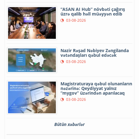
“ASAN AI Hub” növbəti çağırış
üzrə qalib həll müəyyən edib
03-08-2026
Nazir Rəşad Nəbiyev Zəngilanda
vətəndaşları qəbul edəcək
03-08-2026
Magistraturaya qəbul olunanların
nəzərinə: Qeydiyyat yalnız
“mygov” üzərindən aparılacaq
03-08-2026
Bütün xəbərlər