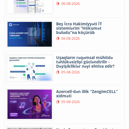
06-08-2026
Beş İcra Hakimiyyəti İT
sistemlərini “Hökumət
buludu”na köçürüb
06-08-2026
Uşaqların rəqəmsal mühitdə
təhlükəsizliyi gücləndirilir -
Dəyişikliklər nəyi ehtiva edir?
05-08-2026
Azercell-dən illik “ZengimCELL”
xidməti
05-08-2026