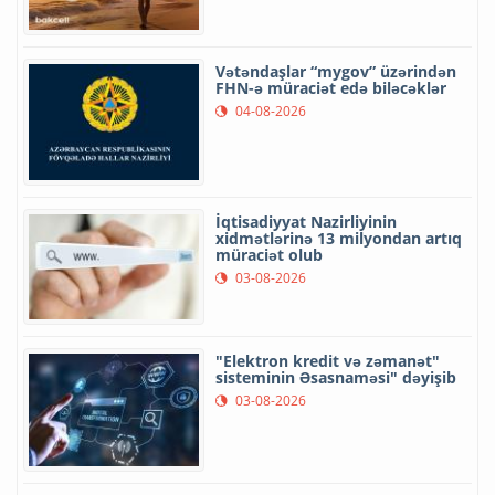
Vətəndaşlar “mygov” üzərindən
FHN-ə müraciət edə biləcəklər
04-08-2026
İqtisadiyyat Nazirliyinin
xidmətlərinə 13 milyondan artıq
müraciət olub
03-08-2026
"Elektron kredit və zəmanət"
sisteminin Əsasnaməsi" dəyişib
03-08-2026