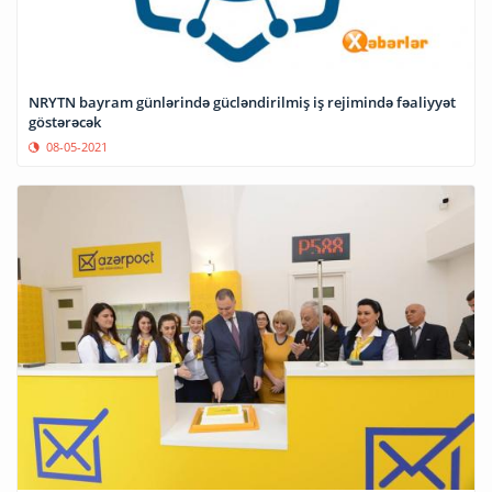
NRYTN bayram günlərində gücləndirilmiş iş rejimində fəaliyyət
göstərəcək
08-05-2021