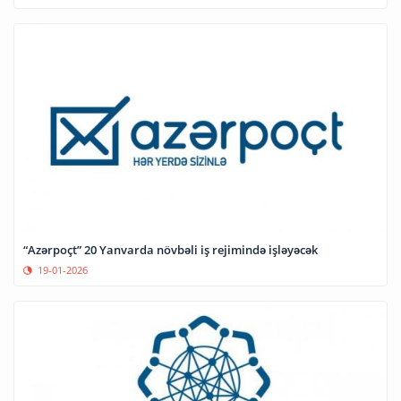
“Azərpoçt” 20 Yanvarda növbəli iş rejimində işləyəcək
19-01-2026