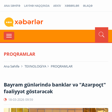
ANA SƏHİFƏ
LAYİHƏ HAQQINDA
ARXİV
XƏBƏRLƏR
ƏLAQƏ
PROQRAMLAR
Ana Səhifə
TEXNOLOGİYA
PROQRAMLAR
Bayram günlərində banklar və "Azərpoçt"
fəaliyyət göstərəcək
18-03-2026
09:59