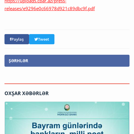
https://uploads.cbar.az/press-
releases/e9296e0c66978d921c89dbc9f.pdf
Paylaş
Tweet
ŞƏRHLƏR
OXŞAR XƏBƏRLƏR