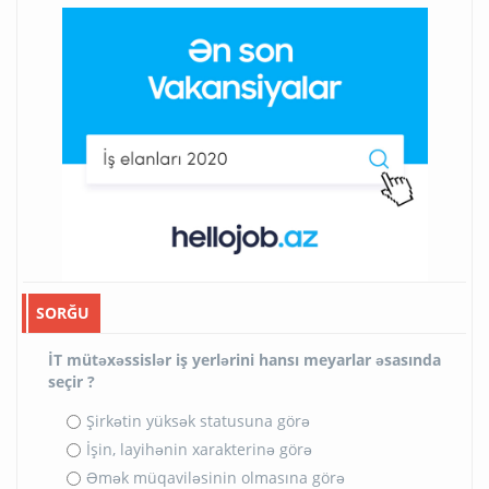
SORĞU
İT mütəxəssislər iş yerlərini hansı meyarlar əsasında
seçir ?
Şirkətin yüksək statusuna görə
İşin, layihənin xarakterinə görə
Əmək müqaviləsinin olmasına görə