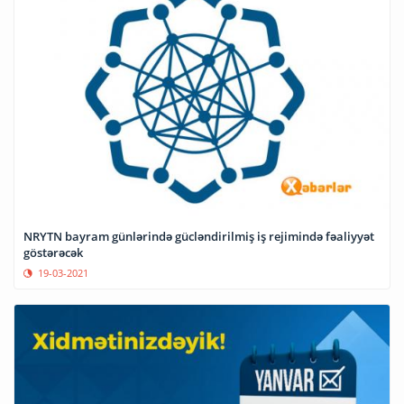
NRYTN bayram günlərində gücləndirilmiş iş rejimində fəaliyyət
göstərəcək
19-03-2021