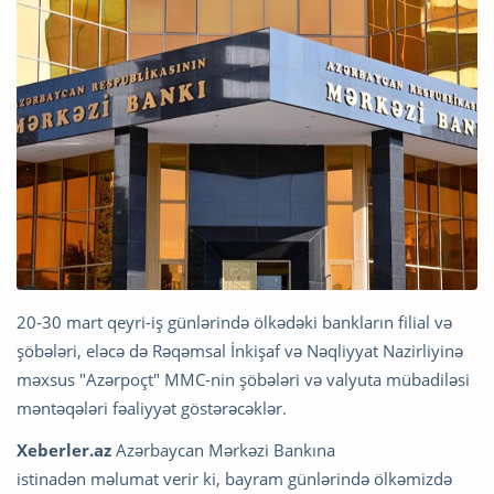
20-30 mart qeyri-iş günlərində ölkədəki bankların filial və
şöbələri, eləcə də Rəqəmsal İnkişaf və Nəqliyyat Nazirliyinə
məxsus "Azərpoçt" MMC-nin şöbələri və valyuta mübadiləsi
məntəqələri fəaliyyət göstərəcəklər.
Xeberler.az
Azərbaycan Mərkəzi Bankına
istinadən məlumat verir ki, bayram günlərində ölkəmizdə