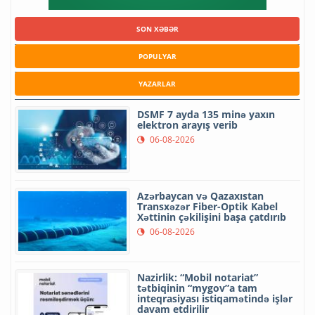
SON XƏBƏR
POPULYAR
YAZARLAR
DSMF 7 ayda 135 minə yaxın
elektron arayış verib
06-08-2026
Azərbaycan və Qazaxıstan
Transxəzər Fiber-Optik Kabel
Xəttinin çəkilişini başa çatdırıb
06-08-2026
Nazirlik: “Mobil notariat”
tətbiqinin “mygov”a tam
inteqrasiyası istiqamətində işlər
davam etdirilir