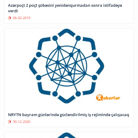
Azərpoçt 2 poçt şöbəsini yenidənqurmadan sonra istifadəyə
verdi
06-02-2019
NRYTN bayram günlərində gücləndirilmiş iş rejimində çalışacaq
30-12-2020