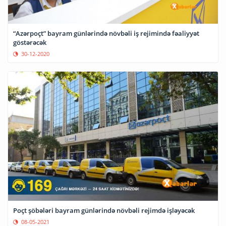
“Azərpoçt” bayram günlərində növbəli iş rejimində fəaliyyət
göstərəcək
30-12-2020
Poçt şöbələri bayram günlərində növbəli rejimdə işləyəcək
08-05-2021