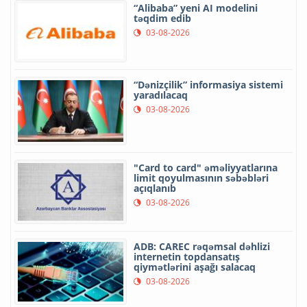
“Alibaba” yeni AI modelini
təqdim edib
03-08-2026
“Dənizçilik” informasiya sistemi
yaradılacaq
03-08-2026
"Card to card" əməliyyatlarına
limit qoyulmasının səbəbləri
açıqlanıb
03-08-2026
ADB: CAREC rəqəmsal dəhlizi
internetin topdansatış
qiymətlərini aşağı salacaq
03-08-2026