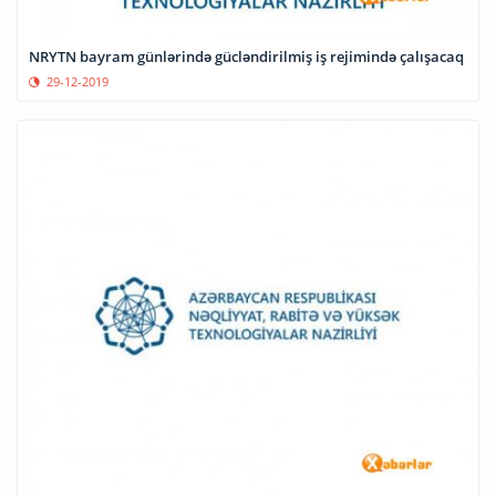
NRYTN bayram günlərində gücləndirilmiş iş rejimində çalışacaq
29-12-2019