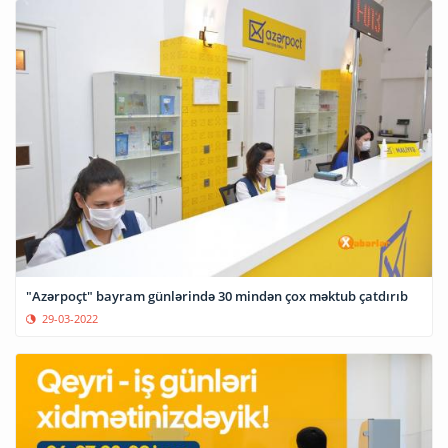
"Azərpoçt" bayram günlərində 30 mindən çox məktub çatdırıb
29-03-2022