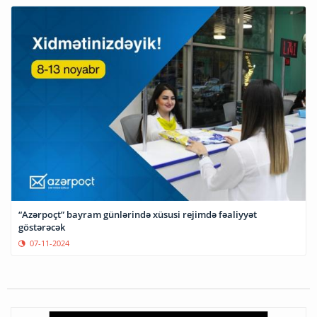
“Azərpoçt” bayram günlərində xüsusi rejimdə fəaliyyət
göstərəcək
07-11-2024