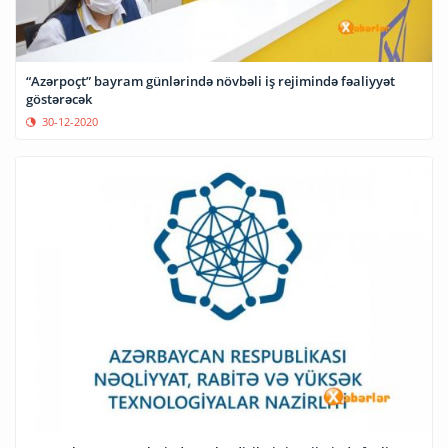
“Azərpoçt” bayram günlərində növbəli iş rejimində fəaliyyət
göstərəcək
30-12-2020