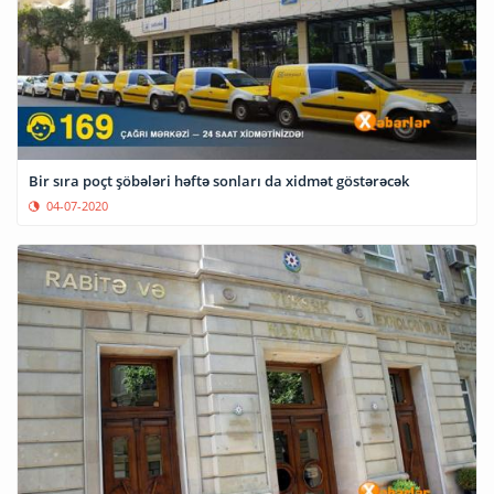
Bir sıra poçt şöbələri həftə sonları da xidmət göstərəcək
04-07-2020