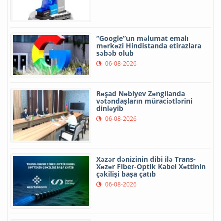
“Google”un məlumat emalı
mərkəzi Hindistanda etirazlara
səbəb olub
06-08-2026
Rəşad Nəbiyev Zəngilanda
vətəndaşların müraciətlərini
dinləyib
06-08-2026
Xəzər dənizinin dibi ilə Trans-
Xəzər Fiber-Optik Kabel Xəttinin
çəkilişi başa çatıb
06-08-2026