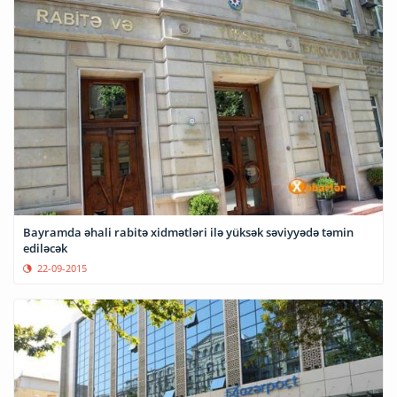
Bayramda əhali rabitə xidmətləri ilə yüksək səviyyədə təmin
ediləcək
22-09-2015