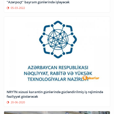
"Azərpoçt" bayram günlərində işləyəcək
05-03-2022
NRYTN xüsusi karantin günlərində gücləndirilmiş iş rejimində
fəaliyyət göstərəcək
20-06-2020