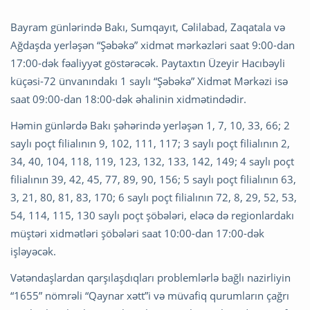
Bayram günlərində Bakı, Sumqayıt, Cəlilabad, Zaqatala və
Ağdaşda yerləşən “Şəbəkə” xidmət mərkəzləri saat 9:00-dan
17:00-dək fəaliyyət göstərəcək. Paytaxtın Üzeyir Hacıbəyli
küçəsi-72 ünvanındakı 1 saylı “Şəbəkə” Xidmət Mərkəzi isə
saat 09:00-dan 18:00-dək əhalinin xidmətindədir.
Həmin günlərdə Bakı şəhərində yerləşən 1, 7, 10, 33, 66; 2
saylı poçt filialının 9, 102, 111, 117; 3 saylı poçt filialının 2,
34, 40, 104, 118, 119, 123, 132, 133, 142, 149; 4 saylı poçt
filialının 39, 42, 45, 77, 89, 90, 156; 5 saylı poçt filialının 63,
3, 21, 80, 81, 83, 170; 6 saylı poçt filialının 72, 8, 29, 52, 53,
54, 114, 115, 130 saylı poçt şöbələri, eləcə də regionlardakı
müştəri xidmətləri şöbələri saat 10:00-dan 17:00-dək
işləyəcək.
Vətəndaşlardan qarşılaşdıqları problemlərlə bağlı nazirliyin
“1655” nömrəli “Qaynar xətt”i və müvafiq qurumların çağrı