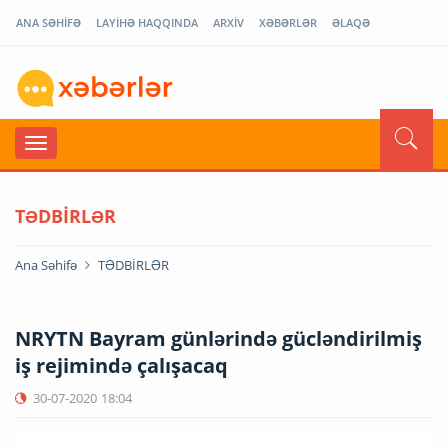
ANA SƏHİFƏ
LAYİHƏ HAQQINDA
ARXİV
XƏBƏRLƏR
ƏLAQƏ
TƏDBİRLƏR
Ana Səhifə
TƏDBİRLƏR
NRYTN Bayram günlərində gücləndirilmiş
iş rejimində çalışacaq
30-07-2020
18:04