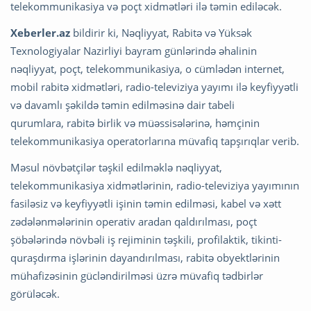
telekommunikasiya və poçt xidmətləri ilə təmin ediləcək.
Xeberler.az
bildirir ki, Nəqliyyat, Rabitə və Yüksək
Texnologiyalar Nazirliyi bayram günlərində əhalinin
nəqliyyat, poçt, telekommunikasiya, o cümlədən internet,
mobil rabitə xidmətləri, radio-televiziya yayımı ilə keyfiyyətli
və davamlı şəkildə təmin edilməsinə dair tabeli
qurumlara, rabitə birlik və müəssisələrinə, həmçinin
telekommunikasiya operatorlarına müvafiq tapşırıqlar verib.
Məsul növbətçilər təşkil edilməklə nəqliyyat,
telekommunikasiya xidmətlərinin, radio-televiziya yayımının
fasiləsiz və keyfiyyətli işinin təmin edilməsi, kabel və xətt
zədələnmələrinin operativ aradan qaldırılması, poçt
şöbələrində növbəli iş rejiminin təşkili, profilaktik, tikinti-
quraşdırma işlərinin dayandırılması, rabitə obyektlərinin
mühafizəsinin gücləndirilməsi üzrə müvafiq tədbirlər
görüləcək.