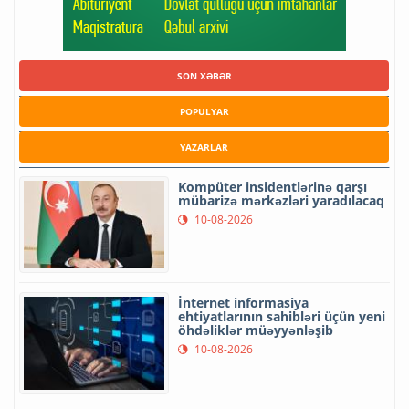
SON XƏBƏR
POPULYAR
YAZARLAR
Kompüter insidentlərinə qarşı
mübarizə mərkəzləri yaradılacaq
10-08-2026
İnternet informasiya
ehtiyatlarının sahibləri üçün yeni
öhdəliklər müəyyənləşib
10-08-2026