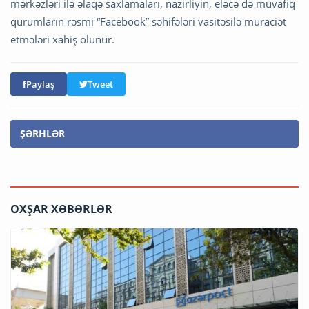
mərkəzləri ilə əlaqə saxlamaları, nazirliyin, eləcə də müvafiq
qurumların rəsmi “Facebook” səhifələri vasitəsilə müraciət
etmələri xahiş olunur.
Paylaş
Tweet
ŞƏRHLƏR
OXŞAR XƏBƏRLƏR