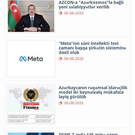
AZCON-a "Azərkosmos"la bağlı
yeni səlahiyyətlər verilib
06-08-2026
“Meta”nın süni intellekti test
zamanı başqa şirkətin sisteminə
daxil olub
06-08-2026
Azərbaycanın rəqəmsal idarəçilik
model iki beynəlxalq mükafata
layiq görülüb
06-08-2026
DSMF 7 ayda 135 minə yaxın