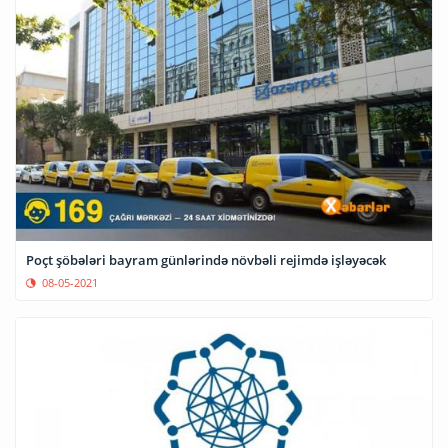
Poçt şöbələri bayram günlərində növbəli rejimdə işləyəcək
08-05-2021