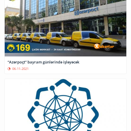
“Azərpoçt” bayram günlərində işləyəcək
06-11-2021