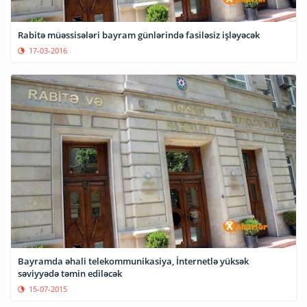
Rabitə müəssisələri bayram günlərində fasiləsiz işləyəcək
17-03-2016
Bayramda əhali telekommunikasiya, İnternetlə yüksək
səviyyədə təmin ediləcək
15-07-2015