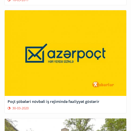
Poçt şöbələri növbəli iş rejimində fəaliyyət göstərir
30-03-2020