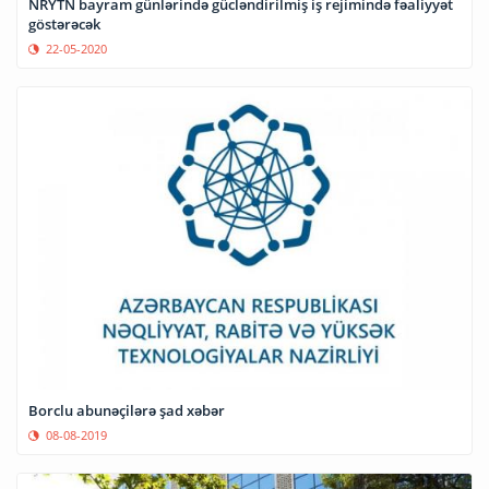
NRYTN bayram günlərində gücləndirilmiş iş rejimində fəaliyyət
göstərəcək
22-05-2020
Borclu abunəçilərə şad xəbər
08-08-2019