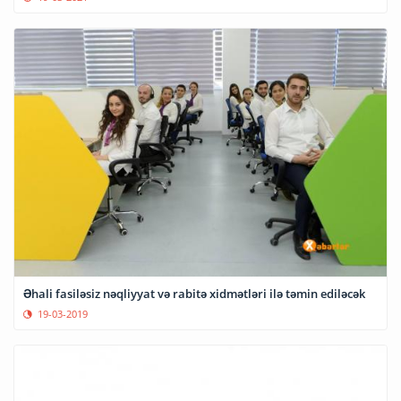
Əhali fasiləsiz nəqliyyat və rabitə xidmətləri ilə təmin ediləcək
19-03-2019