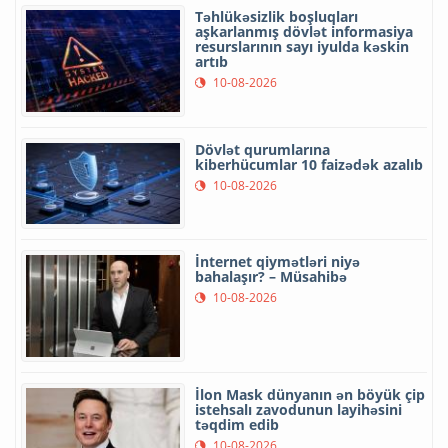
Təhlükəsizlik boşluqları
aşkarlanmış dövlət informasiya
resurslarının sayı iyulda kəskin
artıb
10-08-2026
Dövlət qurumlarına
kiberhücumlar 10 faizədək azalıb
10-08-2026
İnternet qiymətləri niyə
bahalaşır? – Müsahibə
10-08-2026
İlon Mask dünyanın ən böyük çip
istehsalı zavodunun layihəsini
təqdim edib
10-08-2026