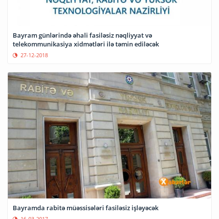
Bayram günlərində əhali fasiləsiz nəqliyyat və
telekommunikasiya xidmətləri ilə təmin ediləcək
27-12-2018
Bayramda rabitə müəssisələri fasiləsiz işləyəcək
16-03-2017