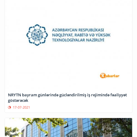
NRYTN bayram günlərində gücləndirilmiş iş rejimində fəaliyyət
göstərəcək
17-07-2021