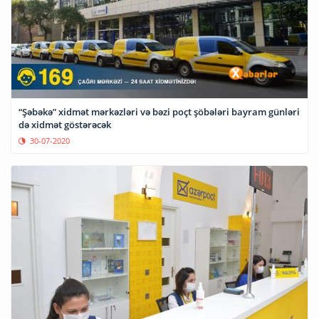
“Şəbəkə” xidmət mərkəzləri və bəzi poçt şöbələri bayram günləri
də xidmət göstərəcək
30-07-2020