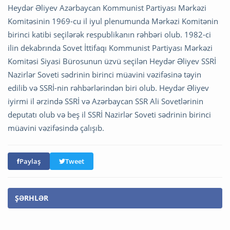
Heydər Əliyev
Azərbaycan Kommunist Partiyası Mərkəzi
Komitəsinin 1969-cu il iyul plenumunda Mərkəzi Komitənin
birinci katibi seçilərək respublikanın rəhbəri olub. 1982-ci
ilin dekabrında Sovet İttifaqı Kommunist Partiyası Mərkəzi
Komitəsi Siyasi Bürosunun üzvü seçilən Heydər Əliyev SSRİ
Nazirlər Soveti sədrinin birinci müavini vəzifəsinə təyin
edilib və SSRİ-nin rəhbərlərindən biri olub. Heydər Əliyev
iyirmi il ərzində SSRİ və Azərbaycan SSR Ali Sovetlərinin
deputatı olub və beş il SSRİ Nazirlər Soveti sədrinin birinci
müavini vəzifəsində çalışıb.
Paylaş
Tweet
ŞƏRHLƏR