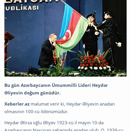
Bu gün Azərbaycanın Ümummilli Lideri Heydər
Əliyevin doğum günüdür.
Xeberler.az
məlumat verir ki, Heydər Əliyevin anadan
olmasının 100-cü ildönümüdür.
Heydər Əlirza oğlu Əliyev 1923-cü il mayın 10-da
Azərbaycanın Naxçıvan şəhərində anadan olub. O, 1939-cu