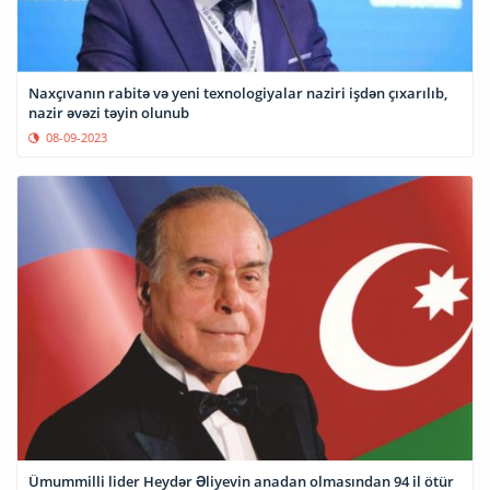
Naxçıvanın rabitə və yeni texnologiyalar naziri işdən çıxarılıb,
nazir əvəzi təyin olunub
08-09-2023
Ümummilli lider Heydər Əliyevin anadan olmasından 94 il ötür