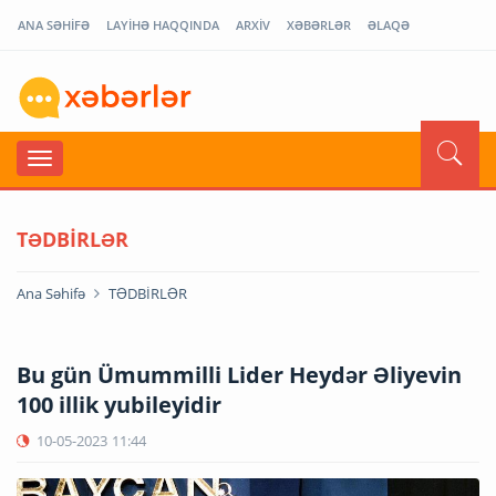
ANA SƏHİFƏ
LAYİHƏ HAQQINDA
ARXİV
XƏBƏRLƏR
ƏLAQƏ
TƏDBİRLƏR
Ana Səhifə
TƏDBİRLƏR
Bu gün Ümummilli Lider Heydər Əliyevin
100 illik yubileyidir
10-05-2023
11:44