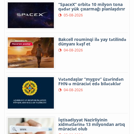
“SpaceX” orbitə 10 milyon tona
qədər yük çıxarmağı planlaşdırır
05-08-2026
Bakcell rouminqi ilə yay tətilində
dünyanı kəşf et
04-08-2026
Vətəndaşlar “mygov” üzərindən
FHN-ə müraciət edə biləcəklər
04-08-2026
İqtisadiyyat Nazirliyinin
xidmətlərinə 13 milyondan artıq
müraciət olub