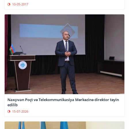
10-05-2017
Naxçıvan Poçt və Telekommunikasiya Mərkəzinə direktor təyin
edilib
15-07-2026