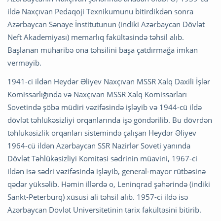
ildə Naxçıvan Pedaqoji Texnikumunu bitirdikdən sonra
Azərbaycan Sənaye İnstitutunun (indiki Azərbaycan Dövlət
Neft Akademiyası) memarlıq fakültəsində təhsil alıb.
Başlanan müharibə ona təhsilini başa çatdırmağa imkan
verməyib.
1941-ci ildən Heydər Əliyev Naxçıvan MSSR Xalq Daxili İşlər
Komissarlığında və Naxçıvan MSSR Xalq Komissarları
Sovetində şöbə müdiri vəzifəsində işləyib və 1944-cü ildə
dövlət təhlükəsizliyi orqanlarında işə göndərilib. Bu dövrdən
təhlükəsizlik orqanları sistemində çalışan Heydər Əliyev
1964-cü ildən Azərbaycan SSR Nazirlər Soveti yanında
Dövlət Təhlükəsizliyi Komitəsi sədrinin müavini, 1967-ci
ildən isə sədri vəzifəsində işləyib, general-mayor rütbəsinə
qədər yüksəlib. Həmin illərdə o, Leninqrad şəhərində (indiki
Sankt-Peterburq) xüsusi ali təhsil alıb. 1957-ci ildə isə
Azərbaycan Dövlət Universitetinin tarix fakültəsini bitirib.