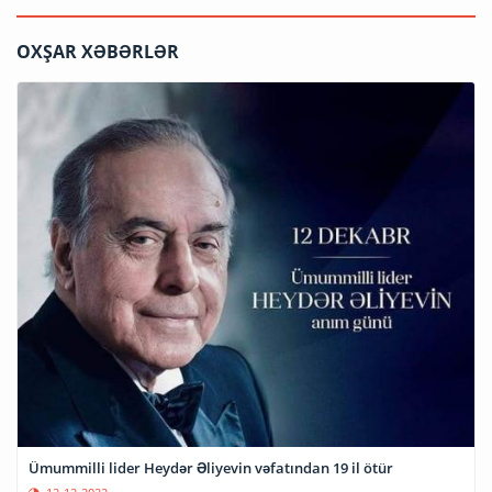
OXŞAR XƏBƏRLƏR
Ümummilli lider Heydər Əliyevin vəfatından 19 il ötür