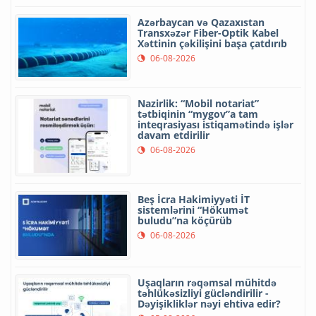
Azərbaycan və Qazaxıstan
Transxəzər Fiber-Optik Kabel
Xəttinin çəkilişini başa çatdırıb
06-08-2026
Nazirlik: “Mobil notariat”
tətbiqinin “mygov”a tam
inteqrasiyası istiqamətində işlər
davam etdirilir
06-08-2026
Beş İcra Hakimiyyəti İT
sistemlərini “Hökumət
buludu”na köçürüb
06-08-2026
Uşaqların rəqəmsal mühitdə
təhlükəsizliyi gücləndirilir -
Dəyişikliklər nəyi ehtiva edir?