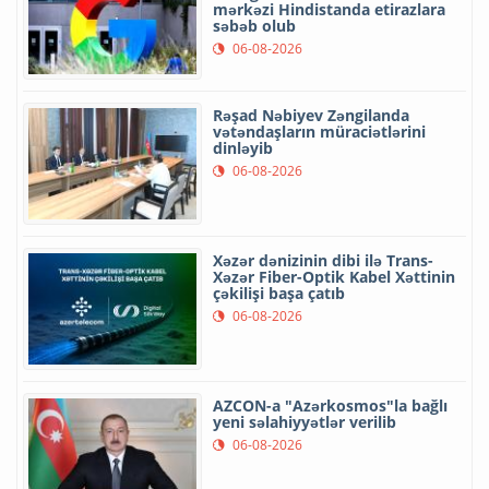
mərkəzi Hindistanda etirazlara
səbəb olub
06-08-2026
Rəşad Nəbiyev Zəngilanda
vətəndaşların müraciətlərini
dinləyib
06-08-2026
Xəzər dənizinin dibi ilə Trans-
Xəzər Fiber-Optik Kabel Xəttinin
çəkilişi başa çatıb
06-08-2026
AZCON-a "Azərkosmos"la bağlı
yeni səlahiyyətlər verilib
06-08-2026