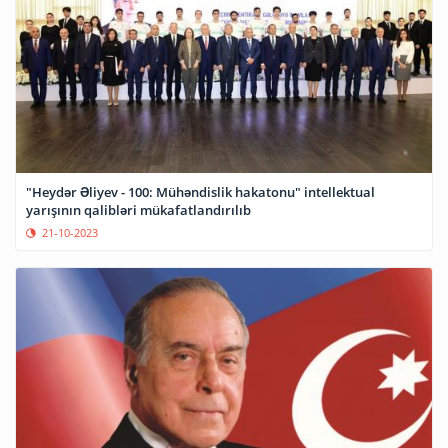
"Heydər Əliyev - 100: Mühəndislik hakatonu" intellektual
yarışının qalibləri mükafatlandırılıb
21-10-2023