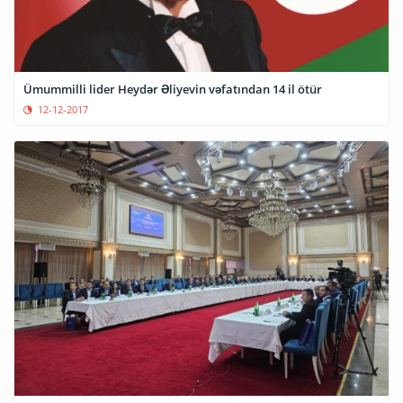
Ümummilli lider Heydər Əliyevin vəfatından 14 il ötür
12-12-2017