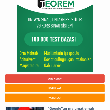
SON XƏBƏR
POPULYAR
YAZARLAR
“Google”un məlumat emalı