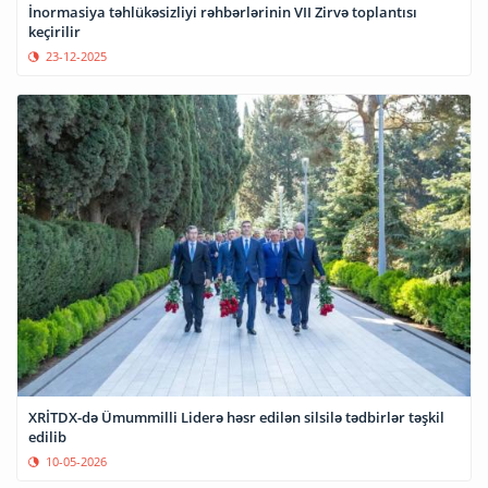
İnormasiya təhlükəsizliyi rəhbərlərinin VII Zirvə toplantısı
keçirilir
23-12-2025
XRİTDX-də Ümummilli Liderə həsr edilən silsilə tədbirlər təşkil
edilib
10-05-2026