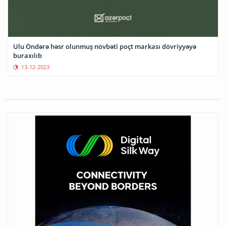
Ulu Öndərə həsr olunmuş növbəti poçt markası dövriyyəyə
buraxılıb
13-12-2023