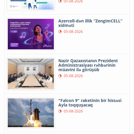
05-08-2026
Azercell-dən illik “ZengimCELL”
xidməti
05-08-2026
Nazir Qazaxıstanın Prezident
Administrasiyası rəhbərinin
müavini ilə görüşüb
05-08-2026
"Falcon 9" raketinin bir hissəsi
Ayla toqquşacaq
05-08-2026