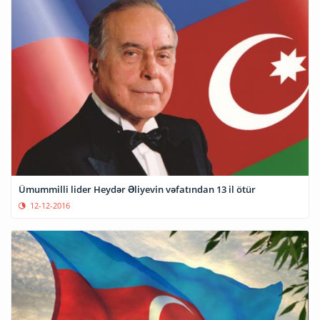
Ümummilli lider Heydər Əliyevin vəfatından 13 il ötür
12-12-2016