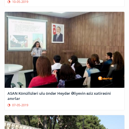
10-05-2019
ASAN Könüllüləri ulu öndər Heydər Əliyevin əziz xatirəsini
anırlar
07-05-2019