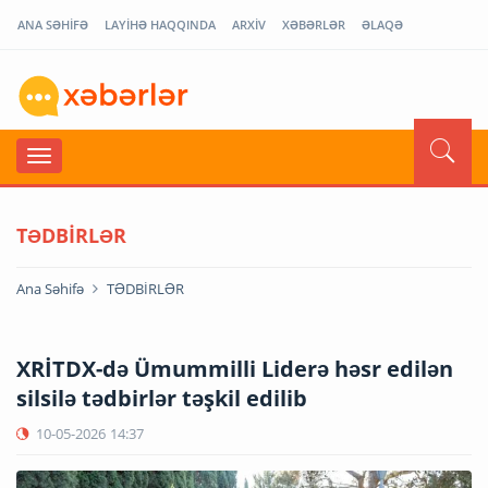
ANA SƏHİFƏ
LAYİHƏ HAQQINDA
ARXİV
XƏBƏRLƏR
ƏLAQƏ
TƏDBİRLƏR
Ana Səhifə
TƏDBİRLƏR
XRİTDX-də Ümummilli Liderə həsr edilən
silsilə tədbirlər təşkil edilib
10-05-2026
14:37