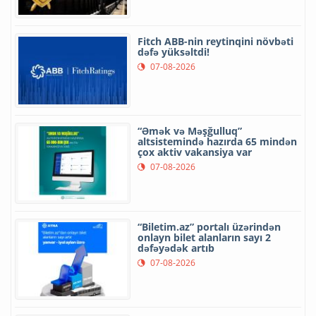
Fitch ABB-nin reytinqini növbəti
dəfə yüksəltdi!
07-08-2026
“Əmək və Məşğulluq”
altsistemində hazırda 65 mindən
çox aktiv vakansiya var
07-08-2026
“Biletim.az” portalı üzərindən
onlayn bilet alanların sayı 2
dəfəyədək artıb
07-08-2026