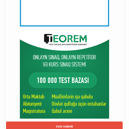
SON XƏBƏR