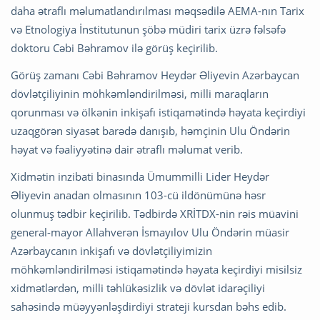
daha ətraflı məlumatlandırılması məqsədilə AEMA-nın Tarix
və Etnologiya İnstitutunun şöbə müdiri tarix üzrə fəlsəfə
doktoru Cəbi Bəhramov ilə görüş keçirilib.
Görüş zamanı Cəbi Bəhramov Heydər Əliyevin Azərbaycan
dövlətçiliyinin möhkəmləndirilməsi, milli maraqların
qorunması və ölkənin inkişafı istiqamətində həyata keçirdiyi
uzaqgörən siyasət barədə danışıb, həmçinin Ulu Öndərin
həyat və fəaliyyətinə dair ətraflı məlumat verib.
Xidmətin inzibati binasında Ümummilli Lider Heydər
Əliyevin anadan olmasının 103-cü ildönümünə həsr
olunmuş tədbir keçirilib. Tədbirdə XRİTDX-nin rəis müavini
general-mayor Allahverən İsmayılov Ulu Öndərin müasir
Azərbaycanın inkişafı və dövlətçiliyimizin
möhkəmləndirilməsi istiqamətində həyata keçirdiyi misilsiz
xidmətlərdən, milli təhlükəsizlik və dövlət idarəçiliyi
sahəsində müəyyənləşdirdiyi strateji kursdan bəhs edib.