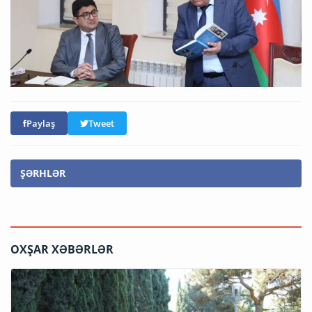
Paylaş
Tweet
ŞƏRHLƏR
OXŞAR XƏBƏRLƏR