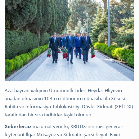
Azərbaycan xalqının Ümummilli Lideri Heydər Əliyevin
anadan olmasının 103-cü ildönümü münasibətilə Xüsusi
Rabitə və İnformasiya Təhlükəsizliyi Dövlət Xidməti (XRİTDX)
tərəfindən bir sıra tədbirlər təşkil olunub.
Xeberler.az
məlumat verir ki, XRİTDX-nin rəisi general-
leytenant İlqar Musayev və Xidmətin şəxsi heyəti Fəxri