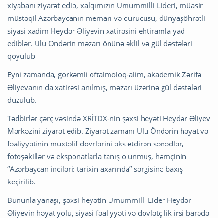
xiyabanı ziyarət edib, xalqımızın Ümummilli Lideri, müasir
müstəqil Azərbaycanın memarı və qurucusu, dünyaşöhrətli
siyasi xadim Heydər Əliyevin xatirəsini ehtiramla yad
ediblər. Ulu Öndərin məzarı önünə əklil və gül dəstələri
qoyulub.
Eyni zamanda, görkəmli oftalmoloq-alim, akademik Zərifə
Əliyevanın da xatirəsi anılmış, məzarı üzərinə gül dəstələri
düzülüb.
Tədbirlər çərçivəsində XRİTDX-nin şəxsi heyəti Heydər Əliyev
Mərkəzini ziyarət edib. Ziyarət zamanı Ulu Öndərin həyat və
fəaliyyətinin müxtəlif dövrlərini əks etdirən sənədlər,
fotoşəkillər və eksponatlarla tanış olunmuş, həmçinin
“Azərbaycan inciləri: tarixin axarında” sərgisinə baxış
keçirilib.
Bununla yanaşı, şəxsi heyətin Ümummilli Lider Heydər
Əliyevin həyat yolu, siyasi fəaliyyəti və dövlətçilik irsi barədə