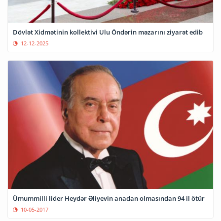
Dövlət Xidmətinin kollektivi Ulu Öndərin məzarını ziyarət edib
12-12-2025
Ümummilli lider Heydər Əliyevin anadan olmasından 94 il ötür
10-05-2017