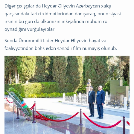
Digər çıxışçılar da Heydər Əliyevin Azərbaycan xalqı
qarşısındakı tarixi xidmətlərindən danışaraq, onun siyasi
irsinin bu gün də ölkəmizin inkişafında mühüm rol
oynadığını vurğulayıblar.
Sonda Ümummilli Lider Heydər Əliyevin həyat və
fəaliyyətindən bəhs edən sənədli film nümayiş olunub.