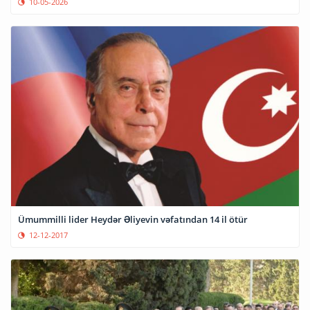
10-05-2026
Ümummilli lider Heydər Əliyevin vəfatından 14 il ötür
12-12-2017