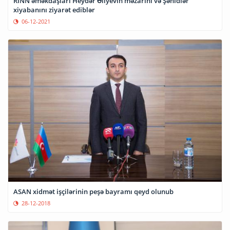
RİNN əməkdaşları Heydər Əliyevin məzarını və Şəhidlər
xiyabanını ziyarət ediblər
06-12-2021
ASAN xidmət işçilərinin peşə bayramı qeyd olunub
28-12-2018