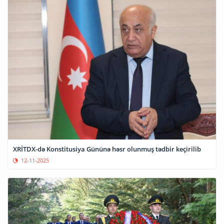
XRİTDX-də Konstitusiya Gününə həsr olunmuş tədbir keçirilib
12-11-2025