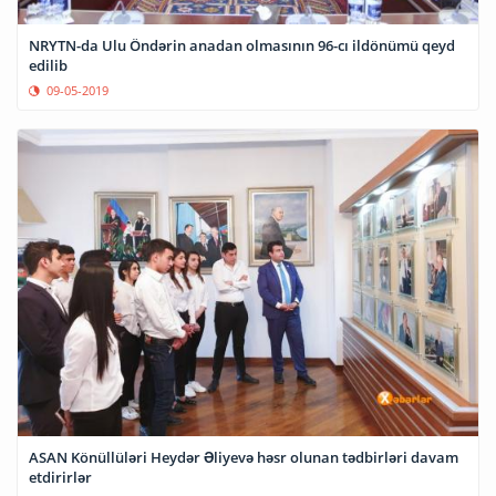
NRYTN-da Ulu Öndərin anadan olmasının 96-cı ildönümü qeyd
edilib
09-05-2019
ASAN Könüllüləri Heydər Əliyevə həsr olunan tədbirləri davam
etdirirlər