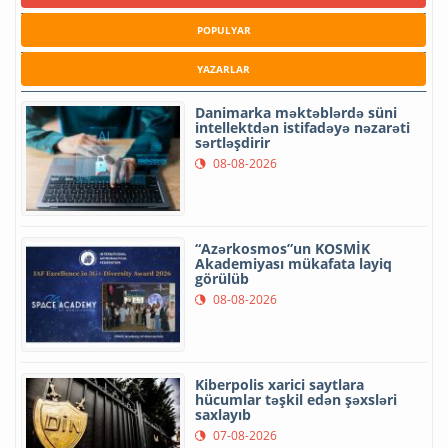
POPULYAR
YAZARLAR
Danimarka məktəblərdə süni
intellektdən istifadəyə nəzarəti
sərtləşdirir
08-08-2026
“Azərkosmos”un KOSMİK
Akademiyası mükafata layiq
görülüb
08-08-2026
Kiberpolis xarici saytlara
hücumlar təşkil edən şəxsləri
saxlayıb
07-08-2026