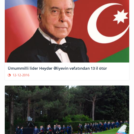
Ümummilli lider Heydər Əliyevin vəfatından 13 il ötür
12-12-2016