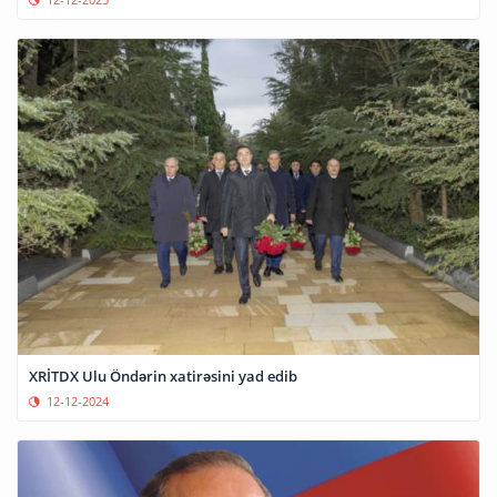
XRİTDX Ulu Öndərin xatirəsini yad edib
12-12-2024