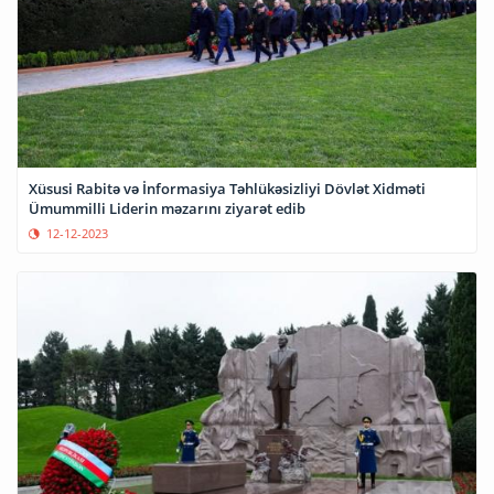
Xüsusi Rabitə və İnformasiya Təhlükəsizliyi Dövlət Xidməti
Ümummilli Liderin məzarını ziyarət edib
12-12-2023