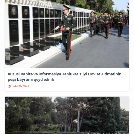
Xüsusi Rabitə və İnformasiya Təhlükəsizliyi Dövlət Xidmətinin
peşə bayramı qeyd edilib
24-08-2024