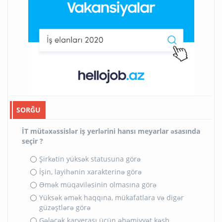
SORĞU
İT mütəxəssislər iş yerlərini hansı meyarlar əsasında
seçir ?
Şirkətin yüksək statusuna görə
İşin, layihənin xarakterinə görə
Əmək müqaviləsinin olmasına görə
Yüksək əmək haqqına, mükafatlara və digər
güzəştlərə görə
Gələcək karyerası üçün əhəmiyyət kəsb