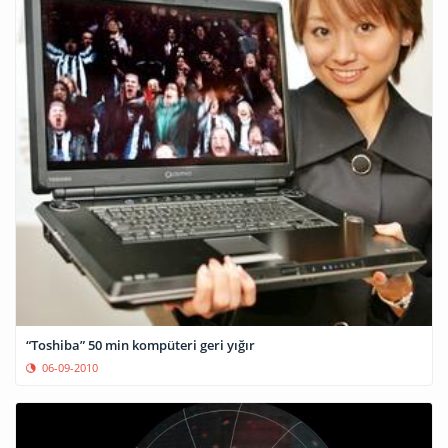
“Toshiba” 50 min kompüteri geri yığır
06-09-2010