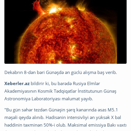
Dekabrın 8-dən bəri Günəşdə ən güclü alışma baş verib.
Xeberler.az
bildirir ki, bu barədə Rusiya Elmlər
Akademiyasının Kosmik Tədqiqatlar İnstitutunun Günəş
Astronomiya Laboratoriyası məlumat yayıb.
"Bu gün səhər tezdən Günəşin şərq kənarında əsas M5.1
məşəli qeydə alınıb. Hadisənin intensivliyi ən yüksək X bal
həddinin təxminən 50%-i olub. Maksimal emissiya Bakı vaxtı