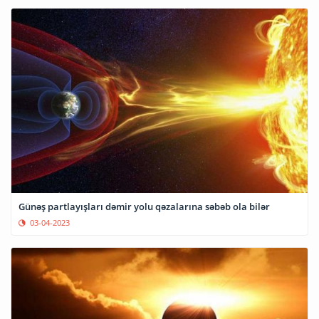
Günəş partlayışları dəmir yolu qəzalarına səbəb ola bilər
03-04-2023