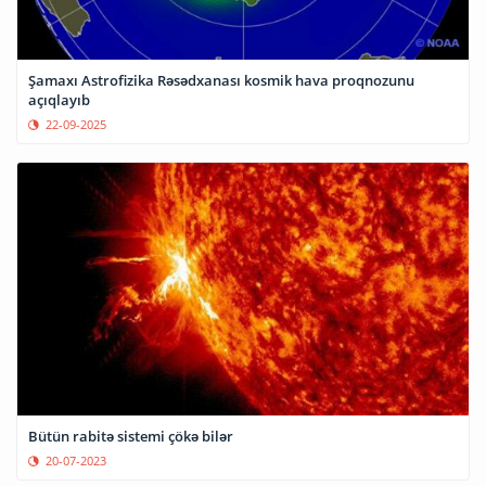
Şamaxı Astrofizika Rəsədxanası kosmik hava proqnozunu
açıqlayıb
22-09-2025
Bütün rabitə sistemi çökə bilər
20-07-2023