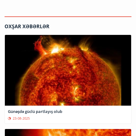
OXŞAR XƏBƏRLƏR
Günəşdə güclü partlayış olub
23-08-2025