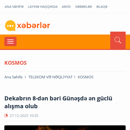
ANA SƏHİFƏ
LAYİHƏ HAQQINDA
ARXİV
XƏBƏRLƏR
ƏLAQƏ
KOSMOS
Ana Səhifə
TELEKOM VƏ NƏQLİYYAT
KOSMOS
Dekabrın 8-dən bəri Günəşdə ən güclü
alışma olub
27-12-2025
10:35