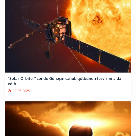
“Solar Orbiter” zondu Günəşin cənub qütbünün təsvirini əldə
edib
12-06-2025