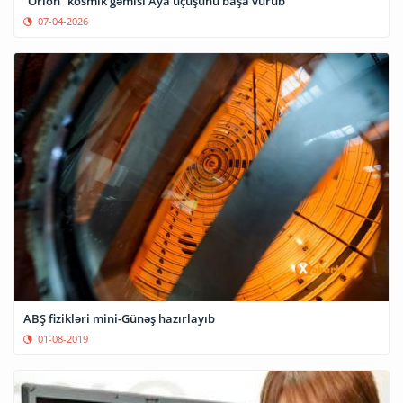
“Orion” kosmik gəmisi Aya uçuşunu başa vurub
07-04-2026
ABŞ fizikləri mini-Günəş hazırlayıb
01-08-2019