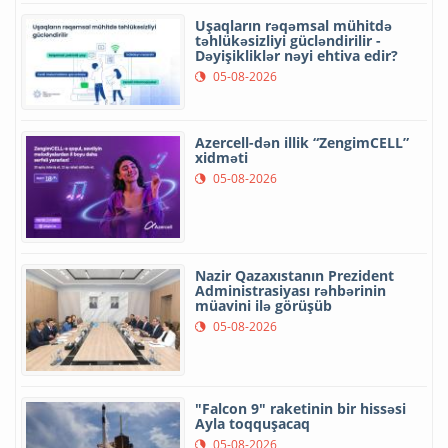
Uşaqların rəqəmsal mühitdə
təhlükəsizliyi gücləndirilir -
Dəyişikliklər nəyi ehtiva edir?
05-08-2026
Azercell-dən illik “ZengimCELL”
xidməti
05-08-2026
Nazir Qazaxıstanın Prezident
Administrasiyası rəhbərinin
müavini ilə görüşüb
05-08-2026
"Falcon 9" raketinin bir hissəsi
Ayla toqquşacaq
05-08-2026