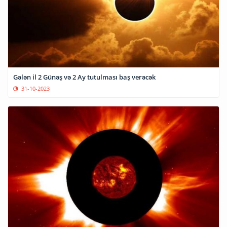
Gələn il 2 Günəş və 2 Ay tutulması baş verəcək
31-10-2023