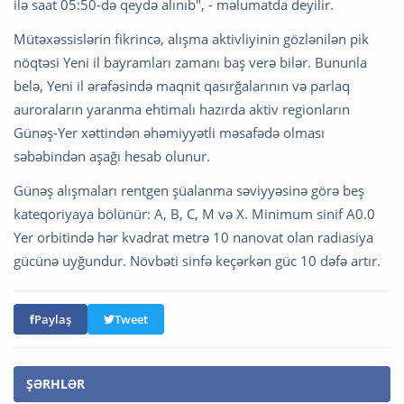
ilə saat 05:50-də qeydə alınıb", - məlumatda deyilir.
Mütəxəssislərin fikrincə, alışma aktivliyinin gözlənilən pik
nöqtəsi Yeni il bayramları zamanı baş verə bilər. Bununla
belə, Yeni il ərəfəsində maqnit qasırğalarının və parlaq
auroraların yaranma ehtimalı hazırda aktiv regionların
Günəş-Yer xəttindən əhəmiyyətli məsafədə olması
səbəbindən aşağı hesab olunur.
Günəş alışmaları rentgen şüalanma səviyyəsinə görə beş
kateqoriyaya bölünür: A, B, C, M və X. Minimum sinif A0.0
Yer orbitində hər kvadrat metrə 10 nanovat olan radiasiya
gücünə uyğundur. Növbəti sinfə keçərkən güc 10 dəfə artır.
Paylaş
Tweet
ŞƏRHLƏR