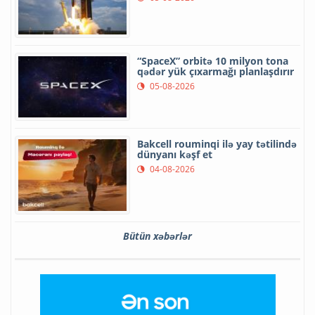
“SpaceX” orbitə 10 milyon tona
qədər yük çıxarmağı planlaşdırır
05-08-2026
Bakcell rouminqi ilə yay tətilində
dünyanı kəşf et
04-08-2026
Bütün xəbərlər