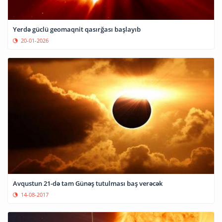
Yerdə güclü geomaqnit qasırğası başlayıb
20-01-2026
Avqustun 21-də tam Günəş tutulması baş verəcək
14-08-2017