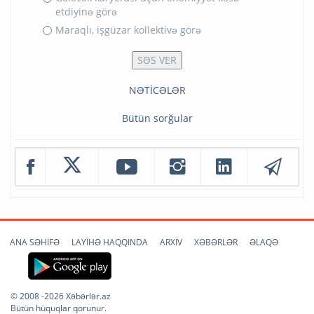
etdiyinə görə
Maraqlı, işgüzar kollektivə görə
NƏTİCƏLƏR
Bütün sorğular
ANA SƏHİFƏ
LAYİHƏ HAQQINDA
ARXİV
XƏBƏRLƏR
ƏLAQƏ
© 2008 -2026 Xəbərlər.az
Bütün hüquqlar qorunur.