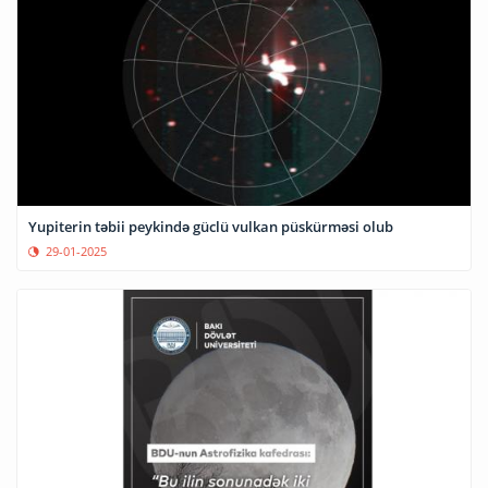
Yupiterin təbii peykində güclü vulkan püskürməsi olub
29-01-2025