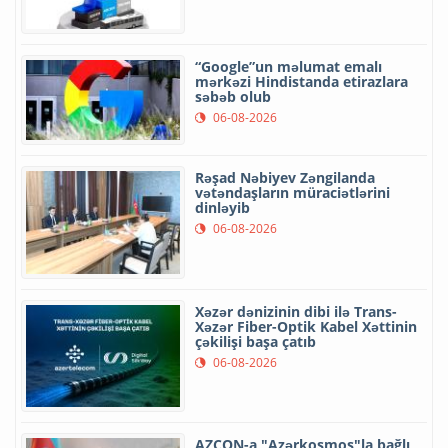
“Google”un məlumat emalı
mərkəzi Hindistanda etirazlara
səbəb olub
06-08-2026
Rəşad Nəbiyev Zəngilanda
vətəndaşların müraciətlərini
dinləyib
06-08-2026
Xəzər dənizinin dibi ilə Trans-
Xəzər Fiber-Optik Kabel Xəttinin
çəkilişi başa çatıb
06-08-2026
AZCON-a "Azərkosmos"la bağlı