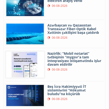
elektron arayış verib
06-08-2026
Azərbaycan və Qazaxıstan
Transxəzər Fiber-Optik Kabel
Xəttinin çəkilişini başa çatdırıb
06-08-2026
Nazirlik: “Mobil notariat”
tətbiqinin “mygov”a tam
inteqrasiyası istiqamətində işlər
davam etdirilir
06-08-2026
Beş İcra Hakimiyyəti İT
sistemlərini “Hökumət
buludu”na köçürüb
06-08-2026