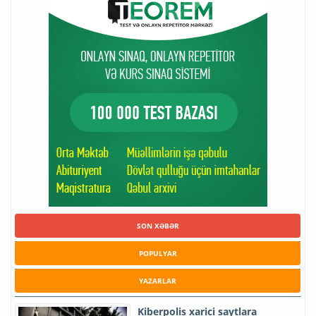
SON XƏBƏR
POPULYAR
YAZARLAR
Kiberpolis xarici saytlara