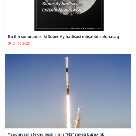
Bu ilin sonunadək iki Super Ay hadisəsi müşahidə olunacaq
24-10-2025
Yaponiyanın təkmilləşdirilmiş "H3" raketi buraxılıb