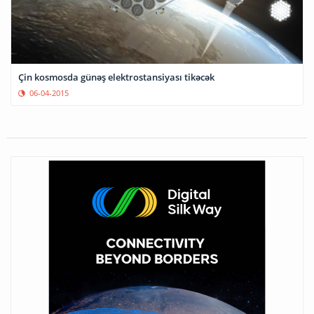
Çin kosmosda günəş elektrostansiyası tikəcək
06-04-2015