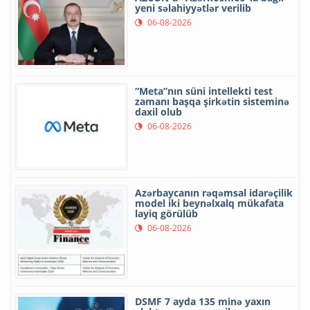
yeni səlahiyyətlər verilib
06-08-2026
“Meta”nın süni intellekti test
zamanı başqa şirkətin sisteminə
daxil olub
06-08-2026
Azərbaycanın rəqəmsal idarəçilik
model iki beynəlxalq mükafata
layiq görülüb
06-08-2026
DSMF 7 ayda 135 minə yaxın