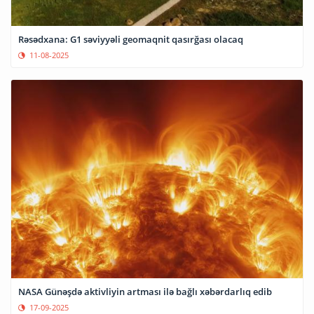
Rəsədxana: G1 səviyyəli geomaqnit qasırğası olacaq
11-08-2025
NASA Günəşdə aktivliyin artması ilə bağlı xəbərdarlıq edib
17-09-2025