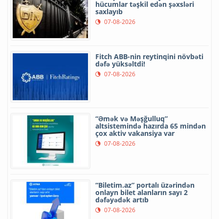
hücumlar təşkil edən şəxsləri
saxlayıb
07-08-2026
Fitch ABB-nin reytinqini növbəti
dəfə yüksəltdi!
07-08-2026
“Əmək və Məşğulluq”
altsistemində hazırda 65 mindən
çox aktiv vakansiya var
07-08-2026
“Biletim.az” portalı üzərindən
onlayn bilet alanların sayı 2
dəfəyədək artıb
07-08-2026