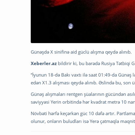
Günəşdə X sinifinə aid güclü alışma qeydə alınıb.
Xeberler.az
bildirir ki, bu barədə Rusiya Tətbiqi 
“İyunun 18-də Bakı vaxtı ilə saat 01:49-da Günə
edən X1.3 alışması qeydə alınıb. Əslində bu, son üç h
Günəş alışmaları rentgen şüalarının gücündən asıl
səviyyəsi Yerin orbitində hər kvadrat metrə 10 n
Növbəti hərfə keçərkən güc 10 dəfə artır. Partlama
olunur, onların buludları isə Yerə çatmaqla maqnit 