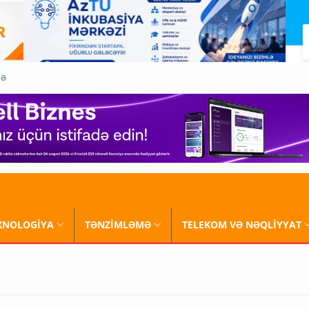
QƏ
XNOLOGİYA
TƏNZİMLƏMƏ
TELEKOM VƏ NƏQLİYYAT