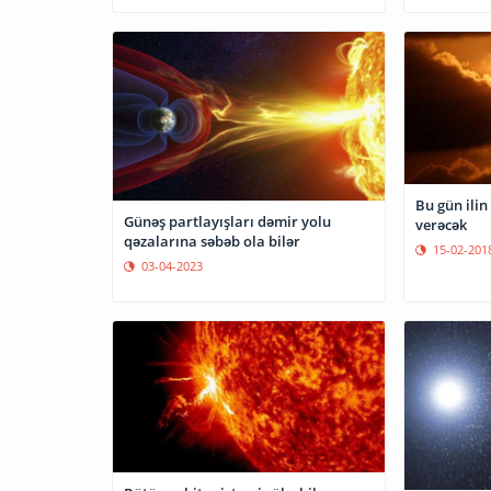
Bu gün ilin
Günəş partlayışları dəmir yolu
verəcək
qəzalarına səbəb ola bilər
15-02-201
03-04-2023