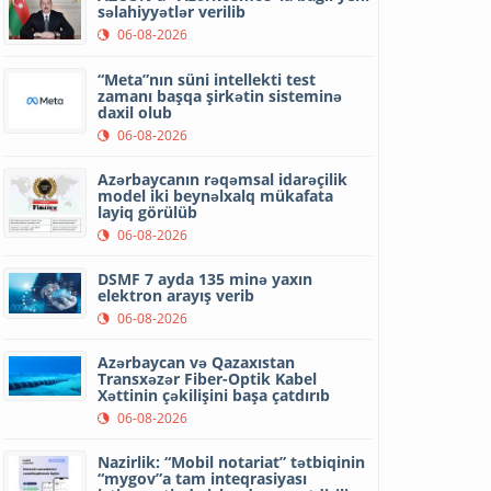
səlahiyyətlər verilib
06-08-2026
“Meta”nın süni intellekti test
zamanı başqa şirkətin sisteminə
daxil olub
06-08-2026
Azərbaycanın rəqəmsal idarəçilik
model iki beynəlxalq mükafata
layiq görülüb
06-08-2026
DSMF 7 ayda 135 minə yaxın
elektron arayış verib
06-08-2026
Azərbaycan və Qazaxıstan
Transxəzər Fiber-Optik Kabel
Xəttinin çəkilişini başa çatdırıb
06-08-2026
Nazirlik: “Mobil notariat” tətbiqinin
“mygov”a tam inteqrasiyası