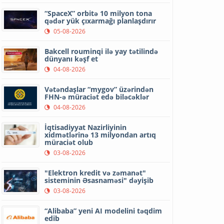
“SpaceX” orbitə 10 milyon tona
qədər yük çıxarmağı planlaşdırır
05-08-2026
Bakcell rouminqi ilə yay tətilində
dünyanı kəşf et
04-08-2026
Vətəndaşlar “mygov” üzərindən
FHN-ə müraciət edə biləcəklər
04-08-2026
İqtisadiyyat Nazirliyinin
xidmətlərinə 13 milyondan artıq
müraciət olub
03-08-2026
"Elektron kredit və zəmanət"
sisteminin Əsasnaməsi" dəyişib
03-08-2026
“Alibaba” yeni AI modelini təqdim
edib