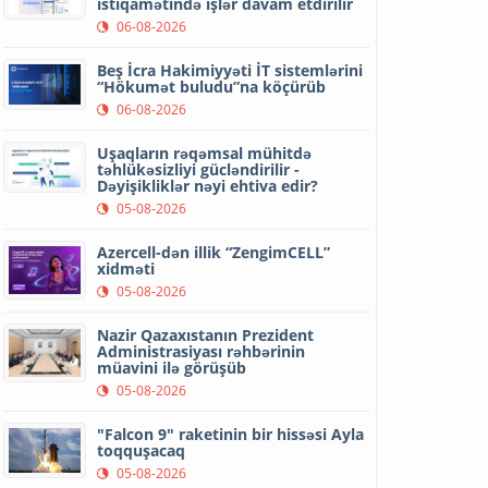
istiqamətində işlər davam etdirilir
06-08-2026
Beş İcra Hakimiyyəti İT sistemlərini
“Hökumət buludu”na köçürüb
06-08-2026
Uşaqların rəqəmsal mühitdə
təhlükəsizliyi gücləndirilir -
Dəyişikliklər nəyi ehtiva edir?
05-08-2026
Azercell-dən illik “ZengimCELL”
xidməti
05-08-2026
Nazir Qazaxıstanın Prezident
Administrasiyası rəhbərinin
müavini ilə görüşüb
05-08-2026
"Falcon 9" raketinin bir hissəsi Ayla
toqquşacaq
05-08-2026