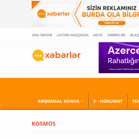
ANA SƏHİFƏ
LAYİHƏ HAQQINDA
ARXİV
XƏBƏRLƏR
ƏLA
RƏQƏMSAL DÜNYA
E - HÖKUMƏT
TE
KOSMOS