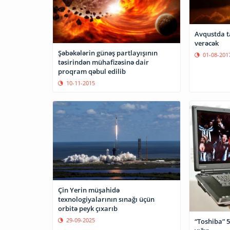
Avqustda t
verəcək
Şəbəkələrin günəş partlayışının
01-08-201
təsirindən mühafizəsinə dair
proqram qəbul edilib
10-11-2015
Çin Yerin müşahidə
texnologiyalarının sınağı üçün
orbitə peyk çıxarıb
29-09-2025
“Toshiba” 