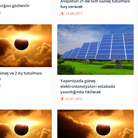
Avqustun 21-də tam Günəş tutulması
rğası gözlənilir
baş verəcək
5
14-08-2017
Günəş və 2 Ay tutulması
k
Yaponiyada günəş
3
elektrostansiyaları estakada
yaxınlığında tikiləcək
22-07-2015