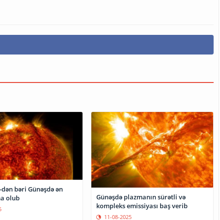
-dən bəri Günəşdə ən
Günəşdə plazmanın sürətli və
ma olub
kompleks emissiyası baş verib
5
11-08-2025