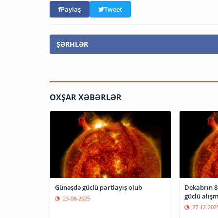
Paylaş
Tweet
ŞƏRHLƏR
OXŞAR XƏBƏRLƏR
Günəşdə güclü partlayış olub
Dekabrın 8
güclü alış
23-08-2025
27-12-202