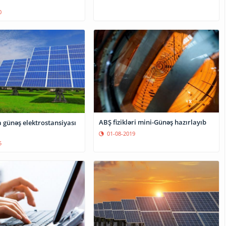
0
ABŞ fizikləri mini-Günəş hazırlayıb
 günəş elektrostansiyası
01-08-2019
5