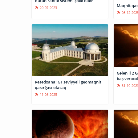
Bütün rabitə sistemi çökə bilər
Maqnit qası
20-07-2023
08-12-202
Gələn il 2 
baş verəcə
Rəsədxana: G1 səviyyəli geomaqnit
31-10-202
qasırğası olacaq
11-08-2025