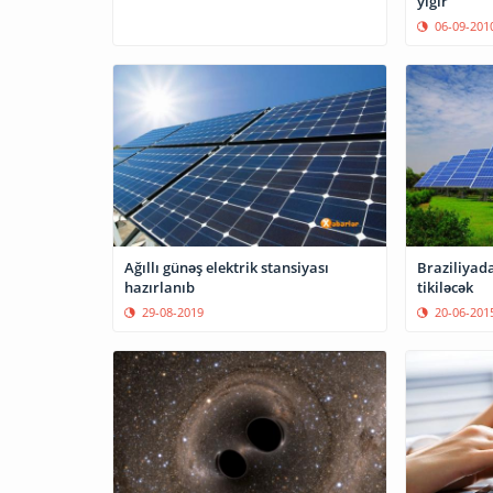
yığır
06-09-201
Ağıllı günəş elektrik stansiyası
Braziliyada
hazırlanıb
tikiləcək
29-08-2019
20-06-201