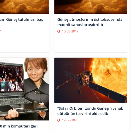
am Günəş tutulması baş
Günəş atmosferinin üst təbəqəsində
maqnit sahəsi araşdırılıb
7
10-08-2017
“Solar Orbiter” zondu Günəşin cənub
qütbünün təsvirini əldə edib
12-06-2025
50 min kompüteri geri