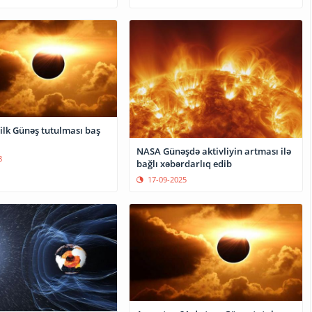
 ilk Günəş tutulması baş
NASA Günəşdə aktivliyin artması ilə
8
bağlı xəbərdarlıq edib
17-09-2025