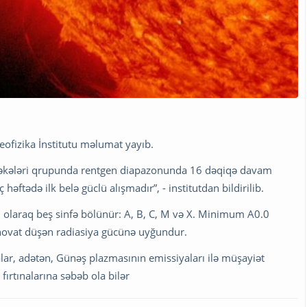
Geofizika İnstitutu məlumat yayıb.
ş ləkələri qrupunda rentgen diapazonunda 16 dəqiqə davam
əftədə ilk belə güclü alışmadır”, - institutdan bildirilib.
ı olaraq beş sinfə bölünür: A, B, C, M və X. Minimum A0.0
anovat düşən radiasiya gücünə uyğundur.
lar, adətən, Günəş plazmasının emissiyaları ilə müşayiət
fırtınalarına səbəb ola bilər