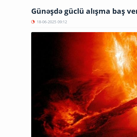
Günəşdə güclü alışma baş ve
18-06-2025
09:12