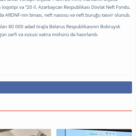
oqotipi və “20 il. Azərbaycan Respublikası Dövlət Neft Fondu.
ldə ARDNF-nin binası, neft nasosu və neft buruğu təsvir olunub.
ı 80 000 ədəd tirajla Belarus Respublikasının Bobruysk
ün zərfi və xüsusi xatirə möhürü də hazırlanıb.