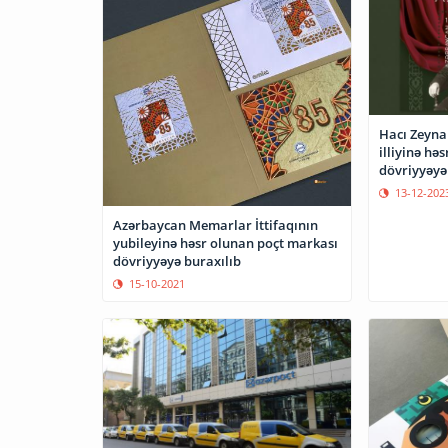
Hacı Zeyna
illiyinə hə
dövriyyəyə
13-12-202
Azərbaycan Memarlar İttifaqının
yubileyinə həsr olunan poçt markası
dövriyyəyə buraxılıb
15-10-2021