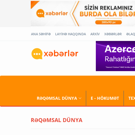
ANA SƏHİFƏ
LAYİHƏ HAQQINDA
ARXİV
XƏBƏRLƏR
ƏLA
RƏQƏMSAL DÜNYA
E - HÖKUMƏT
TE
RƏQƏMSAL DÜNYA