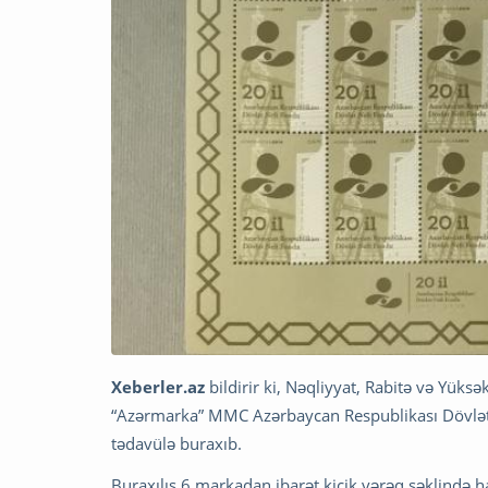
Xeberler.az
bildirir ki, Nəqliyyat, Rabitə və Yüksə
“Azərmarka” MMC Azərbaycan Respublikası Dövlət N
tədavülə buraxıb.
Buraxılış 6 markadan ibarət kiçik vərəq şəklində