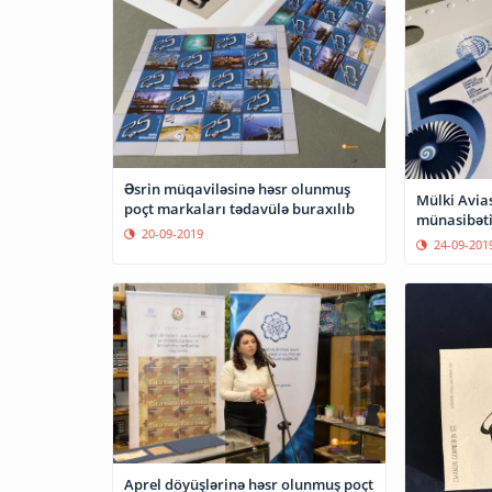
Əsrin müqaviləsinə həsr olunmuş
Mülki Aviasi
poçt markaları tədavülə buraxılıb
münasibəti
20-09-2019
24-09-201
Aprel döyüşlərinə həsr olunmuş poçt