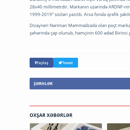
28x40 millimetrdir. Markanın üzərində ARDNF-nin l
1999-2019” sözləri yazılıb. Arxa fonda qrafik şəki
Dizayneri Nəriman Məmmədzadə olan poçt markalar
şəhərində çap olunub, həmçinin 600 ədəd Birinci g
Paylaş
Tweet
ŞƏRHLƏR
OXŞAR XƏBƏRLƏR