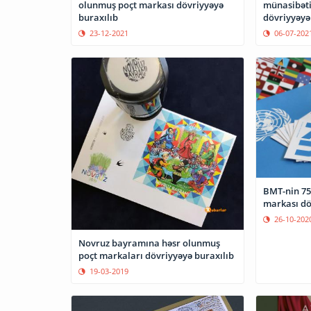
olunmuş poçt markası dövriyyəyə
münasibəti
buraxılıb
dövriyyəyə
23-12-2021
06-07-202
BMT-nin 75 
mar
26-10-202
Novruz bayramına həsr olunmuş
poçt markaları dövriyyəyə buraxılıb
19-03-2019