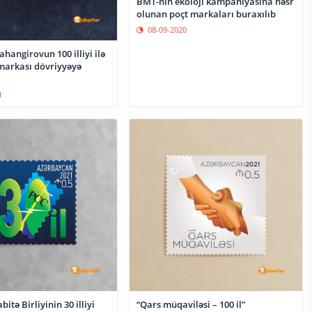
BMT-nin ekoloji kampaniyasına həsr
olunan poçt markaları buraxılıb
08-09-2020
hangirovun 100 illiyi ilə
ı dövriyyəyə
1
itə Birliyinin 30 illiyi
“Qars müqaviləsi – 100 il”