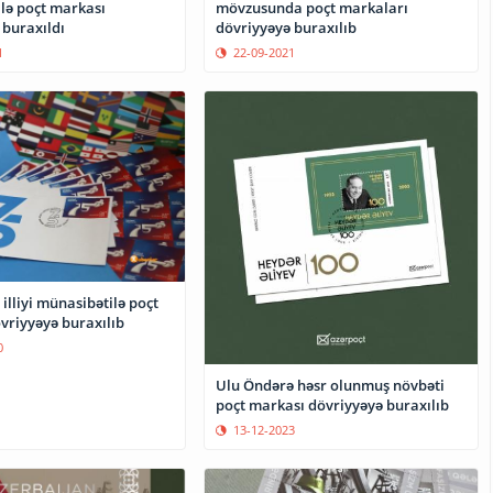
lə poçt markası
mövzusunda poçt markaları
 buraxıldı
dövriyyəyə buraxılıb
1
22-09-2021
illiyi münasibətilə poçt
kası dövriyyəyə buraxılıb
0
Ulu Öndərə həsr olunmuş növbəti
poçt markası dövriyyəyə buraxılıb
13-12-2023