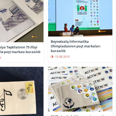
Beynəlxalq İnformatika
Olimpiadasının poçt markaları
ya Təşkilatının 75 illiyi
buraxılıb
lə poçt markası buraxılıb
15-08-2019
9