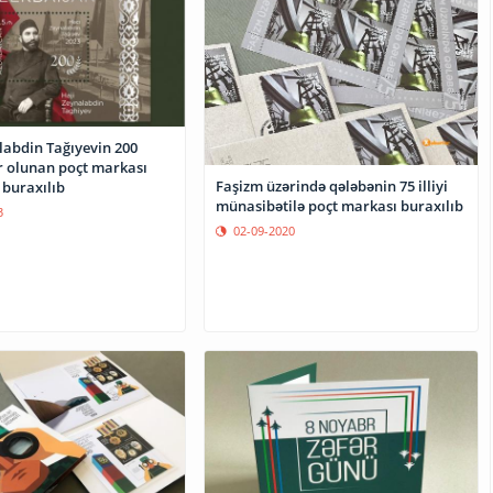
labdin Tağıyevin 200
sr olunan poçt markası
Faşizm üzərində qələbənin 75 illiyi
 buraxılıb
münasibətilə poçt markası buraxılıb
3
02-09-2020