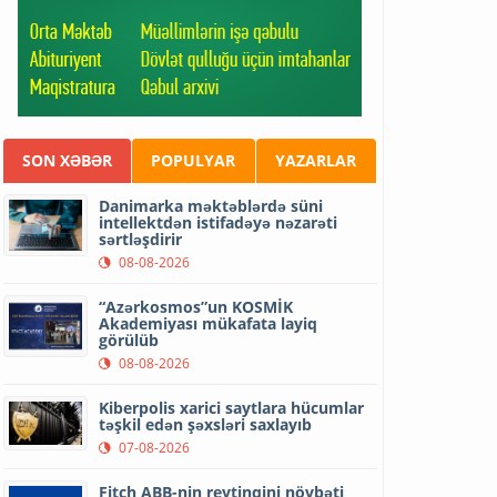
SON XƏBƏR
POPULYAR
YAZARLAR
Danimarka məktəblərdə süni
intellektdən istifadəyə nəzarəti
sərtləşdirir
08-08-2026
“Azərkosmos”un KOSMİK
Akademiyası mükafata layiq
görülüb
08-08-2026
Kiberpolis xarici saytlara hücumlar
təşkil edən şəxsləri saxlayıb
07-08-2026
Fitch ABB-nin reytinqini növbəti