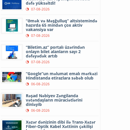
dəfə yüksəltdi!
07-08-2026
“Əmək və Məşğulluq” altsistemində
hazırda 65 mindən çox aktiv
vakansiya var
07-08-2026
“Biletim.az” portalı üzərindən
onlayn bilet alanların sayı 2
dəfəyədək artıb
07-08-2026
“Google”un məlumat emalı mərkəzi
Hindistanda etirazlara səbəb olub
06-08-2026
Rəşad Nəbiyev Zəngilanda
vətəndaşların müraciətlərini
dinləyib
06-08-2026
Xəzər dənizinin dibi ilə Trans-Xəzər
Fiber-Optik Kabel Xəttinin çəkilişi