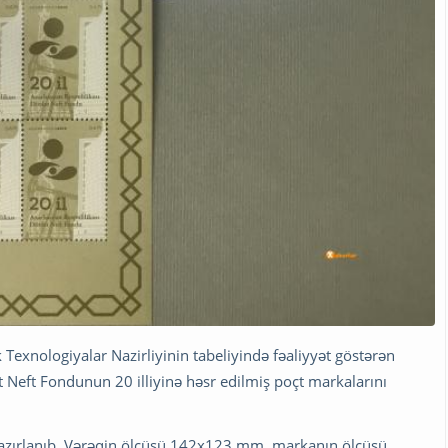
k Texnologiyalar Nazirliyinin tabeliyində fəaliyyət göstərən
eft Fondunun 20 illiyinə həsr edilmiş poçt markalarını
 hazırlanıb. Vərəqin ölçüsü 142x123 mm, markanın ölçüsü