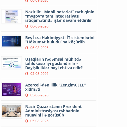
06-08-2026
Nazirlik: “Mobil notariat” tətbiqinin
“mygov”a tam inteqrasiyası
istiqamətində işlər davam etdirilir
06-08-2026
Beş İcra Hakimiyyəti İT sistemlərini
“Hökumət buludu”na köçürüb
06-08-2026
Uşaqların rəqəmsal mühitdə
təhlükəsizliyi gücləndirilir -
Dəyişikliklər nəyi ehtiva edir?
05-08-2026
Azercell-dən illik “ZengimCELL”
xidməti
05-08-2026
Nazir Qazaxıstanın Prezident
Administrasiyası rəhbərinin
müavini ilə görüşüb
05-08-2026