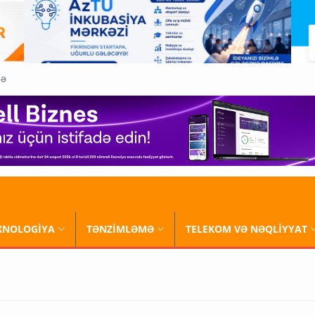
QƏ
XNOLOGİYA
TƏNZİMLƏMƏ
TELEKOM VƏ NƏQLİYYAT