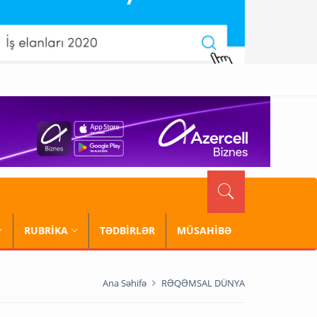
RUBRİKA
TƏDBİRLƏR
MÜSAHİBƏ
Ana Səhifə
RƏQƏMSAL DÜNYA