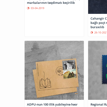
markalarının təqdimatı keçirilib
03-04-2019
Cahangir Ca
bağlı poçt markas
buraxılıb
26-10-202
ADPU-nun 100 illik yubileyinə həsr
Regional Rab