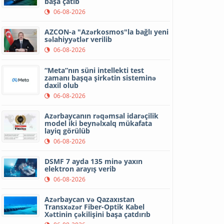
başa çatıb
06-08-2026
AZCON-a "Azərkosmos"la bağlı yeni
səlahiyyətlər verilib
06-08-2026
“Meta”nın süni intellekti test
zamanı başqa şirkətin sisteminə
daxil olub
06-08-2026
Azərbaycanın rəqəmsal idarəçilik
model iki beynəlxalq mükafata
layiq görülüb
06-08-2026
DSMF 7 ayda 135 minə yaxın
elektron arayış verib
06-08-2026
Azərbaycan və Qazaxıstan
Transxəzər Fiber-Optik Kabel
Xəttinin çəkilişini başa çatdırıb