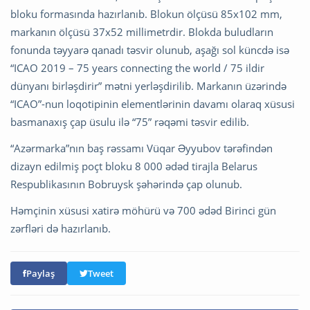
bloku formasında hazırlanıb. Blokun ölçüsü 85x102 mm,
markanın ölçüsü 37x52 millimetrdir. Blokda buludların
fonunda təyyarə qanadı təsvir olunub, aşağı sol küncdə isə
“ICAO 2019 – 75 years connecting the world / 75 ildir
dünyanı birləşdirir” mətni yerləşdirilib. Markanın üzərində
“ICAO”-nun loqotipinin elementlərinin davamı olaraq xüsusi
basmanaxış çap üsulu ilə “75” rəqəmi təsvir edilib.
“Azərmarka”nın baş rəssamı Vüqar Əyyubov tərəfindən
dizayn edilmiş poçt bloku 8 000 ədəd tirajla Belarus
Respublikasının Bobruysk şəhərində çap olunub.
Həmçinin xüsusi xatirə möhürü və 700 ədəd Birinci gün
zərfləri də hazırlanıb.
Paylaş
Tweet