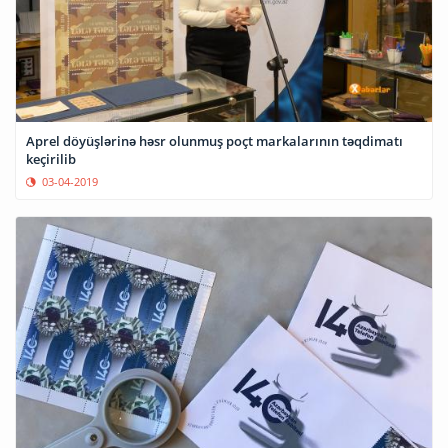
Aprel döyüşlərinə həsr olunmuş poçt markalarının təqdimatı
keçirilib
03-04-2019