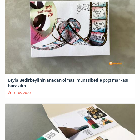
Leyla Bədirbəylinin anadan olması münasibətilə poçt markası
buraxılıb
31-05-2020