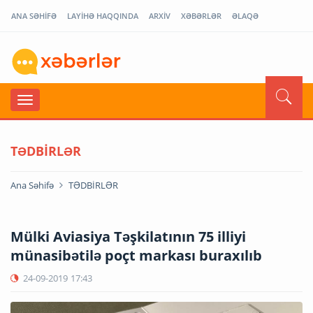
ANA SƏHİFƏ
LAYİHƏ HAQQINDA
ARXİV
XƏBƏRLƏR
ƏLAQƏ
TƏDBİRLƏR
Ana Səhifə
TƏDBİRLƏR
Mülki Aviasiya Təşkilatının 75 illiyi
münasibətilə poçt markası buraxılıb
24-09-2019
17:43