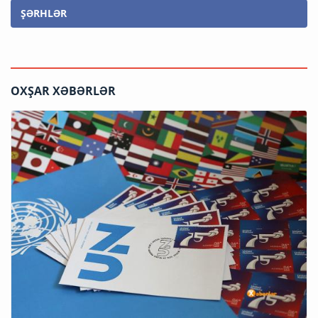
ŞƏRHLƏR
OXŞAR XƏBƏRLƏR