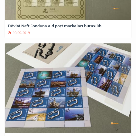
Dövlət Neft Fonduna aid poçt markaları buraxılıb
10-09-2019