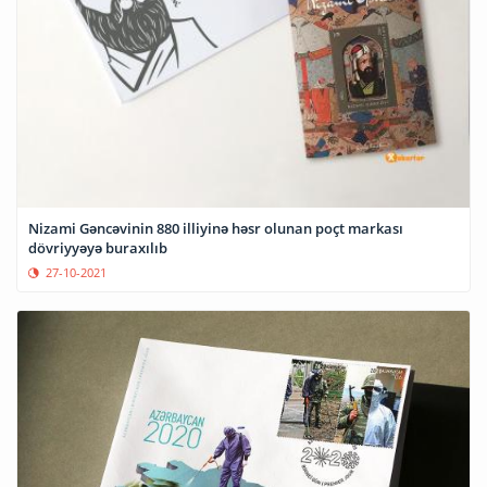
Nizami Gəncəvinin 880 illiyinə həsr olunan poçt markası
dövriyyəyə buraxılıb
27-10-2021