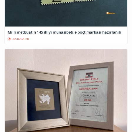
Milli mətbuatın 145 illiyi münasibətilə poçt markası hazırlanıb
22-07-2020