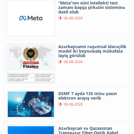
“Meta”nın süni intellekti test
zamanı başqa şirkətin sisteminə
daxil olub
06-08-2026
Azərbaycanın rəqəmsal idarəçilik
model iki beynəlxalq mükafata
layiq görülüb
06-08-2026
DSMF 7 ayda 135 minə yaxın
elektron arayış verib
06-08-2026
Azərbaycan və Qazaxıstan
Transxəzər Fiber-Optik Kabel