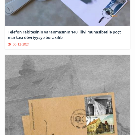
Telefon rabitəsinin yaranmasının 140 illiyi münasibətilə poçt
markası dövriyyəyə buraxılıb
06-12-2021