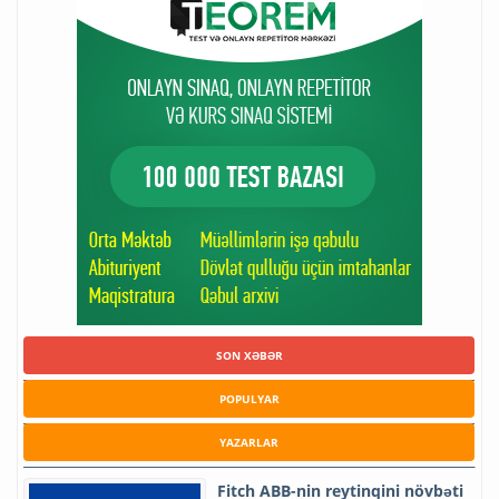
SON XƏBƏR
POPULYAR
YAZARLAR
Fitch ABB-nin reytinqini növbəti