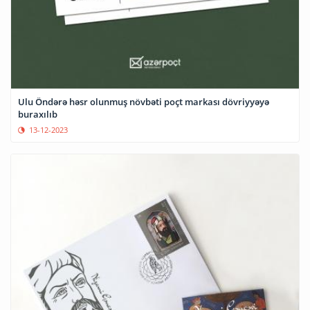
Ulu Öndərə həsr olunmuş növbəti poçt markası dövriyyəyə
buraxılıb
13-12-2023