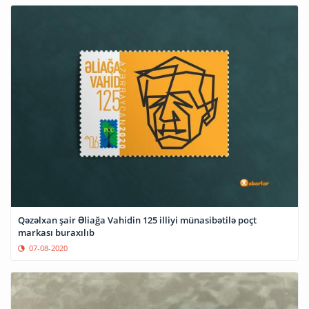
Qəzəlxan şair Əliağa Vahidin 125 illiyi münasibətilə poçt
markası buraxılıb
07-08-2020