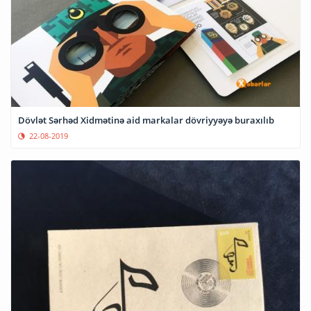
Dövlət Sərhəd Xidmətinə aid markalar dövriyyəyə buraxılıb
22-08-2019