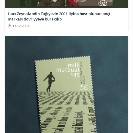
Hacı Zeynalabdin Tağıyevin 200 illiyinə həsr olunan poçt
markası dövriyyəyə buraxılıb
13-12-2023