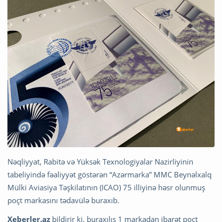
Nəqliyyat, Rabitə və Yüksək Texnologiyalar Nazirliyinin
tabeliyində fəaliyyət göstərən “Azərmarka” MMC Beynəlxalq
Mülki Aviasiya Təşkilatının (ICAO) 75 illiyinə həsr olunmuş
poçt markasını tədavülə buraxıb.
Xeberler.az
bildirir ki, buraxılış 1 markadan ibarət poçt