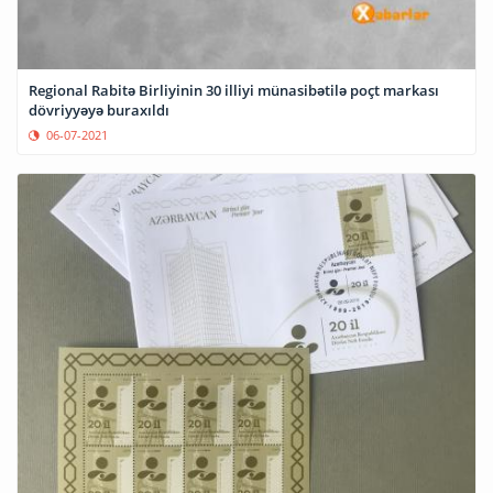
Regional Rabitə Birliyinin 30 illiyi münasibətilə poçt markası
dövriyyəyə buraxıldı
06-07-2021