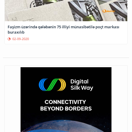
Faşizm üzərində qələbənin 75 illiyi münasibətilə poçt markası
buraxılıb
02-09-2020