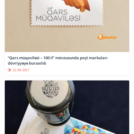
“Qars müqaviləsi – 100 il” mövzusunda poçt markaları
dövriyyəyə buraxılıb
22-09-2021