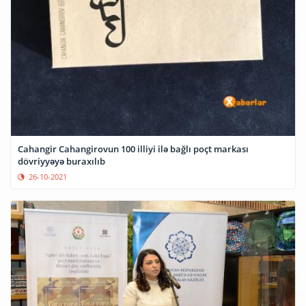
Cahangir Cahangirovun 100 illiyi ilə bağlı poçt markası
dövriyyəyə buraxılıb
26-10-2021