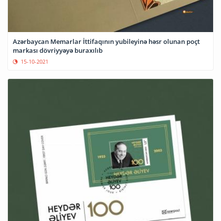
Azərbaycan Memarlar İttifaqının yubileyinə həsr olunan poçt
markası dövriyyəyə buraxılıb
15-10-2021