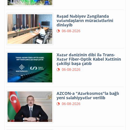
Rəşad Nəbiyev Zəngilanda
vətəndaşların müraciətlərini
dinləyib
06-08-2026
Xəzər dənizinin dibi ilə Trans-
Xəzər Fiber-Optik Kabel Xəttinin
çəkilişi başa çatıb
06-08-2026
AZCON-a "Azərkosmos"la bağlı
yeni səlahiyyətlər verilib
06-08-2026