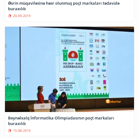
Əsrin müqaviləsinə həsr olunmuş poçt markaları tədavülə
buraxılıb
20-09-2019
Beynəlxalq İnformatika Olimpiadasının poçt markaları
buraxılıb
15-08-2019