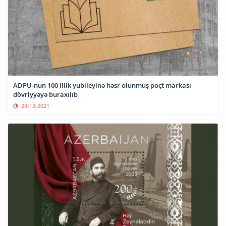
ADPU-nun 100 illik yubileyinə həsr olunmuş poçt markası
dövriyyəyə buraxılıb
23-12-2021