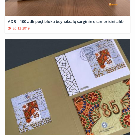
ADR – 100 adlı poçt bloku beynəlxalq sərginin qran-prisini alıb
26-12-2019