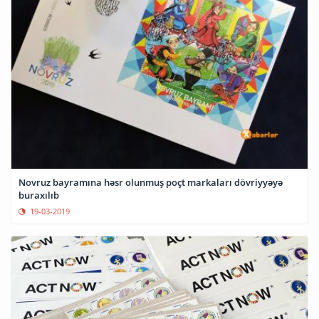
Novruz bayramına həsr olunmuş poçt markaları dövriyyəyə
buraxılıb
19-03-2019