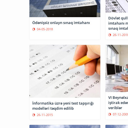
Dövlət qul
Ödənişsiz onlayn sınaq imtahanı
imtahanı m
sınaq imtah
04-05-2018
26-11-201
VI Beynəlx
iştirak edə
İnformatika üzrə yeni test tapşırığı
veriblər
modelləri təqdim edilib
07-12-200
26-11-2015