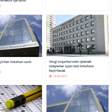
dmətini işə salıb.
4
Vergi orqanlarında işləmək
irilən imtahan canlı
istəyənlər üçün tеst imtаhаnı
keçiriləcək
8
13-04-2017