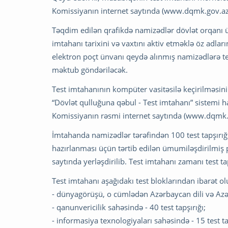
Komissiyanın internet saytında (www.dqmk.gov.az) 
Təqdim edilən qrafikdə namizədlər dövlət orqanı üz
imtahanı tarixini və vaxtını aktiv etməklə öz adlar
elektron poçt ünvanı qeydə alınmış namizədlərə te
məktub göndəriləcək.
Test imtahanının kompüter vasitəsilə keçirilməsi
“Dövlət qulluğuna qəbul - Test imtahanı” sistemi 
Komissiyanın rəsmi internet saytında (www.dqmk.gov
İmtahanda namizədlər tərəfindən 100 test tapşırığın
hazırlanması üçün tərtib edilən ümumiləşdirilmiş 
saytında yerləşdirilib. Test imtahanı zamanı test t
Test imtahanı aşağıdakı test bloklarından ibarət ol
- dünyagörüşü, o cümlədən Azərbaycan dili və Azər
- qanunvericilik sahəsində - 40 test tapşırığı;
- informasiya texnologiyaları sahəsində - 15 test ta