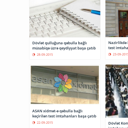
Nazirlikdə 
Dövlət qulluğuna qəbulla bağlı
test imtaha
müsabiqə üzrə qeydiyyat başa çatıb
23-09-201
28-09-2015
ASAN xidmət-ə qəbulla bağlı
keçirilən test imtahanları başa çatıb
22-09-2015
Dövlət Komi