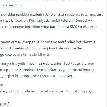
yerləşdirilib.
rə iddia etdikləri inzibati vəzifələr üçün nəzərdə tutulmuş test
ını tapa biləcəklər. Komissiyada mobil telefon nömrəsi və
st imtahanının keçirilmə vaxtı barədə qısa SMS və elektron
ni təmin etmək məqsədilə Komissiya tərəfindən hazırlanmış
haqqında məlumatın video təqdimatı ilə namizədlər
.az) ətraflı tanış ola bilərlər.
ın yerinə yetirilməsi nəzərdə tutulur. Test tapşırıqlarının
proqramlar və metodiki vəsait Komissiyanın rəsmi internet
apşırıqları bu proqramlar çərçivəsində olacaq.
ur:
baycan haqqında ümumi biliklər üzrə - 15 test tapşırığı;
pşırığı;