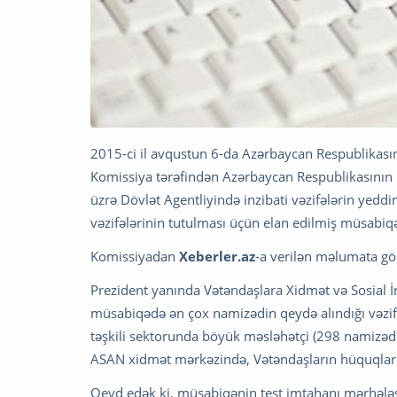
2015-ci il avqustun 6-da Azərbaycan Respublikasın
Komissiya tərəfindən Azərbaycan Respublikasının 
üzrə Dövlət Agentliyində inzibati vəzifələrin yeddi
vəzifələrinin tutulması üçün elan edilmiş müsabiq
Komissiyadan
Xeberler.az
-a verilən məlumata gö
Prezident yanında Vətəndaşlara Xidmət və Sosial İn
müsabiqədə ən çox namizədin qeydə alındığı vəzi
təşkili sektorunda böyük məsləhətçi (298 namizəd)
ASAN xidmət mərkəzində, Vətəndaşların hüquqları
Qeyd edək ki, müsabiqənin test imtahanı mərhələsi 