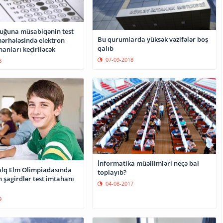
luğuna müsabiqənin test
Bu qurumlarda yüksək vəzifələr boş
ərhələsində elektron
qalıb
anları keçiriləcək
07-09-2018
8
İnformatika müəllimləri neçə bal
alq Elm Olimpiadasında
toplayıb?
n şagirdlər test imtahanı
04-08-2017
9