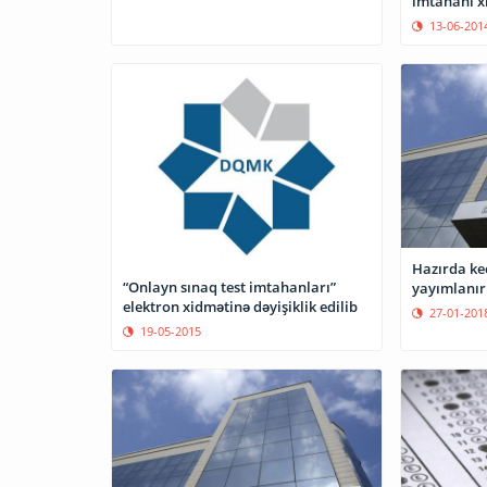
imtahanı xi
13-06-201
Hazırda keç
“Onlayn sınaq test imtahanları”
yayımlanır
elektron xidmətinə dəyişiklik edilib
27-01-201
19-05-2015