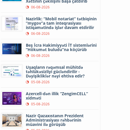
Xəttinin çəkilişini başa çatdırıb
06-08-2026
Nazirlik: “Mobil notariat” tətbiqinin
“mygov”a tam inteqrasiyası
istiqamətində işlər davam etdirilir
06-08-2026
Beş İcra Hakimiyyəti İT sistemlərini
“Hökumət buludu”na köçürüb
06-08-2026
Uşaqların rəqəmsal mühitdə
təhlükəsizliyi gücləndirilir -
Dəyişikliklər nəyi ehtiva edir?
05-08-2026
Azercell-dən illik “ZengimCELL”
xidməti
05-08-2026
Nazir Qazaxıstanın Prezident
Administrasiyası rəhbərinin
müavini ilə görüşüb