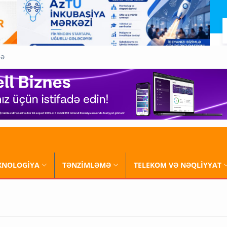
QƏ
XNOLOGİYA
TƏNZİMLƏMƏ
TELEKOM VƏ NƏQLİYYAT