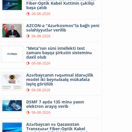
Fiber-Optik Kabel Xəttinin çəkilişi
başa çatıb
06-08-2026
AZCON-a "Azərkosmos"la bağlı yeni
səlahiyyətlər verilib
06-08-2026
“Meta”nın süni intellekti test
zamanı başqa şirkətin sisteminə
daxil olub
06-08-2026
Azərbaycanın rəqəmsal idarəçilik
model iki beynəlxalq mükafata
layiq görülüb
06-08-2026
DSMF 7 ayda 135 minə yaxın
elektron arayış verib
06-08-2026
Azərbaycan və Qazaxıstan
Transxəzər Fiber-Optik Kabel