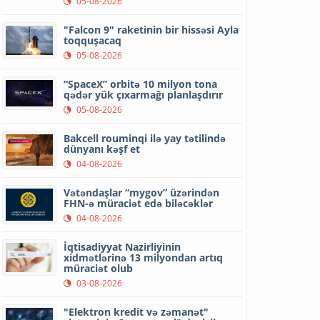
05-08-2026
"Falcon 9" raketinin bir hissəsi Ayla
toqquşacaq
05-08-2026
“SpaceX” orbitə 10 milyon tona
qədər yük çıxarmağı planlaşdırır
05-08-2026
Bakcell rouminqi ilə yay tətilində
dünyanı kəşf et
04-08-2026
Vətəndaşlar “mygov” üzərindən
FHN-ə müraciət edə biləcəklər
04-08-2026
İqtisadiyyat Nazirliyinin
xidmətlərinə 13 milyondan artıq
müraciət olub
03-08-2026
"Elektron kredit və zəmanət"