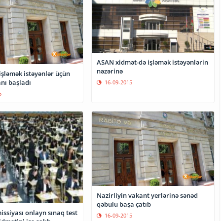
ASAN xidmət-də işləmək istəyənlərin
nəzərinə
işləmək istəyənlər üçün
nı başladı
16-09-2015
5
Nazirliyin vakant yerlərinə sənəd
qəbulu başa çatıb
ssiyası onlayn sınaq test
16-09-2015