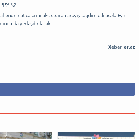
apşırığı.
l onun nəticələrini əks etdirən arayış təqdim ediləcək. Eyni
tında da yerləşdiriləcək.
Xeberler.az