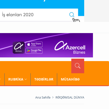
RUBRİKA
TƏDBİRLƏR
MÜSAHİBƏ
Ana Səhifə
RƏQƏMSAL DÜNYA