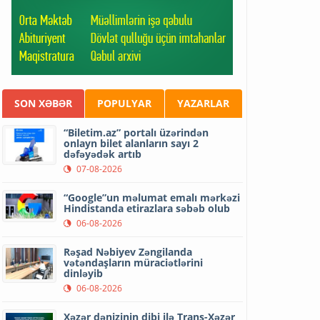
SON XƏBƏR
POPULYAR
YAZARLAR
“Biletim.az” portalı üzərindən
onlayn bilet alanların sayı 2
dəfəyədək artıb
07-08-2026
“Google”un məlumat emalı mərkəzi
Hindistanda etirazlara səbəb olub
06-08-2026
Rəşad Nəbiyev Zəngilanda
vətəndaşların müraciətlərini
dinləyib
06-08-2026
Xəzər dənizinin dibi ilə Trans-Xəzər