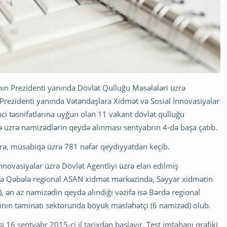
ın Prezidenti yanında Dövlət Qulluğu Məsələləri üzrə
Prezidenti yanında Vətəndaşlara Xidmət və Sosial İnnovasiyalar
nci təsnifatlarına uyğun olan 11 vakant dövlət qulluğu
ə üzrə namizədlərin qeydə alınması sentyabrın 4-də başa çatıb.
rə, müsabiqə üzrə 781 nəfər qeydiyyatdan keçib.
novasiyalar üzrə Dövlət Agentliyi üzrə elan edilmiş
fə Qəbələ regional ASAN xidmət mərkəzində, Səyyar xidmətin
, ən az namizədin qeydə alındığı vəzifə isə Bərdə regional
nın təminatı sektorunda böyük məsləhətçi (6 namizəd) olub.
16 sentyabr 2015-ci il tarixdən başlayır. Test imtahanı qrafiki