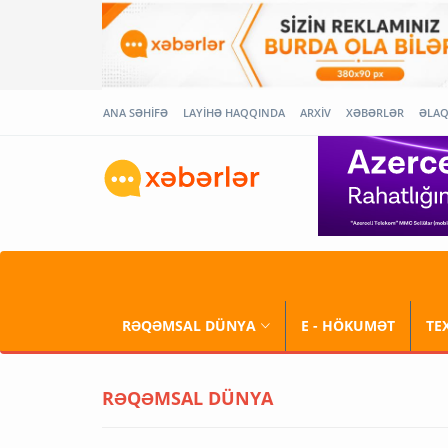
ANA SƏHİFƏ
LAYİHƏ HAQQINDA
ARXİV
XƏBƏRLƏR
ƏLA
RƏQƏMSAL DÜNYA
E - HÖKUMƏT
TE
RƏQƏMSAL DÜNYA