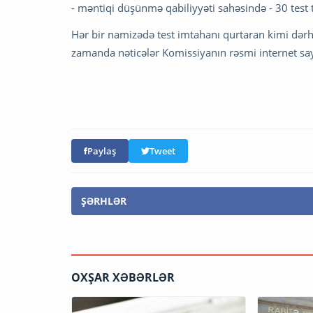
- məntiqi düşünmə qabiliyyəti sahəsində - 30 test t
Hər bir namizədə test imtahanı qurtaran kimi dərha
zamanda nəticələr Komissiyanın rəsmi internet say
Paylaş
Tweet
ŞƏRHLƏR
OXŞAR XƏBƏRLƏR