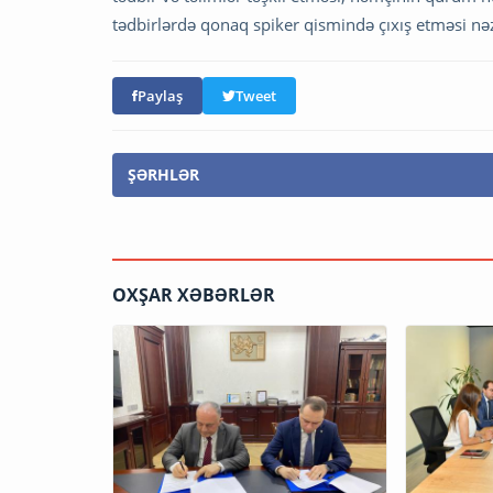
tədbirlərdə qonaq spiker qismində çıxış etməsi nə
Paylaş
Tweet
ŞƏRHLƏR
OXŞAR XƏBƏRLƏR