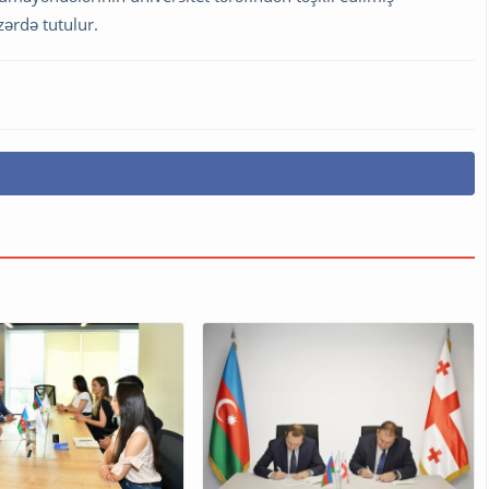
zərdə tutulur.