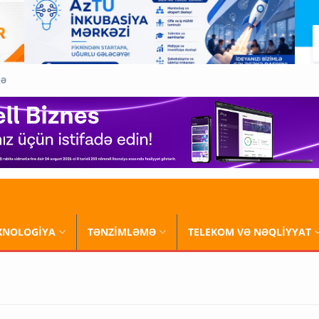
QƏ
XNOLOGİYA
TƏNZİMLƏMƏ
TELEKOM VƏ NƏQLİYYAT