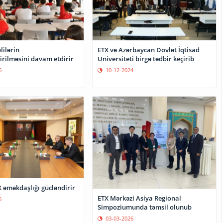
lilərin
ETX və Azərbaycan Dövlət İqtisad
irilməsini davam etdirir
Universiteti birgə tədbir keçirib
6
10-12-2024
 əməkdaşlığı gücləndirir
ETX Mərkəzi Asiya Regional
5
Simpoziumunda təmsil olunub
03-03-2026