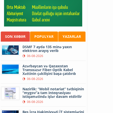
SON XƏBƏR
POPULYAR
YAZARLAR
DSMF 7 ayda 135 minə yaxın
elektron arayış verib
06-08-2026
Azərbaycan və Qazaxıstan
Transxəzər Fiber-Optik Kabel
Xəttinin çəkilişini başa çatdırıb
06-08-2026
Nazirlik: “Mobil notariat” tətbiqinin
“mygov”a tam inteqrasiyası
istiqamətində işlər davam etdirilir
06-08-2026
Beş İcra Hakimiyyəti İT sistemlərini