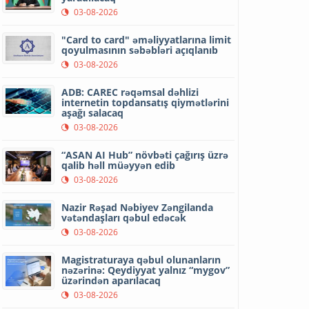
03-08-2026
"Card to card" əməliyyatlarına limit
qoyulmasının səbəbləri açıqlanıb
03-08-2026
ADB: CAREC rəqəmsal dəhlizi
internetin topdansatış qiymətlərini
aşağı salacaq
03-08-2026
“ASAN AI Hub” növbəti çağırış üzrə
qalib həll müəyyən edib
03-08-2026
Nazir Rəşad Nəbiyev Zəngilanda
vətəndaşları qəbul edəcək
03-08-2026
Magistraturaya qəbul olunanların
nəzərinə: Qeydiyyat yalnız “mygov”
üzərindən aparılacaq
03-08-2026