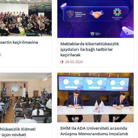
sertin keçirilməsinə
Məktəblərdə kibertəhlükəsizlik
qaydaları ilə bağlı tədbirlər
keçiriləcək
8
28-03-2024
EHİM ilə ADA Universiteti arasında
hlükəsizlik Xidməti
Anlaşma Memorandumu imzalanıb
r üçün növbəti