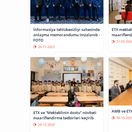
İnformasiya təhlükəsizliyi sahəsində
ETX məktəb
anlaşma memorandumu imzalanıb -
maariflənd
FOTO
31-03-202
20-11-2023
AMB və ETX
ETX və “Məktəblinin dostu” növbəti
maarifləndirmə tədbirləri keçirib
30-10-202
24-12-2024