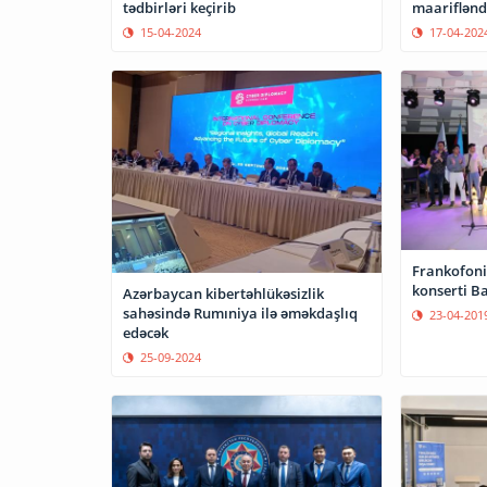
tədbirləri keçirib
maarifləndi
15-04-2024
17-04-202
Frankofoni
konserti Ba
Azərbaycan kibertəhlükəsizlik
sahəsində Rumıniya ilə əməkdaşlıq
23-04-201
edəcək
25-09-2024