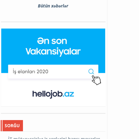
Bütün xəbərlər
SORĞU
İT mütəxəssislər iş yerlərini hansı meyarlar