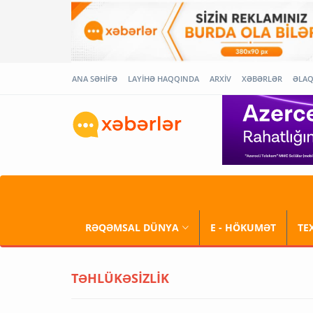
ANA SƏHİFƏ
LAYİHƏ HAQQINDA
ARXİV
XƏBƏRLƏR
ƏLA
RƏQƏMSAL DÜNYA
E - HÖKUMƏT
TE
TƏHLÜKƏSİZLİK