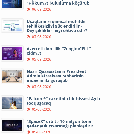
“Hökumət buludu”na köçürüb
06-08-2026
Uşaqların rəqəmsal mühitdə
təhlükəsizliyi gücləndirilir -
Dəyişikliklər nəyi ehtiva edir?
05-08-2026
Azercell-dən illik “ZengimCELL”
xidməti
05-08-2026
Nazir Qazaxıstanın Prezident
Administrasiyası rəhbərinin
müavini ilə görüşüb
05-08-2026
"Falcon 9" raketinin bir hissəsi Ayla
toqquşacaq
05-08-2026
“SpaceX” orbitə 10 milyon tona
qədər yük çıxarmağı planlaşdırır
05-08-2026