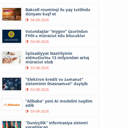
Bakcell rouminqi ilə yay tətilində
dünyanı kəşf et
04-08-2026
Vətəndaşlar “mygov” üzərindən
FHN-ə müraciət edə biləcəklər
04-08-2026
İqtisadiyyat Nazirliyinin
xidmətlərinə 13 milyondan artıq
müraciət olub
03-08-2026
"Elektron kredit və zəmanət"
sisteminin Əsasnaməsi" dəyişib
03-08-2026
“Alibaba” yeni AI modelini təqdim
edib
03-08-2026
“Dənizçilik” informasiya sistemi
yaradılacaq