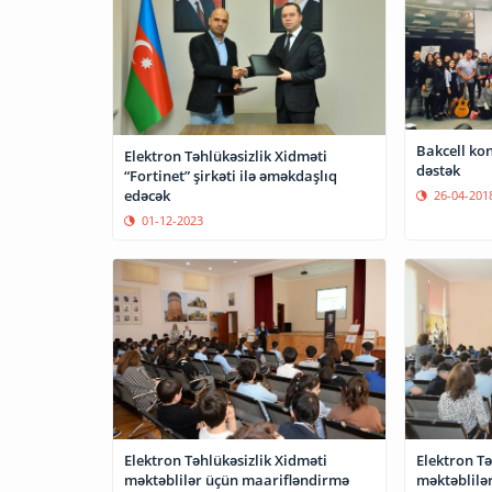
Bakcell kon
Elektron Təhlükəsizlik Xidməti
dəstək
“Fortinet” şirkəti ilə əməkdaşlıq
edəcək
26-04-201
01-12-2023
Elektron Təhlükəsizlik Xidməti
Elektron Tə
məktəblilər üçün maarifləndirmə
məktəblilə