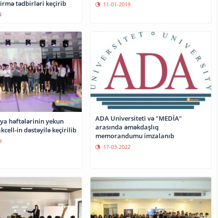
rmə tədbirləri keçirib
11-01-2019
4
ADA Universiteti və "MEDİA"
ya həftələrinin yekun
arasında əməkdaşlıq
kcell-in dəstəyilə keçirilib
memorandumu imzalanıb
9
17-03-2022