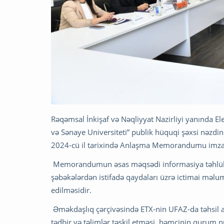
Rəqəmsal İnkişaf və Nəqliyyat Nazirliyi yanında El
və Sənaye Universiteti” publik hüquqi şəxsi nəzdi
2024-cü il tarixində Anlaşma Memorandumu imza
Memorandumun əsas məqsədi informasiya təhlükəsi
şəbəkələrdən istifadə qaydaları üzrə ictimai məlumat
edilməsidir.
Əməkdaşlıq çərçivəsində ETX-nin UFAZ-da təhsil ala
tədbir və təlimlər təşkil etməsi, həmçinin qurum n