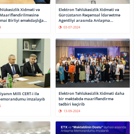
hlükəsizlik Xidməti və
Elektron Təhlükəsizlik Xidməti və
 Maarifləndirilməsinə
Gürcüstanın Rəqəmsal İdarəetmə
imai Birliyi əməkdaşlığa
Agentliyi arasında Anlaşma
Memorandumu imzalanıb
4
03-07-2024
Elektron Təhlükəsizlik Xidməti daha
yanın Milli CERT-i ilə
bir məktəbdə maarifləndirmə
emorandumu imzalayıb
tədbiri keçirib
5
13-09-2024