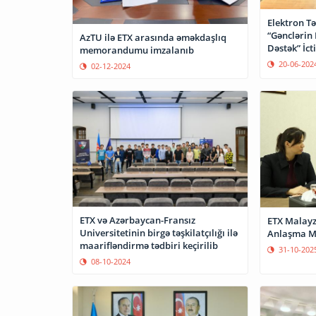
Elektron Tə
“Gənclərin
AzTU ilə ETX arasında əməkdaşlıq
Dəstək” İct
memorandumu imzalanıb
başlayıb
20-06-202
02-12-2024
ETX və Azərbaycan-Fransız
ETX Malayzi
Universitetinin birgə təşkilatçılığı ilə
Anlaşma M
maarifləndirmə tədbiri keçirilib
31-10-202
08-10-2024