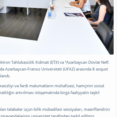
ektron Təhlükəsizlik Xidməti (ETX) və “Azərbaycan Dövlət Neft
ndə Azərbaycan-Fransız Universiteti (UFAZ) arasında 8 avqust
lanıb.
zliyi və fərdi məlumatların mühafizəsi, həmçinin sosial
lılığın artırılması istiqamətində birgə fəaliyyətin təşkil
n tələbələr üçün bilik mübadiləsi sessiyaları, maarifləndirici
ümayəndələrinin universitet tərəfindən təşkil edilmiş