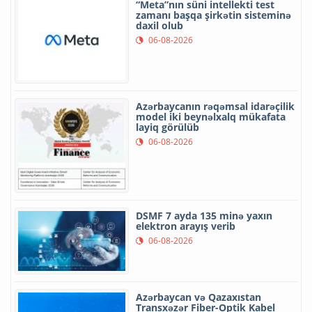
“Meta”nın süni intellekti test
zamanı başqa şirkətin sisteminə
daxil olub
06-08-2026
Azərbaycanın rəqəmsal idarəçilik
model iki beynəlxalq mükafata
layiq görülüb
06-08-2026
DSMF 7 ayda 135 minə yaxın
elektron arayış verib
06-08-2026
Azərbaycan və Qazaxıstan
Transxəzər Fiber-Optik Kabel