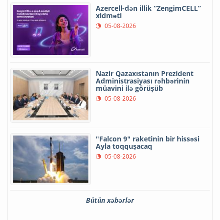
Azercell-dən illik “ZengimCELL”
xidməti
05-08-2026
Nazir Qazaxıstanın Prezident
Administrasiyası rəhbərinin
müavini ilə görüşüb
05-08-2026
"Falcon 9" raketinin bir hissəsi
Ayla toqquşacaq
05-08-2026
Bütün xəbərlər