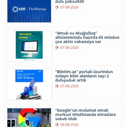
dəfə yüksəltdi!
07-08-2026
“Əmək və Məşğulluq”
altsistemində hazırda 65 mindən
çox aktiv vakansiya var
07-08-2026
“Biletim.az” portalı üzərindən
onlayn bilet alanların sayı 2
dəfəyədək artıb
07-08-2026
“Google”un məlumat emalı
mərkəzi Hindistanda etirazlara
səbəb olub
06-08-2026