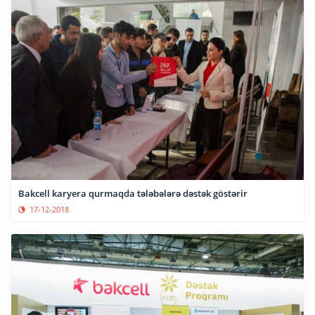
Bakcell karyera qurmaqda tələbələrə dəstək göstərir
17-12-2018