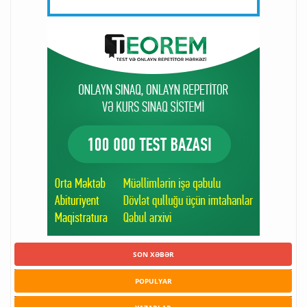
SON XƏBƏR
POPULYAR