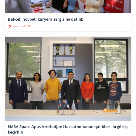
Bakcell növbəti karyera sərgisinə qatılıb
22-05-2018
NASA Space Apps Azerbaijan Hackathonunun qalibləri ilə görüş
keçirilib