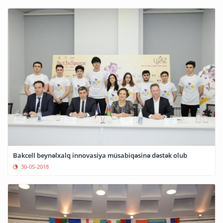
Bakcell beynəlxalq innovasiya müsabiqəsinə dəstək olub
30-05-2018