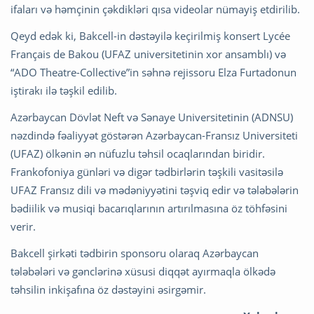
ifaları və həmçinin çəkdikləri qısa videolar nümayiş etdirilib.
Qeyd edək ki, Bakcell-in dəstəyilə keçirilmiş konsert Lycée
Français de Bakou (UFAZ universitetinin xor ansamblı) və
“ADO Theatre-Collective”in səhnə rejissoru Elza Furtadonun
iştirakı ilə təşkil edilib.
Azərbaycan Dövlət Neft və Sənaye Universitetinin (ADNSU)
nəzdində fəaliyyət göstərən Azərbaycan-Fransız Universiteti
(UFAZ) ölkənin ən nüfuzlu təhsil ocaqlarından biridir.
Frankofoniya günləri və digər tədbirlərin təşkili vasitəsilə
UFAZ Fransız dili və mədəniyyətini təşviq edir və tələbələrin
bədiilik və musiqi bacarıqlarının artırılmasına öz töhfəsini
verir.
Bakcell şirkəti tədbirin sponsoru olaraq Azərbaycan
tələbələri və gənclərinə xüsusi diqqət ayırmaqla ölkədə
təhsilin inkişafına öz dəstəyini əsirgəmir.