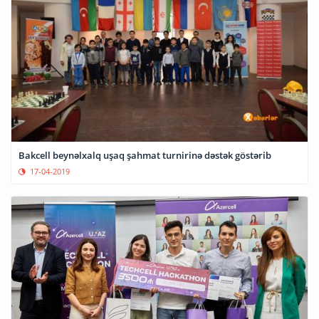
Bakcell beynəlxalq uşaq şahmat turnirinə dəstək göstərib
17-04-2019