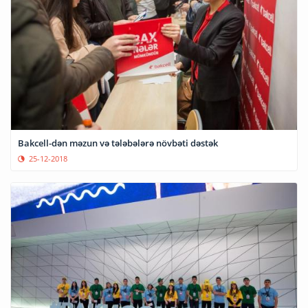
Bakcell-dən məzun və tələbələrə növbəti dəstək
25-12-2018