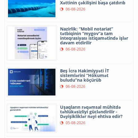
Xəttinin çəkilişini başa çatdırıb
06-08-2026
Nazirlik: “Mobil notariat”
tətbiqinin “mygov”a tam
inteqrasiyası istiqamətində işlər
davam etdirilir
06-08-2026
Beş İcra Hakimiyyəti İT
sistemlərini “Hökumət
buludu”na köçürüb
06-08-2026
Uşaqların rəqəmsal mühitdə
təhlükəsizliyi gücləndirilir -
Dəyişikliklər nəyi ehtiva edir?
05-08-2026