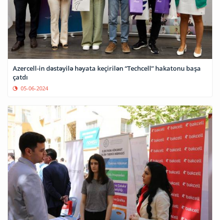
Azercell-in dəstəyilə həyata keçirilən “Techcell” hakatonu başa
çatdı
05-06-2024