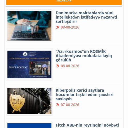
YAZARLAR
Danimarka məktəblərdə süni
intellektdən istifadəyə nəzarəti
sərtləşdirir
08-08-2026
“Azərkosmos”un KOSMİK
Akademiyası mükafata layiq
görülüb
08-08-2026
Kiberpolis xarici saytlara
hücumlar təşkil edən şəxsləri
saxlayıb
07-08-2026
Fitch ABB-nin reytinqini növbəti