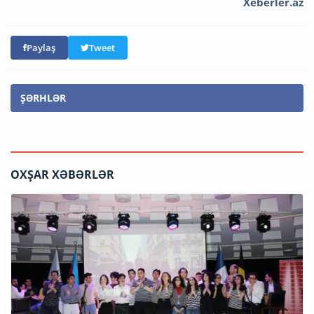
Xeberler.az
Paylaş
Tweet
ŞƏRHLƏR
OXŞAR XƏBƏRLƏR