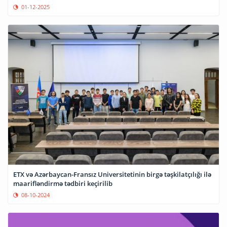
01-12-2025
ETX və Azərbaycan-Fransız Universitetinin birgə təşkilatçılığı ilə
maarifləndirmə tədbiri keçirilib
08-10-2024