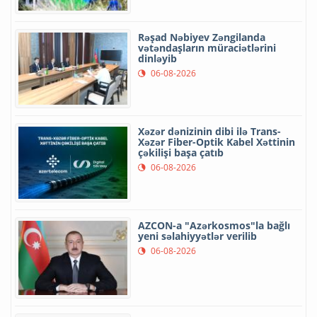
Rəşad Nəbiyev Zəngilanda
vətəndaşların müraciətlərini
dinləyib
06-08-2026
Xəzər dənizinin dibi ilə Trans-
Xəzər Fiber-Optik Kabel Xəttinin
çəkilişi başa çatıb
06-08-2026
AZCON-a "Azərkosmos"la bağlı
yeni səlahiyyətlər verilib
06-08-2026