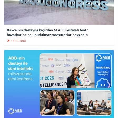
Bakcell-in dəstəyilə keçirilən M.A.P. Festivalı teatr
həvəskarlarına unudulmaz təəssüratlar bəxş edib
13-11-2018