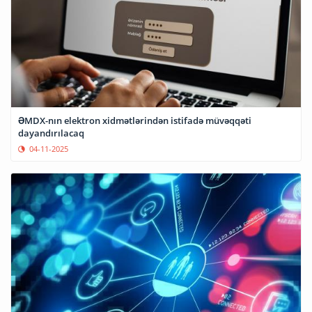
ƏMDX-nın elektron xidmətlərindən istifadə müvəqqəti
dayandırılacaq
04-11-2025