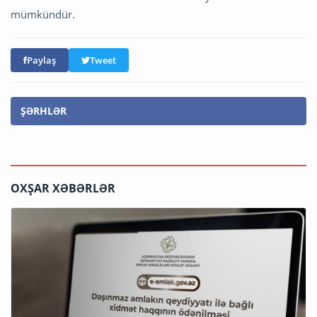
mümkündür.
Paylaş
Tweet
ŞƏRHLƏR
OXŞAR XƏBƏRLƏR