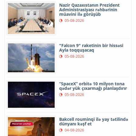
Nazir Qazaxıstanın Prezident
Administrasiyası rəhbərinin
müavini ilə görüşüb
05-08-2026
"Falcon 9" raketinin bir hissəsi
Ayla toqquşacaq
05-08-2026
“SpaceX” orbitə 10 milyon tona
qədər yük çıxarmağı planlaşdırır
05-08-2026
Bakcell rouminqi ilə yay tətilində
dünyanı kəşf et
04-08-2026