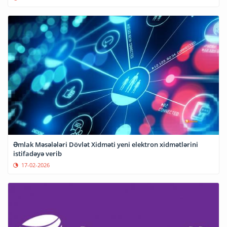
Əmlak Məsələləri Dövlət Xidməti yeni elektron xidmətlərini
istifadəyə verib
17-02-2026