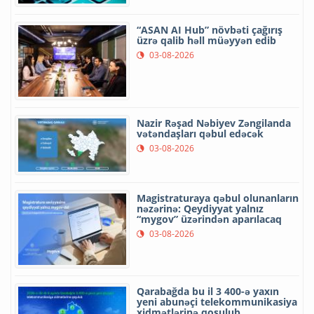
“ASAN AI Hub” növbəti çağırış
üzrə qalib həll müəyyən edib
03-08-2026
Nazir Rəşad Nəbiyev Zəngilanda
vətəndaşları qəbul edəcək
03-08-2026
Magistraturaya qəbul olunanların
nəzərinə: Qeydiyyat yalnız
“mygov” üzərindən aparılacaq
03-08-2026
Qarabağda bu il 3 400-ə yaxın
yeni abunəçi telekommunikasiya
xidmətlərinə qoşulub