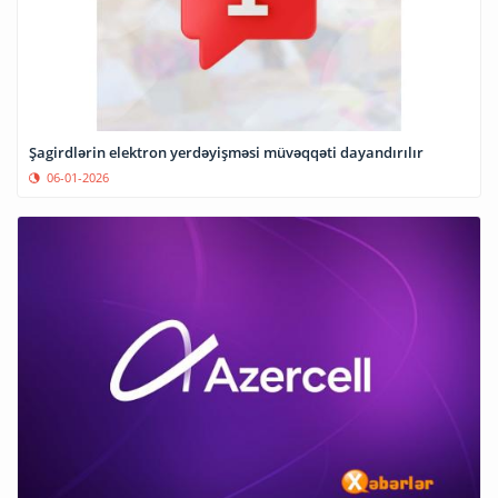
Şagirdlərin elektron yerdəyişməsi müvəqqəti dayandırılır
06-01-2026