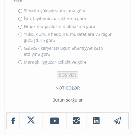
Şirkətin yüksək statusuna görə
İşin, layihənin xarakterinə görə
Əmək müqaviləsinin olmasına görə
Yüksək əmək haqqına, mükafatlara və digər
güzəştlərə görə
Gələcək karyerası üçün əhəmiyyət kəsb
etdiyinə görə
Maraqlı, işgüzar kollektivə görə
NƏTİCƏLƏR
Bütün sorğular