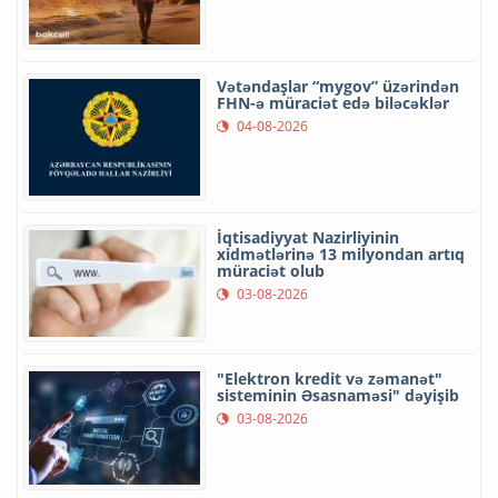
Vətəndaşlar “mygov” üzərindən
FHN-ə müraciət edə biləcəklər
04-08-2026
İqtisadiyyat Nazirliyinin
xidmətlərinə 13 milyondan artıq
müraciət olub
03-08-2026
"Elektron kredit və zəmanət"
sisteminin Əsasnaməsi" dəyişib
03-08-2026