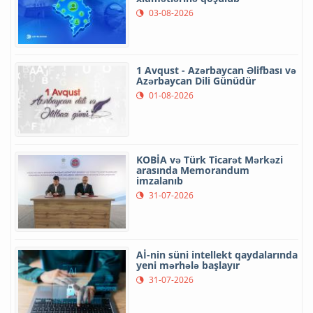
03-08-2026
1 Avqust - Azərbaycan Əlifbası və
Azərbaycan Dili Günüdür
01-08-2026
KOBİA və Türk Ticarət Mərkəzi
arasında Memorandum
imzalanıb
31-07-2026
Aİ-nin süni intellekt qaydalarında
yeni mərhələ başlayır
31-07-2026