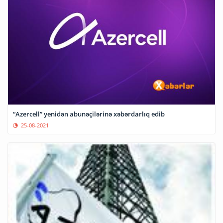
“Azercell” yenidən abunəçilərinə xəbərdarlıq edib
25-08-2021