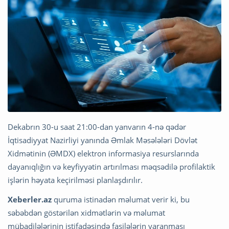
Dekabrın 30-u saat 21:00-dan yanvarın 4-nə qədər
İqtisadiyyat Nazirliyi yanında Əmlak Məsələləri Dövlət
Xidmətinin (ƏMDX) elektron informasiya resurslarında
dayanıqlığın və keyfiyyətin artırılması məqsədilə profilaktik
işlərin həyata keçirilməsi planlaşdırılır.
Xeberler.az
quruma istinadən məlumat verir ki, bu
səbəbdən göstərilən xidmətlərin və məlumat
mübadilələrinin istifadəsində fasilələrin yaranması