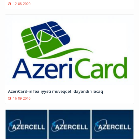
12-08-2020
AzeriCard-ın fəaliyyəti müvəqqəti dayandırılacaq
16-09-2016