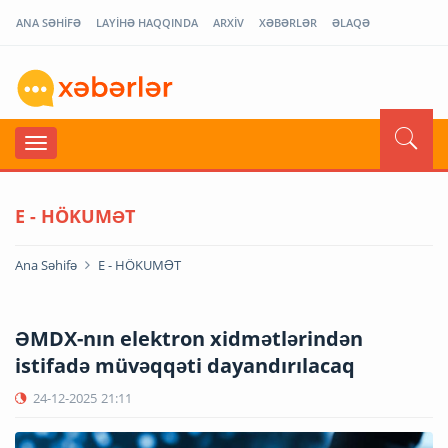
ANA SƏHİFƏ
LAYİHƏ HAQQINDA
ARXİV
XƏBƏRLƏR
ƏLAQƏ
E - HÖKUMƏT
Ana Səhifə
E - HÖKUMƏT
ƏMDX-nın elektron xidmətlərindən
istifadə müvəqqəti dayandırılacaq
24-12-2025
21:11