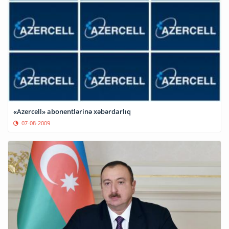
«Azercell» abonentlərinə xəbərdarlıq
07-08-2009