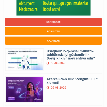
SON XƏBƏR
POPULYAR
YAZARLAR
Uşaqların rəqəmsal mühitdə
təhlükəsizliyi gücləndirilir -
Dəyişikliklər nəyi ehtiva edir?
05-08-2026
Azercell-dən illik “ZengimCELL”
xidməti
05-08-2026