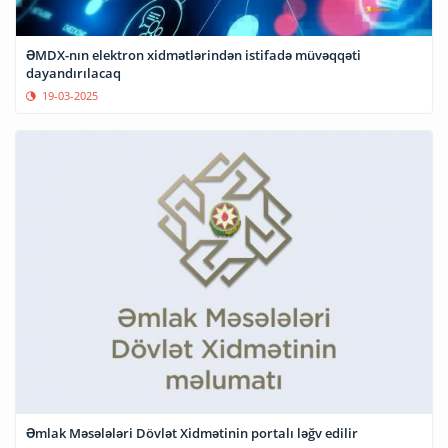
ƏMDX-nın elektron xidmətlərindən istifadə müvəqqəti
dayandırılacaq
19-03-2025
Əmlak Məsələləri Dövlət Xidmətinin portalı ləğv edilir