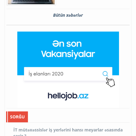
Bütün xəbərlər
SORĞU
İT mütəxəssislər iş yerlərini hansı meyarlar əsasında
seçir ?