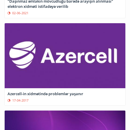
"Daşınmaz əmlakın mövcudluğu barədə arayışın alınması"
elektron xidməti istifadəyə verilib
02-06-2021
Azercell-in xidmətində problemlər yaşanır
17-04-2017