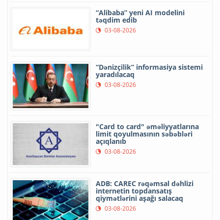
“Alibaba” yeni AI modelini
təqdim edib
03-08-2026
“Dənizçilik” informasiya sistemi
yaradılacaq
03-08-2026
"Card to card" əməliyyatlarına
limit qoyulmasının səbəbləri
açıqlanıb
03-08-2026
ADB: CAREC rəqəmsal dəhlizi
internetin topdansatış
qiymətlərini aşağı salacaq
03-08-2026