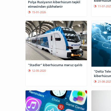
kiberhücum
Polşa Rusiyanın kiberhücum təşkil
etməsindən şübhələnir
11-07-202
15-01-2026
"Stadler" kiberhücuma məruz qalıb
12-05-2020
"Delta Tel
kiberhücum
21-08-202