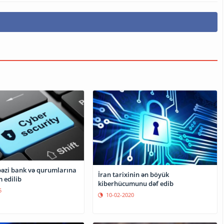
 bəzi bank və qurumlarına
İran tarixinin ən böyük
 edilib
kiberhücumunu dəf edib
5
10-02-2020