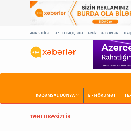
ANA SƏHİFƏ
LAYİHƏ HAQQINDA
ARXİV
XƏBƏRLƏR
ƏLA
RƏQƏMSAL DÜNYA
E - HÖKUMƏT
TE
TƏHLÜKƏSİZLİK