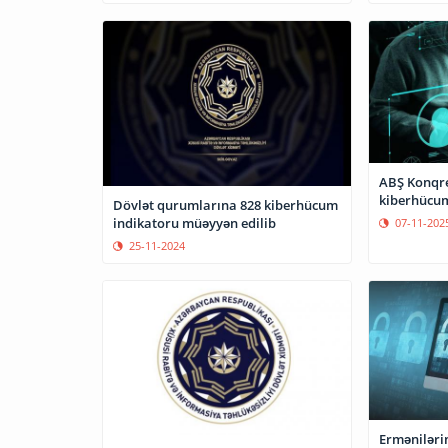
ABŞ Konqre
kiberhücum
Dövlət qurumlarına 828 kiberhücum
indikatoru müəyyən edilib
07-11-202
25-11-2024
Erməniləri