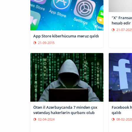
"X" Fransan
hesab edir
21-07-202
App Store kiberhücuma məruz qaldı
21-09-2015
Facebook 
Ötən il Azərbaycanda 7 mindən çox
qalıb
vətəndaş hakerlərin qurbanı olub
08-02-202
02-04-2024