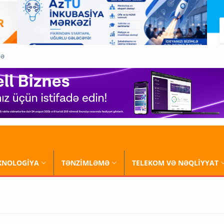
QƏ
XNOLOGİYA
TƏNZİMLƏMƏ
TELEKOM VƏ NƏQLİYYAT