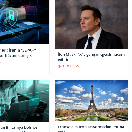
rləri: İranın “SEPAH”
İlon Mask: "X"ə genişmiqyaslı hücum
berhücum etmişik
edilib
5
11-03-2025
Fransa elektron səsvermədən imtina
”un Britaniya bölməsi
edib