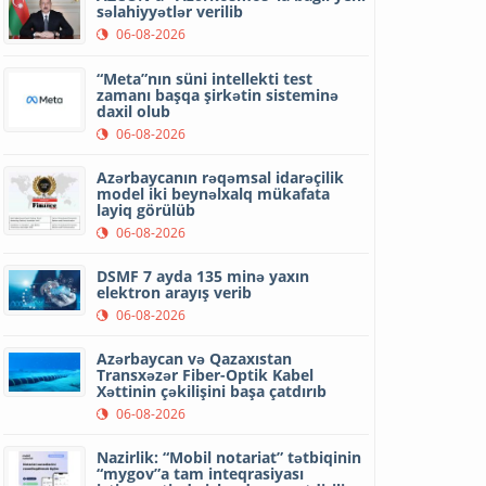
səlahiyyətlər verilib
06-08-2026
“Meta”nın süni intellekti test
zamanı başqa şirkətin sisteminə
daxil olub
06-08-2026
Azərbaycanın rəqəmsal idarəçilik
model iki beynəlxalq mükafata
layiq görülüb
06-08-2026
DSMF 7 ayda 135 minə yaxın
elektron arayış verib
06-08-2026
Azərbaycan və Qazaxıstan
Transxəzər Fiber-Optik Kabel
Xəttinin çəkilişini başa çatdırıb
06-08-2026
Nazirlik: “Mobil notariat” tətbiqinin
“mygov”a tam inteqrasiyası