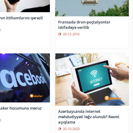
ın ittihamlarını qərəzli
Fransada dron-poçtalyonlar
istifadəyə verilib
5
26-12-2016
haker hücumuna məruz
Azərbaycanda internet
məhdudiyyəti ləğv olunub? Rəsmi
0
açıqlama
20-10-2020