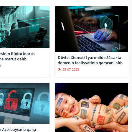
sinin Büdcə İdarəsi
Dövlət Xidməti I yarımildə 52 saxta
a məruz qalıb
domenin fəaliyyətinin qarşısını alıb
5
28-07-2023
n Azərbaycana qarşı