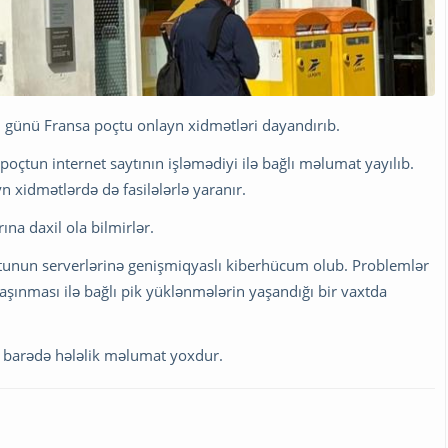
 günü Fransa poçtu onlayn xidmətləri dayandırıb.
oçtun internet saytının işləmədiyi ilə bağlı məlumat yayılıb.
n xidmətlərdə də fasilələrlə yaranır.
na daxil ola bilmirlər.
tunun serverlərinə genişmiqyaslı kiberhücum olub. Problemlər
şınması ilə bağlı pik yüklənmələrin yaşandığı bir vaxtda
i barədə hələlik məlumat yoxdur.