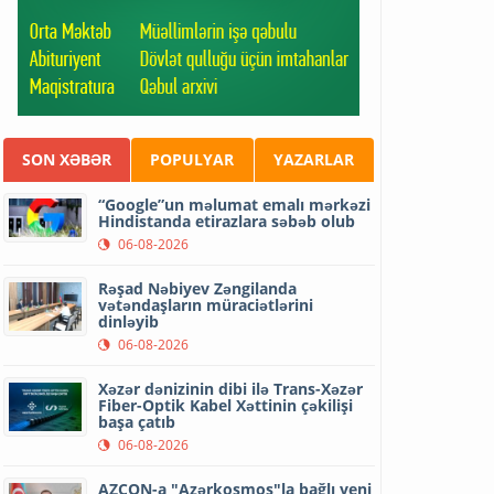
SON XƏBƏR
POPULYAR
YAZARLAR
“Google”un məlumat emalı mərkəzi
Hindistanda etirazlara səbəb olub
06-08-2026
Rəşad Nəbiyev Zəngilanda
vətəndaşların müraciətlərini
dinləyib
06-08-2026
Xəzər dənizinin dibi ilə Trans-Xəzər
Fiber-Optik Kabel Xəttinin çəkilişi
başa çatıb
06-08-2026
AZCON-a "Azərkosmos"la bağlı yeni