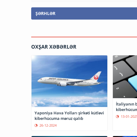
ŞƏRHLƏR
OXŞAR XƏBƏRLƏR
İtaliyanın
kiberhücum
Yaponiya Hava Yolları şirkəti kütləvi
13-01-202
kiberhücuma məruz qalıb
26-12-2024