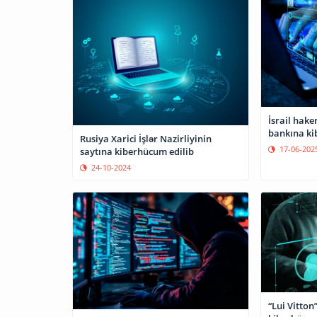
İsrail hake
bankına ki
Rusiya Xarici İşlər Nazirliyinin
17-06-202
saytına kiberhücum edilib
24-10-2024
“Lui Vitton