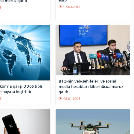
a məruz qalıb
07-03-2017
5
BTQ-nin veb-səhifələri və sosial
ekom"a qarşı DDoS tipli
media hesabları kiberhücua məruz
 həyata keçirilib
qalıb
5
08-01-2025