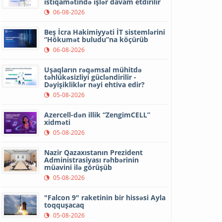
istiqamətində işlər davam etdirilir
06-08-2026
Beş İcra Hakimiyyəti İT sistemlərini
“Hökumət buludu”na köçürüb
06-08-2026
Uşaqların rəqəmsal mühitdə
təhlükəsizliyi gücləndirilir -
Dəyişikliklər nəyi ehtiva edir?
05-08-2026
Azercell-dən illik “ZengimCELL”
xidməti
05-08-2026
Nazir Qazaxıstanın Prezident
Administrasiyası rəhbərinin
müavini ilə görüşüb
05-08-2026
"Falcon 9" raketinin bir hissəsi Ayla
toqquşacaq
05-08-2026