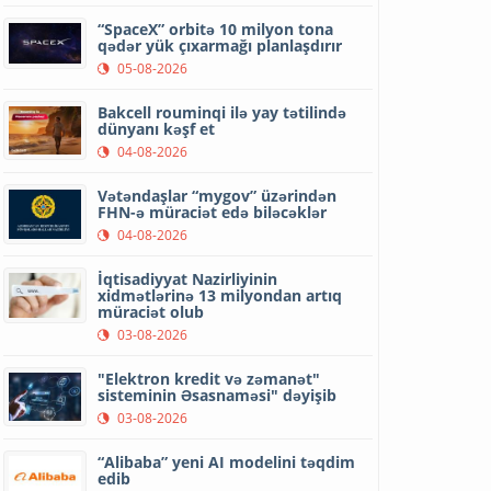
“SpaceX” orbitə 10 milyon tona
qədər yük çıxarmağı planlaşdırır
05-08-2026
Bakcell rouminqi ilə yay tətilində
dünyanı kəşf et
04-08-2026
Vətəndaşlar “mygov” üzərindən
FHN-ə müraciət edə biləcəklər
04-08-2026
İqtisadiyyat Nazirliyinin
xidmətlərinə 13 milyondan artıq
müraciət olub
03-08-2026
"Elektron kredit və zəmanət"
sisteminin Əsasnaməsi" dəyişib
03-08-2026
“Alibaba” yeni AI modelini təqdim
edib