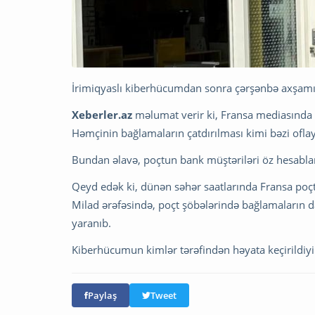
İrimiqyaslı kiberhücumdan sonra çərşənbə axşamı
Xeberler.az
məlumat verir ki, Fransa mediasında p
Həmçinin bağlamaların çatdırılması kimi bəzi oflay
Bundan əlavə, poçtun bank müştəriləri öz hesabları
Qeyd edək ki, dünən səhər saatlarında Fransa poç
Milad ərəfəsində, poçt şöbələrində bağlamaların da
yaranıb.
Kiberhücumun kimlər tərəfindən həyata keçirildiy
Paylaş
Tweet