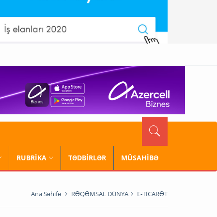
RUBRİKA
TƏDBİRLƏR
MÜSAHİBƏ
Ana Səhifə
RƏQƏMSAL DÜNYA
E-TİCARƏT