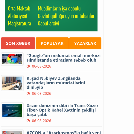
SON XƏBƏR
POPULYAR
YAZARLAR
“Google”un məlumat emalı mərkəzi
Hindistanda etirazlara səbəb olub
06-08-2026
Rəşad Nəbiyev Zəngilanda
vətəndaşların müraciətlərini
dinləyib
06-08-2026
Xəzər dənizinin dibi ilə Trans-Xəzər
Fiber-Optik Kabel Xəttinin çəkilişi
başa çatıb
06-08-2026
AZCON-a "Azərkosmos"la bağlı yeni