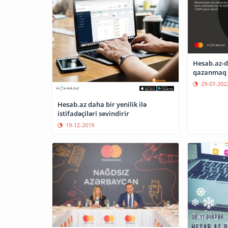
Hesab.az-d
qazanmaq f
29-07-202
Hesab.az daha bir yenilik ilə
istifadəçiləri sevindirir
19-12-2019