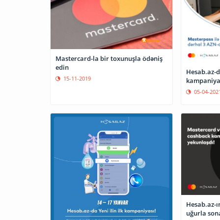
Mastercard-la bir toxunuşla ödəniş
edin
Hesab.az-d
15-11-2019
kampaniyas
05-04-202
Hesab.az-
uğurla son