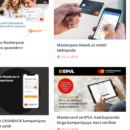
a Masterpass
Masterpass Hesab.az mobil
ı qazandırır
tətbiqində
1
24-12-2019
Mastercard və EPUL Azərbaycanda
ın CASHBACK kampaniyası
birgə kampaniyaya start veriblər
a çatdı
05-12-2018