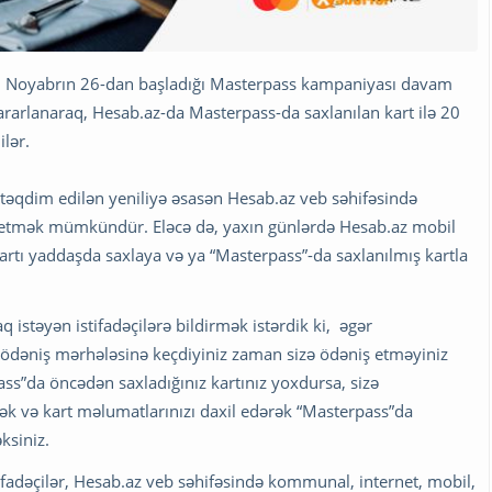
az, Noyabrın 26-dan başladığı Masterpass kampaniyası davam
ararlanaraq, Hesab.az-da Masterpass-da saxlanılan kart ilə 20
lər.
a təqdim edilən yeniliyə əsasən Hesab.az veb səhifəsində
ş etmək mümkündür. Eləcə də, yaxın günlərdə Hesab.az mobil
kartı yaddaşda saxlaya və ya “Masterpass”-da saxlanılmış kartla
stəyən istifadəçilərə bildirmək istərdik ki, əgər
 ödəniş mərhələsinə keçdiyiniz zaman sizə ödəniş etməyiniz
ss”da öncədən saxladığınız kartınız yoxdursa, sizə
əcək və kart məlumatlarınızı daxil edərək “Masterpass”da
ksiniz.
ifadəçilər, Hesab.az veb səhifəsində kommunal, internet, mobil,