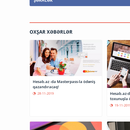
ŞƏRHLƏR
OXŞAR XƏBƏRLƏR
Hesab.az -da Masterpass-la ödəniş
qazandıracaq!
Hesab.az-d
28-11-2019
toxunuşla 
19-11-201