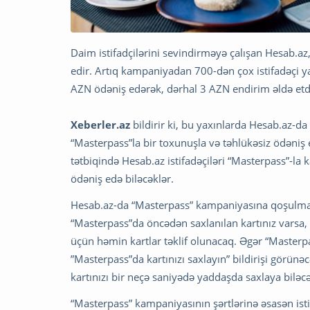
Daim istifadçilərini sevindirməyə çalışan Hesab.
edir. Artıq kampaniyadan 700-dən çox istifadəçi y
AZN ödəniş edərək, dərhal 3 AZN endirim əldə etdi
Xeberler.az
bildirir ki, bu yaxınlarda Hesab.az-d
“Masterpass”la bir toxunuşla və təhlükəsiz ödəni
tətbiqində Hesab.az istifadəçiləri “Masterpass”-la 
ödəniş edə biləcəklər.
Hesab.az-da “Masterpass” kampaniyasına qoşulmaq i
“Masterpass”da öncədən saxlanılan kartınız varsa,
üçün həmin kartlar təklif olunacaq. Əgər “Masterpa
”Masterpass”da kartınızı saxlayın” bildirişi görün
kartınızı bir neçə saniyədə yaddaşda saxlaya biləcə
“Masterpass” kampaniyasının şərtlərinə əsasən ist