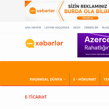
ANA SƏHİFƏ
LAYİHƏ HAQQINDA
ARXİV
XƏBƏRLƏR
ƏLA
RƏQƏMSAL DÜNYA
E - HÖKUMƏT
TE
E-TİCARƏT