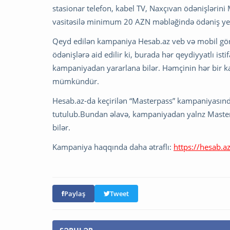
stasionar telefon, kabel TV, Naxçıvan ödənişlərini
vasitəsilə minimum 20 AZN məbləğində ödəniş yeri
Qeyd edilən kampaniya Hesab.az veb və mobil gör
ödənişlərə aid edilir ki, burada hər qeydiyyatlı ist
kampaniyadan yararlana bilər. Həmçinin hər bir ka
mümkündür.
Hesab.az-da keçirilən “Masterpass” kampaniyasınd
tutulub.Bundan əlavə, kampaniyadan yalnz Masterp
bilər.
Kampaniya haqqında daha ətraflı:
https://hesab.a
Paylaş
Tweet