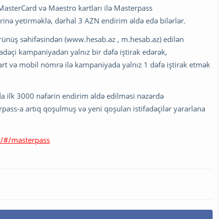
 MasterCard və Maestro kartları ilə Masterpass
nə yetirməklə, dərhal 3 AZN endirim əldə edə bilərlər.
ünüş səhifəsindən (www.hesab.az , m.hesab.az) edilən
ifadəçi kampaniyadan yalnız bir dəfə iştirak edərək,
rt və mobil nömrə ilə kampaniyada yalnız 1 dəfə iştirak etmək
a ilk 3000 nəfərin endirim əldə edilməsi nəzərdə
ass-a artıq qoşulmuş və yeni qoşulan istifadəçilər yararlana
z/#/masterpass