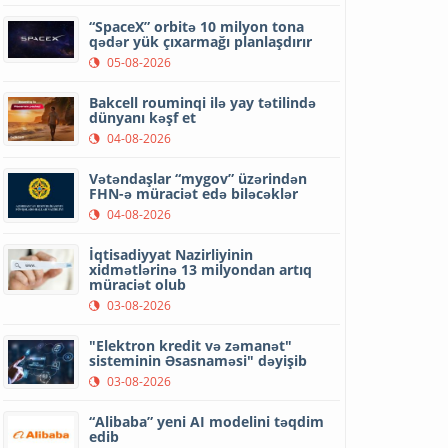
“SpaceX” orbitə 10 milyon tona
qədər yük çıxarmağı planlaşdırır
05-08-2026
Bakcell rouminqi ilə yay tətilində
dünyanı kəşf et
04-08-2026
Vətəndaşlar “mygov” üzərindən
FHN-ə müraciət edə biləcəklər
04-08-2026
İqtisadiyyat Nazirliyinin
xidmətlərinə 13 milyondan artıq
müraciət olub
03-08-2026
"Elektron kredit və zəmanət"
sisteminin Əsasnaməsi" dəyişib
03-08-2026
“Alibaba” yeni AI modelini təqdim
edib