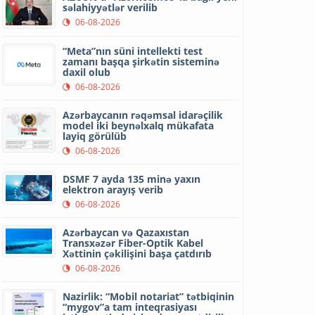
səlahiyyətlər verilib
06-08-2026
“Meta”nın süni intellekti test
zamanı başqa şirkətin sisteminə
daxil olub
06-08-2026
Azərbaycanın rəqəmsal idarəçilik
model iki beynəlxalq mükafata
layiq görülüb
06-08-2026
DSMF 7 ayda 135 minə yaxın
elektron arayış verib
06-08-2026
Azərbaycan və Qazaxıstan
Transxəzər Fiber-Optik Kabel
Xəttinin çəkilişini başa çatdırıb
06-08-2026
Nazirlik: “Mobil notariat” tətbiqinin
“mygov”a tam inteqrasiyası