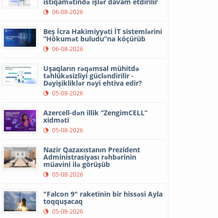
istiqamətində işlər davam etdirilir
06-08-2026
Beş İcra Hakimiyyəti İT sistemlərini
“Hökumət buludu”na köçürüb
06-08-2026
Uşaqların rəqəmsal mühitdə
təhlükəsizliyi gücləndirilir -
Dəyişikliklər nəyi ehtiva edir?
05-08-2026
Azercell-dən illik “ZengimCELL”
xidməti
05-08-2026
Nazir Qazaxıstanın Prezident
Administrasiyası rəhbərinin
müavini ilə görüşüb
05-08-2026
"Falcon 9" raketinin bir hissəsi Ayla
toqquşacaq
05-08-2026