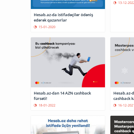
13-12-202
Hesab.az-da istifadəçilər ödəniş
edərək qazanırlar
15-01-2020
Hesab.az-dan 14 AZN cashback
Hesab.az-d
fürsəti!
cashback k
18-01-2022
16-12-202