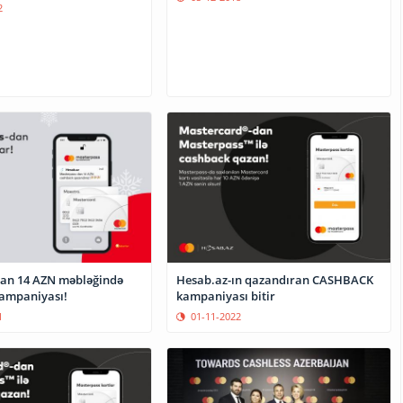
2
an 14 AZN məbləğində
Hesab.az-ın qazandıran CASHBACK
ampaniyası!
kampaniyası bitir
1
01-11-2022