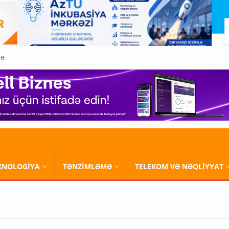
QƏ
XNOLOGİYA
TƏNZİMLƏMƏ
TELEKOM VƏ NƏQLİYYAT